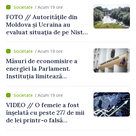
înființarea Colegiului moldo-
/ Acum 19 ore
turc la Comrat
FOTO // Autoritățile din
Moldova și Ucraina au
evaluat situația de pe Nistru
și pregătesc măsuri pentru
diminuarea riscurilor
/ Acum 19 ore
Măsuri de economisire a
energiei la Parlament.
Instituția limitează
consumul de electricitate și
apă caldă
/ Acum 19 ore
VIDEO // O femeie a fost
înșelată cu peste 277 de mii
de lei printr-o falsă
platformă de investiții online