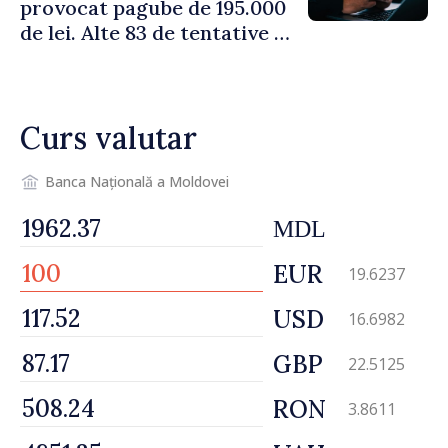
provocat pagube de 195.000
de lei. Alte 83 de tentative au
fost dejucate
Curs valutar
Banca Națională a Moldovei
MDL
EUR
19.6237
USD
16.6982
GBP
22.5125
RON
3.8611