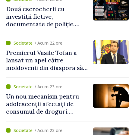
Două escrocherii cu
investiții fictive,
documentate de poliție.
Prejudiciul depășește un
milion de lei
/ Acum 22 ore
Premierul Vasile Tofan a
lansat un apel către
moldovenii din diaspora să
se implice în susținerea
proiectelor de dezvoltare
/ Acum 23 ore
ale Republicii Moldova
Un nou mecanism pentru
adolescenții afectați de
consumul de droguri.
Ministerul Sănătății
pregătește servicii dedicate
/ Acum 23 ore