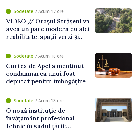
/ Acum 17 ore
VIDEO // Oraşul Strășeni va
avea un parc modern cu alei
reabilitate, spații verzi și
zone pentru copii
/ Acum 18 ore
Curtea de Apel a menținut
condamnarea unui fost
deputat pentru îmbogățire
ilicită. Acesta va achita
statului peste 2,4 milioane
/ Acum 18 ore
de lei
O nouă instituție de
învățământ profesional
tehnic în sudul țării:
Guvernul a aprobat