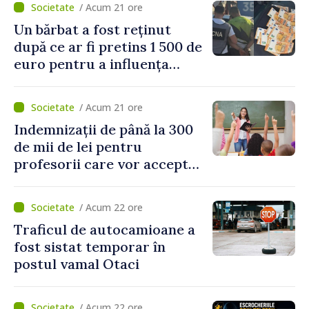
/ Acum 21 ore
Un bărbat a fost reținut
după ce ar fi pretins 1 500 de
euro pentru a influența
polițiștii
/ Acum 21 ore
Indemnizații de până la 300
de mii de lei pentru
profesorii care vor accepta
să meargă să activeze în alte
școli, după reorganizarea
/ Acum 22 ore
instituțiilor
Traficul de autocamioane a
fost sistat temporar în
postul vamal Otaci
/ Acum 22 ore