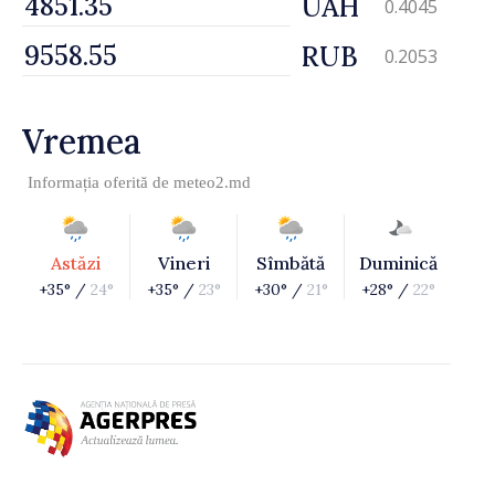
UAH
0.4045
RUB
0.2053
Vremea
Informația oferită de
meteo2.md
Astăzi
Vineri
Sîmbătă
Duminică
+35° /
24°
+35° /
23°
+30° /
21°
+28° /
22°