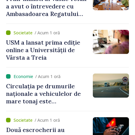
a avut o întrevedere cu
Ambasadoarea Regatului
Unit al Marii Britanii și
Irlandei de Nord, Fern
/ Acum 1 oră
Horine
USM a lansat prima ediție
online a Universității de
Vârsta a Treia
/ Acum 1 oră
Circulația pe drumurile
naționale a vehiculelor de
mare tonaj este
restricționată pe timp de
caniculă
/ Acum 1 oră
Două escrocherii au