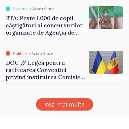
puțin munca, stimulăm
investițiile, taxăm viciile și
/ Acum 9 ore
echilibrăm taxarea
BTA: Peste 1.000 de copii,
consumului”
câștigători ai concursurilor
organizate de Agenția de
Stat pentru Bulgarii din
Străinătate, vor fi premiați
/ Acum 9 ore
DOC // Legea pentru
ratificarea Convenției
privind instituirea Comisiei
Internaționale de Reclamații
pentru Ucraina, publicată în
Monitorul Oficial
Vezi mai multe