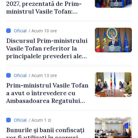
2027, prezentată de Prim-
ministrul Vasile Tofan:
Reducerea poverii pe muncă,
stimularea investițiilor și o
/ Acum 10 ore
taxare mai echitabilă
Discursul Prim-ministrului
Vasile Tofan referitor la
principalele prevederi ale
politicii fiscale pentru anul
2027
/ Acum 13 ore
Prim-ministrul Vasile Tofan
a avut o întrevedere cu
Ambasadoarea Regatului
Unit al Marii Britanii și
Irlandei de Nord, Fern
/ Acum 1 zi
Horine
Bunurile și banii confiscați
vor fi utilizați în scopuri