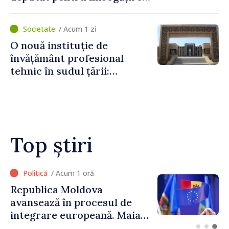
ilicită. Acesta va achita
statului peste 2,4 milioane
/ Acum 1 zi
de lei
O nouă instituție de
învățământ profesional
tehnic în sudul țării:
Guvernul a aprobat
înființarea Colegiului moldo-
turc la Comrat
Top știri
/ Acum 1 oră
Republica Moldova
avansează în procesul de
integrare europeană. Maia
Sandu: „Nu ne blochează