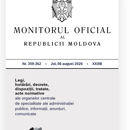
Nr. 359-362
Joi, 06 august 2026
XXXIII
Legi,
hotărâri, decrete,
dispoziții, tratate,
acte normative
ale organelor centrale
de specialitate ale administrației
publice, informații, anunțuri,
comunicate