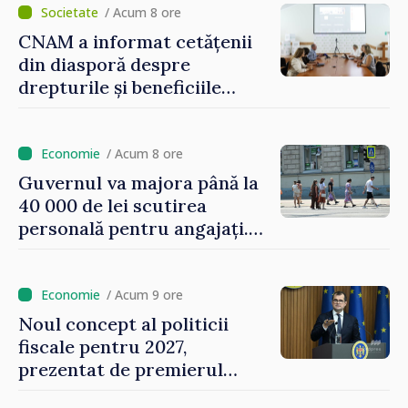
/ Acum 8 ore
CNAM a informat cetățenii
din diasporă despre
drepturile și beneficiile
asigurării medicale
/ Acum 8 ore
Guvernul va majora până la
40 000 de lei scutirea
personală pentru angajați.
Vasile Tofan: „Aproape 800
de milioane de lei îi lăsăm
oamenilor”
/ Acum 9 ore
Noul concept al politicii
fiscale pentru 2027,
prezentat de premierul
Vasile Tofan: „Taxăm mai