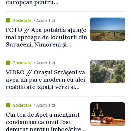
european pentru
diagnosticul virusurilor
viței-de-vie
/ Acum 1 zi
FOTO // Apa potabilă ajunge
mai aproape de locuitorii din
Suruceni, Nimoreni și
Malcoci, raionul Ialoveni
/ Acum 1 zi
VIDEO // Oraşul Strășeni va
avea un parc modern cu alei
reabilitate, spații verzi și
zone pentru copii
/ Acum 1 zi
Curtea de Apel a menținut
condamnarea unui fost
deputat pentru îmbogățire