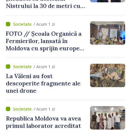
Nistrului la 30 de metri cubi
pe secundă ar însemna o
„catastrofă naturală”
/ Acum 1 zi
FOTO // Școala Organică a
Fermierilor, lansată în
Moldova cu sprijin european
pentru dezvoltarea
agriculturii durabile
/ Acum 1 zi
La Văleni au fost
descoperite fragmente ale
unei drone
/ Acum 1 zi
Republica Moldova va avea
primul laborator acreditat