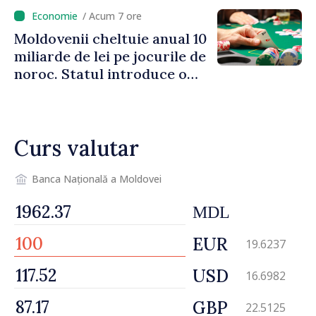
/ Acum 7 ore
Moldovenii cheltuie anual 10
miliarde de lei pe jocurile de
noroc. Statul introduce o
taxă de 6%, care va aduce
peste 500 de milioane de lei
la buget
Curs valutar
Banca Națională a Moldovei
MDL
EUR
19.6237
USD
16.6982
GBP
22.5125