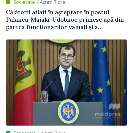
/ Acum 7 ore
Călătorii aflați în așteptare în postul
Palanca-Maiaki-Udobnoe primesc apă din
partea funcționarilor vamali și a
polițiștilor de frontieră