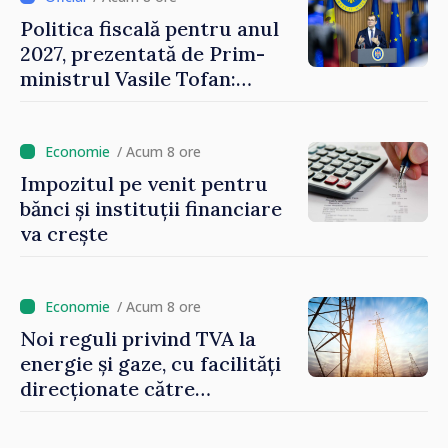
Politica fiscală pentru anul
2027, prezentată de Prim-
ministrul Vasile Tofan:
Reducerea poverii pe muncă,
stimularea investițiilor și o
taxare mai echitabilă
/ Acum 8 ore
Impozitul pe venit pentru
bănci și instituții financiare
va crește
/ Acum 8 ore
Noi reguli privind TVA la
energie și gaze, cu facilități
direcționate către
consumatorii vulnerabili