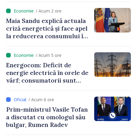
niciun stat”
/ Acum 2 ore
Maia Sandu explică actuala
criză energetică și face apel
la reducerea consumului în
orele de vârf: „Doar astfel
putem menține prețurile la
/ Acum 5 ore
un nivel mai mic”
Energocom: Deficit de
energie electrică în orele de
vârf; consumatorii sunt
îndemnați să economisească
/ Acum 6 ore
Prim-ministrul Vasile Tofan
a discutat cu omologul său
bulgar, Rumen Radev