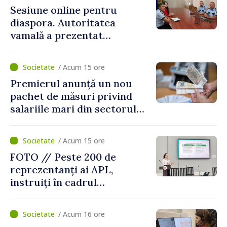
Sesiune online pentru
diaspora. Autoritatea
vamală a prezentat
facilitățile oferite la
revenirea în țară
/ Acum 15 ore
Premierul anunță un nou
pachet de măsuri privind
salariile mari din sectorul
public
/ Acum 15 ore
FOTO // Peste 200 de
reprezentanți ai APL,
instruiți în cadrul
Platformelor Locale de
Mediu privind aplicarea a
/ Acum 16 ore
două regulamente din