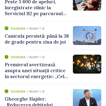
Peste 5 600 de apeluri,
domeniu
înregistrate zilnic la
Serviciul 112 pe parcursul
lunii iulie. Cei mai mulți
cetățeni au solicitat
/ Acum 1 zi
ambulanța
Canicula persistă: până la 38
de grade pentru ziua de joi
/ Acum 1 zi
Premierul avertizează
asupra unei situații critice
în sectorul energetic: „Cel
mai probabil, mâine nu vom
putea cumpăra nici curent
/ Acum 1 zi
de avarie”
Gheorghe Hajder:
„Reducerea debitului