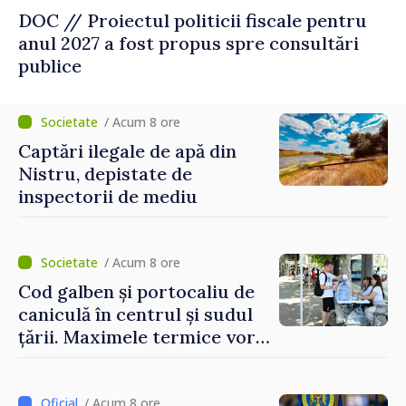
DOC // Proiectul politicii fiscale pentru
anul 2027 a fost propus spre consultări
publice
/ Acum 8 ore
Captări ilegale de apă din
Nistru, depistate de
inspectorii de mediu
/ Acum 8 ore
Cod galben și portocaliu de
caniculă în centrul și sudul
țării. Maximele termice vor
ajunge până la 37°C
/ Acum 8 ore