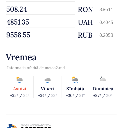
RON
3.8611
UAH
0.4045
RUB
0.2053
Vremea
Informația oferită de
meteo2.md
Astăzi
Vineri
Sîmbătă
Duminică
+35° /
24°
+34° /
22°
+30° /
21°
+27° /
20°