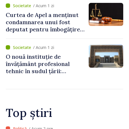
/ Acum 1 zi
Curtea de Apel a menținut
condamnarea unui fost
deputat pentru îmbogățire
ilicită. Acesta va achita
statului peste 2,4 milioane
/ Acum 1 zi
de lei
O nouă instituție de
învățământ profesional
tehnic în sudul țării:
Guvernul a aprobat
înființarea Colegiului moldo-
turc la Comrat
Top știri
/ Acum 2 ore