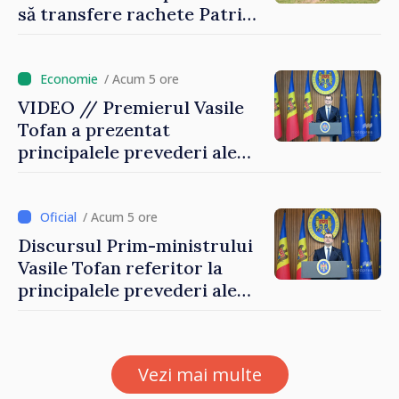
să transfere rachete Patriot
Ucrainei
/ Acum 5 ore
VIDEO // Premierul Vasile
Tofan a prezentat
principalele prevederi ale
politicii fiscale pentru anul
2027
/ Acum 5 ore
Discursul Prim-ministrului
Vasile Tofan referitor la
principalele prevederi ale
politicii fiscale pentru anul
2027
Vezi mai multe