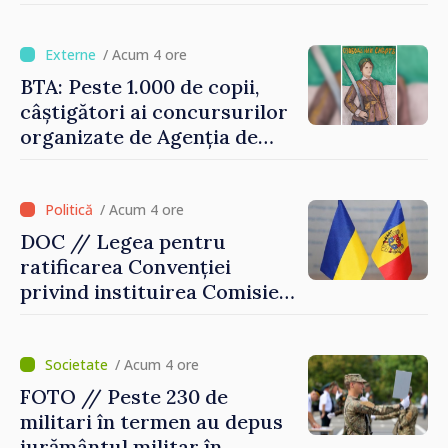
Vasile Tofan: „Taxăm mai
puțin munca, stimulăm
investițiile, taxăm viciile și
/ Acum 4 ore
echilibrăm taxarea
BTA: Peste 1.000 de copii,
consumului”
câștigători ai concursurilor
organizate de Agenția de
Stat pentru Bulgarii din
Străinătate, vor fi premiați
/ Acum 4 ore
DOC // Legea pentru
ratificarea Convenției
privind instituirea Comisiei
Internaționale de Reclamații
pentru Ucraina, publicată în
Monitorul Oficial
/ Acum 4 ore
FOTO // Peste 230 de
militari în termen au depus
jurământul militar în