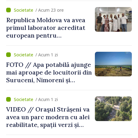
/ Acum 23 ore
Republica Moldova va avea
primul laborator acreditat
european pentru
diagnosticul virusurilor
viței-de-vie
/ Acum 1 zi
FOTO // Apa potabilă ajunge
mai aproape de locuitorii din
Suruceni, Nimoreni și
Malcoci, raionul Ialoveni
/ Acum 1 zi
VIDEO // Oraşul Strășeni va
avea un parc modern cu alei
reabilitate, spații verzi și
zone pentru copii