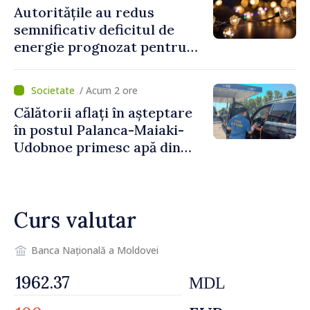
Autoritățile au redus
semnificativ deficitul de
energie prognozat pentru
astăzi
/ Acum 2 ore
Călătorii aflați în așteptare
în postul Palanca-Maiaki-
Udobnoe primesc apă din
partea funcționarilor vamali
și a polițiștilor de frontieră
Curs valutar
Banca Națională a Moldovei
MDL