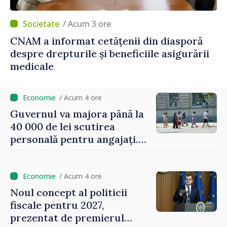
/ Acum 3 ore
CNAM a informat cetățenii din diasporă
despre drepturile și beneficiile asigurării
medicale
/ Acum 4 ore
Guvernul va majora până la
40 000 de lei scutirea
personală pentru angajați.
Vasile Tofan: „Aproape 800
de milioane de lei îi lăsăm
oamenilor”
/ Acum 4 ore
Noul concept al politicii
fiscale pentru 2027,
prezentat de premierul