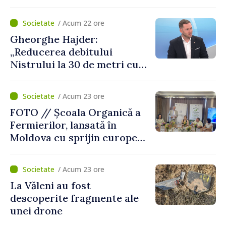
mai probabil, mâine nu vom
putea cumpăra nici curent
/ Acum 22 ore
de avarie”
Gheorghe Hajder:
„Reducerea debitului
Nistrului la 30 de metri cubi
pe secundă ar însemna o
„catastrofă naturală”
/ Acum 23 ore
FOTO // Școala Organică a
Fermierilor, lansată în
Moldova cu sprijin european
pentru dezvoltarea
agriculturii durabile
/ Acum 23 ore
La Văleni au fost
descoperite fragmente ale
unei drone