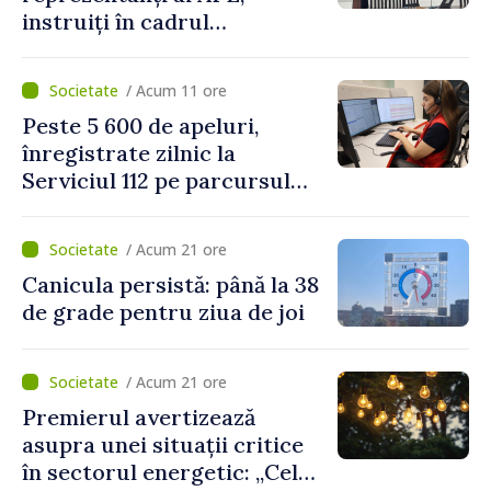
instruiți în cadrul
Platformelor Locale de
Mediu privind aplicarea a
/ Acum 11 ore
două regulamente din
Peste 5 600 de apeluri,
domeniu
înregistrate zilnic la
Serviciul 112 pe parcursul
lunii iulie. Cei mai mulți
cetățeni au solicitat
/ Acum 21 ore
ambulanța
Canicula persistă: până la 38
de grade pentru ziua de joi
/ Acum 21 ore
Premierul avertizează
asupra unei situații critice
în sectorul energetic: „Cel