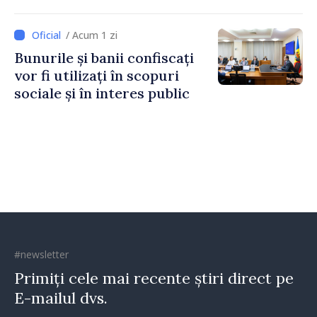
Unit al Marii Britanii și
Irlandei de Nord, Fern
/ Acum 1 zi
Horine
Bunurile și banii confiscați
vor fi utilizați în scopuri
sociale și în interes public
#newsletter
Primiți cele mai recente știri direct pe
E-mailul dvs.