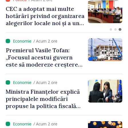
Prim-ministrul Vasile Tofan
a discutat cu omologul său
bulgar, Rumen Radev
/ Acum 2 ore
Premierul Vasile Tofan:
„Focusul acestui guvern
este să modereze creșterea
prețurilor la imobiliare”
/ Acum 2 ore
Ministra Finanțelor explică
principalele modificări
propuse la politica fiscală
2027 privind impozitul pe
venit
/ Acum 2 ore