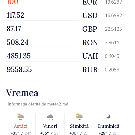
EUR
19.6237
USD
16.6982
GBP
22.5125
RON
3.8611
UAH
0.4045
RUB
0.2053
Vremea
Informația oferită de
meteo2.md
Astăzi
Vineri
Sîmbătă
Duminică
+35° /
24°
+35° /
23°
+30° /
21°
+28° /
21°