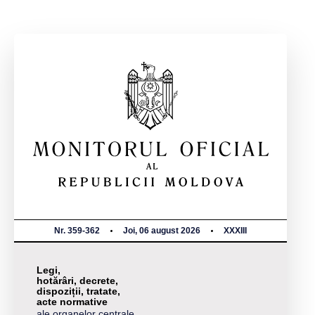
Nr. 359-362
Joi, 06 august 2026
XXXIII
Legi,
hotărâri, decrete,
dispoziții, tratate,
acte normative
ale organelor centrale