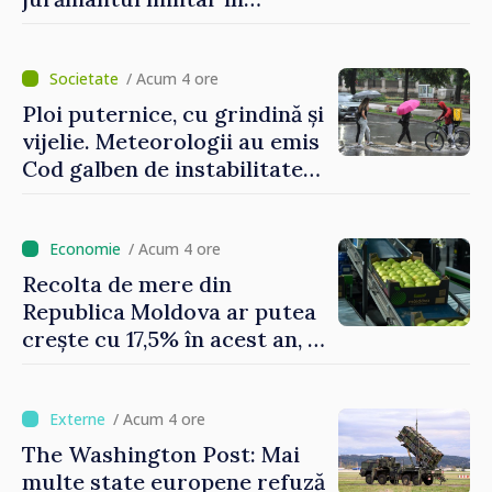
garnizoana Chișinău
/ Acum 4 ore
Ploi puternice, cu grindină și
vijelie. Meteorologii au emis
Cod galben de instabilitate
atmosferică
/ Acum 4 ore
Recolta de mere din
Republica Moldova ar putea
crește cu 17,5% în acest an, în
timp ce producția din UE
este estimată în scădere
/ Acum 4 ore
The Washington Post: Mai
multe state europene refuză