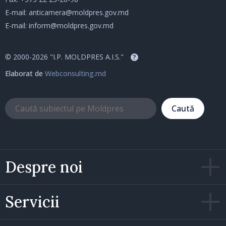
E-mail:
anticamera@moldpres.gov.md
E-mail:
inform@moldpres.gov.md
© 2000-2026 "I.P. MOLDPRES A.I.S."
?
Elaborat de
Webconsulting.md
Caută
Despre noi
Servicii