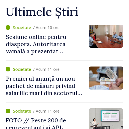
Ultimele Știri
/ Acum 10 ore
Sesiune online pentru
diaspora. Autoritatea
vamală a prezentat
facilitățile oferite la
revenirea în țară
/ Acum 11 ore
Premierul anunță un nou
pachet de măsuri privind
salariile mari din sectorul
public
/ Acum 11 ore
FOTO // Peste 200 de
reprezentanți ai APL,