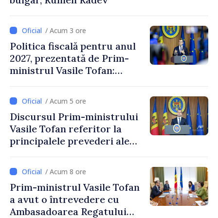
/ Acum 3 ore
Politica fiscală pentru anul
2027, prezentată de Prim-
ministrul Vasile Tofan:
Reducerea poverii pe muncă,
stimularea investițiilor și o
/ Acum 5 ore
taxare mai echitabilă
Discursul Prim-ministrului
Vasile Tofan referitor la
principalele prevederi ale
politicii fiscale pentru anul
2027
/ Acum 8 ore
Prim-ministrul Vasile Tofan
a avut o întrevedere cu
Ambasadoarea Regatului