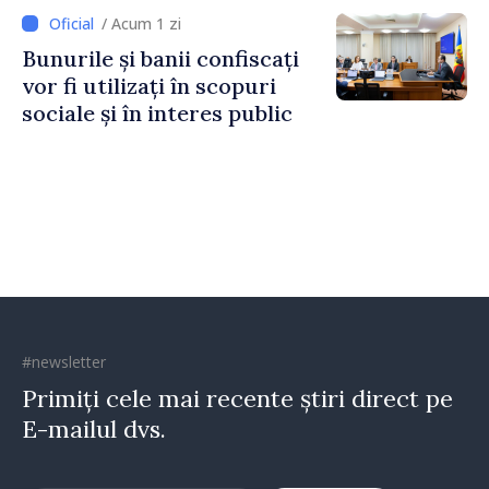
Irlandei de Nord, Fern
/ Acum 1 zi
Horine
Bunurile și banii confiscați
vor fi utilizați în scopuri
sociale și în interes public
#newsletter
Primiți cele mai recente știri direct pe
E-mailul dvs.