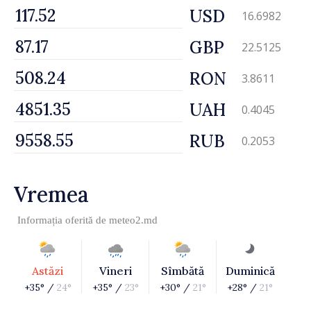
USD
16.6982
GBP
22.5125
RON
3.8611
UAH
0.4045
RUB
0.2053
Vremea
Informația oferită de
meteo2.md
Astăzi
Vineri
Sîmbătă
Duminică
+35° /
24°
+35° /
23°
+30° /
21°
+28° /
21°