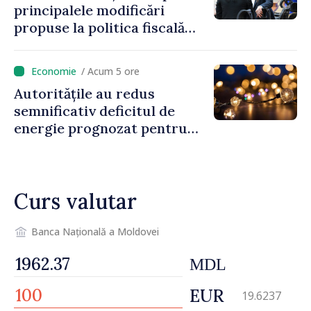
principalele modificări
propuse la politica fiscală
2027 privind impozitul pe
venit
/ Acum 5 ore
Autoritățile au redus
semnificativ deficitul de
energie prognozat pentru
astăzi
Curs valutar
Banca Națională a Moldovei
MDL
EUR
19.6237