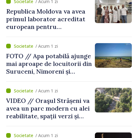
/ Acum 1 zi
Republica Moldova va avea
primul laborator acreditat
european pentru
diagnosticul virusurilor
viței-de-vie
/ Acum 1 zi
FOTO // Apa potabilă ajunge
mai aproape de locuitorii din
Suruceni, Nimoreni și
Malcoci, raionul Ialoveni
/ Acum 1 zi
VIDEO // Oraşul Strășeni va
avea un parc modern cu alei
reabilitate, spații verzi și
zone pentru copii
/ Acum 1 zi