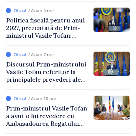
/ Acum 5 ore
Politica fiscală pentru anul
2027, prezentată de Prim-
ministrul Vasile Tofan:
Reducerea poverii pe muncă,
stimularea investițiilor și o
/ Acum 7 ore
taxare mai echitabilă
Discursul Prim-ministrului
Vasile Tofan referitor la
principalele prevederi ale
politicii fiscale pentru anul
2027
/ Acum 10 ore
Prim-ministrul Vasile Tofan
a avut o întrevedere cu
Ambasadoarea Regatului
Unit al Marii Britanii și