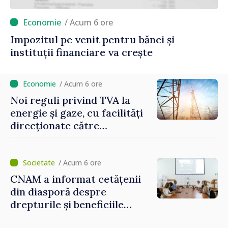
/ Acum 6 ore
Impozitul pe venit pentru bănci și
instituții financiare va crește
/ Acum 6 ore
Noi reguli privind TVA la
energie și gaze, cu facilități
direcționate către
consumatorii vulnerabili
/ Acum 6 ore
CNAM a informat cetățenii
din diasporă despre
drepturile și beneficiile
asigurării medicale