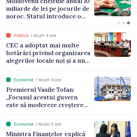
Energocom: Deficit de
energie electrică în orele de
vârf; consumatorii sunt
îndemnați să economisească
/ Acum 4 ore
CEC a adoptat mai multe
hotărâri privind organizarea
alegerilor locale noi și a unui
referendum local în satul
Delacău, raionul Anenii Noi
/ Acum 4 ore
Premierul Vasile Tofan:
„Focusul acestui guvern
este să modereze creșterea
prețurilor la imobiliare”
/ Acum 5 ore
Ministra Finanțelor explică