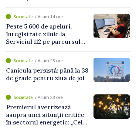
Platformelor Locale de
Mediu privind aplicarea a
/ Acum 14 ore
două regulamente din
Peste 5 600 de apeluri,
domeniu
înregistrate zilnic la
Serviciul 112 pe parcursul
lunii iulie. Cei mai mulți
cetățeni au solicitat
/ Acum 23 ore
ambulanța
Canicula persistă: până la 38
de grade pentru ziua de joi
/ Acum 23 ore
Premierul avertizează
asupra unei situații critice
în sectorul energetic: „Cel
mai probabil, mâine nu vom