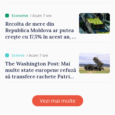
atmosferică
/ Acum 7 ore
Recolta de mere din
Republica Moldova ar putea
crește cu 17,5% în acest an, în
timp ce producția din UE
este estimată în scădere
/ Acum 7 ore
The Washington Post: Mai
multe state europene refuză
să transfere rachete Patriot
Ucrainei
Vezi mai multe