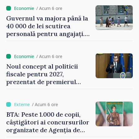
/ Acum 6 ore
Guvernul va majora până la
40 000 de lei scutirea
personală pentru angajați.
Vasile Tofan: „Aproape 800
de milioane de lei îi lăsăm
oamenilor”
/ Acum 6 ore
Noul concept al politicii
fiscale pentru 2027,
prezentat de premierul
Vasile Tofan: „Taxăm mai
puțin munca, stimulăm
investițiile, taxăm viciile și
/ Acum 6 ore
echilibrăm taxarea
BTA: Peste 1.000 de copii,
consumului”
câștigători ai concursurilor
organizate de Agenția de
Stat pentru Bulgarii din