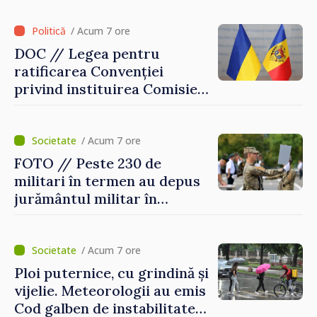
Străinătate, vor fi premiați
/ Acum 7 ore
DOC // Legea pentru
ratificarea Convenției
privind instituirea Comisiei
Internaționale de Reclamații
pentru Ucraina, publicată în
Monitorul Oficial
/ Acum 7 ore
FOTO // Peste 230 de
militari în termen au depus
jurământul militar în
garnizoana Chișinău
/ Acum 7 ore
Ploi puternice, cu grindină și
vijelie. Meteorologii au emis
Cod galben de instabilitate