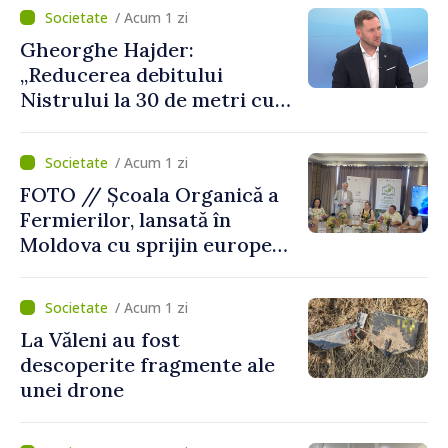
putea cumpăra nici curent
/ Acum 1 zi
de avarie”
Gheorghe Hajder:
„Reducerea debitului
Nistrului la 30 de metri cubi
pe secundă ar însemna o
„catastrofă naturală”
/ Acum 1 zi
FOTO // Școala Organică a
Fermierilor, lansată în
Moldova cu sprijin european
pentru dezvoltarea
agriculturii durabile
/ Acum 1 zi
La Văleni au fost
descoperite fragmente ale
unei drone