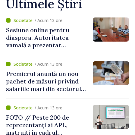
Ultimele Știri
/ Acum 13 ore
Sesiune online pentru
diaspora. Autoritatea
vamală a prezentat
facilitățile oferite la
revenirea în țară
/ Acum 13 ore
Premierul anunță un nou
pachet de măsuri privind
salariile mari din sectorul
public
/ Acum 13 ore
FOTO // Peste 200 de
reprezentanți ai APL,
instruiți în cadrul