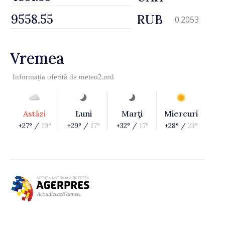
RUB
0.2053
Vremea
Informația oferită de
meteo2.md
Astăzi
Luni
Marţi
Miercuri
+27° /
19°
+29° /
17°
+32° /
17°
+28° /
23°