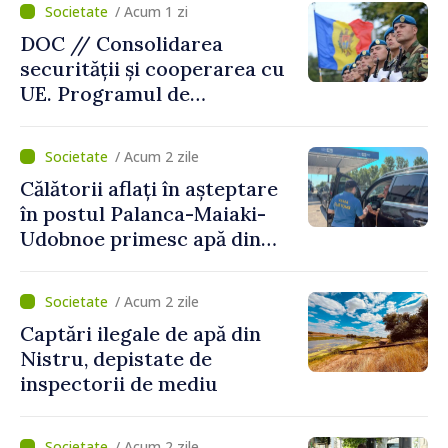
/ Acum 1 zi
DOC // Consolidarea
securității și cooperarea cu
UE. Programul de
implementare a Strategiei
Naționale de Apărare pentru
/ Acum 2 zile
perioada 2024–2034,
Călătorii aflați în așteptare
publicat în Monitorul Oficial
în postul Palanca-Maiaki-
Udobnoe primesc apă din
partea funcționarilor vamali
și a polițiștilor de frontieră
/ Acum 2 zile
Captări ilegale de apă din
Nistru, depistate de
inspectorii de mediu
/ Acum 2 zile