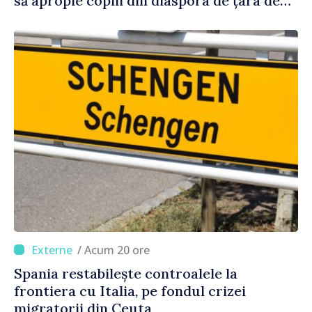
să apropie copiii din diaspora de țara de
origine
/ Acum 20 ore
Spania restabilește controalele la
frontiera cu Italia, pe fondul crizei
migratorii din Ceuta