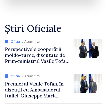
Știri Oficiale
/ Acum 1 zi
Perspectivele cooperării
moldo-turce, discutate de
Prim-ministrul Vasile Tofan
și Ambasadorul Turciei,
Uygar Mustafa Sertel
/ Acum 1 zi
Premierul Vasile Tofan, în
discuții cu Ambasadorul
Italiei, Giuseppe Maria
Perricone