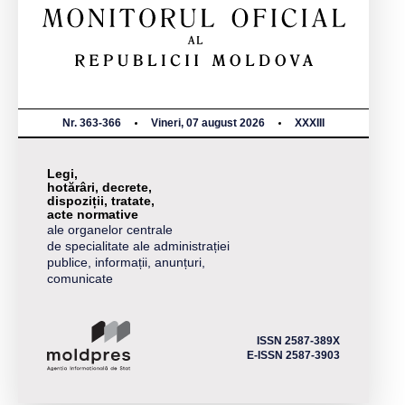
Nr. 363-366
Vineri, 07 august 2026
XXXIII
Legi,
hotărâri, decrete,
dispoziții, tratate,
acte normative
ale organelor centrale
de specialitate ale administrației
publice, informații, anunțuri,
comunicate
ISSN 2587-389X
E-ISSN 2587-3903