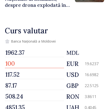
despre drona explodată în
Bulgaria: „Radarele noastre
nu au detectat niciun
vehicul aerian”
Curs valutar
Banca Națională a Moldovei
MDL
EUR
19.6237
USD
16.6982
GBP
22.5125
RON
3.8611
UAH
0.4045