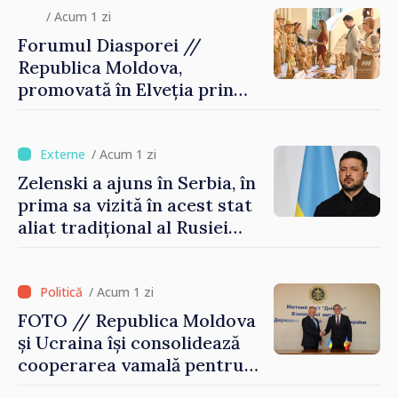
/ Acum 1 zi
Forumul Diasporei //
Republica Moldova,
promovată în Elveția prin
turism, investiții și
exporturi
/ Acum 1 zi
Zelenski a ajuns în Serbia, în
prima sa vizită în acest stat
aliat tradițional al Rusiei
după 2022
/ Acum 1 zi
FOTO // Republica Moldova
și Ucraina își consolidează
cooperarea vamală pentru
securizarea frontierei și