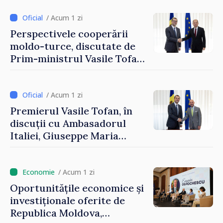
integrarea europeană.
Reuniune la Moghiliov-
/ Acum 1 zi
Podolsk
Perspectivele cooperării
moldo-turce, discutate de
Prim-ministrul Vasile Tofan
și Ambasadorul Turciei,
Uygar Mustafa Sertel
/ Acum 1 zi
Premierul Vasile Tofan, în
discuții cu Ambasadorul
Italiei, Giuseppe Maria
Perricone
/ Acum 1 zi
Oportunitățile economice și
investiționale oferite de
Republica Moldova,