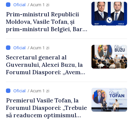
/ Acum 1 zi
Prim-ministrul Republicii
Moldova, Vasile Tofan, și
prim-ministrul Belgiei, Bart
De Wever, au discutat
despre parcursul european
/ Acum 1 zi
al Republicii Moldova.
Secretarul general al
Guvernului, Alexei Buzu, la
Forumul Diasporei: „Avem
nevoie de fiecare dintre
dumneavoastră pentru a
/ Acum 1 zi
construi comunități mai
Premierul Vasile Tofan, la
puternice”
Forumul Diasporei: „Trebuie
să readucem optimismul
oamenilor și încrederea că
Republica Moldova merge în