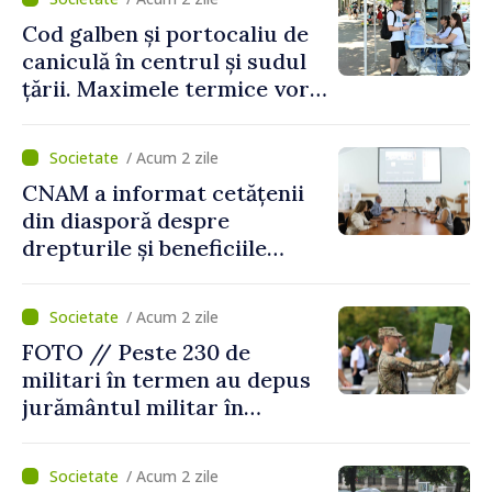
Cod galben și portocaliu de
caniculă în centrul și sudul
țării. Maximele termice vor
ajunge până la 37°C
/ Acum 2 zile
CNAM a informat cetățenii
din diasporă despre
drepturile și beneficiile
asigurării medicale
/ Acum 2 zile
FOTO // Peste 230 de
militari în termen au depus
jurământul militar în
garnizoana Chișinău
/ Acum 2 zile