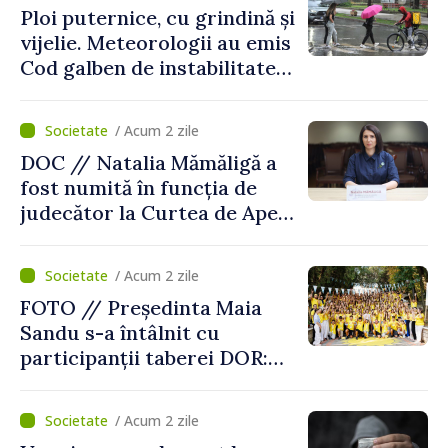
Ploi puternice, cu grindină și
vijelie. Meteorologii au emis
Cod galben de instabilitate
atmosferică
/ Acum 2 zile
DOC // Natalia Mămăligă a
fost numită în funcția de
judecător la Curtea de Apel
Centru
/ Acum 2 zile
FOTO // Președinta Maia
Sandu s-a întâlnit cu
participanții taberei DOR:
„Legătura lor cu țara
noastră rămâne puternică”
/ Acum 2 zile