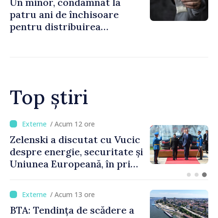
Un minor, condamnat la
patru ani de închisoare
pentru distribuirea
drogurilor în raionul Edineț
Top știri
/ Acum 8 ore
Bulgaria: Ambasadoarea
Ucrainei, convocată la
Ministerul de Externe în
legătură cu drona prăbușită
/ Acum 13 ore
BTA: Tendința de scădere a