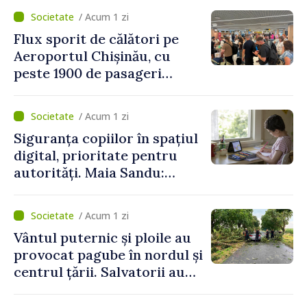
/ Acum 1 zi
Flux sporit de călători pe
Aeroportul Chișinău, cu
peste 1900 de pasageri
deserviți pe oră în perioada
de vârf a concediilor
/ Acum 1 zi
Siguranța copiilor în spațiul
digital, prioritate pentru
autorități. Maia Sandu:
„Trebuie să creăm
mecanisme care să-i
/ Acum 1 zi
protejeze”
Vântul puternic și ploile au
provocat pagube în nordul și
centrul țării. Salvatorii au
intervenit în zece cazuri