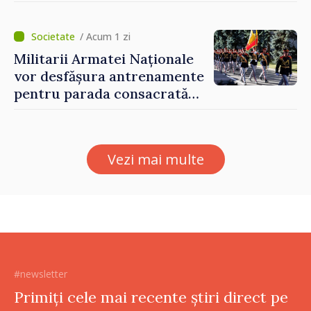
prezentate de vicepremierul
Eugeniu Osmochescu, la
Forumul Diasporei
/ Acum 1 zi
Militarii Armatei Naționale
vor desfășura antrenamente
pentru parada consacrată
Zilei Independenței
Vezi mai multe
#newsletter
Primiți cele mai recente știri direct pe