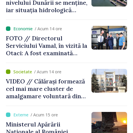
nivelului Dunării se menține,
iar situația hidrologică
rămâne dificilă
/ Acum 14 ore
FOTO // Directorul
Serviciului Vamal, în vizită la
Otaci: A fost examinată
posibilitatea dotării Zonei de
control vamal cu un scanner
/ Acum 14 ore
performant
VIDEO // Călărași formează
cel mai mare cluster de
amalgamare voluntară din
Republica Moldova. Consiliul
orășenesc a aprobat decizia
/ Acum 15 ore
finală
Ministerul Apărării
Naționale al României,