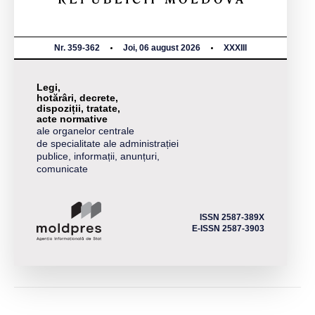
Nr. 359-362
Joi, 06 august 2026
XXXIII
Legi,
hotărâri, decrete,
dispoziții, tratate,
acte normative
ale organelor centrale
de specialitate ale administrației
publice, informații, anunțuri,
comunicate
ISSN 2587-389X
E-ISSN 2587-3903