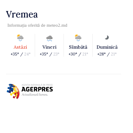
Vremea
Informația oferită de
meteo2.md
Astăzi
Vineri
Sîmbătă
Duminică
+35° /
24°
+35° /
23°
+30° /
21°
+28° /
21°