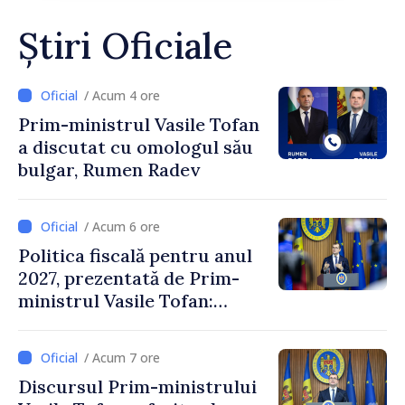
Știri Oficiale
/ Acum 4 ore
Prim-ministrul Vasile Tofan
a discutat cu omologul său
bulgar, Rumen Radev
/ Acum 6 ore
Politica fiscală pentru anul
2027, prezentată de Prim-
ministrul Vasile Tofan:
Reducerea poverii pe muncă,
stimularea investițiilor și o
/ Acum 7 ore
taxare mai echitabilă
Discursul Prim-ministrului