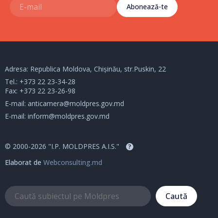
Abonează-te
Adresa: Republica Moldova, Chișinău, str.Puskin, 22
Tel.:
+373 22 23-34-28
Fax: +373 22 23-26-98
E-mail:
anticamera@moldpres.gov.md
E-mail:
inform@moldpres.gov.md
© 2000-2026 "I.P. MOLDPRES A.I.S."
?
Elaborat de
Webconsulting.md
Caută