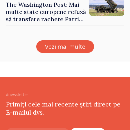
The Washington Post: Mai
multe state europene refuză
să transfere rachete Patriot
Ucrainei
Vezi mai multe
#newsletter
Primiți cele mai recente știri direct pe
E-mailul dvs.