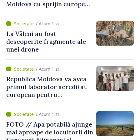
Moldova cu sprijin european
pentru dezvoltarea
agriculturii durabile
/ Acum 1 zi
La Văleni au fost
descoperite fragmente ale
unei drone
/ Acum 1 zi
Republica Moldova va avea
primul laborator acreditat
european pentru
diagnosticul virusurilor
viței-de-vie
/ Acum 1 zi
FOTO // Apa potabilă ajunge
mai aproape de locuitorii din
Suruceni, Nimoreni și