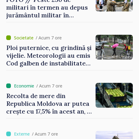
militari în termen au depus
jurământul militar în
garnizoana Chișinău
/ Acum 7 ore
Ploi puternice, cu grindină și
vijelie. Meteorologii au emis
Cod galben de instabilitate
atmosferică
/ Acum 7 ore
Recolta de mere din
Republica Moldova ar putea
crește cu 17,5% în acest an, în
timp ce producția din UE
este estimată în scădere
/ Acum 7 ore