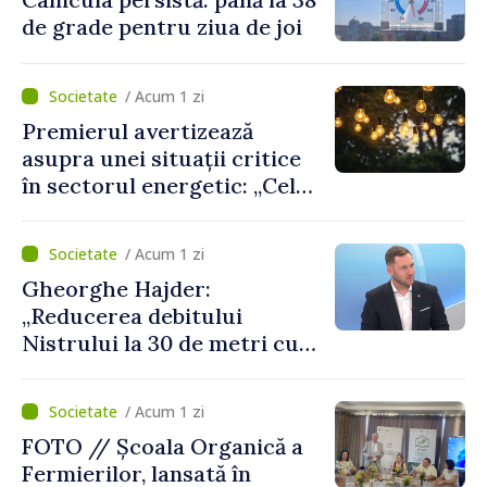
de grade pentru ziua de joi
/ Acum 1 zi
Premierul avertizează
asupra unei situații critice
în sectorul energetic: „Cel
mai probabil, mâine nu vom
putea cumpăra nici curent
/ Acum 1 zi
de avarie”
Gheorghe Hajder:
„Reducerea debitului
Nistrului la 30 de metri cubi
pe secundă ar însemna o
„catastrofă naturală”
/ Acum 1 zi
FOTO // Școala Organică a
Fermierilor, lansată în