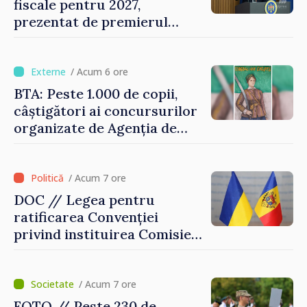
fiscale pentru 2027,
prezentat de premierul
Vasile Tofan: „Taxăm mai
puțin munca, stimulăm
investițiile, taxăm viciile și
/ Acum 6 ore
echilibrăm taxarea
BTA: Peste 1.000 de copii,
consumului”
câștigători ai concursurilor
organizate de Agenția de
Stat pentru Bulgarii din
Străinătate, vor fi premiați
/ Acum 7 ore
DOC // Legea pentru
ratificarea Convenției
privind instituirea Comisiei
Internaționale de Reclamații
pentru Ucraina, publicată în
Monitorul Oficial
/ Acum 7 ore
FOTO // Peste 230 de