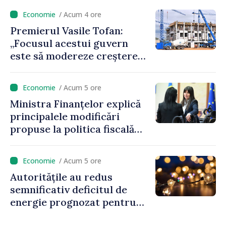
Delacău, raionul Anenii Noi
/ Acum 4 ore
Premierul Vasile Tofan:
„Focusul acestui guvern
este să modereze creșterea
prețurilor la imobiliare”
/ Acum 5 ore
Ministra Finanțelor explică
principalele modificări
propuse la politica fiscală
2027 privind impozitul pe
venit
/ Acum 5 ore
Autoritățile au redus
semnificativ deficitul de
energie prognozat pentru
astăzi