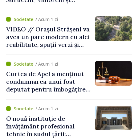
Malcoci, raionul Ialoveni
/ Acum 1 zi
VIDEO // Oraşul Strășeni va
avea un parc modern cu alei
reabilitate, spații verzi și
zone pentru copii
/ Acum 1 zi
Curtea de Apel a menținut
condamnarea unui fost
deputat pentru îmbogățire
ilicită. Acesta va achita
statului peste 2,4 milioane
/ Acum 1 zi
de lei
O nouă instituție de
învățământ profesional
tehnic în sudul țării: