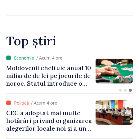
Guvernul a aprobat
înființarea Colegiului moldo-
turc la Comrat
Top știri
/ Acum 3 ore
Energocom: Deficit de
energie electrică în orele de
vârf; consumatorii sunt
îndemnați să economisească
/ Acum 4 ore
CEC a adoptat mai multe
hotărâri privind organizarea
alegerilor locale noi și a unui
referendum local în satul