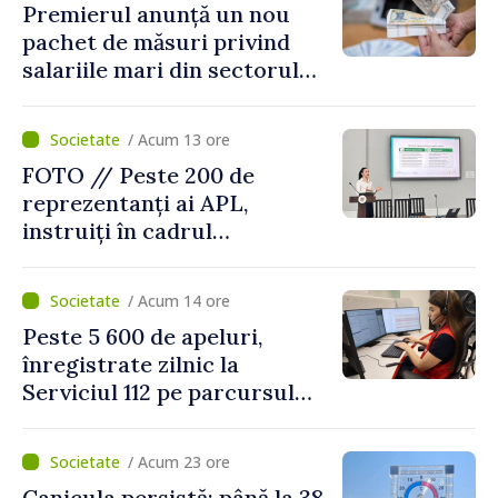
Premierul anunță un nou
pachet de măsuri privind
salariile mari din sectorul
public
/ Acum 13 ore
FOTO // Peste 200 de
reprezentanți ai APL,
instruiți în cadrul
Platformelor Locale de
Mediu privind aplicarea a
/ Acum 14 ore
două regulamente din
Peste 5 600 de apeluri,
domeniu
înregistrate zilnic la
Serviciul 112 pe parcursul
lunii iulie. Cei mai mulți
cetățeni au solicitat
/ Acum 23 ore
ambulanța
Canicula persistă: până la 38