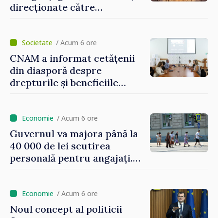
direcționate către
consumatorii vulnerabili
/ Acum 6 ore
CNAM a informat cetățenii
din diasporă despre
drepturile și beneficiile
asigurării medicale
/ Acum 6 ore
Guvernul va majora până la
40 000 de lei scutirea
personală pentru angajați.
Vasile Tofan: „Aproape 800
de milioane de lei îi lăsăm
oamenilor”
/ Acum 6 ore
Noul concept al politicii