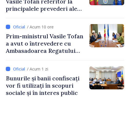
Vasile Tofan referitor la
principalele prevederi ale
politicii fiscale pentru anul
2027
/ Acum 10 ore
Prim-ministrul Vasile Tofan
a avut o întrevedere cu
Ambasadoarea Regatului
Unit al Marii Britanii și
Irlandei de Nord, Fern
/ Acum 1 zi
Horine
Bunurile și banii confiscați
vor fi utilizați în scopuri
sociale și în interes public