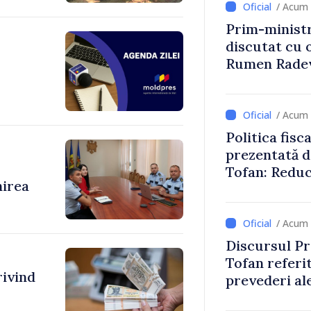
/ Acum 
Prim-ministr
discutat cu 
Rumen Rade
/ Acum 
Politica fisc
prezentată d
Tofan: Reduc
nirea
stimularea in
mai echitabi
/ Acum 
Discursul Pr
Tofan referit
rivind
prevederi ale
anul 2027