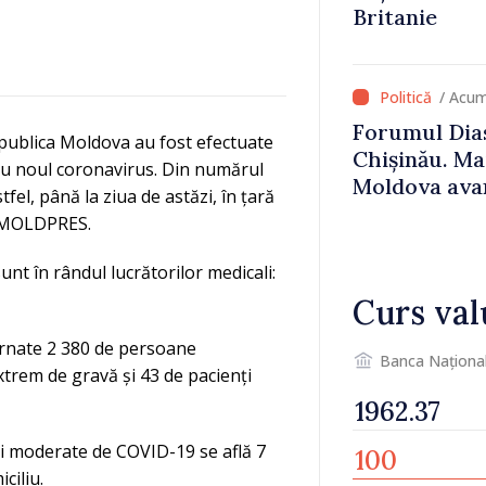
Britanie
/ Acum
Forumul Dias
epublica Moldova au fost efectuate
Chișinău. Ma
e cu noul coronavirus. Din numărul
Moldova avan
fel, până la ziua de astăzi, în țară
UE, iar diasp
ă MOLDPRES.
important în
susținerea a
sunt în rândul lucrătorilor medicali:
Curs val
nternate 2 380 de persoane
Banca Naționa
xtrem de gravă și 43 de pacienți
 și moderate de COVID-19 se află 7
ciliu.