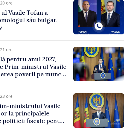
20 ore
ul Vasile Tofan a
omologul său bulgar,
v
21 ore
ală pentru anul 2027,
e Prim-ministrul Vasile
erea poverii pe muncă,
vestițiilor și o taxare
lă
23 ore
im-ministrului Vasile
or la principalele
 politicii fiscale pentru