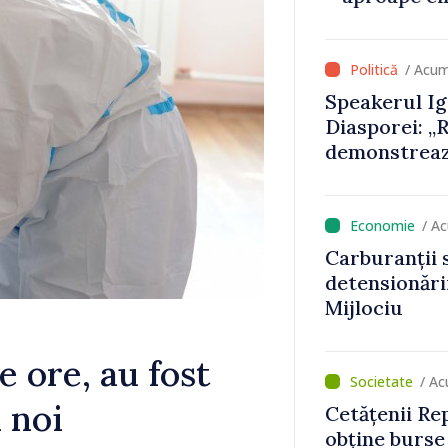
/ Acum
Speakerul Ig
Diasporei: „
demonstrează
acasă și de p
să devină par
europene”
/ A
Carburanții s
detensionării
Mijlociu
e ore, au fost
/ Ac
i noi
Cetățenii Re
obține burse