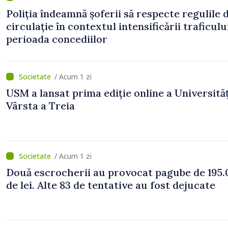
Poliția îndeamnă șoferii să respecte regulile 
circulație în contextul intensificării traficulu
perioada concediilor
/ Acum 1 zi
USM a lansat prima ediție online a Universităț
Vârsta a Treia
/ Acum 1 zi
Două escrocherii au provocat pagube de 195.
de lei. Alte 83 de tentative au fost dejucate