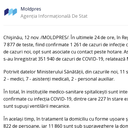
Moldpres
Agenția Informațională De Stat
Chişinău, 12 nov. /MOLDPRES/. În ultimele 24 de ore, în R
7 877 de teste, fiind confirmate 1 261 de cazuri de infecți
de cazuri noi, opt sunt asociate cu contact peste hotare. Ast
s-au înregistrat 351 940 de cazuri de COVID-19, relateaz
Potrivit datelor Ministerului Sănătății, din cazurile noi, 11 
2 - medici, 7 - asistenți medicali, 2 - personal auxiliar.
În total, în instituțiile medico-sanitare spitalicești sunt i
confirmate cu infecția COVID-19, dintre care 227 în stare e
sunt supuși ventilării mecanice.
În același timp, în tratament la domiciliu cu forme ușoare
822 de persoane, iar 11 860 sunt sub supraveghere la domi