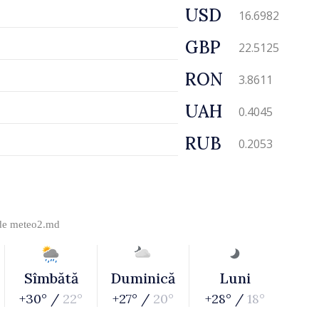
USD
16.6982
GBP
22.5125
RON
3.8611
UAH
0.4045
RUB
0.2053
 de
meteo2.md
Sîmbătă
Duminică
Luni
+30° /
22°
+27° /
20°
+28° /
18°