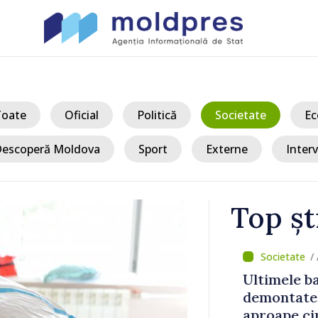
Toate
Oficial
Politică
Societate
Ec
escoperă Moldova
Sport
Externe
Interv
Top șt
/ A
transferat
Ultimele bar
at
demontate d
aproape cinci