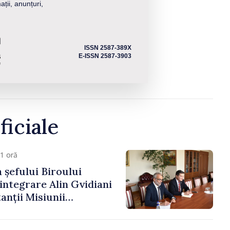
ații, anunțuri,
ISSN 2587-389X
E-ISSN 2587-3903
ficiale
1 oră
 șefului Biroului
eintegrare Alin Gvidiani
anții Misiunii
Internațional al Crucii
dova