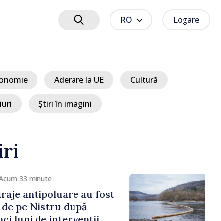
RO
Logare
onomie
Aderare la UE
Cultură
iuri
Știri în imagini
iri
cum 33 minute
aje antipoluare au fost
e pe Nistru după
 luni de intervenții