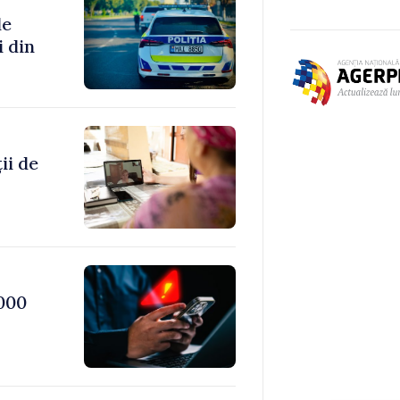
de
i din
ii de
000