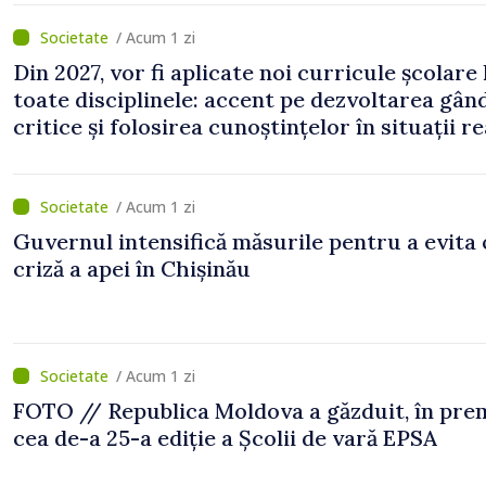
/ Acum 1 zi
Din 2027, vor fi aplicate noi curricule școlare 
toate disciplinele: accent pe dezvoltarea gând
critice și folosirea cunoștințelor în situații re
/ Acum 1 zi
Guvernul intensifică măsurile pentru a evita 
criză a apei în Chișinău
/ Acum 1 zi
FOTO // Republica Moldova a găzduit, în prem
cea de-a 25-a ediție a Școlii de vară EPSA