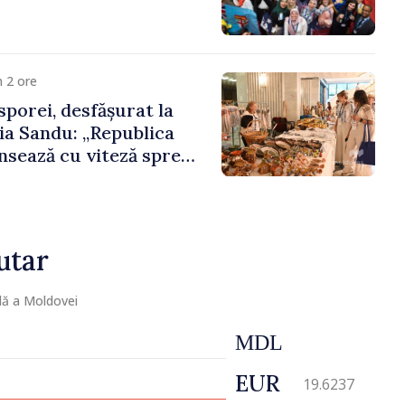
 2 ore
porei, desfășurat la
ia Sandu: „Republica
sează cu viteză spre
ora poate juca un rol
 promovarea și
cestui parcurs”
utar
lă a Moldovei
MDL
EUR
19.6237