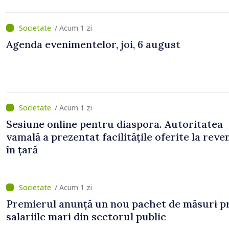
/ Acum 1 zi
Agenda evenimentelor, joi, 6 august
/ Acum 1 zi
Sesiune online pentru diaspora. Autoritatea
vamală a prezentat facilitățile oferite la reve
în țară
/ Acum 1 zi
Premierul anunță un nou pachet de măsuri p
salariile mari din sectorul public