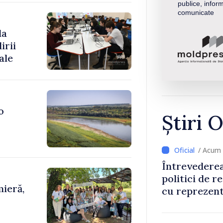
publice, inform
comunicate
la
irii
ale
o
Știri O
/ Acum 
Întrevederea
politici de r
ieră,
cu reprezent
Comitetului 
Roșii în Mol