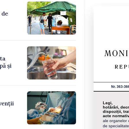
 de
ita
pă și
Nr. 363-36
venții
Legi,
hotărâri, decr
dispoziții, tra
acte normati
ale organelor 
de specialitate