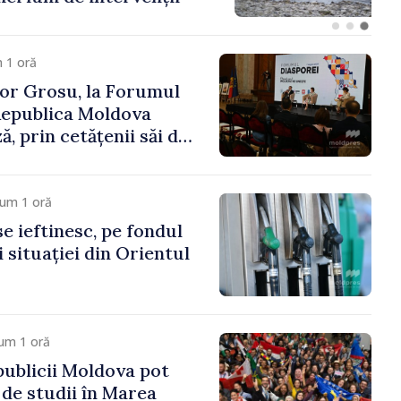
 1 oră
or Grosu, la Forumul
Republica Moldova
, prin cetățenii săi de
este hotare, că merită
te a marii familii
cum 1 oră
e ieftinesc, pe fondul
 situației din Orientul
um 1 oră
publicii Moldova pot
 de studii în Marea