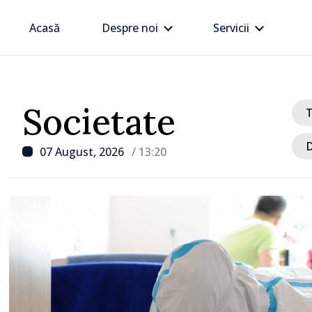
Acasă
Despre noi
Servicii
Societate
D
07 August, 2026
/ 13:20
/ Acum 27 minute
Circa un miliard de lei, 
de BNM la bugetul de st