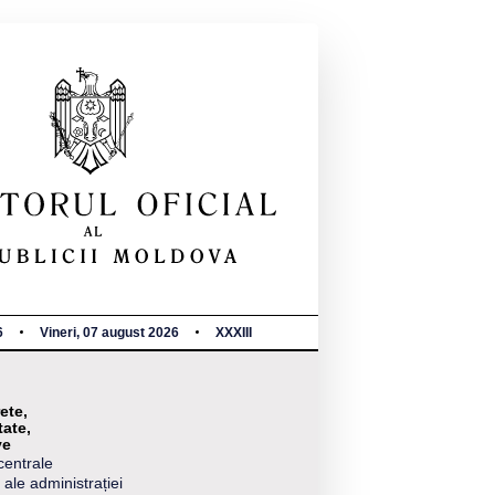
6
Vineri, 07 august 2026
XXXIII
ete,
tate,
ve
centrale
 ale administrației