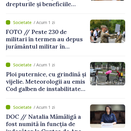
drepturile și beneficiile
asigurării medicale
/ Acum 1 zi
FOTO // Peste 230 de
militari în termen au depus
jurământul militar în
garnizoana Chișinău
/ Acum 1 zi
Ploi puternice, cu grindină și
vijelie. Meteorologii au emis
Cod galben de instabilitate
atmosferică
/ Acum 1 zi
DOC // Natalia Mămăligă a
fost numită în funcția de