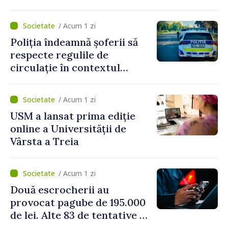
/ Acum 1 zi
Poliția îndeamnă șoferii să
respecte regulile de
circulație în contextul
intensificării traficului din
perioada concediilor
/ Acum 1 zi
USM a lansat prima ediție
online a Universității de
Vârsta a Treia
/ Acum 1 zi
Două escrocherii au
provocat pagube de 195.000
de lei. Alte 83 de tentative au
fost dejucate