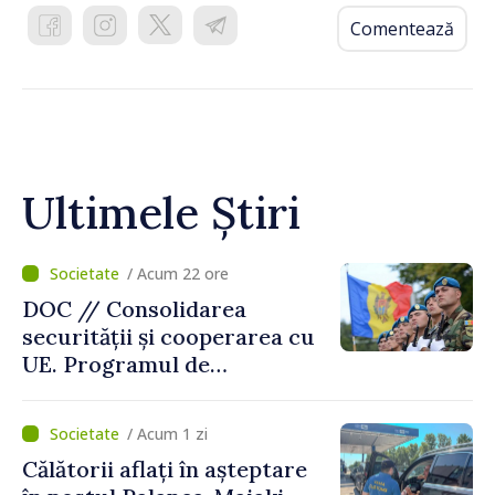
Comentează
Ultimele Știri
/ Acum 22 ore
DOC // Consolidarea
securității și cooperarea cu
UE. Programul de
implementare a Strategiei
Naționale de Apărare pentru
/ Acum 1 zi
perioada 2024–2034,
Călătorii aflați în așteptare
publicat în Monitorul Oficial