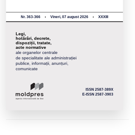
Nr. 363-366
Vineri, 07 august 2026
XXXIII
Legi,
hotărâri, decrete,
dispoziții, tratate,
acte normative
ale organelor centrale
de specialitate ale administrației
publice, informații, anunțuri,
comunicate
ISSN 2587-389X
E-ISSN 2587-3903