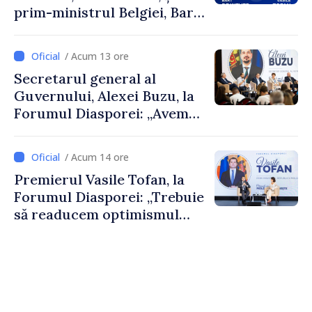
prim-ministrul Belgiei, Bart
De Wever, au discutat
despre parcursul european
/ Acum 13 ore
al Republicii Moldova.
Secretarul general al
Guvernului, Alexei Buzu, la
Forumul Diasporei: „Avem
nevoie de fiecare dintre
dumneavoastră pentru a
/ Acum 14 ore
construi comunități mai
Premierul Vasile Tofan, la
puternice”
Forumul Diasporei: „Trebuie
să readucem optimismul
oamenilor și încrederea că
Republica Moldova merge în
direcția corectă”