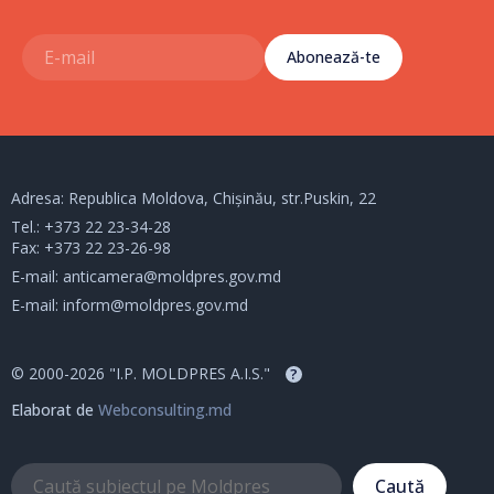
Abonează-te
Adresa: Republica Moldova, Chișinău, str.Puskin, 22
Tel.:
+373 22 23-34-28
Fax: +373 22 23-26-98
E-mail:
anticamera@moldpres.gov.md
E-mail:
inform@moldpres.gov.md
© 2000-2026 "I.P. MOLDPRES A.I.S."
?
Elaborat de
Webconsulting.md
Caută