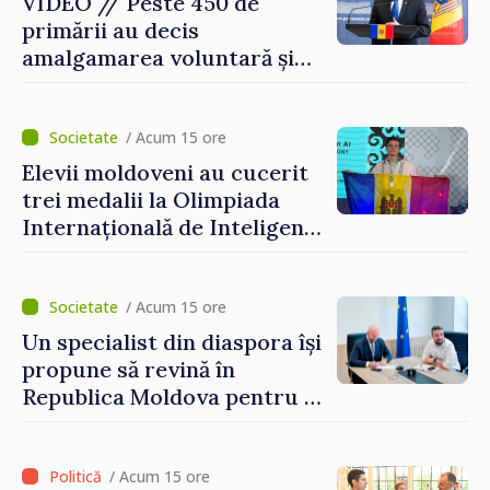
VIDEO // Peste 450 de
primării au decis
amalgamarea voluntară și
vor beneficia de fonduri
pentru investiții. Igor
Grosu: „Este important să
/ Acum 15 ore
depășim blocajele și să dăm o
Elevii moldoveni au cucerit
șansă localităților să se
trei medalii la Olimpiada
dezvolte”
Internațională de Inteligență
Artificială
/ Acum 15 ore
Un specialist din diaspora își
propune să revină în
Republica Moldova pentru a
contribui la dezvoltarea
registrului naval național
/ Acum 15 ore