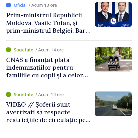
/ Acum 13 ore
Prim-ministrul Republicii
Moldova, Vasile Tofan, și
prim-ministrul Belgiei, Bart
De Wever, au discutat
despre parcursul european
/ Acum 14 ore
al Republicii Moldova.
CNAS a finanțat plata
indemnizațiilor pentru
familiile cu copii și a celor
pentru incapacitate
temporară de muncă
/ Acum 14 ore
VIDEO // Șoferii sunt
avertizați să respecte
restricțiile de circulație pe
drumul R3, unde se
desfășoară lucrări de