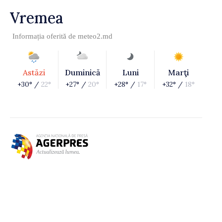
Vremea
Informația oferită de
meteo2.md
Astăzi
Duminică
Luni
Marţi
+30° /
22°
+27° /
20°
+28° /
17°
+32° /
18°