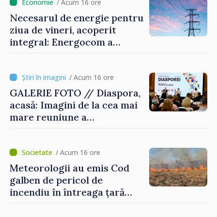
/ Acum 16 ore
Necesarul de energie pentru
ziua de vineri, acoperit
integral: Energocom a
rezervat volumele
/ Acum 16 ore
GALERIE FOTO // Diaspora,
acasă: Imagini de la cea mai
mare reuniune a
moldovenilor de peste
hotare
/ Acum 16 ore
Meteorologii au emis Cod
galben de pericol de
incendiu în întreaga țară
până pe 14 august