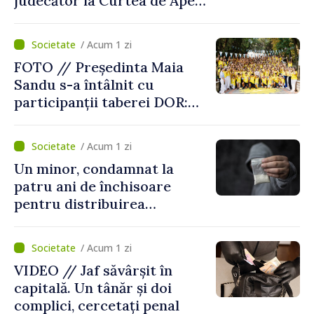
judecător la Curtea de Apel
Centru
/ Acum 1 zi
FOTO // Președinta Maia
Sandu s-a întâlnit cu
participanții taberei DOR:
„Legătura lor cu țara
noastră rămâne puternică”
/ Acum 1 zi
Un minor, condamnat la
patru ani de închisoare
pentru distribuirea
drogurilor în raionul Edineț
/ Acum 1 zi
VIDEO // Jaf săvârșit în
capitală. Un tânăr și doi
complici, cercetați penal