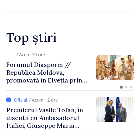
Top știri
/ Acum 10 ore
Zelenski a ajuns în Serbia, în
prima sa vizită în acest stat
aliat tradițional al Rusiei
după 2022
/ Acum 12 ore
Premierul Vasile Tofan, în
discuții cu Ambasadorul
Italiei, Giuseppe Maria
Perricone