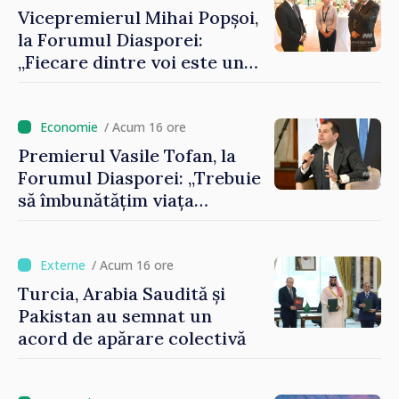
Vicepremierul Mihai Popșoi,
la Forumul Diasporei:
„Fiecare dintre voi este un
ambasador al țării noastre și
contribuie la promovarea
imaginii Republicii Moldova”
/ Acum 16 ore
Premierul Vasile Tofan, la
Forumul Diasporei: „Trebuie
să îmbunătățim viața
oamenilor și să repornim
motoarele economiei”
/ Acum 16 ore
Turcia, Arabia Saudită și
Pakistan au semnat un
acord de apărare colectivă