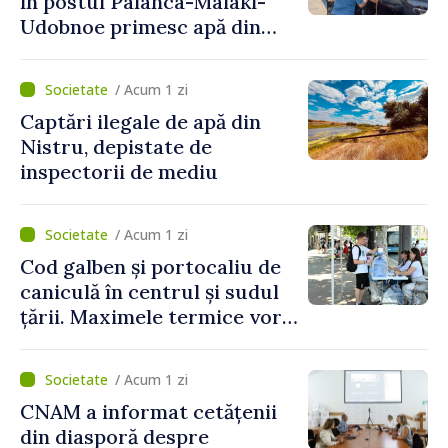
în postul Palanca-Maiaki-
Udobnoe primesc apă din
partea funcționarilor vamali
și a polițiștilor de frontieră
/ Acum 1 zi
Captări ilegale de apă din
Nistru, depistate de
inspectorii de mediu
/ Acum 1 zi
Cod galben și portocaliu de
caniculă în centrul și sudul
țării. Maximele termice vor
ajunge până la 37°C
/ Acum 1 zi
CNAM a informat cetățenii
din diasporă despre