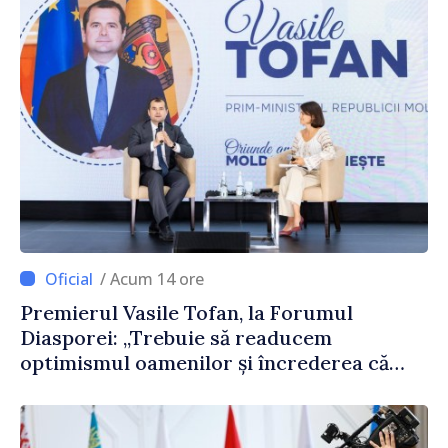
/ Acum 14 ore
Premierul Vasile Tofan, la Forumul
Diasporei: „Trebuie să readucem
optimismul oamenilor și încrederea că
Republica Moldova merge în direcția
corectă”