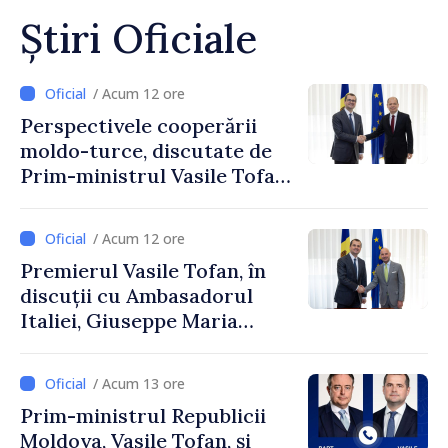
Știri Oficiale
/ Acum 12 ore
Perspectivele cooperării
moldo-turce, discutate de
Prim-ministrul Vasile Tofan
și Ambasadorul Turciei,
Uygar Mustafa Sertel
/ Acum 12 ore
Premierul Vasile Tofan, în
discuții cu Ambasadorul
Italiei, Giuseppe Maria
Perricone
/ Acum 13 ore
Prim-ministrul Republicii
Moldova, Vasile Tofan, și