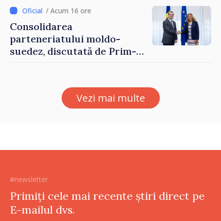
/ Acum 16 ore
Consolidarea
parteneriatului moldo-
suedez, discutată de Prim-
ministrul Vasile Tofan și
Ambasadoarea Suediei,
Petra Lärke
Vezi mai multe
#newsletter
Primiți cele mai recente știri direct pe
E-mailul dvs.