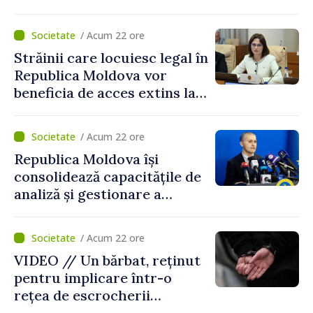
/ Acum 22 ore
Străinii care locuiesc legal în
Republica Moldova vor
beneficia de acces extins la
mecanismele de incluziune
socială și financiară
/ Acum 22 ore
Republica Moldova își
consolidează capacitățile de
analiză și gestionare a
riscurilor la adresa
securității naționale.
/ Acum 22 ore
Metodologia aprobată de
VIDEO // Un bărbat, reținut
Guvern
pentru implicare într-o
rețea de escrocherii
telefonice. Ar fi recrutat