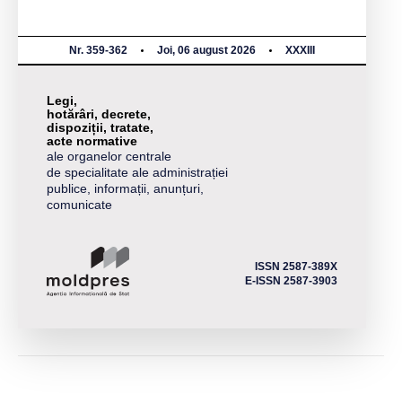
Nr. 359-362
Joi, 06 august 2026
XXXIII
Legi,
hotărâri, decrete,
dispoziții, tratate,
acte normative
ale organelor centrale
de specialitate ale administrației
publice, informații, anunțuri,
comunicate
ISSN 2587-389X
E-ISSN 2587-3903