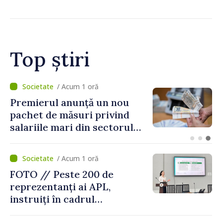
curieri și colectat banii
obținuți ilegal
Top știri
/ Acum 29 minute
Agenda evenimentelor, joi, 6
august
/ Acum 1 oră
FOTO // Peste 200 de
reprezentanți ai APL,
instruiți în cadrul
Platformelor Locale de