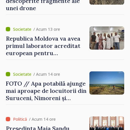
descoperite fragmente ale
unei drone
/ Acum 13 ore
Republica Moldova va avea
primul laborator acreditat
european pentru
diagnosticul virusurilor
viței-de-vie
/ Acum 14 ore
FOTO // Apa potabilă ajunge
mai aproape de locuitorii din
Suruceni, Nimoreni și
Malcoci, raionul Ialoveni
/ Acum 14 ore
Președinta Maia Sandu,