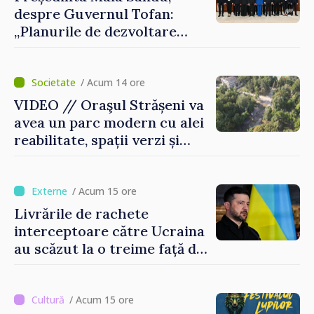
despre Guvernul Tofan:
„Planurile de dezvoltare
sunt mari și ambițioase. Este
nevoie de multă energie și
stabilitate pentru a reuși”
/ Acum 14 ore
VIDEO // Oraşul Strășeni va
avea un parc modern cu alei
reabilitate, spații verzi și
zone pentru copii
/ Acum 15 ore
Livrările de rachete
interceptoare către Ucraina
au scăzut la o treime față de
anul trecut
/ Acum 15 ore