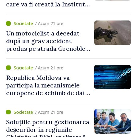
care va fi creată la Institutul
Mamei și Copilului: „Poate
salva vieți”
/ Acum 21 ore
Un motociclist a decedat
după un grav accident
produs pe strada Grenoble
din Chișinău
/ Acum 21 ore
Republica Moldova va
participa la mecanismele
europene de schimb de date
ADN
/ Acum 21 ore
Soluțiile pentru gestionarea
deșeurilor în regiunile