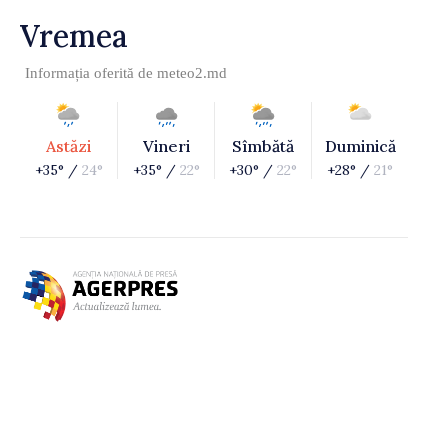
Vremea
Informația oferită de
meteo2.md
Astăzi
Vineri
Sîmbătă
Duminică
+35° /
24°
+35° /
22°
+30° /
22°
+28° /
21°