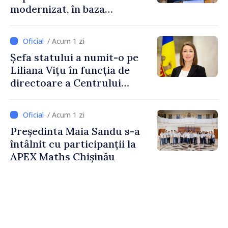
modernizat, în baza
Programului de
implementare a Strategiei
/ Acum 1 zi
Naționale de Apărare
Șefa statului a numit-o pe
Liliana Vițu în funcția de
directoare a Centrului
pentru Comunicare
Strategică și Contracarare a
/ Acum 1 zi
Dezinformării
Președinta Maia Sandu s-a
întâlnit cu participanții la
APEX Maths Chișinău