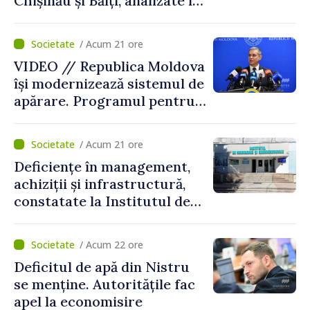
Chișinău și Bălți, analizate în
cadrul unui proiect național
/ Acum 21 ore
VIDEO // Republica Moldova
își modernizează sistemul de
apărare. Programul pentru
perioada 2026–2030, aprobat
de Guvern. Anatolie Nosatîi:
/ Acum 21 ore
„În contextul actual de
Deficiențe în management,
securitate, implementarea
achiziții și infrastructură,
Programului Strategiei
constatate la Institutul de
Naționale de Apărare
Neurologie și
reprezintă un pas esențial
Neurochirurgie „Diomid
pentru consolidarea
/ Acum 22 ore
Gherman”. Ministerul
capacităților de apărare ale
Deficitul de apă din Nistru
Sănătății cere un plan de
statului”
se menține. Autoritățile fac
remediere
apel la economisire