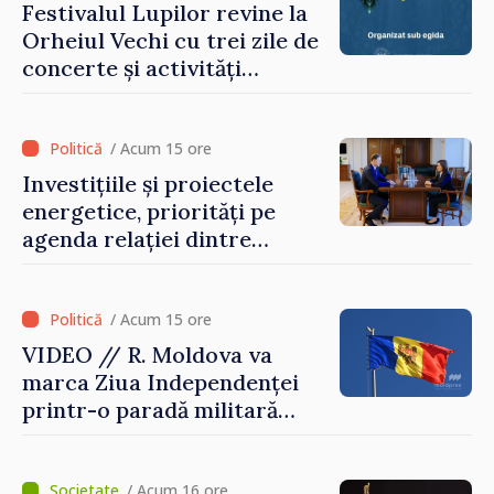
Festivalul Lupilor revine la
Orheiul Vechi cu trei zile de
concerte și activități
culturale
/ Acum 15 ore
Investițiile și proiectele
energetice, priorități pe
agenda relației dintre
Moldova și SUA
/ Acum 15 ore
VIDEO // R. Moldova va
marca Ziua Independenței
printr-o paradă militară
solemnă. Maia Sandu:
„Evenimentul reflectă
eforturile pentru
/ Acum 16 ore