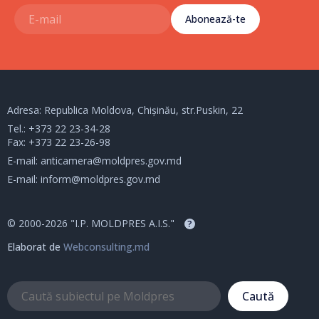
Abonează-te
Adresa: Republica Moldova, Chișinău, str.Puskin, 22
Tel.:
+373 22 23-34-28
Fax: +373 22 23-26-98
E-mail:
anticamera@moldpres.gov.md
E-mail:
inform@moldpres.gov.md
© 2000-2026 "I.P. MOLDPRES A.I.S."
?
Elaborat de
Webconsulting.md
Caută