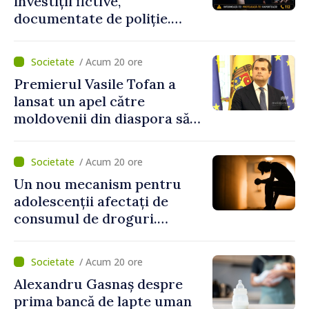
investiții fictive,
documentate de poliție.
Prejudiciul depășește un
milion de lei
/ Acum 20 ore
Premierul Vasile Tofan a
lansat un apel către
moldovenii din diaspora să
se implice în susținerea
proiectelor de dezvoltare
/ Acum 20 ore
ale Republicii Moldova
Un nou mecanism pentru
adolescenții afectați de
consumul de droguri.
Ministerul Sănătății
pregătește servicii dedicate
/ Acum 20 ore
Alexandru Gasnaș despre
prima bancă de lapte uman