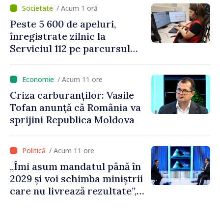
Mediu privind aplicarea a
/ Acum 1 oră
două regulamente din
Peste 5 600 de apeluri,
domeniu
înregistrate zilnic la
Serviciul 112 pe parcursul
lunii iulie. Cei mai mulți
cetățeni au solicitat
/ Acum 11 ore
ambulanța
Criza carburanților: Vasile
Tofan anunță că România va
sprijini Republica Moldova
/ Acum 11 ore
„Îmi asum mandatul până în
2029 și voi schimba miniștrii
care nu livrează rezultate”,
declară premierul Vasile
Tofan