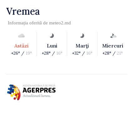
Vremea
Informația oferită de
meteo2.md
Astăzi
Luni
Marţi
Miercuri
+26° /
19°
+28° /
16°
+32° /
16°
+28° /
21°