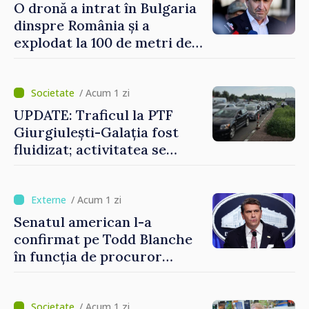
O dronă a intrat în Bulgaria
dinspre România și a
explodat la 100 de metri de
graniță
/ Acum 1 zi
UPDATE: Traficul la PTF
Giurgiulești-Galația fost
fluidizat; activitatea se
desfășoară în condiții
normale
/ Acum 1 zi
Senatul american l-a
confirmat pe Todd Blanche
în funcția de procuror
general al Statelor Unite
/ Acum 1 zi