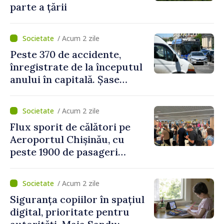
parte a țării
/ Acum 2 zile
Peste 370 de accidente,
înregistrate de la începutul
anului în capitală. Șase
persoane și-au pierdut viața
/ Acum 2 zile
Flux sporit de călători pe
Aeroportul Chișinău, cu
peste 1900 de pasageri
deserviți pe oră în perioada
de vârf a concediilor
/ Acum 2 zile
Siguranța copiilor în spațiul
digital, prioritate pentru