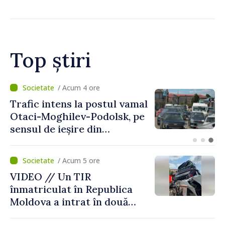
Top știri
/ Acum 1 oră
Judocanul Vladimir Iacomi a
cucerit bronzul la Cupa
Europei de tineret de la
Skopje
/ Acum 5 ore
VIDEO // Un TIR
înmatriculat în Republica
Moldova a intrat în două
gospodării din Vaslui,