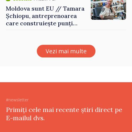
Moldova sunt EU // Tamara
Șchiopu, antreprenoarea
care construiește punți
între Marea Britanie și
Republica Moldova
Vezi mai multe
#newsletter
Primiți cele mai recente știri direct pe
E-mailul dvs.