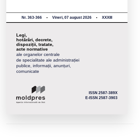
Nr. 363-366
Vineri, 07 august 2026
XXXIII
Legi,
hotărâri, decrete,
dispoziții, tratate,
acte normative
ale organelor centrale
de specialitate ale administrației
publice, informații, anunțuri,
comunicate
ISSN 2587-389X
E-ISSN 2587-3903