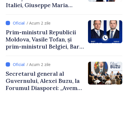
Italiei, Giuseppe Maria
Perricone
/ Acum 2 zile
Prim-ministrul Republicii
Moldova, Vasile Tofan, și
prim-ministrul Belgiei, Bart
De Wever, au discutat
despre parcursul european
/ Acum 2 zile
al Republicii Moldova.
Secretarul general al
Guvernului, Alexei Buzu, la
Forumul Diasporei: „Avem
nevoie de fiecare dintre
dumneavoastră pentru a
construi comunități mai
puternice”