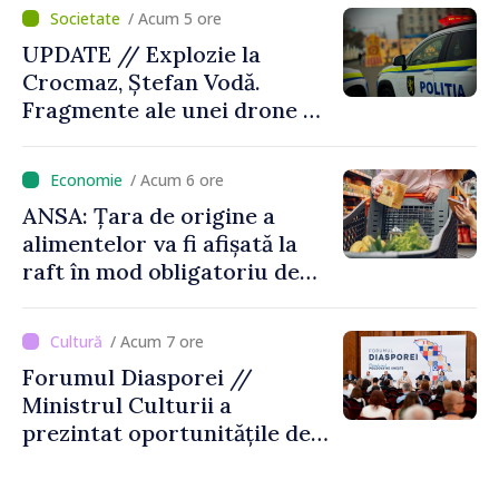
România
/ Acum 5 ore
UPDATE // Explozie la
Crocmaz, Ștefan Vodă.
Fragmente ale unei drone de
luptă depistate la fața
locului
/ Acum 6 ore
ANSA: Țara de origine a
alimentelor va fi afișată la
raft în mod obligatoriu de
luni, 10 august. Comercianții
riscă amenzi de zeci de mii
/ Acum 7 ore
de lei de lei
Forumul Diasporei //
Ministrul Culturii a
prezintat oportunitățile de
finanțare pentru proiecte
culturale și mobilitatea