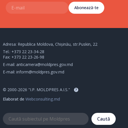
Abonează-te
Adresa: Republica Moldova, Chișinău, str.Puskin, 22
Tel.:
+373 22 23-34-28
Fax: +373 22 23-26-98
E-mail:
anticamera@moldpres.gov.md
E-mail:
inform@moldpres.gov.md
© 2000-2026 "I.P. MOLDPRES A.I.S."
?
Elaborat de
Webconsulting.md
Caută