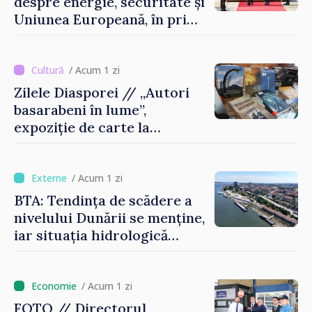
despre energie, securitate și
Uniunea Europeană, în prima
sa vizită în Serbia
/ Acum 1 zi
Zilele Diasporei // „Autori
basarabeni în lume”,
expoziție de carte la
Biblioteca Națională
/ Acum 1 zi
BTA: Tendința de scădere a
nivelului Dunării se menține,
iar situația hidrologică
rămâne dificilă
/ Acum 1 zi
FOTO // Directorul