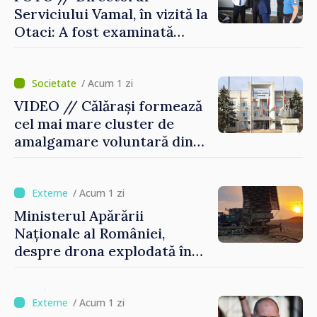
Serviciului Vamal, în vizită la
Otaci: A fost examinată
posibilitatea dotării Zonei de
control vamal cu un scanner
performant
/ Acum 1 zi
VIDEO // Călărași formează
cel mai mare cluster de
amalgamare voluntară din
Republica Moldova. Consiliul
orășenesc a aprobat decizia
finală
/ Acum 1 zi
Ministerul Apărării
Naționale al României,
despre drona explodată în
Bulgaria: „Radarele noastre
nu au detectat niciun
vehicul aerian”
/ Acum 1 zi