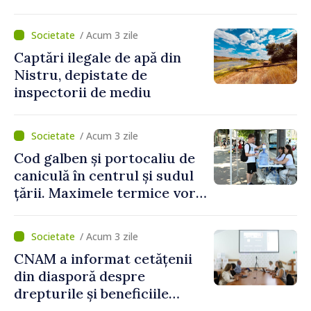
partea funcționarilor vamali
și a polițiștilor de frontieră
/ Acum 3 zile
Captări ilegale de apă din
Nistru, depistate de
inspectorii de mediu
/ Acum 3 zile
Cod galben și portocaliu de
caniculă în centrul și sudul
țării. Maximele termice vor
ajunge până la 37°C
/ Acum 3 zile
CNAM a informat cetățenii
din diasporă despre
drepturile și beneficiile
asigurării medicale