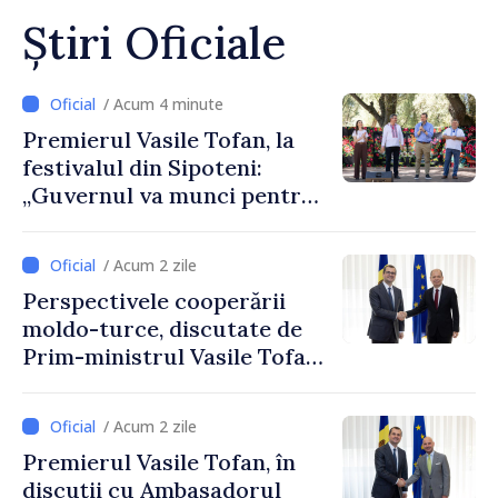
Știri Oficiale
/ Acum 4 minute
Premierul Vasile Tofan, la
festivalul din Sipoteni:
„Guvernul va munci pentru
ca fiecare sat, fiecare
comunitate și toți
/ Acum 2 zile
moldovenii să prospere”
Perspectivele cooperării
moldo-turce, discutate de
Prim-ministrul Vasile Tofan
și Ambasadorul Turciei,
Uygar Mustafa Sertel
/ Acum 2 zile
Premierul Vasile Tofan, în
discuții cu Ambasadorul