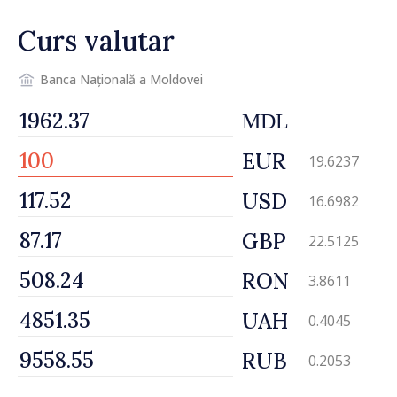
artiștilor
Curs valutar
Banca Națională a Moldovei
MDL
EUR
19.6237
USD
16.6982
GBP
22.5125
RON
3.8611
UAH
0.4045
RUB
0.2053