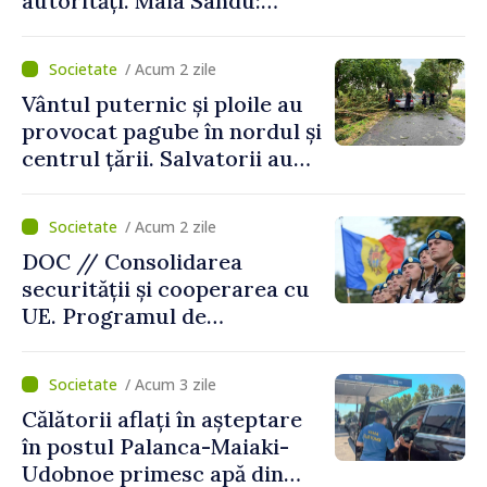
autorități. Maia Sandu:
„Trebuie să creăm
mecanisme care să-i
/ Acum 2 zile
protejeze”
Vântul puternic și ploile au
provocat pagube în nordul și
centrul țării. Salvatorii au
intervenit în zece cazuri
/ Acum 2 zile
DOC // Consolidarea
securității și cooperarea cu
UE. Programul de
implementare a Strategiei
Naționale de Apărare pentru
/ Acum 3 zile
perioada 2024–2034,
Călătorii aflați în așteptare
publicat în Monitorul Oficial
în postul Palanca-Maiaki-
Udobnoe primesc apă din