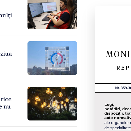
mulți
 ziua
Nr. 359-3
itice
Legi,
e nu
hotărâri, decr
dispoziții, tra
acte normati
ale organelor 
de specialitate