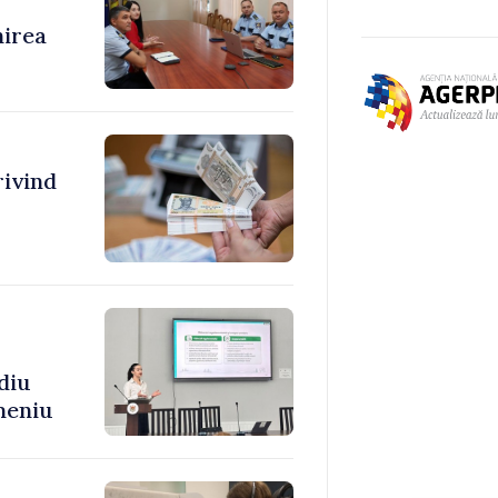
nirea
rivind
diu
meniu