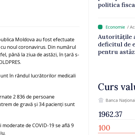
politica fisc
impozitul pe
/ A
Autoritățile
publica Moldova au fost efectuate
deficitul de
ie cu noul coronavirus. Din numărul
pentru astăz
el, până la ziua de astăzi, în țară s-
MOLDPRES.
sunt în rândul lucrătorilor medicali
Curs val
nternate 2 836 de persoane
Banca Naționa
xtrem de gravă și 34 pacienți sunt
 și moderate de COVID-19 se află 9
iu.