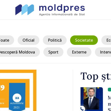
Toate
Oficial
Politică
Societate
Ec
escoperă Moldova
Sport
Externe
Interv
Top șt
/ A
ofan a
Moldovenii c
u bulgar,
miliarde de l
Statul intro