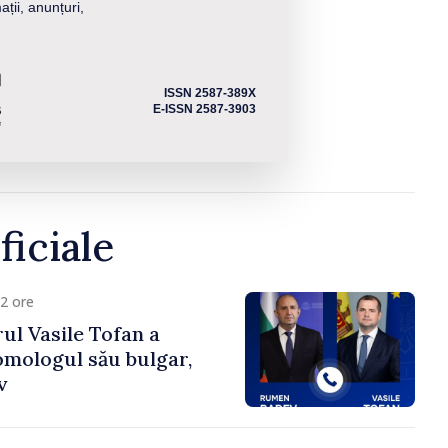
ații, anunțuri,
ISSN 2587-389X
E-ISSN 2587-3903
ficiale
2 ore
ul Vasile Tofan a
omologul său bulgar,
v