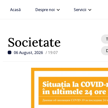
Acasă
Despre noi
Servicii
Societate
D
06 August, 2026
/ 19:07
/ Acum 2 ore
Prim-ministrul Vasile T
discutat cu omologul să
Rumen Radev