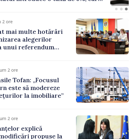
te 500 de milioane de
 2 ore
t mai multe hotărâri
nizarea alegerilor
i a unui referendum
l Delacău, raionul
cum 2 ore
sile Tofan: „Focusul
rn este să modereze
țurilor la imobiliare”
cum 2 ore
anțelor explică
 modificări propuse la