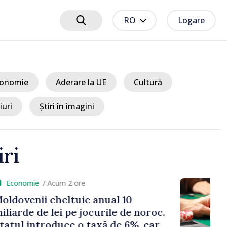
RO
Logare
onomie
Aderare la UE
Cultură
iuri
Știri în imagini
iri
cum 2 ore
heltuie anual 10
ei pe jocurile de noroc.
duce o taxă de 6%, care