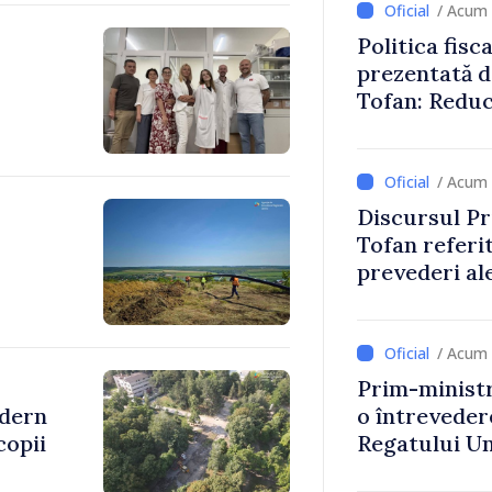
/ Acum 
Politica fisc
prezentată d
Tofan: Reduc
stimularea in
mai echitabi
/ Acum 
Discursul Pr
Tofan referit
prevederi ale
anul 2027
/ Acum 
Prim-ministr
odern
o întrevede
copii
Regatului Uni
Irlandei de 