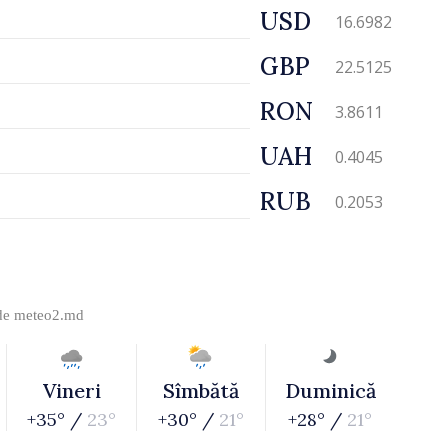
USD
16.6982
GBP
22.5125
RON
3.8611
UAH
0.4045
RUB
0.2053
 de
meteo2.md
Vineri
Sîmbătă
Duminică
+35° /
23°
+30° /
21°
+28° /
21°