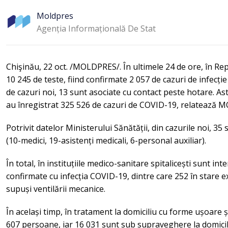
Moldpres
Agenția Informațională De Stat
Chişinău, 22 oct. /MOLDPRES/. În ultimele 24 de ore, în Re
10 245 de teste, fiind confirmate 2 057 de cazuri de infecț
de cazuri noi, 13 sunt asociate cu contact peste hotare. Astf
au înregistrat 325 526 de cazuri de COVID-19, relatează 
Potrivit datelor Ministerului Sănătății, din cazurile noi, 35 
(10-medici, 19-asistenți medicali, 6-personal auxiliar).
În total, în instituțiile medico-sanitare spitalicești sunt i
confirmate cu infecția COVID-19, dintre care 252 în stare e
supuși ventilării mecanice.
În același timp, în tratament la domiciliu cu forme ușoare
607 persoane, iar 16 031 sunt sub supraveghere la domicil