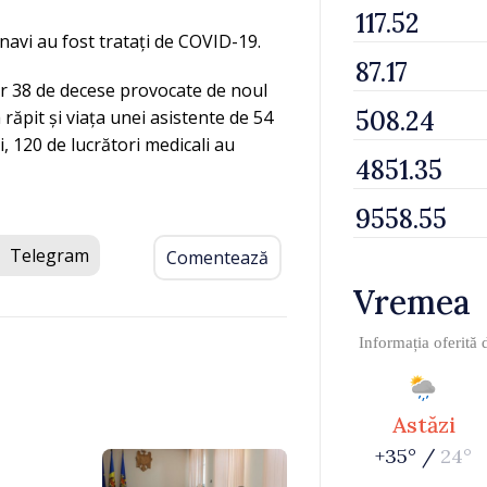
olnavi au fost tratați de COVID-19.
or 38 de decese provocate de noul
răpit și viața unei asistente de 54
i, 120 de lucrători medicali au
Telegram
Comentează
Vremea
Informația oferită
Astăzi
+35° /
24°