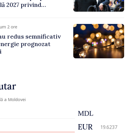
ală 2027 privind
 venit
cum 2 ore
 au redus semnificativ
 energie prognozat
i
utar
lă a Moldovei
MDL
EUR
19.6237