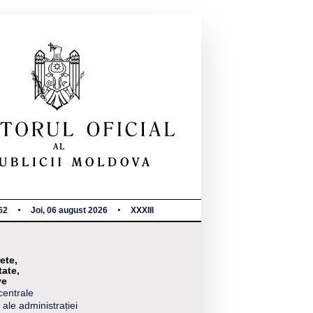
62
Joi, 06 august 2026
XXXIII
ete,
tate,
ve
centrale
 ale administrației