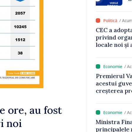
va aduce pes
lei la buget
/ Acum
CEC a adopta
privind orga
locale noi ș
local în satu
Anenii Noi
/ A
Premierul Va
acestui guve
creșterea pre
e ore, au fost
/ A
i noi
Ministra Fin
principalele