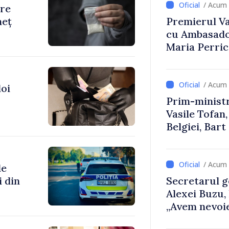
/ Acum 
are
neț
Premierul Vas
cu Ambasador
Maria Perri
/ Acum 
doi
Prim-ministr
Vasile Tofan,
Belgiei, Bar
despre parcu
Republicii M
/ Acum 
de
i din
Secretarul g
Alexei Buzu,
„Avem nevoie
dumneavoast