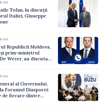
8 ore
ile Tofan, în discuții
ul Italiei, Giuseppe
cone
8 ore
ul Republicii Moldova,
 și prim-ministrul
t De Wever, au discutat
rsul european al
oldova.
9 ore
eneral al Guvernului,
 la Forumul Diasporei:
 de fiecare dintre
ră pentru a construi