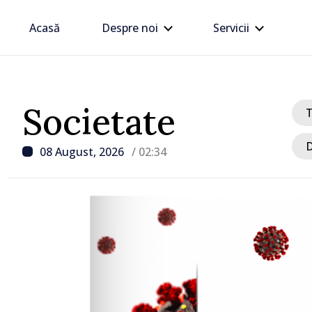
Acasă
Despre noi
Servicii
Societate
D
08 August, 2026
/ 02:34
/ Acum 5 ore
Zelenski a ajuns în Serbi
sa vizită în acest stat ali
tradițional al Rusiei du