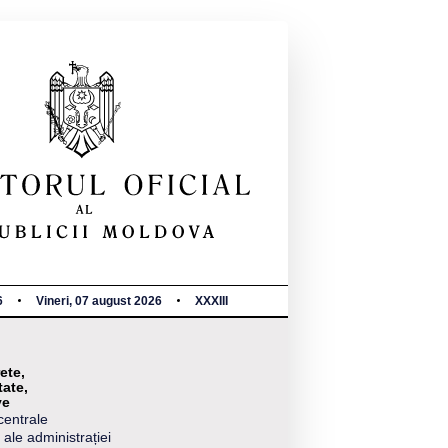
6
Vineri, 07 august 2026
XXXIII
ete,
tate,
ve
centrale
 ale administrației