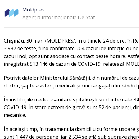
Moldpres
Agenția Informațională De Stat
Chişinău, 30 mar. /MOLDPRES/. În ultimele 24 de ore, în R
3 987 de teste, fiind confirmate 204 cazuri de infecție cu 
cazuri noi, opt sunt asociate cu contact peste hotare. Astfe
înregistrat 513 146 de cazuri de COVID-19, relatează MO
Potrivit datelor Ministerului Sănătății, din numărul de cazur
doctor, șapte asistenți medicali și cinci angajați din rândul 
În instituțiile medico-sanitare spitalicești sunt internate
COVID-19. În stare extrem de gravă sunt 52 de pacienți, din
mecanice.
În același timp, în tratament la domiciliu cu forme ușoare
sunt 1 447 de persoane, iar 2 534 se află sub supravegher