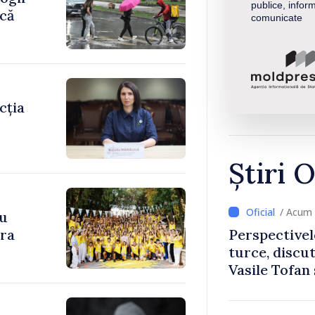
publice, inform
ică
comunicate
cția
Știri O
/ Acum 
cu
ara
Perspectivel
turce, discu
Vasile Tofan
Uygar Musta