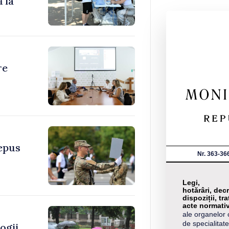
 la
re
depus
Nr. 363-36
Legi,
hotărâri, decr
dispoziții, tra
acte normati
ale organelor 
de specialitate
ogii