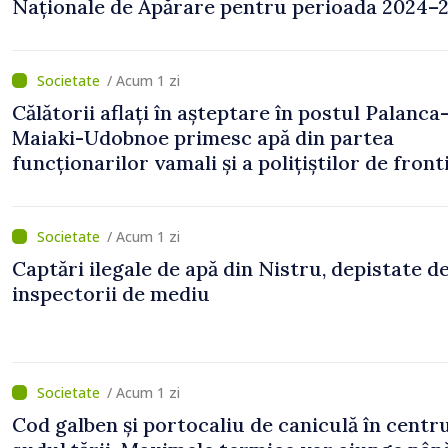
Naționale de Apărare pentru perioada 2024–2
publicat în Monitorul Oficial
/ Acum 1 zi
Călătorii aflați în așteptare în postul Palanca
Maiaki-Udobnoe primesc apă din partea
funcționarilor vamali și a polițiștilor de front
/ Acum 1 zi
Captări ilegale de apă din Nistru, depistate d
inspectorii de mediu
/ Acum 1 zi
Cod galben și portocaliu de caniculă în centru