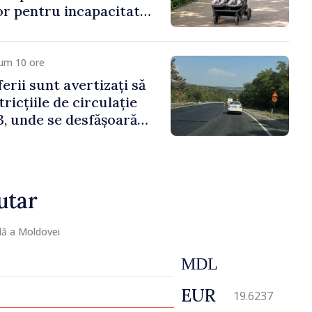
lor pentru incapacitate
e muncă
cum 10 ore
erii sunt avertizați să
ricțiile de circulație
, unde se desfășoară
parație
utar
lă a Moldovei
MDL
EUR
19.6237