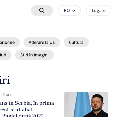
RO
Logare
onomie
Aderare la UE
Cultură
iuri
Știri în imagini
iri
8 ore
e cooperării moldo-
tate de Prim-ministrul
 și Ambasadorul Turciei,