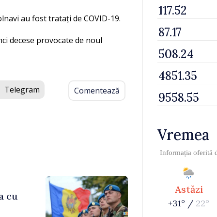
bolnavi au fost tratați de COVID-19.
nci decese provocate de noul
Telegram
Comentează
Vremea
Informația oferită
Astăzi
a cu
+31° /
22°