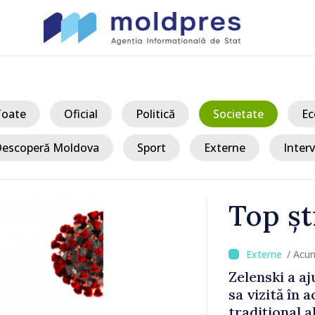
Toate
Oficial
Politică
Societate
Ec
escoperă Moldova
Sport
Externe
Interv
Top șt
/ Acum 
a, în prima
Perspectivel
at
turce, discu
pă 2022
Vasile Tofan