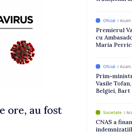
Uygar Musta
/ Acum 
Premierul Vas
cu Ambasador
Maria Perri
/ Acum 
Prim-ministr
Vasile Tofan,
Belgiei, Bar
despre parcu
Republicii M
e ore, au fost
/ A
CNAS a finan
indemnizațiil