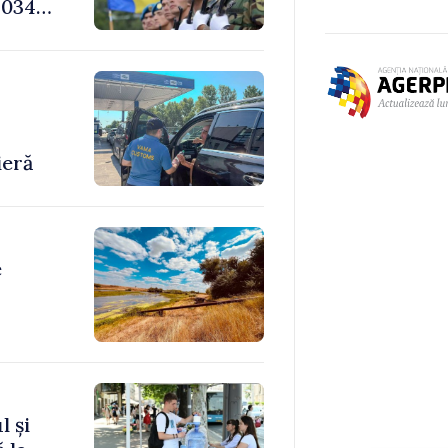
034,
-
ieră
e
l și