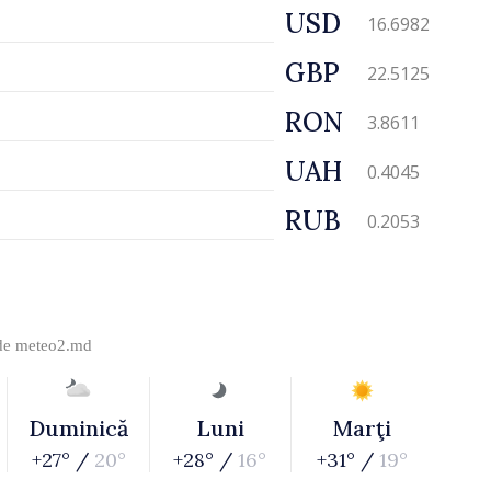
USD
16.6982
GBP
22.5125
RON
3.8611
UAH
0.4045
RUB
0.2053
 de
meteo2.md
Duminică
Luni
Marţi
+27° /
20°
+28° /
16°
+31° /
19°