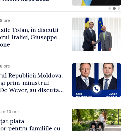
fa Sertel
8 ore
ile Tofan, în discuții
ul Italiei, Giuseppe
cone
8 ore
ul Republicii Moldova,
 și prim-ministrul
t De Wever, au discutat
rsul european al
oldova.
cum 10 ore
țat plata
or pentru familiile cu