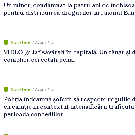
Un minor, condamnat la patru ani de închiso
pentru distribuirea drogurilor în raionul Edi
/ Acum 1 zi
VIDEO // Jaf săvârșit în capitală. Un tânăr și 
complici, cercetați penal
/ Acum 1 zi
Poliția îndeamnă șoferii să respecte regulile 
circulație în contextul intensificării traficulu
perioada concediilor