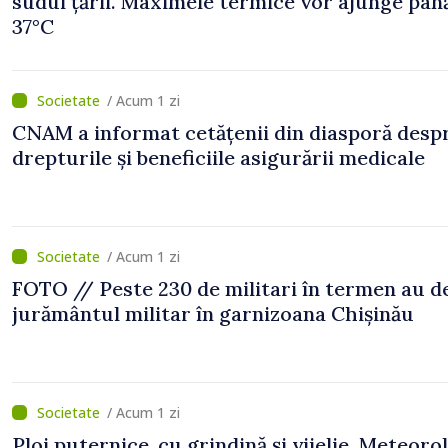
sudul țării. Maximele termice vor ajunge până
37°C
/ Acum 1 zi
CNAM a informat cetățenii din diasporă desp
drepturile și beneficiile asigurării medicale
/ Acum 1 zi
FOTO // Peste 230 de militari în termen au 
jurământul militar în garnizoana Chișinău
/ Acum 1 zi
Ploi puternice, cu grindină și vijelie. Meteorol