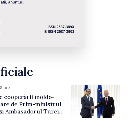
ații, anunțuri,
ISSN 2587-389X
E-ISSN 2587-3903
ficiale
8 ore
e cooperării moldo-
tate de Prim-ministrul
 și Ambasadorul Turciei,
fa Sertel