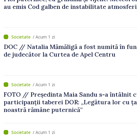
au emis Cod galben de instabilitate atmosfer
/ Acum 1 zi
DOC // Natalia Mămăligă a fost numită în fun
de judecător la Curtea de Apel Centru
/ Acum 1 zi
FOTO // Președinta Maia Sandu s-a întâlnit 
participanții taberei DOR: „Legătura lor cu ț
noastră rămâne puternică”
/ Acum 1 zi