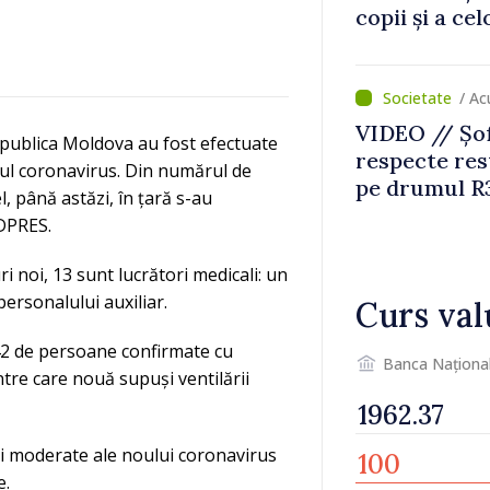
copii și a ce
temporară d
/ A
VIDEO // Șof
epublica Moldova au fost efectuate
respecte rest
noul coronavirus. Din numărul de
pe drumul R3
l, până astăzi, în țară s-au
lucrări de re
LDPRES.
i noi, 13 sunt lucrători medicali: un
personalului auxiliar.
Curs val
 342 de persoane confirmate cu
Banca Naționa
tre care nouă supuși ventilării
 și moderate ale noului coronavirus
e.