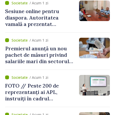
/ Acum 1 zi
Sesiune online pentru
diaspora. Autoritatea
vamală a prezentat
facilitățile oferite la
revenirea în țară
/ Acum 1 zi
Premierul anunță un nou
pachet de măsuri privind
salariile mari din sectorul
public
/ Acum 1 zi
FOTO // Peste 200 de
reprezentanți ai APL,
instruiți în cadrul
Platformelor Locale de
Mediu privind aplicarea a
/ Acum 1 zi