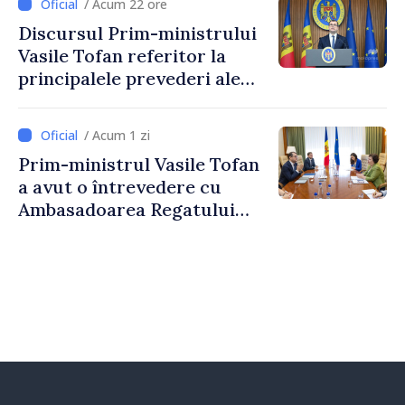
/ Acum 22 ore
taxare mai echitabilă
Discursul Prim-ministrului
Vasile Tofan referitor la
principalele prevederi ale
politicii fiscale pentru anul
2027
/ Acum 1 zi
Prim-ministrul Vasile Tofan
a avut o întrevedere cu
Ambasadoarea Regatului
Unit al Marii Britanii și
Irlandei de Nord, Fern
Horine