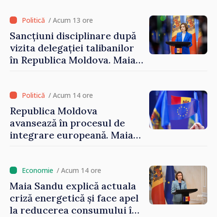
/ Acum 13 ore
Sancțiuni disciplinare după
vizita delegației talibanilor
în Republica Moldova. Maia
Sandu: „Este rușinos că
oameni cu funcții înalte nu
cunosc politica statului”
/ Acum 14 ore
Republica Moldova
avansează în procesul de
integrare europeană. Maia
Sandu: „Nu ne blochează
niciun stat”
/ Acum 14 ore
Maia Sandu explică actuala
criză energetică și face apel
la reducerea consumului în