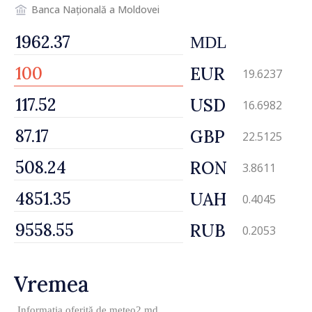
Banca Națională a Moldovei
MDL
EUR
19.6237
USD
16.6982
GBP
22.5125
RON
3.8611
UAH
0.4045
RUB
0.2053
Vremea
Informația oferită de
meteo2.md