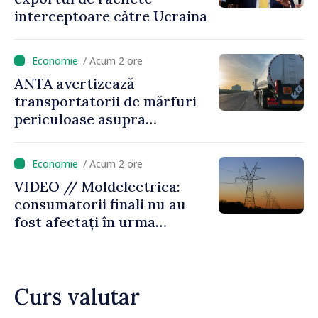
parcurs”
interceptoare către Ucraina
/ Acum 2 ore
ANTA avertizează
transportatorii de mărfuri
periculoase asupra
riscurilor sporite pe timp de
caniculă
/ Acum 2 ore
VIDEO // Moldelectrica:
consumatorii finali nu au
fost afectați în urma
avarierii Liniei Bălți–
Dnestrovsk. Lucrările de
reparație vor fi efectuate în
Curs valutar
regim prioritar