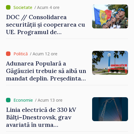
/ Acum 4 ore
DOC // Consolidarea
securității și cooperarea cu
UE. Programul de
implementare a Strategiei
Naționale de Apărare pentru
perioada 2024–2034,
/ Acum 12 ore
publicat în Monitorul Oficial
Adunarea Populară a
Găgăuziei trebuie să aibă un
mandat deplin. Președinta
Maia Sandu: „Alegerile să fie
libere și corecte””
/ Acum 13 ore
Linia electrică de 330 kV
Bălți–Dnestrovsk, grav
avariată în urma
calamităților naturale