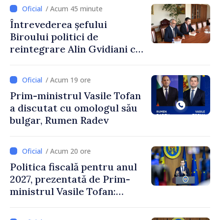
/ Acum 45 minute
Întrevederea șefului
Biroului politici de
reintegrare Alin Gvidiani cu
reprezentanții Misiunii
Comitetului Internațional al
/ Acum 19 ore
Crucii Roșii în Moldova
Prim-ministrul Vasile Tofan
a discutat cu omologul său
bulgar, Rumen Radev
/ Acum 20 ore
Politica fiscală pentru anul
2027, prezentată de Prim-
ministrul Vasile Tofan:
Reducerea poverii pe muncă,
stimularea investițiilor și o