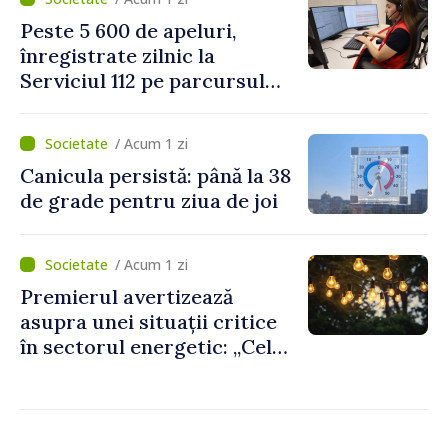
două regulamente din
Peste 5 600 de apeluri,
domeniu
înregistrate zilnic la
Serviciul 112 pe parcursul
lunii iulie. Cei mai mulți
cetățeni au solicitat
/ Acum 1 zi
ambulanța
Canicula persistă: până la 38
de grade pentru ziua de joi
/ Acum 1 zi
Premierul avertizează
asupra unei situații critice
în sectorul energetic: „Cel
mai probabil, mâine nu vom
putea cumpăra nici curent
de avarie”