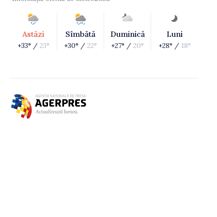
Astăzi
Sîmbătă
Duminică
Luni
+33° /
23°
+30° /
22°
+27° /
20°
+28° /
18°