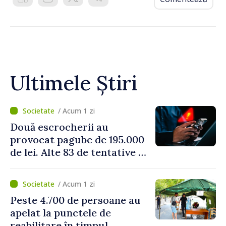
Ultimele Știri
/ Acum 1 zi
Două escrocherii au
provocat pagube de 195.000
de lei. Alte 83 de tentative au
fost dejucate
/ Acum 1 zi
Peste 4.700 de persoane au
apelat la punctele de
reabilitare în timpul