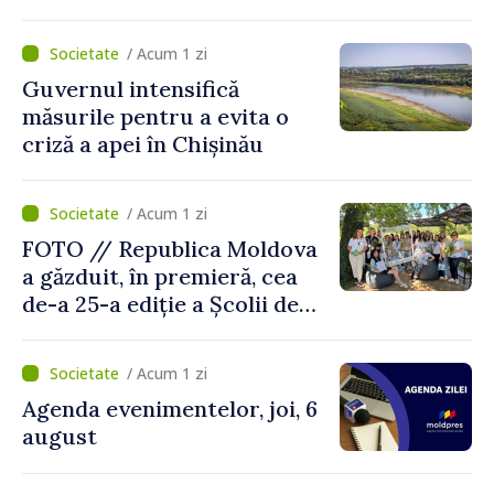
dezvoltarea gândirii critice
și folosirea cunoștințelor în
/ Acum 1 zi
situații reale
Guvernul intensifică
măsurile pentru a evita o
criză a apei în Chișinău
/ Acum 1 zi
FOTO // Republica Moldova
a găzduit, în premieră, cea
de-a 25-a ediție a Școlii de
vară EPSA
/ Acum 1 zi
Agenda evenimentelor, joi, 6
august