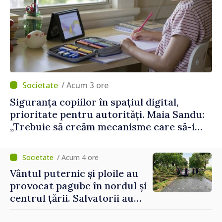
/ Acum 3 ore
Siguranța copiilor în spațiul digital,
prioritate pentru autorități. Maia Sandu:
„Trebuie să creăm mecanisme care să-i
protejeze”
/ Acum 4 ore
Vântul puternic și ploile au
provocat pagube în nordul și
centrul țării. Salvatorii au
intervenit în zece cazuri