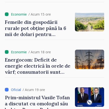
orele de vârf: „Doar astfel
putem menține prețurile la
un nivel mai mic”
/ Acum 15 ore
Femeile din gospodării
rurale pot obține până la 6
mii de dolari pentru
investiții în afaceri verzi şi
durabile
/ Acum 18 ore
Energocom: Deficit de
energie electrică în orele de
vârf; consumatorii sunt
îndemnați să economisească
/ Acum 19 ore
Prim-ministrul Vasile Tofan
a discutat cu omologul său