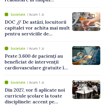
caniculei
/ Acum 1 zi
DOC // De astăzi, locuitorii
capitalei vor achita mai mult
pentru serviciile de
alimentare cu apă și
canalizare
/ Acum 1 zi
Peste 3.600 de pacienți au
beneficiat de intervenții
cardiovasculare gratuite în
prima jumătate a anului
/ Acum 1 zi
Din 2027, vor fi aplicate noi
curricule școlare la toate
disciplinele: accent pe