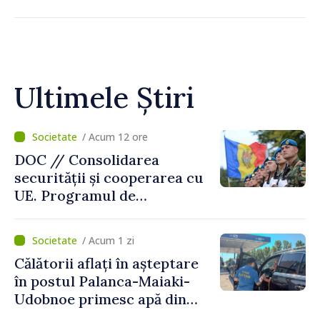
Ultimele Știri
/ Acum 12 ore
DOC // Consolidarea
securității și cooperarea cu
UE. Programul de
implementare a Strategiei
Naționale de Apărare pentru
/ Acum 1 zi
perioada 2024–2034,
Călătorii aflați în așteptare
publicat în Monitorul Oficial
în postul Palanca-Maiaki-
Udobnoe primesc apă din
partea funcționarilor vamali