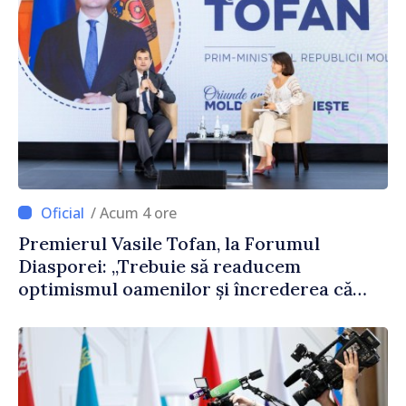
/ Acum 4 ore
Premierul Vasile Tofan, la Forumul
Diasporei: „Trebuie să readucem
optimismul oamenilor și încrederea că
Republica Moldova merge în direcția
corectă”