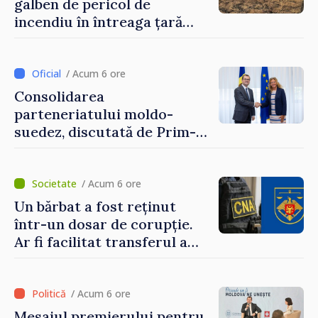
galben de pericol de
incendiu în întreaga țară
până pe 14 august
/ Acum 6 ore
Consolidarea
parteneriatului moldo-
suedez, discutată de Prim-
ministrul Vasile Tofan și
Ambasadoarea Suediei,
Petra Lärke
/ Acum 6 ore
Un bărbat a fost reținut
într-un dosar de corupție.
Ar fi facilitat transferul a
60.000 de dolari prin
portofele electronice
/ Acum 6 ore
Mesajul premierului pentru