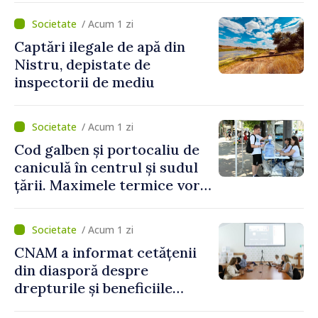
și a polițiștilor de frontieră
/ Acum 1 zi
Captări ilegale de apă din
Nistru, depistate de
inspectorii de mediu
/ Acum 1 zi
Cod galben și portocaliu de
caniculă în centrul și sudul
țării. Maximele termice vor
ajunge până la 37°C
/ Acum 1 zi
CNAM a informat cetățenii
din diasporă despre
drepturile și beneficiile
asigurării medicale