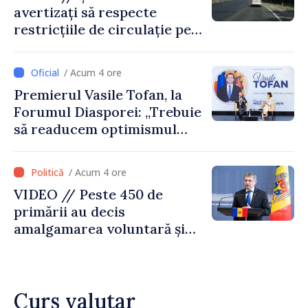
avertizați să respecte
restricțiile de circulație pe
drumul R3, unde se
desfășoară lucrări de
/ Acum 4 ore
reparație
Premierul Vasile Tofan, la
Forumul Diasporei: „Trebuie
să readucem optimismul
oamenilor și încrederea că
Republica Moldova merge în
/ Acum 4 ore
direcția corectă”
VIDEO // Peste 450 de
primării au decis
amalgamarea voluntară și
vor beneficia de fonduri
pentru investiții. Igor
Grosu: „Este important să
Curs valutar
depășim blocajele și să dăm o