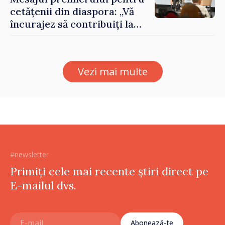
cetățenii din diaspora: „Vă
încurajez să contribuiți la
dezvoltarea Republicii
Moldova”
Vezi mai multe
#newsletter
Primiți cele mai recente știri direct pe
E-mailul dvs.
Abonează-te