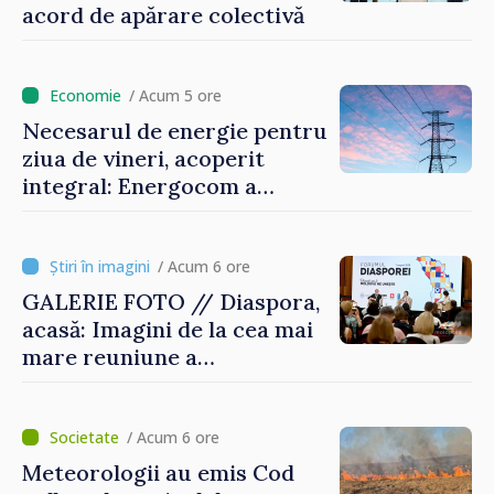
acord de apărare colectivă
/ Acum 5 ore
Necesarul de energie pentru
ziua de vineri, acoperit
integral: Energocom a
rezervat volumele
/ Acum 6 ore
GALERIE FOTO // Diaspora,
acasă: Imagini de la cea mai
mare reuniune a
moldovenilor de peste
hotare
/ Acum 6 ore
Meteorologii au emis Cod