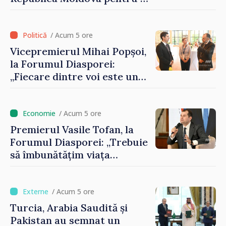
contribui la dezvoltarea
registrului naval național
/ Acum 5 ore
Vicepremierul Mihai Popșoi,
la Forumul Diasporei:
„Fiecare dintre voi este un
ambasador al țării noastre și
contribuie la promovarea
imaginii Republicii Moldova”
/ Acum 5 ore
Premierul Vasile Tofan, la
Forumul Diasporei: „Trebuie
să îmbunătățim viața
oamenilor și să repornim
motoarele economiei”
/ Acum 5 ore
Turcia, Arabia Saudită și
Pakistan au semnat un