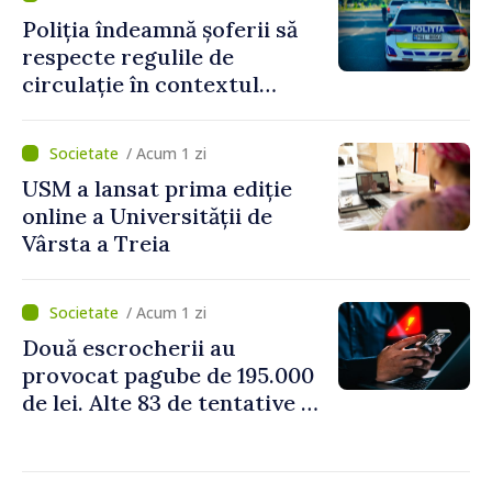
Poliția îndeamnă șoferii să
respecte regulile de
circulație în contextul
intensificării traficului din
perioada concediilor
/ Acum 1 zi
USM a lansat prima ediție
online a Universității de
Vârsta a Treia
/ Acum 1 zi
Două escrocherii au
provocat pagube de 195.000
de lei. Alte 83 de tentative au
fost dejucate