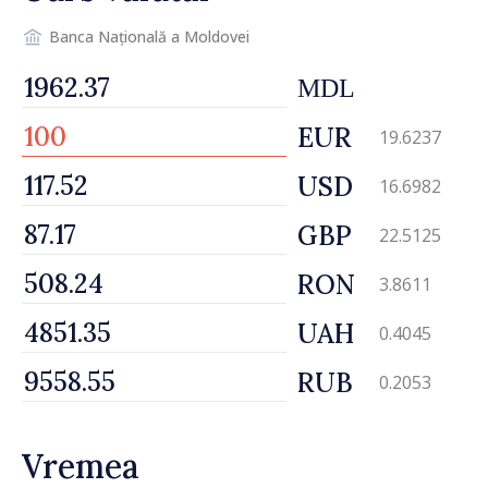
șansă localităților să se
dezvolte”
Banca Națională a Moldovei
MDL
EUR
19.6237
USD
16.6982
GBP
22.5125
RON
3.8611
UAH
0.4045
RUB
0.2053
Vremea