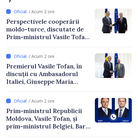
/ Acum 2 ore
Perspectivele cooperării
moldo-turce, discutate de
Prim-ministrul Vasile Tofan
și Ambasadorul Turciei,
Uygar Mustafa Sertel
/ Acum 2 ore
Premierul Vasile Tofan, în
discuții cu Ambasadorul
Italiei, Giuseppe Maria
Perricone
/ Acum 2 ore
Prim-ministrul Republicii
Moldova, Vasile Tofan, și
prim-ministrul Belgiei, Bart
De Wever, au discutat