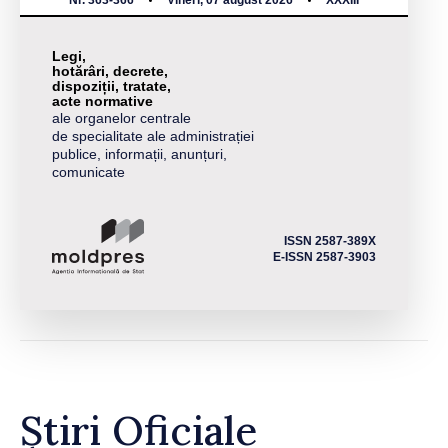
Nr. 363-366
Vineri, 07 august 2026
XXXIII
Legi,
hotărâri, decrete,
dispoziții, tratate,
acte normative
ale organelor centrale
de specialitate ale administrației
publice, informații, anunțuri,
comunicate
ISSN 2587-389X
E-ISSN 2587-3903
Știri Oficiale