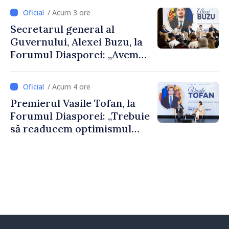
despre parcursul european
/ Acum 3 ore
al Republicii Moldova.
Secretarul general al
Guvernului, Alexei Buzu, la
Forumul Diasporei: „Avem
nevoie de fiecare dintre
dumneavoastră pentru a
/ Acum 4 ore
construi comunități mai
Premierul Vasile Tofan, la
puternice”
Forumul Diasporei: „Trebuie
să readucem optimismul
oamenilor și încrederea că
Republica Moldova merge în
direcția corectă”