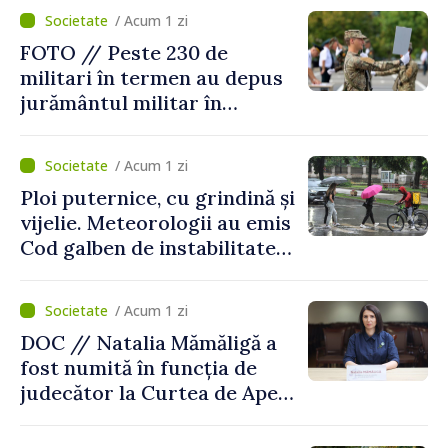
/ Acum 1 zi
FOTO // Peste 230 de
militari în termen au depus
jurământul militar în
garnizoana Chișinău
/ Acum 1 zi
Ploi puternice, cu grindină și
vijelie. Meteorologii au emis
Cod galben de instabilitate
atmosferică
/ Acum 1 zi
DOC // Natalia Mămăligă a
fost numită în funcția de
judecător la Curtea de Apel
Centru