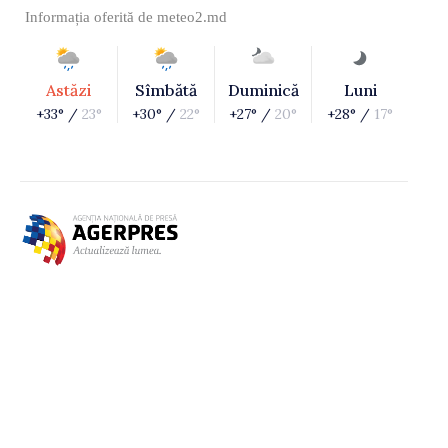
Informația oferită de
meteo2.md
Astăzi
Sîmbătă
Duminică
Luni
+33° /
23°
+30° /
22°
+27° /
20°
+28° /
17°