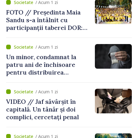
/ Acum 1 zi
FOTO // Președinta Maia
Sandu s-a întâlnit cu
participanții taberei DOR:
„Legătura lor cu țara
noastră rămâne puternică”
/ Acum 1 zi
Un minor, condamnat la
patru ani de închisoare
pentru distribuirea
drogurilor în raionul Edineț
/ Acum 1 zi
VIDEO // Jaf săvârșit în
capitală. Un tânăr și doi
complici, cercetați penal
/ Acum 1 zi