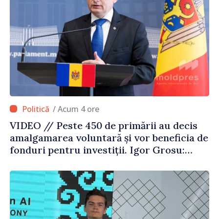
/ Acum 4 ore
VIDEO // Peste 450 de primării au decis
amalgamarea voluntară și vor beneficia de
fonduri pentru investiții. Igor Grosu:
„Este important să depășim blocajele și să
dăm o șansă localităților să se dezvolte”