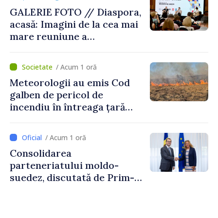
GALERIE FOTO // Diaspora,
acasă: Imagini de la cea mai
mare reuniune a
moldovenilor de peste
hotare
/ Acum 1 oră
Meteorologii au emis Cod
galben de pericol de
incendiu în întreaga țară
până pe 14 august
/ Acum 1 oră
Consolidarea
parteneriatului moldo-
suedez, discutată de Prim-
ministrul Vasile Tofan și
Ambasadoarea Suediei,
Petra Lärke