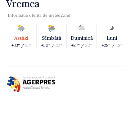
Vremea
Informația oferită de
meteo2.md
Astăzi
Sîmbătă
Duminică
Luni
+33° /
23°
+30° /
22°
+27° /
20°
+28° /
18°