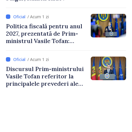
/ Acum 1 zi
Politica fiscală pentru anul
2027, prezentată de Prim-
ministrul Vasile Tofan:
Reducerea poverii pe muncă,
stimularea investițiilor și o
/ Acum 1 zi
taxare mai echitabilă
Discursul Prim-ministrului
Vasile Tofan referitor la
principalele prevederi ale
politicii fiscale pentru anul
2027