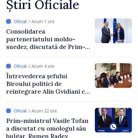
Știri Oficiale
/ Acum 1 oră
Consolidarea
parteneriatului moldo-
suedez, discutată de Prim-
ministrul Vasile Tofan și
Ambasadoarea Suediei,
/ Acum 4 ore
Petra Lärke
Întrevederea șefului
Biroului politici de
reintegrare Alin Gvidiani cu
reprezentanții Misiunii
Comitetului Internațional al
/ Acum 22 ore
Crucii Roșii în Moldova
Prim-ministrul Vasile Tofan
a discutat cu omologul său
bulgar, Rumen Radev