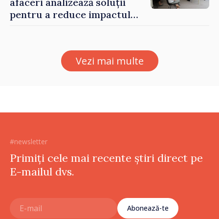
afaceri analizează soluții
pentru a reduce impactul
provocărilor energetice
asupra economiei
Vezi mai multe
#newsletter
Primiți cele mai recente știri direct pe
E-mailul dvs.
Abonează-te