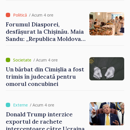
reprezentanții Misiunii
Comitetului Internațional al
Crucii Roșii în Moldova
/ Acum 4 ore
Forumul Diasporei,
desfășurat la Chișinău. Maia
Sandu: „Republica Moldova
avansează cu viteză spre UE,
iar diaspora poate juca un
rol important în promovarea
/ Acum 4 ore
și susținerea acestui
Un bărbat din Cimișlia a fost
parcurs”
trimis în judecată pentru
omorul concubinei
/ Acum 4 ore
Donald Trump interzice
exportul de rachete
interceptoare către Ucraina