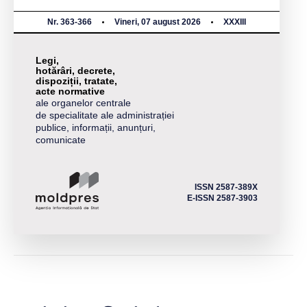
Nr. 363-366
Vineri, 07 august 2026
XXXIII
Legi,
hotărâri, decrete,
dispoziții, tratate,
acte normative
ale organelor centrale
de specialitate ale administrației
publice, informații, anunțuri,
comunicate
ISSN 2587-389X
E-ISSN 2587-3903