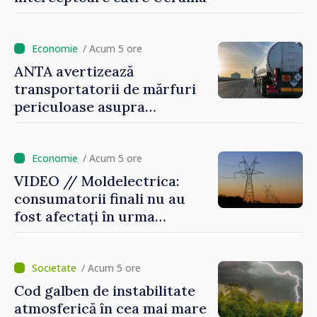
/ Acum 5 ore
ANTA avertizează
transportatorii de mărfuri
periculoase asupra
riscurilor sporite pe timp de
caniculă
/ Acum 5 ore
VIDEO // Moldelectrica:
consumatorii finali nu au
fost afectați în urma
avarierii Liniei Bălți–
Dnestrovsk. Lucrările de
reparație vor fi efectuate în
/ Acum 5 ore
regim prioritar
Cod galben de instabilitate
atmosferică în cea mai mare