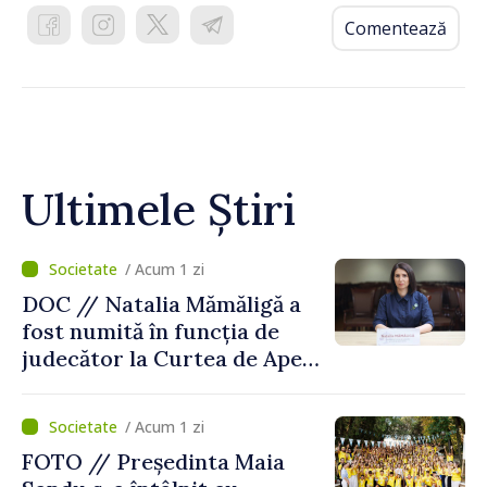
Comentează
Ultimele Știri
/ Acum 1 zi
DOC // Natalia Mămăligă a
fost numită în funcția de
judecător la Curtea de Apel
Centru
/ Acum 1 zi
FOTO // Președinta Maia