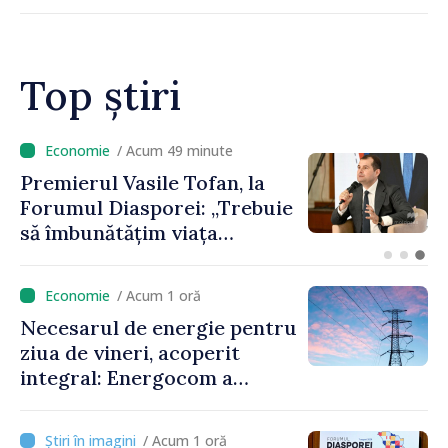
Top știri
/ Acum 32 minute
Un specialist din diaspora își
propune să revină în
Republica Moldova pentru a
contribui la dezvoltarea
registrului naval național
/ Acum 1 oră
Necesarul de energie pentru
ziua de vineri, acoperit
integral: Energocom a
rezervat volumele
/ Acum 1 oră