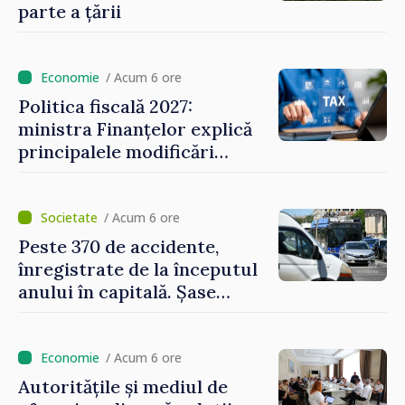
parte a țării
/ Acum 6 ore
Politica fiscală 2027:
ministra Finanțelor explică
principalele modificări
privind impozitul pe
bunurile imobiliare, taxele
locale și rutiere
/ Acum 6 ore
Peste 370 de accidente,
înregistrate de la începutul
anului în capitală. Șase
persoane și-au pierdut viața
/ Acum 6 ore
Autoritățile și mediul de