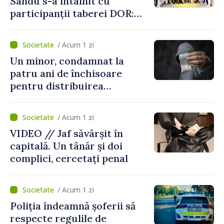
Sandu s-a întâlnit cu
participanții taberei DOR:
„Legătura lor cu țara
noastră rămâne puternică”
/ Acum 1 zi
Un minor, condamnat la
patru ani de închisoare
pentru distribuirea
drogurilor în raionul Edineț
/ Acum 1 zi
VIDEO // Jaf săvârșit în
capitală. Un tânăr și doi
complici, cercetați penal
/ Acum 1 zi
Poliția îndeamnă șoferii să
respecte regulile de