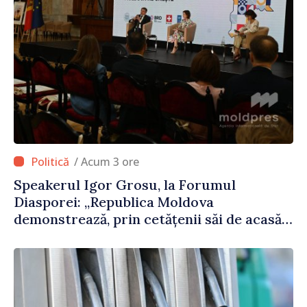
/ Acum 3 ore
Speakerul Igor Grosu, la Forumul
Diasporei: „Republica Moldova
demonstrează, prin cetățenii săi de acasă
și de peste hotare, că merită să devină
parte a marii familii europene”