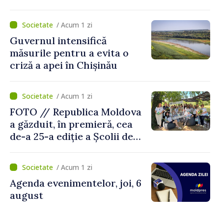
dezvoltarea gândirii critice
și folosirea cunoștințelor în
/ Acum 1 zi
situații reale
Guvernul intensifică
măsurile pentru a evita o
criză a apei în Chișinău
/ Acum 1 zi
FOTO // Republica Moldova
a găzduit, în premieră, cea
de-a 25-a ediție a Școlii de
vară EPSA
/ Acum 1 zi
Agenda evenimentelor, joi, 6
august