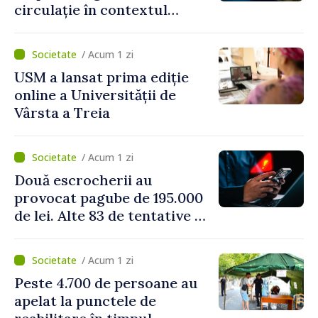
circulație în contextul
intensificării traficului din
perioada concediilor
/ Acum 1 zi
USM a lansat prima ediție
online a Universității de
Vârsta a Treia
/ Acum 1 zi
Două escrocherii au
provocat pagube de 195.000
de lei. Alte 83 de tentative au
fost dejucate
/ Acum 1 zi
Peste 4.700 de persoane au
apelat la punctele de