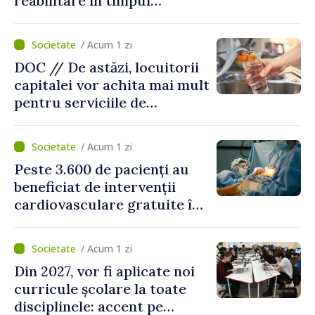
reabilitare în timpul
caniculei
/ Acum 1 zi
DOC // De astăzi, locuitorii
capitalei vor achita mai mult
pentru serviciile de
alimentare cu apă și
canalizare
/ Acum 1 zi
Peste 3.600 de pacienți au
beneficiat de intervenții
cardiovasculare gratuite în
prima jumătate a anului
/ Acum 1 zi
Din 2027, vor fi aplicate noi
curricule școlare la toate
disciplinele: accent pe