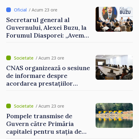
despre parcursul european
al Republicii Moldova.
/ Acum 23 ore
Secretarul general al
Guvernului, Alexei Buzu, la
Forumul Diasporei: „Avem
nevoie de fiecare dintre
dumneavoastră pentru a
construi comunități mai
/ Acum 23 ore
puternice”
CNAS organizează o sesiune
de informare despre
acordarea prestațiilor
sociale și serviciile
electronice. Cetățenii,
invitați să se înscrie la
/ Acum 23 ore
eveniment
Pompele transmise de
Guvern către Primăria
capitalei pentru stația de