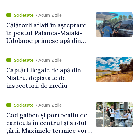
implementare a Strategiei
Naționale de Apărare pentru
/ Acum 2 zile
perioada 2024–2034,
Călătorii aflați în așteptare
publicat în Monitorul Oficial
în postul Palanca-Maiaki-
Udobnoe primesc apă din
partea funcționarilor vamali
și a polițiștilor de frontieră
/ Acum 2 zile
Captări ilegale de apă din
Nistru, depistate de
inspectorii de mediu
/ Acum 2 zile
Cod galben și portocaliu de
caniculă în centrul și sudul
țării. Maximele termice vor
ajunge până la 37°C