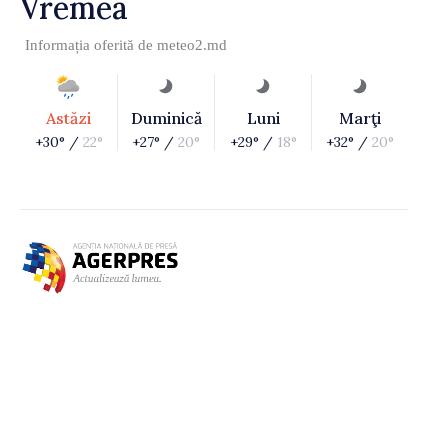
Vremea
Informația oferită de
meteo2.md
Astăzi
Duminică
Luni
Marţi
+30° /
22°
+27° /
20°
+29° /
18°
+32° /
20°