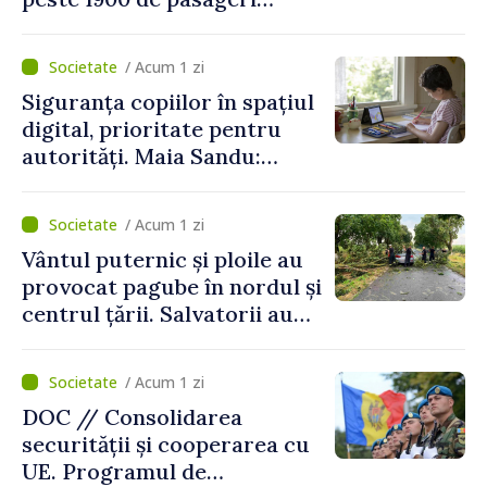
deserviți pe oră în perioada
de vârf a concediilor
/ Acum 1 zi
Siguranța copiilor în spațiul
digital, prioritate pentru
autorități. Maia Sandu:
„Trebuie să creăm
mecanisme care să-i
/ Acum 1 zi
protejeze”
Vântul puternic și ploile au
provocat pagube în nordul și
centrul țării. Salvatorii au
intervenit în zece cazuri
/ Acum 1 zi
DOC // Consolidarea
securității și cooperarea cu
UE. Programul de