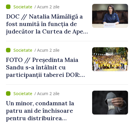
/ Acum 2 zile
DOC // Natalia Mămăligă a
fost numită în funcția de
judecător la Curtea de Apel
Centru
/ Acum 2 zile
FOTO // Președinta Maia
Sandu s-a întâlnit cu
participanții taberei DOR:
„Legătura lor cu țara
noastră rămâne puternică”
/ Acum 2 zile
Un minor, condamnat la
patru ani de închisoare
pentru distribuirea
drogurilor în raionul Edineț