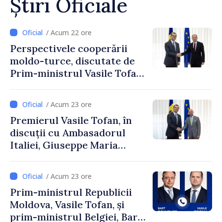
Știri Oficiale
/ Acum 22 ore
Perspectivele cooperării
moldo-turce, discutate de
Prim-ministrul Vasile Tofan
și Ambasadorul Turciei,
Uygar Mustafa Sertel
/ Acum 23 ore
Premierul Vasile Tofan, în
discuții cu Ambasadorul
Italiei, Giuseppe Maria
Perricone
/ Acum 23 ore
Prim-ministrul Republicii
Moldova, Vasile Tofan, și
prim-ministrul Belgiei, Bart