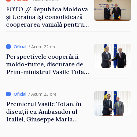
FOTO // Republica Moldova
și Ucraina își consolidează
cooperarea vamală pentru
securizarea frontierei și
integrarea europeană.
Reuniune la Moghiliov-
/ Acum 22 ore
Podolsk
Perspectivele cooperării
moldo-turce, discutate de
Prim-ministrul Vasile Tofan
și Ambasadorul Turciei,
Uygar Mustafa Sertel
/ Acum 23 ore
Premierul Vasile Tofan, în
discuții cu Ambasadorul
Italiei, Giuseppe Maria
Perricone