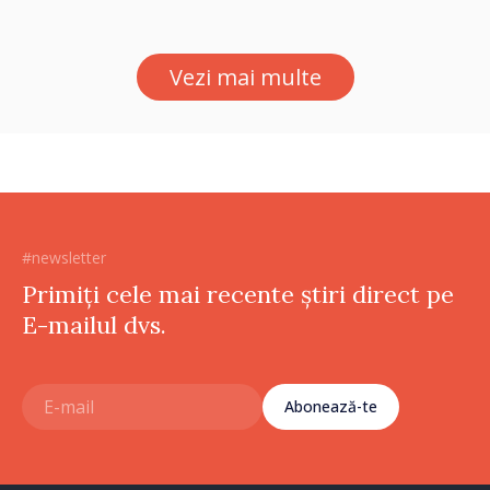
captarea a apei de la Vadul
lui Vodă au fost instalate și
puse în funcțiune
Vezi mai multe
#newsletter
Primiți cele mai recente știri direct pe
E-mailul dvs.
Abonează-te