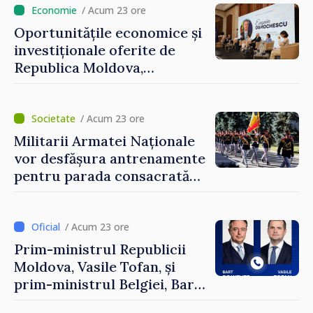
/ Acum 23 ore
Oportunitățile economice și
investiționale oferite de
Republica Moldova,
prezentate de vicepremierul
Eugeniu Osmochescu, la
Forumul Diasporei
/ Acum 23 ore
Militarii Armatei Naționale
vor desfășura antrenamente
pentru parada consacrată
Zilei Independenței
/ Acum 23 ore
Prim-ministrul Republicii
Moldova, Vasile Tofan, și
prim-ministrul Belgiei, Bart
De Wever, au discutat