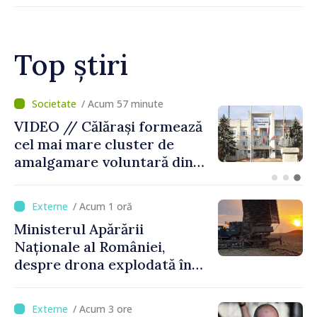
Top știri
inute
/ Acum 13 minute
 formează
BTA: Tendința de scă
er de
nivelului Dunării se 
ară din
iar situația hidrolog
 Consiliul
rămâne dificilă
t decizia
/ Acum 1 oră
Ministerul Apărării
Naționale al României,
despre drona explodată în
Bulgaria: „Radarele noastre
nu au detectat niciun
/ Acum 3 ore