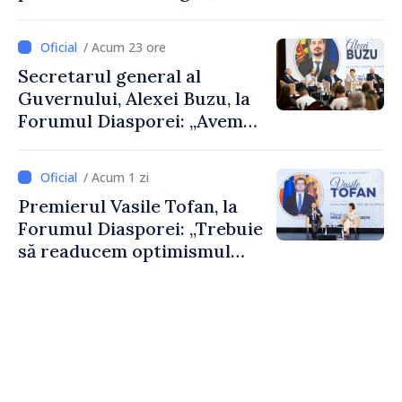
De Wever, au discutat
despre parcursul european
/ Acum 23 ore
al Republicii Moldova.
Secretarul general al
Guvernului, Alexei Buzu, la
Forumul Diasporei: „Avem
nevoie de fiecare dintre
dumneavoastră pentru a
/ Acum 1 zi
construi comunități mai
Premierul Vasile Tofan, la
puternice”
Forumul Diasporei: „Trebuie
să readucem optimismul
oamenilor și încrederea că
Republica Moldova merge în
direcția corectă”