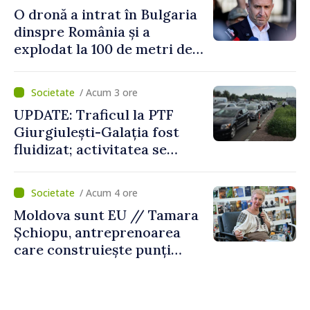
vehicul aerian”
O dronă a intrat în Bulgaria
dinspre România și a
explodat la 100 de metri de
graniță
/ Acum 3 ore
UPDATE: Traficul la PTF
Giurgiulești-Galația fost
fluidizat; activitatea se
desfășoară în condiții
normale
/ Acum 4 ore
Moldova sunt EU // Tamara
Șchiopu, antreprenoarea
care construiește punți
între Marea Britanie și
Republica Moldova