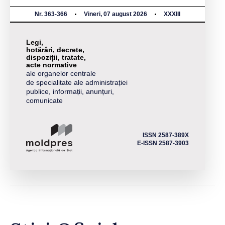
Nr. 363-366
Vineri, 07 august 2026
XXXIII
Legi,
hotărâri, decrete,
dispoziții, tratate,
acte normative
ale organelor centrale
de specialitate ale administrației
publice, informații, anunțuri,
comunicate
ISSN 2587-389X
E-ISSN 2587-3903