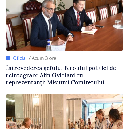
/ Acum 3 ore
Întrevederea șefului Biroului politici de
reintegrare Alin Gvidiani cu
reprezentanții Misiunii Comitetului
Internațional al Crucii Roșii în Moldova