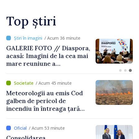
Top știri
/ Acum 8 minute
Premierul Vasile Tofan, la
Forumul Diasporei: „Trebuie
să îmbunătățim viața
oamenilor și să repornim
motoarele economiei”
/ Acum 45 minute
Meteorologii au emis Cod
galben de pericol de
incendiu în întreaga țară
până pe 14 august
/ Acum 53 minute
Consolidarea