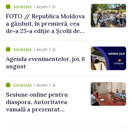
/ Acum 1 zi
FOTO // Republica Moldova
a găzduit, în premieră, cea
de-a 25-a ediție a Școlii de
vară EPSA
/ Acum 1 zi
Agenda evenimentelor, joi, 6
august
/ Acum 1 zi
Sesiune online pentru
diaspora. Autoritatea
vamală a prezentat
facilitățile oferite la
revenirea în țară