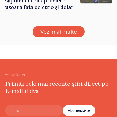
săptămâna cu apreciere
ușoară față de euro și dolar
Vezi mai multe
#newsletter
Primiți cele mai recente știri direct pe
E-mailul dvs.
Abonează-te