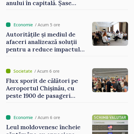
anului în capitală. Șase
persoane și-au pierdut viața
/ Acum 5 ore
Autoritățile și mediul de
afaceri analizează soluții
pentru a reduce impactul
provocărilor energetice
asupra economiei
/ Acum 6 ore
Flux sporit de călători pe
Aeroportul Chișinău, cu
peste 1900 de pasageri
deserviți pe oră în perioada
de vârf a concediilor
/ Acum 6 ore
Leul moldovenesc încheie