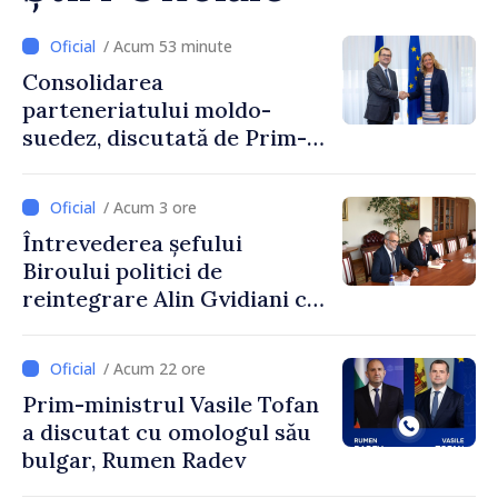
/ Acum 53 minute
Consolidarea
parteneriatului moldo-
suedez, discutată de Prim-
ministrul Vasile Tofan și
Ambasadoarea Suediei,
/ Acum 3 ore
Petra Lärke
Întrevederea șefului
Biroului politici de
reintegrare Alin Gvidiani cu
reprezentanții Misiunii
Comitetului Internațional al
/ Acum 22 ore
Crucii Roșii în Moldova
Prim-ministrul Vasile Tofan
a discutat cu omologul său
bulgar, Rumen Radev