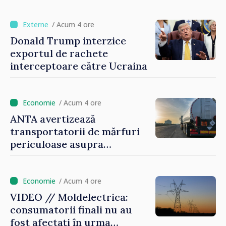
/ Acum 4 ore
Donald Trump interzice
exportul de rachete
interceptoare către Ucraina
/ Acum 4 ore
ANTA avertizează
transportatorii de mărfuri
periculoase asupra
riscurilor sporite pe timp de
caniculă
/ Acum 4 ore
VIDEO // Moldelectrica:
consumatorii finali nu au
fost afectați în urma