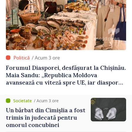
/ Acum 3 ore
Forumul Diasporei, desfășurat la Chișinău.
Maia Sandu: „Republica Moldova
avansează cu viteză spre UE, iar diaspora
poate juca un rol important în
promovarea și susținerea acestui
/ Acum 3 ore
parcurs”
Un bărbat din Cimișlia a fost
trimis în judecată pentru
omorul concubinei