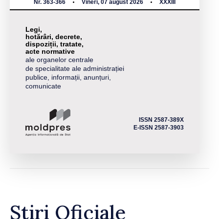
Nr. 363-366
Vineri, 07 august 2026
XXXIII
Legi,
hotărâri, decrete,
dispoziții, tratate,
acte normative
ale organelor centrale
de specialitate ale administrației
publice, informații, anunțuri,
comunicate
ISSN 2587-389X
E-ISSN 2587-3903
Știri Oficiale