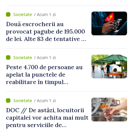
/ Acum 1 zi
Două escrocherii au
provocat pagube de 195.000
de lei. Alte 83 de tentative au
fost dejucate
/ Acum 1 zi
Peste 4.700 de persoane au
apelat la punctele de
reabilitare în timpul
caniculei
/ Acum 1 zi
DOC // De astăzi, locuitorii
capitalei vor achita mai mult
pentru serviciile de
alimentare cu apă și