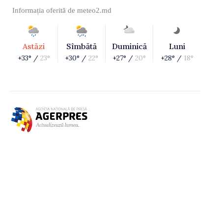
Informația oferită de
meteo2.md
Astăzi
Sîmbătă
Duminică
Luni
+33° /
23°
+30° /
22°
+27° /
20°
+28° /
18°