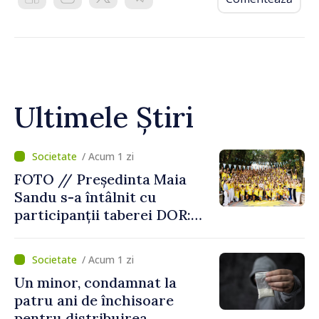
Ultimele Știri
/ Acum 1 zi
FOTO // Președinta Maia
Sandu s-a întâlnit cu
participanții taberei DOR:
„Legătura lor cu țara
noastră rămâne puternică”
/ Acum 1 zi
Un minor, condamnat la
patru ani de închisoare
pentru distribuirea