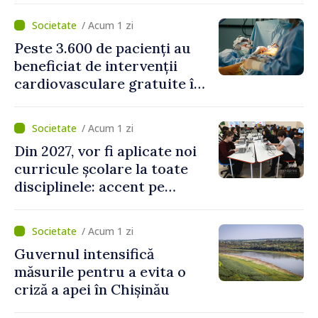
canalizare
/ Acum 1 zi
Peste 3.600 de pacienți au
beneficiat de intervenții
cardiovasculare gratuite în
prima jumătate a anului
/ Acum 1 zi
Din 2027, vor fi aplicate noi
curricule școlare la toate
disciplinele: accent pe
dezvoltarea gândirii critice
și folosirea cunoștințelor în
/ Acum 1 zi
situații reale
Guvernul intensifică
măsurile pentru a evita o
criză a apei în Chișinău