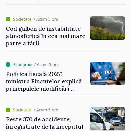
avarierii Liniei Bălți–
Dnestrovsk. Lucrările de
reparație vor fi efectuate în
/ Acum 5 ore
regim prioritar
Cod galben de instabilitate
atmosferică în cea mai mare
parte a țării
/ Acum 5 ore
Politica fiscală 2027:
ministra Finanțelor explică
principalele modificări
privind impozitul pe
bunurile imobiliare, taxele
locale și rutiere
/ Acum 5 ore
Peste 370 de accidente,
înregistrate de la începutul