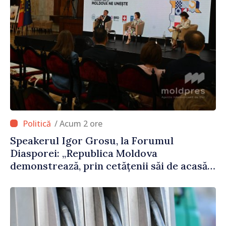
/ Acum 2 ore
Speakerul Igor Grosu, la Forumul
Diasporei: „Republica Moldova
demonstrează, prin cetățenii săi de acasă
și de peste hotare, că merită să devină
parte a marii familii europene”