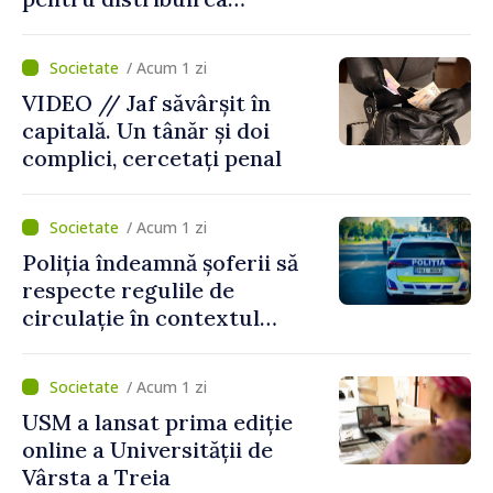
drogurilor în raionul Edineț
/ Acum 1 zi
VIDEO // Jaf săvârșit în
capitală. Un tânăr și doi
complici, cercetați penal
/ Acum 1 zi
Poliția îndeamnă șoferii să
respecte regulile de
circulație în contextul
intensificării traficului din
perioada concediilor
/ Acum 1 zi
USM a lansat prima ediție
online a Universității de
Vârsta a Treia