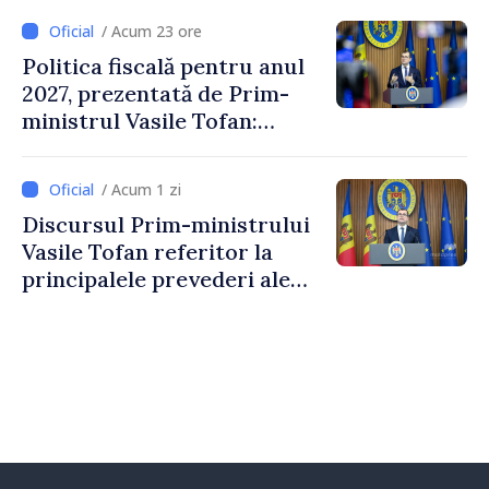
/ Acum 23 ore
Politica fiscală pentru anul
2027, prezentată de Prim-
ministrul Vasile Tofan:
Reducerea poverii pe muncă,
stimularea investițiilor și o
/ Acum 1 zi
taxare mai echitabilă
Discursul Prim-ministrului
Vasile Tofan referitor la
principalele prevederi ale
politicii fiscale pentru anul
2027