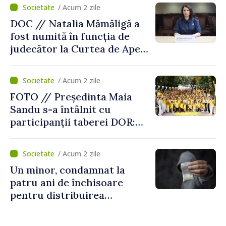
/ Acum 2 zile
DOC // Natalia Mămăligă a
fost numită în funcția de
judecător la Curtea de Apel
Centru
/ Acum 2 zile
FOTO // Președinta Maia
Sandu s-a întâlnit cu
participanții taberei DOR:
„Legătura lor cu țara
noastră rămâne puternică”
/ Acum 2 zile
Un minor, condamnat la
patru ani de închisoare
pentru distribuirea
drogurilor în raionul Edineț