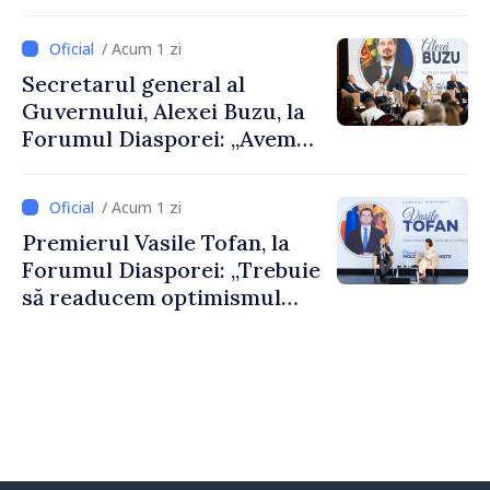
De Wever, au discutat
despre parcursul european
/ Acum 1 zi
al Republicii Moldova.
Secretarul general al
Guvernului, Alexei Buzu, la
Forumul Diasporei: „Avem
nevoie de fiecare dintre
dumneavoastră pentru a
/ Acum 1 zi
construi comunități mai
Premierul Vasile Tofan, la
puternice”
Forumul Diasporei: „Trebuie
să readucem optimismul
oamenilor și încrederea că
Republica Moldova merge în
direcția corectă”