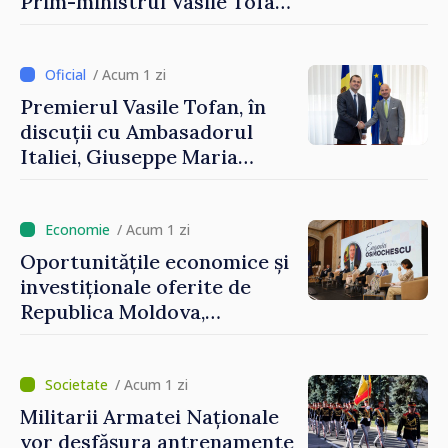
Prim-ministrul Vasile Tofan
și Ambasadorul Turciei,
Uygar Mustafa Sertel
/ Acum 1 zi
Premierul Vasile Tofan, în
discuții cu Ambasadorul
Italiei, Giuseppe Maria
Perricone
/ Acum 1 zi
Oportunitățile economice și
investiționale oferite de
Republica Moldova,
prezentate de vicepremierul
Eugeniu Osmochescu, la
Forumul Diasporei
/ Acum 1 zi
Militarii Armatei Naționale
vor desfășura antrenamente