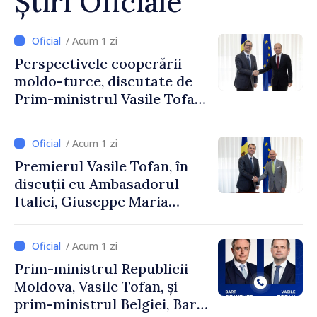
Știri Oficiale
/ Acum 1 zi
Perspectivele cooperării
moldo-turce, discutate de
Prim-ministrul Vasile Tofan
și Ambasadorul Turciei,
Uygar Mustafa Sertel
/ Acum 1 zi
Premierul Vasile Tofan, în
discuții cu Ambasadorul
Italiei, Giuseppe Maria
Perricone
/ Acum 1 zi
Prim-ministrul Republicii
Moldova, Vasile Tofan, și
prim-ministrul Belgiei, Bart