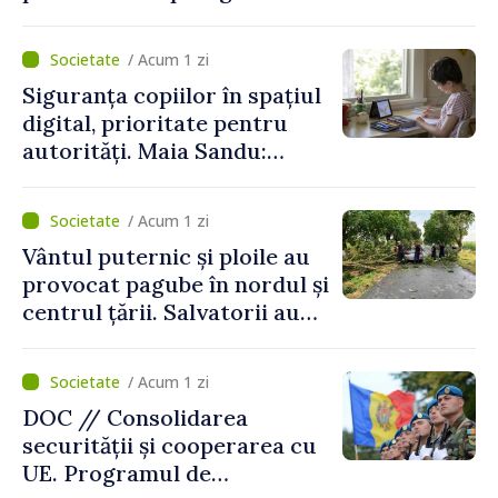
deserviți pe oră în perioada
de vârf a concediilor
/ Acum 1 zi
Siguranța copiilor în spațiul
digital, prioritate pentru
autorități. Maia Sandu:
„Trebuie să creăm
mecanisme care să-i
/ Acum 1 zi
protejeze”
Vântul puternic și ploile au
provocat pagube în nordul și
centrul țării. Salvatorii au
intervenit în zece cazuri
/ Acum 1 zi
DOC // Consolidarea
securității și cooperarea cu
UE. Programul de