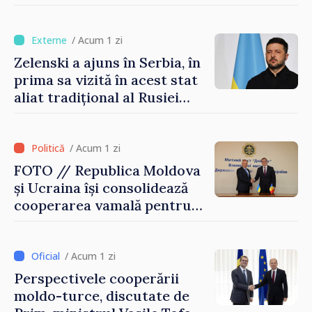
turism, investiții și
exporturi
/ Acum 1 zi
Zelenski a ajuns în Serbia, în
prima sa vizită în acest stat
aliat tradițional al Rusiei
după 2022
/ Acum 1 zi
FOTO // Republica Moldova
și Ucraina își consolidează
cooperarea vamală pentru
securizarea frontierei și
integrarea europeană.
Reuniune la Moghiliov-
/ Acum 1 zi
Podolsk
Perspectivele cooperării
moldo-turce, discutate de