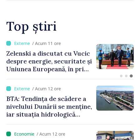
Top știri
/ Acum 6 ore
Bulgaria: Ambasadoarea
Ucrainei, convocată la
Ministerul de Externe în
legătură cu drona prăbușită
/ Acum 12 ore
BTA: Tendința de scădere a
nivelului Dunării se menține,
iar situația hidrologică
rămâne dificilă
/ Acum 12 ore