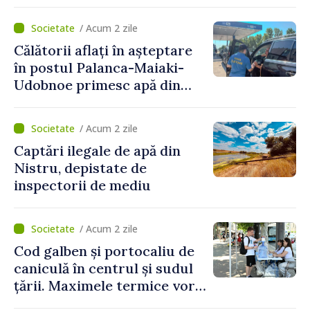
implementare a Strategiei
Naționale de Apărare pentru
/ Acum 2 zile
perioada 2024–2034,
Călătorii aflați în așteptare
publicat în Monitorul Oficial
în postul Palanca-Maiaki-
Udobnoe primesc apă din
partea funcționarilor vamali
și a polițiștilor de frontieră
/ Acum 2 zile
Captări ilegale de apă din
Nistru, depistate de
inspectorii de mediu
/ Acum 2 zile
Cod galben și portocaliu de
caniculă în centrul și sudul
țării. Maximele termice vor
ajunge până la 37°C