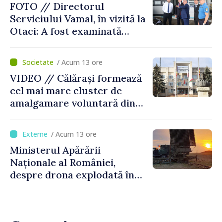
FOTO // Directorul
Serviciului Vamal, în vizită la
Otaci: A fost examinată
posibilitatea dotării Zonei de
control vamal cu un scanner
/ Acum 13 ore
performant
VIDEO // Călărași formează
cel mai mare cluster de
amalgamare voluntară din
Republica Moldova. Consiliul
orășenesc a aprobat decizia
/ Acum 13 ore
finală
Ministerul Apărării
Naționale al României,
despre drona explodată în
Bulgaria: „Radarele noastre
nu au detectat niciun
vehicul aerian”