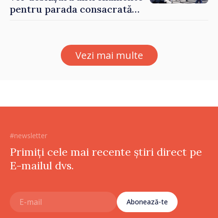
pentru parada consacrată
Zilei Independenței
Vezi mai multe
#newsletter
Primiți cele mai recente știri direct pe
E-mailul dvs.
Abonează-te