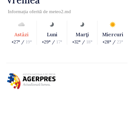
Informația oferită de
meteo2.md
Astăzi
Luni
Marţi
Miercuri
+27° /
19°
+29° /
17°
+32° /
18°
+28° /
23°