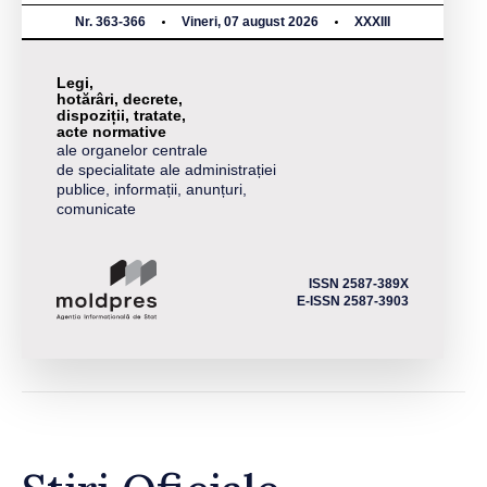
Nr. 363-366
Vineri, 07 august 2026
XXXIII
Legi,
hotărâri, decrete,
dispoziții, tratate,
acte normative
ale organelor centrale
de specialitate ale administrației
publice, informații, anunțuri,
comunicate
ISSN 2587-389X
E-ISSN 2587-3903