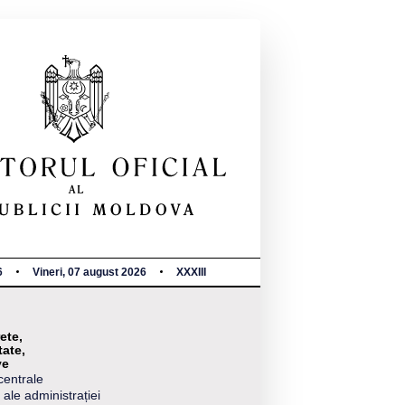
6
Vineri, 07 august 2026
XXXIII
ete,
tate,
ve
centrale
 ale administrației