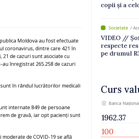
copii și a ce
temporară d
/ A
VIDEO // Șof
epublica Moldova au fost efectuate
respecte rest
oul coronavirus, dintre care 421 în
pe drumul R3
 21 de cazuri sunt asociate cu
lucrări de re
ă s-au înregistrat 265.258 de cazuri
 sunt în rândul lucrătorilor medicali
Curs val
Banca Naționa
i sunt internate 849 de persoane
trem de gravă, iar opt pacienți sunt
 și moderate de COVID-19 se află