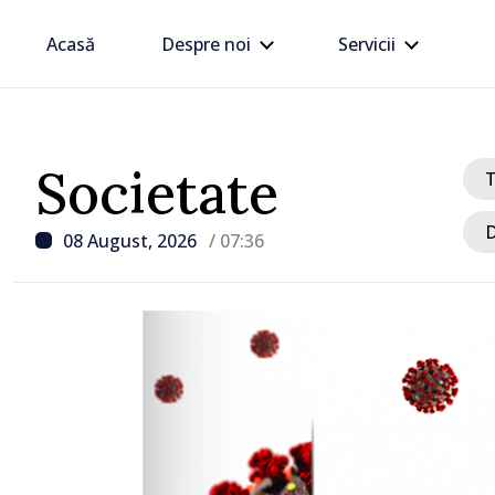
Acasă
Despre noi
Servicii
Societate
D
08 August, 2026
/ 07:36
/ Acum 10 ore
Zelenski a ajuns în Serbi
sa vizită în acest stat ali
tradițional al Rusiei du