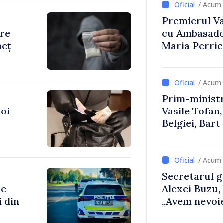
/ Acum 
Premierul Vas
are
cu Ambasador
neț
Maria Perri
/ Acum 
Prim-ministr
doi
Vasile Tofan,
Belgiei, Bar
despre parcu
Republicii M
/ Acum 
Secretarul g
de
Alexei Buzu,
i din
„Avem nevoie
dumneavoast