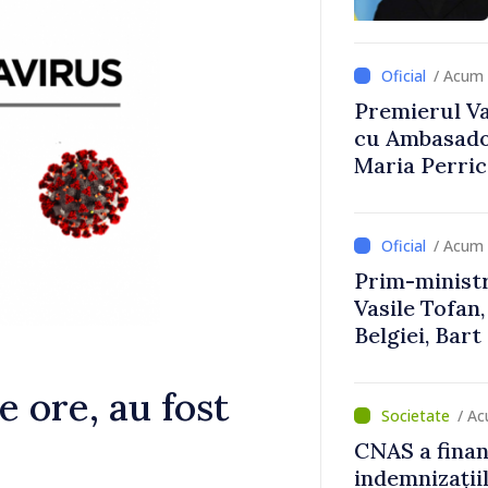
Uygar Musta
/ Acum 
Premierul Vas
cu Ambasador
Maria Perri
/ Acum 
Prim-ministr
Vasile Tofan,
Belgiei, Bar
despre parcu
Republicii M
e ore, au fost
/ A
CNAS a finan
indemnizațiil