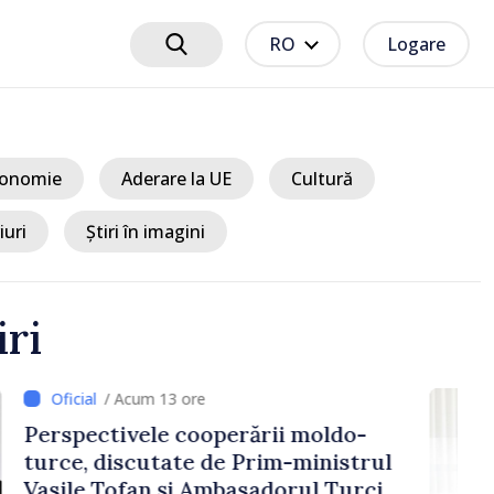
RO
Logare
onomie
Aderare la UE
Cultură
iuri
Știri în imagini
iri
13 ore
e cooperării moldo-
tate de Prim-ministrul
 și Ambasadorul Turciei,