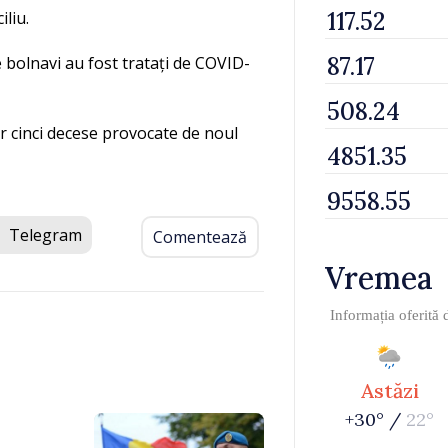
liu.
e bolnavi au fost tratați de COVID-
r cinci decese provocate de noul
Telegram
Comentează
Vremea
Informația oferită
Astăzi
+30° /
22°