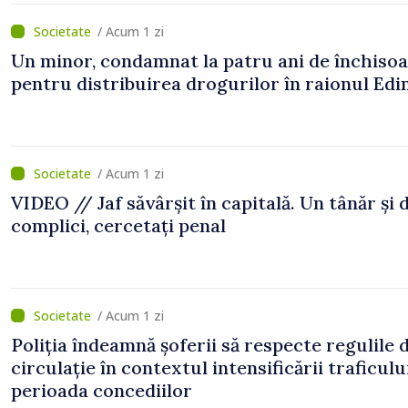
/ Acum 1 zi
Un minor, condamnat la patru ani de închiso
pentru distribuirea drogurilor în raionul Edi
/ Acum 1 zi
VIDEO // Jaf săvârșit în capitală. Un tânăr și 
complici, cercetați penal
/ Acum 1 zi
Poliția îndeamnă șoferii să respecte regulile 
circulație în contextul intensificării traficulu
perioada concediilor