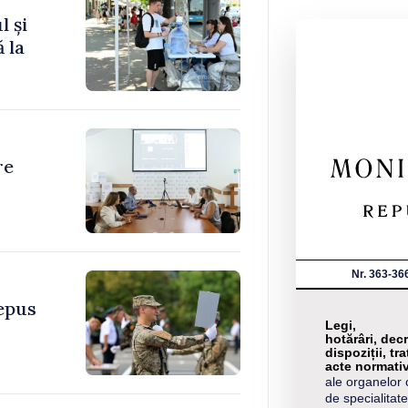
l și
 la
re
Nr. 363-36
depus
Legi,
hotărâri, decr
dispoziții, tra
acte normati
ale organelor 
de specialitate