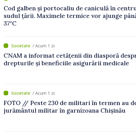
Cod galben și portocaliu de caniculă în centru
sudul țării. Maximele termice vor ajunge până
37°C
/ Acum 1 zi
CNAM a informat cetățenii din diasporă desp
drepturile și beneficiile asigurării medicale
/ Acum 1 zi
FOTO // Peste 230 de militari în termen au 
jurământul militar în garnizoana Chișinău