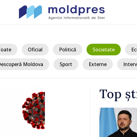
Toate
Oficial
Politică
Societate
Ec
escoperă Moldova
Sport
Externe
Interv
Top șt
/ Acum 
a, în prima
Perspectivel
at
turce, discu
pă 2022
Vasile Tofan