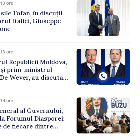
13 ore
ile Tofan, în discuții
ul Italiei, Giuseppe
cone
13 ore
ul Republicii Moldova,
 și prim-ministrul
t De Wever, au discutat
rsul european al
oldova.
14 ore
eneral al Guvernului,
 la Forumul Diasporei:
 de fiecare dintre
ră pentru a construi