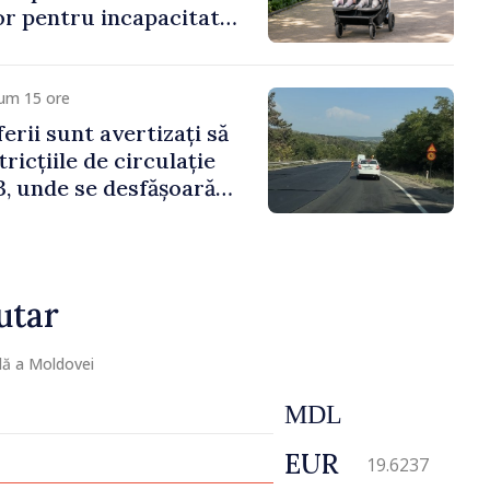
lor pentru incapacitate
e muncă
cum 15 ore
erii sunt avertizați să
ricțiile de circulație
, unde se desfășoară
parație
utar
lă a Moldovei
MDL
EUR
19.6237