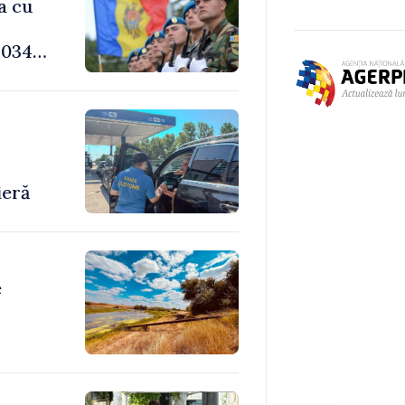
a cu
034,
-
ieră
e