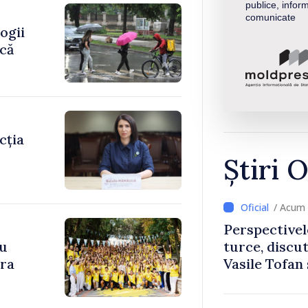
publice, inform
comunicate
ogii
ică
cția
Știri O
/ Acum 
Perspectivel
cu
turce, discu
ara
Vasile Tofan
Uygar Musta