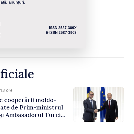
ații, anunțuri,
ISSN 2587-389X
E-ISSN 2587-3903
ficiale
13 ore
e cooperării moldo-
tate de Prim-ministrul
 și Ambasadorul Turciei,
fa Sertel