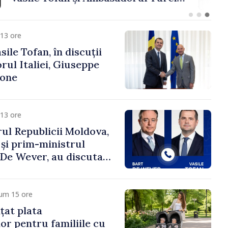
fa Sertel
13 ore
ile Tofan, în discuții
ul Italiei, Giuseppe
cone
13 ore
ul Republicii Moldova,
 și prim-ministrul
t De Wever, au discutat
rsul european al
oldova.
cum 15 ore
țat plata
or pentru familiile cu