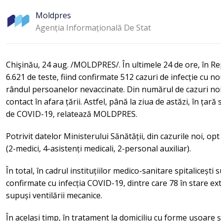
Moldpres
Agenția Informațională De Stat
Chişinău, 24 aug. /MOLDPRES/. În ultimele 24 de ore, în R
6.621 de teste, fiind confirmate 512 cazuri de infecție cu n
rândul persoanelor nevaccinate. Din numărul de cazuri noi,
contact în afara țării. Astfel, până la ziua de astăzi, în țar
de COVID-19, relatează MOLDPRES.
Potrivit datelor Ministerului Sănătății, din cazurile noi, opt
(2-medici, 4-asistenți medicali, 2-personal auxiliar).
În total, în cadrul instituțiilor medico-sanitare spitaliceșt
confirmate cu infecția COVID-19, dintre care 78 în stare ex
supuși ventilării mecanice.
În același timp, în tratament la domiciliu cu forme ușoare