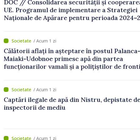
DOC // Consolidarea securității și cooperare
UE. Programul de implementare a Strategiei
Naționale de Apărare pentru perioada 2024–2
publicat în Monitorul Oficial
/ Acum 1 zi
Călătorii aflați în așteptare în postul Palanca
Maiaki-Udobnoe primesc apă din partea
funcționarilor vamali și a polițiștilor de front
/ Acum 1 zi
Captări ilegale de apă din Nistru, depistate d
inspectorii de mediu
/ Acum 1 zi