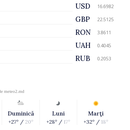
USD
16.6982
GBP
22.5125
RON
3.8611
UAH
0.4045
RUB
0.2053
 de
meteo2.md
Duminică
Luni
Marţi
+27° /
20°
+28° /
17°
+32° /
18°