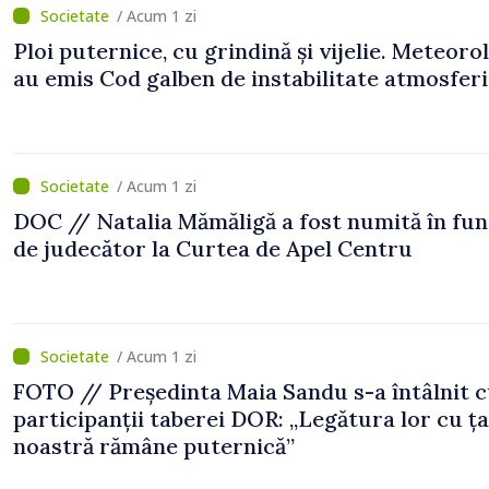
/ Acum 1 zi
Ploi puternice, cu grindină și vijelie. Meteorol
au emis Cod galben de instabilitate atmosfer
/ Acum 1 zi
DOC // Natalia Mămăligă a fost numită în fun
de judecător la Curtea de Apel Centru
/ Acum 1 zi
FOTO // Președinta Maia Sandu s-a întâlnit 
participanții taberei DOR: „Legătura lor cu ț
noastră rămâne puternică”