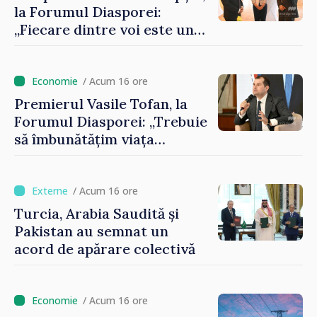
la Forumul Diasporei:
„Fiecare dintre voi este un
ambasador al țării noastre și
contribuie la promovarea
imaginii Republicii Moldova”
/ Acum 16 ore
Premierul Vasile Tofan, la
Forumul Diasporei: „Trebuie
să îmbunătățim viața
oamenilor și să repornim
motoarele economiei”
/ Acum 16 ore
Turcia, Arabia Saudită și
Pakistan au semnat un
acord de apărare colectivă
/ Acum 16 ore