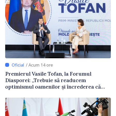
/ Acum 14 ore
Premierul Vasile Tofan, la Forumul
Diasporei: „Trebuie să readucem
optimismul oamenilor și încrederea că
Republica Moldova merge în direcția
corectă”