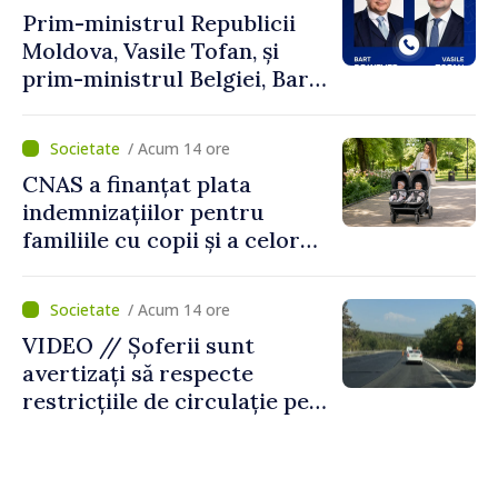
Prim-ministrul Republicii
Moldova, Vasile Tofan, și
prim-ministrul Belgiei, Bart
De Wever, au discutat
despre parcursul european
/ Acum 14 ore
al Republicii Moldova.
CNAS a finanțat plata
indemnizațiilor pentru
familiile cu copii și a celor
pentru incapacitate
temporară de muncă
/ Acum 14 ore
VIDEO // Șoferii sunt
avertizați să respecte
restricțiile de circulație pe
drumul R3, unde se
desfășoară lucrări de
reparație