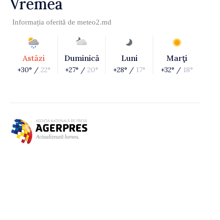
Vremea
Informația oferită de
meteo2.md
Astăzi
Duminică
Luni
Marţi
+30° /
22°
+27° /
20°
+28° /
17°
+32° /
18°