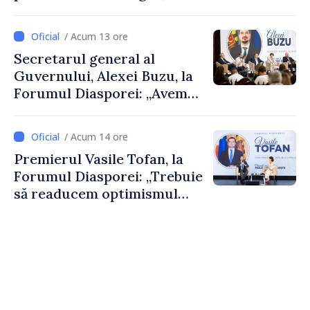
De Wever, au discutat
despre parcursul european
/ Acum 13 ore
al Republicii Moldova.
Secretarul general al
Guvernului, Alexei Buzu, la
Forumul Diasporei: „Avem
nevoie de fiecare dintre
dumneavoastră pentru a
/ Acum 14 ore
construi comunități mai
Premierul Vasile Tofan, la
puternice”
Forumul Diasporei: „Trebuie
să readucem optimismul
oamenilor și încrederea că
Republica Moldova merge în
direcția corectă”