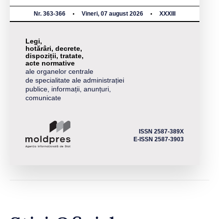
Nr. 363-366
Vineri, 07 august 2026
XXXIII
Legi,
hotărâri, decrete,
dispoziții, tratate,
acte normative
ale organelor centrale
de specialitate ale administrației
publice, informații, anunțuri,
comunicate
ISSN 2587-389X
E-ISSN 2587-3903