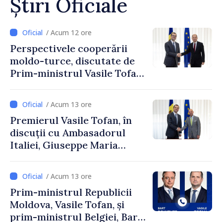
Știri Oficiale
/ Acum 12 ore
Perspectivele cooperării
moldo-turce, discutate de
Prim-ministrul Vasile Tofan
și Ambasadorul Turciei,
Uygar Mustafa Sertel
/ Acum 13 ore
Premierul Vasile Tofan, în
discuții cu Ambasadorul
Italiei, Giuseppe Maria
Perricone
/ Acum 13 ore
Prim-ministrul Republicii
Moldova, Vasile Tofan, și
prim-ministrul Belgiei, Bart