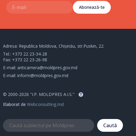
Abonează-te
Adresa: Republica Moldova, Chișinău, str.Puskin, 22
Tel.:
+373 22 23-34-28
Fax: +373 22 23-26-98
E-mail:
anticamera@moldpres.gov.md
E-mail:
inform@moldpres.gov.md
© 2000-2026 "I.P. MOLDPRES A.I.S."
?
Elaborat de
Webconsulting.md
Caută