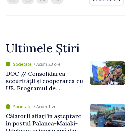
Ultimele Știri
/ Acum 23 ore
DOC // Consolidarea
securității și cooperarea cu
UE. Programul de
implementare a Strategiei
Naționale de Apărare pentru
/ Acum 1 zi
perioada 2024–2034,
Călătorii aflați în așteptare
publicat în Monitorul Oficial
în postul Palanca-Maiaki-
Udobnoe primesc apă din