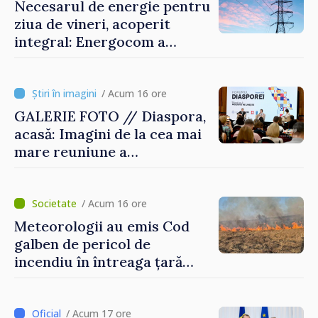
Necesarul de energie pentru
ziua de vineri, acoperit
integral: Energocom a
rezervat volumele
/ Acum 16 ore
GALERIE FOTO // Diaspora,
acasă: Imagini de la cea mai
mare reuniune a
moldovenilor de peste
hotare
/ Acum 16 ore
Meteorologii au emis Cod
galben de pericol de
incendiu în întreaga țară
până pe 14 august
/ Acum 17 ore