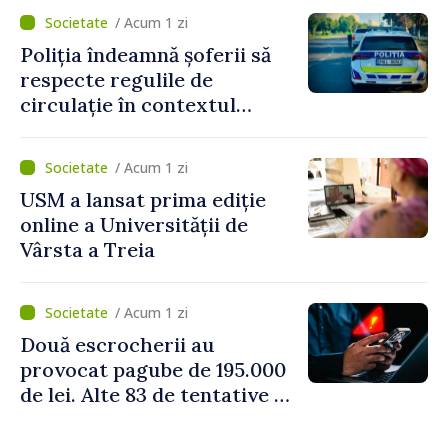
/ Acum 1 zi
Poliția îndeamnă șoferii să
respecte regulile de
circulație în contextul
intensificării traficului din
perioada concediilor
/ Acum 1 zi
USM a lansat prima ediție
online a Universității de
Vârsta a Treia
/ Acum 1 zi
Două escrocherii au
provocat pagube de 195.000
de lei. Alte 83 de tentative au
fost dejucate