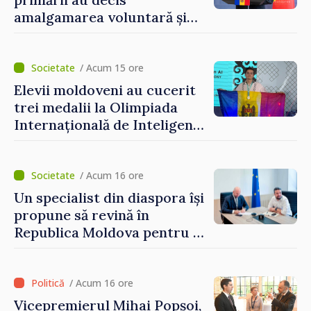
amalgamarea voluntară și
vor beneficia de fonduri
pentru investiții. Igor
Grosu: „Este important să
/ Acum 15 ore
depășim blocajele și să dăm o
Elevii moldoveni au cucerit
șansă localităților să se
trei medalii la Olimpiada
dezvolte”
Internațională de Inteligență
Artificială
/ Acum 16 ore
Un specialist din diaspora își
propune să revină în
Republica Moldova pentru a
contribui la dezvoltarea
registrului naval național
/ Acum 16 ore
Vicepremierul Mihai Popșoi,