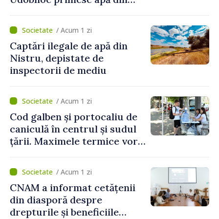
partea funcționarilor vamali
și a polițiștilor de frontieră
/ Acum 1 zi
Captări ilegale de apă din
Nistru, depistate de
inspectorii de mediu
/ Acum 1 zi
Cod galben și portocaliu de
caniculă în centrul și sudul
țării. Maximele termice vor
ajunge până la 37°C
/ Acum 1 zi
CNAM a informat cetățenii
din diasporă despre
drepturile și beneficiile