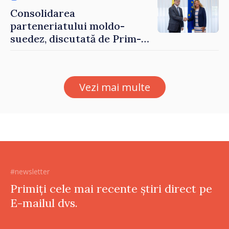
Consolidarea
parteneriatului moldo-
suedez, discutată de Prim-
ministrul Vasile Tofan și
Ambasadoarea Suediei,
Petra Lärke
Vezi mai multe
#newsletter
Primiți cele mai recente știri direct pe
E-mailul dvs.