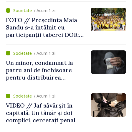
/ Acum 1 zi
FOTO // Președinta Maia
Sandu s-a întâlnit cu
participanții taberei DOR:
„Legătura lor cu țara
noastră rămâne puternică”
/ Acum 1 zi
Un minor, condamnat la
patru ani de închisoare
pentru distribuirea
drogurilor în raionul Edineț
/ Acum 1 zi
VIDEO // Jaf săvârșit în
capitală. Un tânăr și doi
complici, cercetați penal