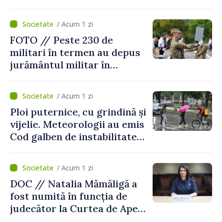
asigurării medicale
/ Acum 1 zi
FOTO // Peste 230 de
militari în termen au depus
jurământul militar în
garnizoana Chișinău
/ Acum 1 zi
Ploi puternice, cu grindină și
vijelie. Meteorologii au emis
Cod galben de instabilitate
atmosferică
/ Acum 1 zi
DOC // Natalia Mămăligă a
fost numită în funcția de
judecător la Curtea de Apel
Centru