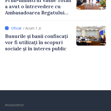
Prim-ministrul Vasile Tofan
a avut o întrevedere cu
Ambasadoarea Regatului
Unit al Marii Britanii și
Irlandei de Nord, Fern
/ Acum 1 zi
Horine
Bunurile și banii confiscați
vor fi utilizați în scopuri
sociale și în interes public
#newsletter