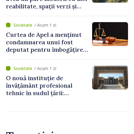
reabilitate, spații verzi și
zone pentru copii
/ Acum 1 zi
Curtea de Apel a menținut
condamnarea unui fost
deputat pentru îmbogățire
ilicită. Acesta va achita
statului peste 2,4 milioane
/ Acum 1 zi
de lei
O nouă instituție de
învățământ profesional
tehnic în sudul țării:
Guvernul a aprobat
înființarea Colegiului moldo-
turc la Comrat