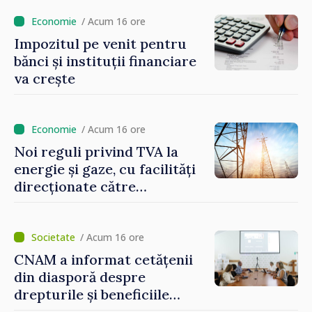
stimularea investițiilor și o
taxare mai echitabilă
/ Acum 16 ore
Impozitul pe venit pentru
bănci și instituții financiare
va crește
/ Acum 16 ore
Noi reguli privind TVA la
energie și gaze, cu facilități
direcționate către
consumatorii vulnerabili
/ Acum 16 ore
CNAM a informat cetățenii
din diasporă despre
drepturile și beneficiile
asigurării medicale