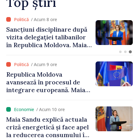
Top știri
/ Acum 7 ore
Adunarea Populară a
Găgăuziei trebuie să aibă un
mandat deplin. Președinta
Maia Sandu: „Alegerile să fie
libere și corecte””
/ Acum 9 ore
Republica Moldova
avansează în procesul de
integrare europeană. Maia
Sandu: „Nu ne blochează
niciun stat”
/ Acum 10 ore
Maia Sandu explică actuala
criză energetică și face apel
la reducerea consumului în