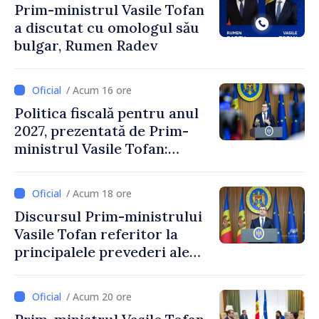
Prim-ministrul Vasile Tofan
a discutat cu omologul său
bulgar, Rumen Radev
/ Acum 16 ore
Politica fiscală pentru anul
2027, prezentată de Prim-
ministrul Vasile Tofan:
Reducerea poverii pe muncă,
stimularea investițiilor și o
/ Acum 18 ore
taxare mai echitabilă
Discursul Prim-ministrului
Vasile Tofan referitor la
principalele prevederi ale
politicii fiscale pentru anul
2027
/ Acum 20 ore