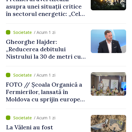
asupra unei situații critice
în sectorul energetic: „Cel
mai probabil, mâine nu vom
putea cumpăra nici curent
/ Acum 1 zi
de avarie”
Gheorghe Hajder:
„Reducerea debitului
Nistrului la 30 de metri cubi
pe secundă ar însemna o
„catastrofă naturală”
/ Acum 1 zi
FOTO // Școala Organică a
Fermierilor, lansată în
Moldova cu sprijin european
pentru dezvoltarea
agriculturii durabile
/ Acum 1 zi
La Văleni au fost