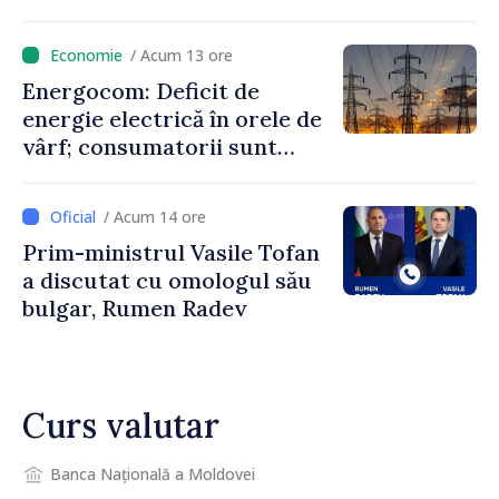
orele de vârf: „Doar astfel
putem menține prețurile la
/ Acum 13 ore
un nivel mai mic”
Energocom: Deficit de
energie electrică în orele de
vârf; consumatorii sunt
îndemnați să economisească
/ Acum 14 ore
Prim-ministrul Vasile Tofan
a discutat cu omologul său
bulgar, Rumen Radev
Curs valutar
Banca Națională a Moldovei