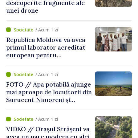
descoperite fragmente ale
unei drone
/ Acum 1 zi
Republica Moldova va avea
primul laborator acreditat
european pentru
diagnosticul virusurilor
viței-de-vie
/ Acum 1 zi
FOTO // Apa potabilă ajunge
mai aproape de locuitorii din
Suruceni, Nimoreni și
Malcoci, raionul Ialoveni
/ Acum 1 zi
VIDEO // Oraşul Strășeni va
avea un parc modern cu alei