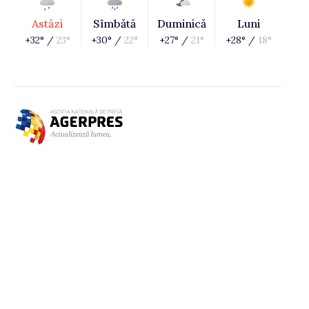
Astăzi
Sîmbătă
Duminică
Luni
+32° /
23°
+30° /
22°
+27° /
21°
+28° /
18°