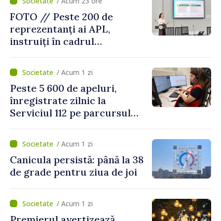
/ Acum 23 ore
FOTO // Peste 200 de
reprezentanți ai APL,
instruiți în cadrul
Platformelor Locale de
Mediu privind aplicarea a
/ Acum 1 zi
două regulamente din
Peste 5 600 de apeluri,
domeniu
înregistrate zilnic la
Serviciul 112 pe parcursul
lunii iulie. Cei mai mulți
cetățeni au solicitat
/ Acum 1 zi
ambulanța
Canicula persistă: până la 38
de grade pentru ziua de joi
/ Acum 1 zi
Premierul avertizează