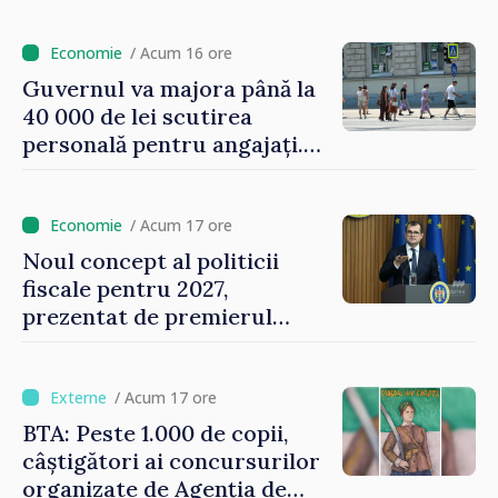
/ Acum 16 ore
Guvernul va majora până la
40 000 de lei scutirea
personală pentru angajați.
Vasile Tofan: „Aproape 800
de milioane de lei îi lăsăm
oamenilor”
/ Acum 17 ore
Noul concept al politicii
fiscale pentru 2027,
prezentat de premierul
Vasile Tofan: „Taxăm mai
puțin munca, stimulăm
investițiile, taxăm viciile și
/ Acum 17 ore
echilibrăm taxarea
BTA: Peste 1.000 de copii,
consumului”
câștigători ai concursurilor
organizate de Agenția de