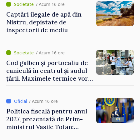
/ Acum 16 ore
Captări ilegale de apă din
Nistru, depistate de
inspectorii de mediu
/ Acum 16 ore
Cod galben și portocaliu de
caniculă în centrul și sudul
țării. Maximele termice vor
ajunge până la 37°C
/ Acum 16 ore
Politica fiscală pentru anul
2027, prezentată de Prim-
ministrul Vasile Tofan:
Reducerea poverii pe muncă,