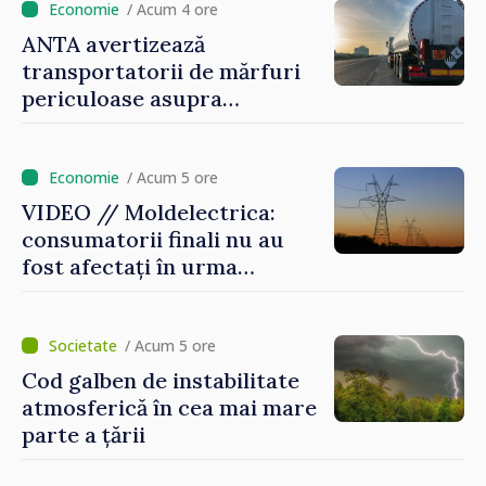
/ Acum 4 ore
ANTA avertizează
transportatorii de mărfuri
periculoase asupra
riscurilor sporite pe timp de
caniculă
/ Acum 5 ore
VIDEO // Moldelectrica:
consumatorii finali nu au
fost afectați în urma
avarierii Liniei Bălți–
Dnestrovsk. Lucrările de
reparație vor fi efectuate în
/ Acum 5 ore
regim prioritar
Cod galben de instabilitate
atmosferică în cea mai mare
parte a țării