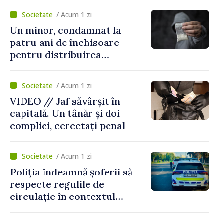
noastră rămâne puternică”
/ Acum 1 zi
Un minor, condamnat la
patru ani de închisoare
pentru distribuirea
drogurilor în raionul Edineț
/ Acum 1 zi
VIDEO // Jaf săvârșit în
capitală. Un tânăr și doi
complici, cercetați penal
/ Acum 1 zi
Poliția îndeamnă șoferii să
respecte regulile de
circulație în contextul
intensificării traficului din