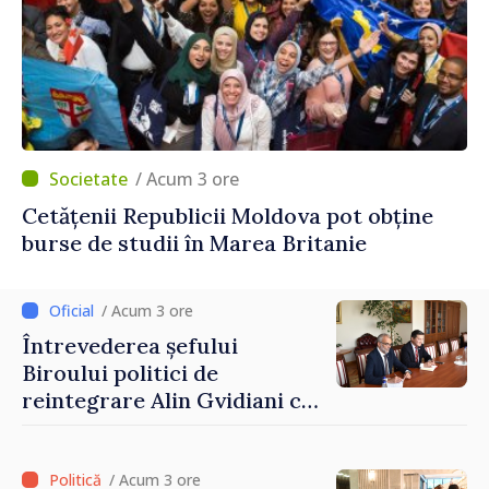
/ Acum 3 ore
Cetățenii Republicii Moldova pot obține
burse de studii în Marea Britanie
/ Acum 3 ore
Întrevederea șefului
Biroului politici de
reintegrare Alin Gvidiani cu
reprezentanții Misiunii
Comitetului Internațional al
Crucii Roșii în Moldova
/ Acum 3 ore