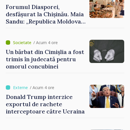
Forumul Diasporei,
desfășurat la Chișinău. Maia
Sandu: „Republica Moldova
avansează cu viteză spre UE,
iar diaspora poate juca un
rol important în promovarea
/ Acum 4 ore
și susținerea acestui
Un bărbat din Cimișlia a fost
parcurs”
trimis în judecată pentru
omorul concubinei
/ Acum 4 ore
Donald Trump interzice
exportul de rachete
interceptoare către Ucraina