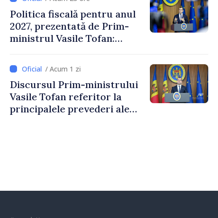
Politica fiscală pentru anul
2027, prezentată de Prim-
ministrul Vasile Tofan:
Reducerea poverii pe muncă,
stimularea investițiilor și o
/ Acum 1 zi
taxare mai echitabilă
Discursul Prim-ministrului
Vasile Tofan referitor la
principalele prevederi ale
politicii fiscale pentru anul
2027