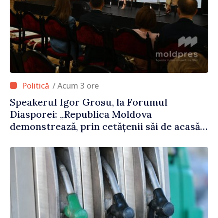
/ Acum 3 ore
Speakerul Igor Grosu, la Forumul
Diasporei: „Republica Moldova
demonstrează, prin cetățenii săi de acasă
și de peste hotare, că merită să devină
parte a marii familii europene”