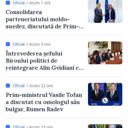
/ Acum 1 oră
Consolidarea
parteneriatului moldo-
suedez, discutată de Prim-
ministrul Vasile Tofan și
Ambasadoarea Suediei,
/ Acum 3 ore
Petra Lärke
Întrevederea șefului
Biroului politici de
reintegrare Alin Gvidiani cu
reprezentanții Misiunii
Comitetului Internațional al
/ Acum 22 ore
Crucii Roșii în Moldova
Prim-ministrul Vasile Tofan
a discutat cu omologul său
bulgar, Rumen Radev
/ Acum 23 ore