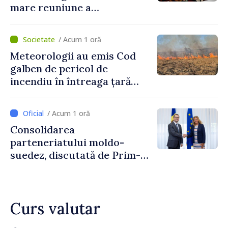
mare reuniune a
moldovenilor de peste
hotare
/ Acum 1 oră
Meteorologii au emis Cod
galben de pericol de
incendiu în întreaga țară
până pe 14 august
/ Acum 1 oră
Consolidarea
parteneriatului moldo-
suedez, discutată de Prim-
ministrul Vasile Tofan și
Ambasadoarea Suediei,
Petra Lärke
Curs valutar