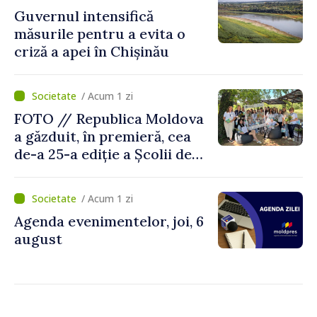
situații reale
Guvernul intensifică
măsurile pentru a evita o
criză a apei în Chișinău
/ Acum 1 zi
FOTO // Republica Moldova
a găzduit, în premieră, cea
de-a 25-a ediție a Școlii de
vară EPSA
/ Acum 1 zi
Agenda evenimentelor, joi, 6
august