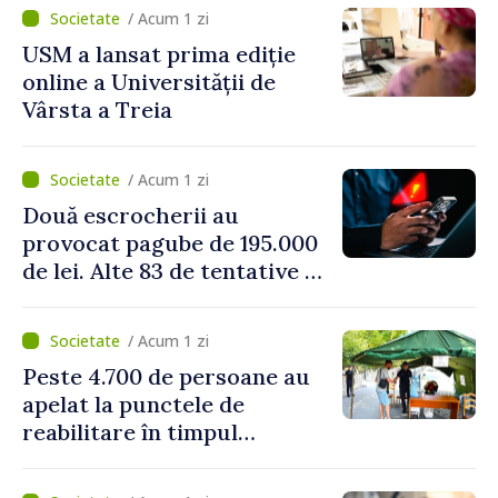
perioada concediilor
/ Acum 1 zi
USM a lansat prima ediție
online a Universității de
Vârsta a Treia
/ Acum 1 zi
Două escrocherii au
provocat pagube de 195.000
de lei. Alte 83 de tentative au
fost dejucate
/ Acum 1 zi
Peste 4.700 de persoane au
apelat la punctele de
reabilitare în timpul
caniculei