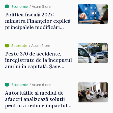
/ Acum 5 ore
Politica fiscală 2027:
ministra Finanțelor explică
principalele modificări
privind impozitul pe
bunurile imobiliare, taxele
locale și rutiere
/ Acum 5 ore
Peste 370 de accidente,
înregistrate de la începutul
anului în capitală. Șase
persoane și-au pierdut viața
/ Acum 6 ore
Autoritățile și mediul de
afaceri analizează soluții
pentru a reduce impactul
provocărilor energetice