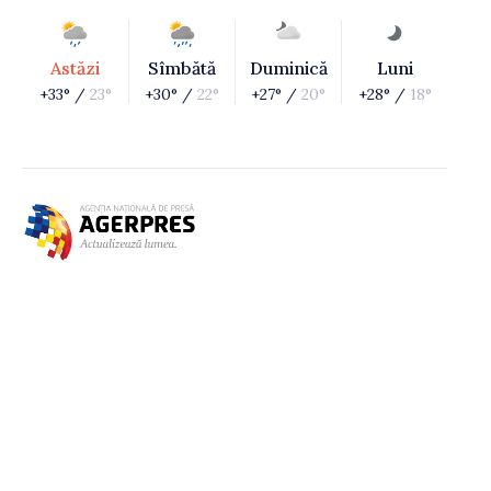
Astăzi
Sîmbătă
Duminică
Luni
+33° /
23°
+30° /
22°
+27° /
20°
+28° /
18°