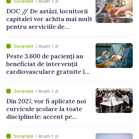
/ Acum 1 zi
DOC // De astăzi, locuitorii
capitalei vor achita mai mult
pentru serviciile de
alimentare cu apă și
canalizare
/ Acum 1 zi
Peste 3.600 de pacienți au
beneficiat de intervenții
cardiovasculare gratuite în
prima jumătate a anului
/ Acum 1 zi
Din 2027, vor fi aplicate noi
curricule școlare la toate
disciplinele: accent pe
dezvoltarea gândirii critice
și folosirea cunoștințelor în
/ Acum 1 zi