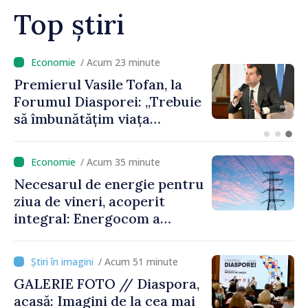
Top știri
/ Acum 6 minute
Un specialist din diaspora își
propune să revină în
Republica Moldova pentru a
contribui la dezvoltarea
registrului naval național
/ Acum 35 minute
Necesarul de energie pentru
ziua de vineri, acoperit
integral: Energocom a
rezervat volumele
/ Acum 51 minute
GALERIE FOTO // Diaspora,
acasă: Imagini de la cea mai