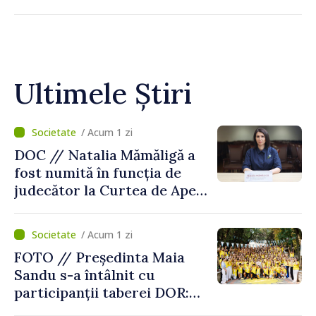
Ultimele Știri
/ Acum 1 zi
DOC // Natalia Mămăligă a
fost numită în funcția de
judecător la Curtea de Apel
Centru
/ Acum 1 zi
FOTO // Președinta Maia
Sandu s-a întâlnit cu
participanții taberei DOR:
„Legătura lor cu țara