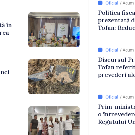
/ Acum 
Politica fisc
prezentată d
tă în
Tofan: Reduc
rea
stimularea in
mai echitabi
/ Acum 
Discursul Pr
Tofan referit
unei
prevederi ale
anul 2027
/ Acum 
Prim-ministr
o întrevede
Regatului Uni
Irlandei de 