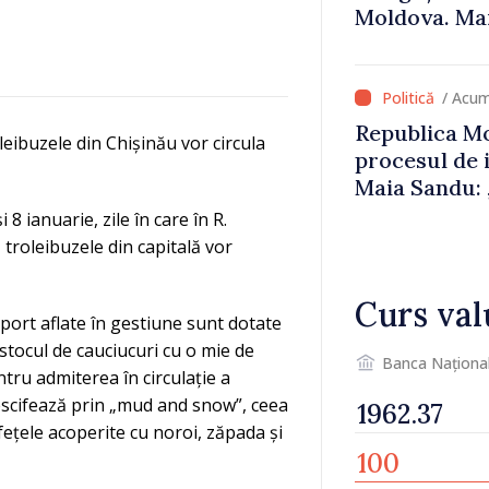
Moldova. Mai
că oameni cu
cunosc polit
/ Acum
Republica Mo
leibuzele din Chișinău vor circula
procesul de 
Maia Sandu: 
niciun stat”
8 ianuarie, zile în care în R.
troleibuzele din capitală vor
Curs val
sport aflate în gestiune sunt dotate
 stocul de cauciucuri cu o mie de
Banca Naționa
tru admiterea în circulație a
escifează prin „mud and snow”, ceea
ețele acoperite cu noroi, zăpada și