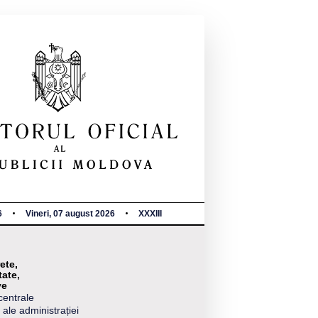
6
Vineri, 07 august 2026
XXXIII
ete,
tate,
ve
centrale
 ale administrației