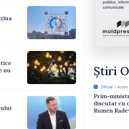
publice, inform
comunicate
 ziua
itice
Știri O
e nu
/ Acum 
Prim-ministr
discutat cu 
ului
Rumen Rade