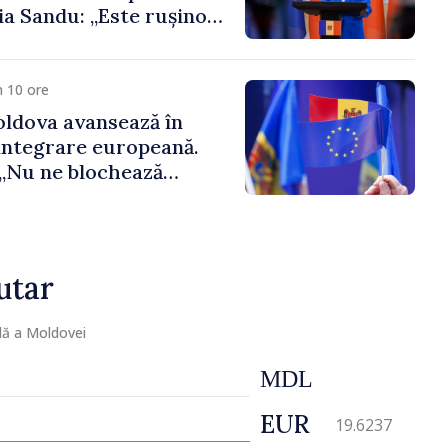
a Sandu: „Este rușinos
 funcții înalte nu
ica statului”
 10 ore
ldova avansează în
integrare europeană.
„Nu ne blochează
utar
lă a Moldovei
MDL
EUR
19.6237