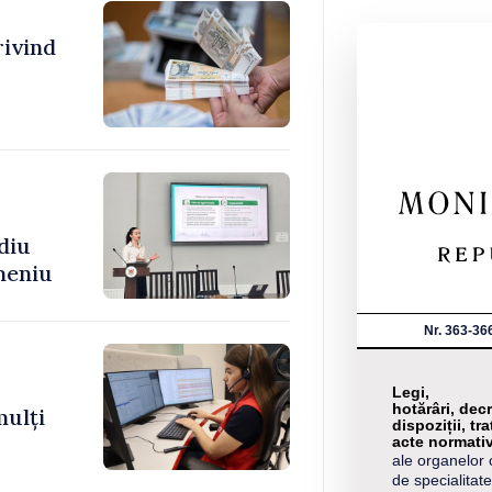
rivind
diu
meniu
Nr. 363-36
Legi,
hotărâri, decr
mulți
dispoziții, tra
acte normati
ale organelor 
de specialitate