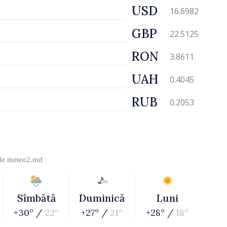
USD
16.6982
GBP
22.5125
RON
3.8611
UAH
0.4045
RUB
0.2053
 de
meteo2.md
Sîmbătă
Duminică
Luni
+30° /
22°
+27° /
21°
+28° /
18°