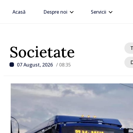
Acasă
Despre noi
Servicii
Societate
D
07 August, 2026
/ 08:35
/ Acum 20 minute
Vântul puternic și ploile
provocat pagube în nord
centrul țării. Salvatorii 