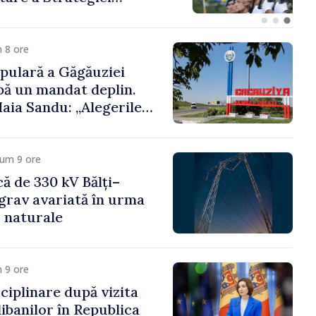
 Apărare pentru
4–2034, publicat în
icial
 8 ore
pulară a Găgăuziei
ibă un mandat deplin.
aia Sandu: „Alegerile
și corecte””
cum 9 ore
că de 330 kV Bălți–
grav avariată în urma
r naturale
 9 ore
ciplinare după vizita
libanilor în Republica