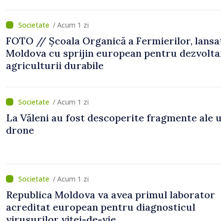
/ Acum 1 zi
FOTO // Școala Organică a Fermierilor, lansa
Moldova cu sprijin european pentru dezvolta
agriculturii durabile
/ Acum 1 zi
La Văleni au fost descoperite fragmente ale 
drone
/ Acum 1 zi
Republica Moldova va avea primul laborator
acreditat european pentru diagnosticul
virusurilor viței-de-vie