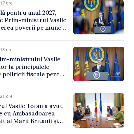
17 ore
ală pentru anul 2027,
e Prim-ministrul Vasile
erea poverii pe muncă,
vestițiilor și o taxare
lă
18 ore
im-ministrului Vasile
or la principalele
 politicii fiscale pentru
21 ore
ul Vasile Tofan a avut
re cu Ambasadoarea
t al Marii Britanii și
Nord, Fern Horine