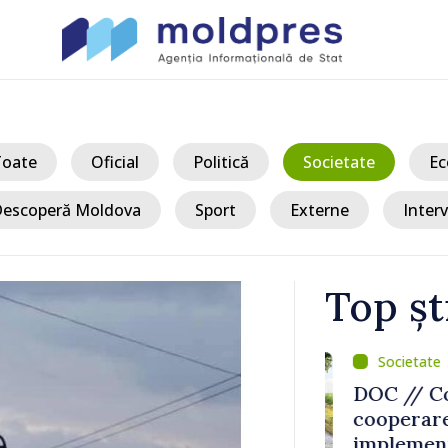
Toate
Oficial
Politică
Societate
Ec
escoperă Moldova
Sport
Externe
Interv
Top șt
/ A
 au
DOC // Conso
ul și
cooperarea 
au
implementare