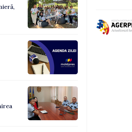
ieră,
nirea