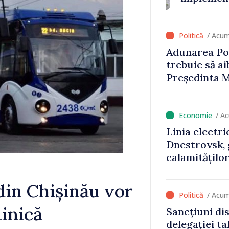
i
Naționale de
perioada 202
Monitorul Of
/ Acum
Adunarea Po
trebuie să a
Președinta M
să fie libere 
/ A
Linia electri
Dnestrovsk, 
calamitățilo
 din Chișinău vor
/ Acum
inică
Sancțiuni dis
delegației ta