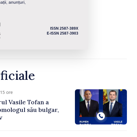
ații, anunțuri,
ISSN 2587-389X
E-ISSN 2587-3903
ficiale
15 ore
ul Vasile Tofan a
omologul său bulgar,
v