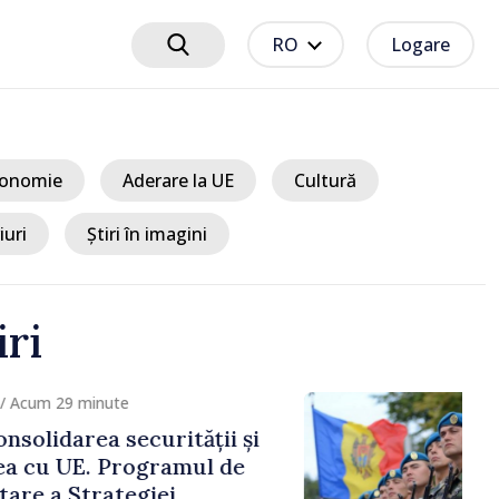
RO
Logare
onomie
Aderare la UE
Cultură
iuri
Știri în imagini
iri
cum 29 minute
lidarea securității și
cu UE. Programul de
 a Strategiei