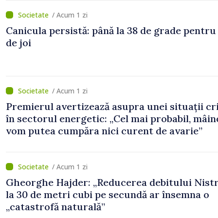
/ Acum 1 zi
Canicula persistă: până la 38 de grade pentru
de joi
/ Acum 1 zi
Premierul avertizează asupra unei situații cr
în sectorul energetic: „Cel mai probabil, mâin
vom putea cumpăra nici curent de avarie”
/ Acum 1 zi
Gheorghe Hajder: „Reducerea debitului Nistr
la 30 de metri cubi pe secundă ar însemna o
„catastrofă naturală”