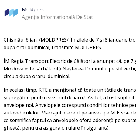
Moldpres
Agenția Informațională De Stat
Chişinău, 6 ian. /MOLDPRES/. În zilele de 7 și 8 ianuarie tro
după orar duminical, transmite MOLDPRES.
ÎM Regia Transport Electric de Călători a anunțat că, pe 7 și 
Moldova este sărbătorită Nașterea Domnului pe stil vechi, 
circula după orarul duminical.
În același timp, RTE a menționat că toate unitățile de tran
și pregătite pentru sezonul de iarnă. Astfel, a fost suplinit
anvelope noi. Anvelopele corespund condițiilor tehnice pen
autovehiculelor. Marcajul prezent pe anvelope M + S se d
ce semnifică faptul că anvelopele oferă aderență pe supraf
gheață, pentru a asigura o rulare în siguranță.