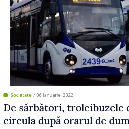
intervenit în zece cazur
/ 06 Ianuarie, 2022
De sărbători, troleibuzele
circula după orarul de dum