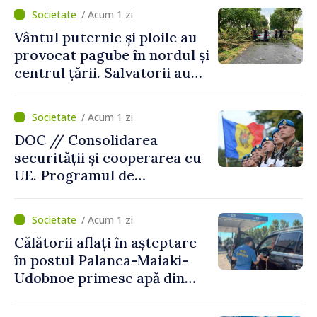
mecanisme care să-i
/ Acum 1 zi
protejeze”
Vântul puternic și ploile au
provocat pagube în nordul și
centrul țării. Salvatorii au
intervenit în zece cazuri
/ Acum 1 zi
DOC // Consolidarea
securității și cooperarea cu
UE. Programul de
implementare a Strategiei
Naționale de Apărare pentru
/ Acum 1 zi
perioada 2024–2034,
Călătorii aflați în așteptare
publicat în Monitorul Oficial
în postul Palanca-Maiaki-
Udobnoe primesc apă din
partea funcționarilor vamali
și a polițiștilor de frontieră