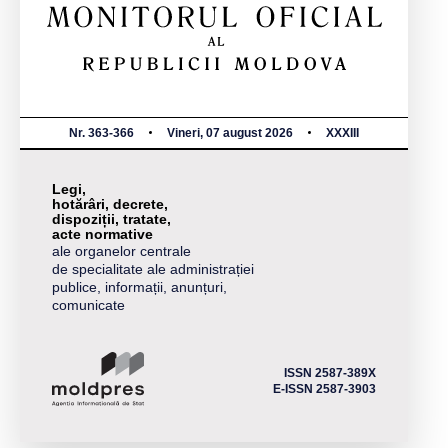
Nr. 363-366
Vineri, 07 august 2026
XXXIII
Legi,
hotărâri, decrete,
dispoziții, tratate,
acte normative
ale organelor centrale
de specialitate ale administrației
publice, informații, anunțuri,
comunicate
ISSN 2587-389X
E-ISSN 2587-3903