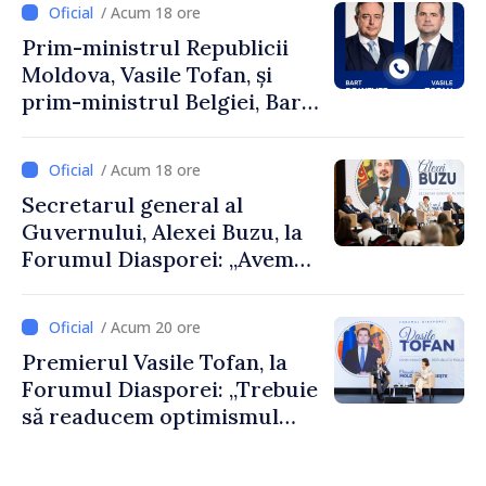
/ Acum 18 ore
Prim-ministrul Republicii
Moldova, Vasile Tofan, și
prim-ministrul Belgiei, Bart
De Wever, au discutat
despre parcursul european
/ Acum 18 ore
al Republicii Moldova.
Secretarul general al
Guvernului, Alexei Buzu, la
Forumul Diasporei: „Avem
nevoie de fiecare dintre
dumneavoastră pentru a
/ Acum 20 ore
construi comunități mai
Premierul Vasile Tofan, la
puternice”
Forumul Diasporei: „Trebuie
să readucem optimismul
oamenilor și încrederea că
Republica Moldova merge în