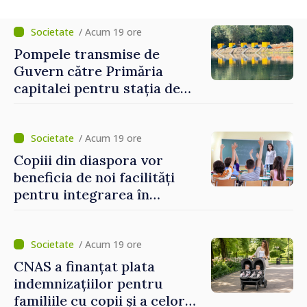
se înscrie la eveniment
/ Acum 19 ore
Pompele transmise de
Guvern către Primăria
capitalei pentru stația de
captarea a apei de la Vadul
lui Vodă au fost instalate și
puse în funcțiune
/ Acum 19 ore
Copiii din diaspora vor
beneficia de noi facilități
pentru integrarea în
sistemul educațional din
Republica Moldova
/ Acum 19 ore
CNAS a finanțat plata
indemnizațiilor pentru
familiile cu copii și a celor