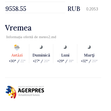
RUB
0.2053
Vremea
Informația oferită de
meteo2.md
Astăzi
Duminică
Luni
Marţi
+30° /
22°
+27° /
20°
+29° /
18°
+32° /
20°