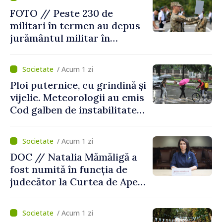
FOTO // Peste 230 de
militari în termen au depus
jurământul militar în
garnizoana Chișinău
/ Acum 1 zi
Ploi puternice, cu grindină și
vijelie. Meteorologii au emis
Cod galben de instabilitate
atmosferică
/ Acum 1 zi
DOC // Natalia Mămăligă a
fost numită în funcția de
judecător la Curtea de Apel
Centru
/ Acum 1 zi