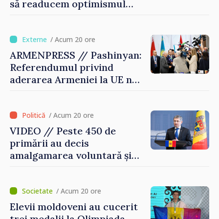
să readucem optimismul
oamenilor și încrederea că
Republica Moldova merge în
direcția corectă”
/ Acum 20 ore
ARMENPRESS // Pashinyan:
Referendumul privind
aderarea Armeniei la UE nu
este posibil în această etapă
/ Acum 20 ore
VIDEO // Peste 450 de
primării au decis
amalgamarea voluntară și
vor beneficia de fonduri
pentru investiții. Igor
Grosu: „Este important să
/ Acum 20 ore
depășim blocajele și să dăm o
Elevii moldoveni au cucerit
șansă localităților să se
trei medalii la Olimpiada