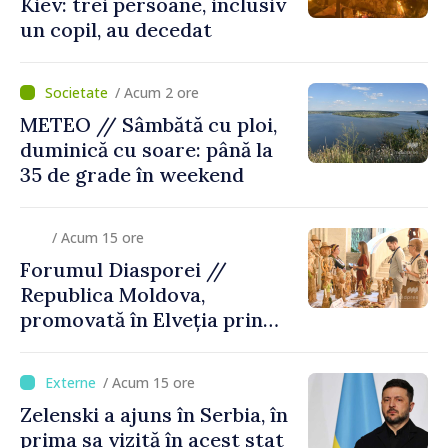
Kiev: trei persoane, inclusiv
un copil, au decedat
/ Acum 2 ore
METEO // Sâmbătă cu ploi,
duminică cu soare: până la
35 de grade în weekend
/ Acum 15 ore
Forumul Diasporei //
Republica Moldova,
promovată în Elveția prin
turism, investiții și
exporturi
/ Acum 15 ore
Zelenski a ajuns în Serbia, în
prima sa vizită în acest stat