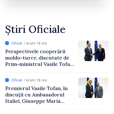
Știri Oficiale
/ Acum 18 ore
Perspectivele cooperării
moldo-turce, discutate de
Prim-ministrul Vasile Tofan
și Ambasadorul Turciei,
Uygar Mustafa Sertel
/ Acum 18 ore
Premierul Vasile Tofan, în
discuții cu Ambasadorul
Italiei, Giuseppe Maria
Perricone