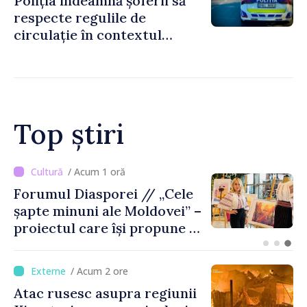
Poliția îndeamnă șoferii să
respecte regulile de
circulație în contextul
intensificării traficului din
perioada concediilor
Top știri
/ Acum 52 minute
Trafic intens PTF
Giurgiulești-Galați, pe
sensul de ieșire din
Republica Moldova
/ Acum 2 ore
Atac rusesc asupra regiunii