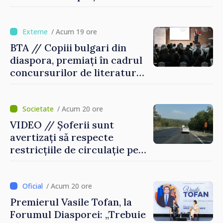
pentru incapacitate
temporară de muncă
/ Acum 19 ore
BTA // Copiii bulgari din
diaspora, premiați în cadrul
concursurilor de literatură,
artă și muzică organizate de
Agenția Executivă pentru
Bulgarii din Străinătate
/ Acum 20 ore
VIDEO // Șoferii sunt
avertizați să respecte
restricțiile de circulație pe
drumul R3, unde se
desfășoară lucrări de
reparație
/ Acum 20 ore
Premierul Vasile Tofan, la
Forumul Diasporei: „Trebuie