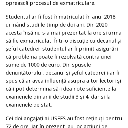
oprească procesul de exmatriculare.
Studentul ar fi fost înmatriculat în anul 2018,
urmând studiile timp de doi ani. Din 2020,
acesta însă nu s-a mai prezentat la ore și urma
să fie exmatriculat. Într-o discuție cu decanul și
șeful catedrei, studentul ar fi primit asigurări
că problema poate fi rezolvată contra unei
sume de 1000 de euro. Din spusele
denunțătorului, decanul și șeful catedrei i-ar fi
spus că ar avea influență asupra altor lectori și
că-i pot determina să-i dea note suficiente la
examenele din anii de studii 3 și 4, dar și la
examenele de stat.
Cei doi angajați ai USEFS au fost reținuți pentru
72 de ore, iar în prezent, au loc acțiuni de