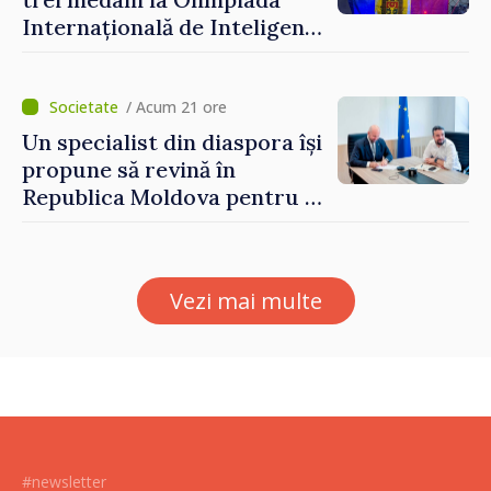
dezvolte”
Internațională de Inteligență
Artificială
/ Acum 21 ore
Un specialist din diaspora își
propune să revină în
Republica Moldova pentru a
contribui la dezvoltarea
registrului naval național
Vezi mai multe
#newsletter