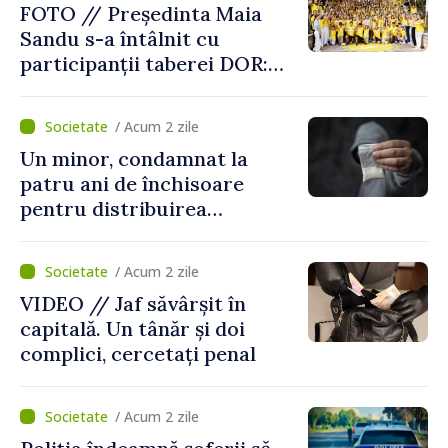
FOTO // Președinta Maia
Sandu s-a întâlnit cu
participanții taberei DOR:
„Legătura lor cu țara
noastră rămâne puternică”
/ Acum 2 zile
Un minor, condamnat la
patru ani de închisoare
pentru distribuirea
drogurilor în raionul Edineț
/ Acum 2 zile
VIDEO // Jaf săvârșit în
capitală. Un tânăr și doi
complici, cercetați penal
/ Acum 2 zile