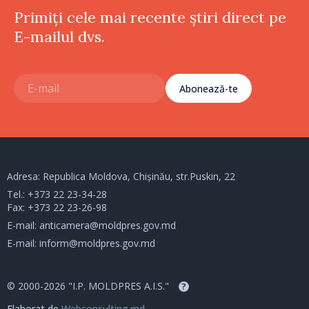
Primiți cele mai recente știri direct pe
E-mailul dvs.
Abonează-te
Adresa: Republica Moldova, Chișinău, str.Puskin, 22
Tel.:
+373 22 23-34-28
Fax: +373 22 23-26-98
E-mail:
anticamera@moldpres.gov.md
E-mail:
inform@moldpres.gov.md
© 2000-2026 "I.P. MOLDPRES A.I.S."
?
Elaborat de
Webconsulting.md