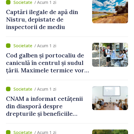
/ Acum 1 zi
Captări ilegale de apă din
Nistru, depistate de
inspectorii de mediu
/ Acum 1 zi
Cod galben și portocaliu de
caniculă în centrul și sudul
țării. Maximele termice vor
ajunge până la 37°C
/ Acum 1 zi
CNAM a informat cetățenii
din diasporă despre
drepturile și beneficiile
asigurării medicale
/ Acum 1 zi