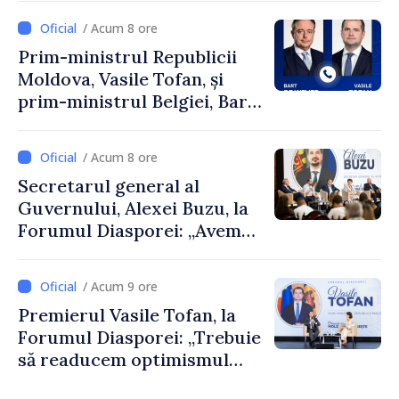
/ Acum 8 ore
Prim-ministrul Republicii
Moldova, Vasile Tofan, și
prim-ministrul Belgiei, Bart
De Wever, au discutat
despre parcursul european
/ Acum 8 ore
al Republicii Moldova.
Secretarul general al
Guvernului, Alexei Buzu, la
Forumul Diasporei: „Avem
nevoie de fiecare dintre
dumneavoastră pentru a
/ Acum 9 ore
construi comunități mai
Premierul Vasile Tofan, la
puternice”
Forumul Diasporei: „Trebuie
să readucem optimismul
oamenilor și încrederea că