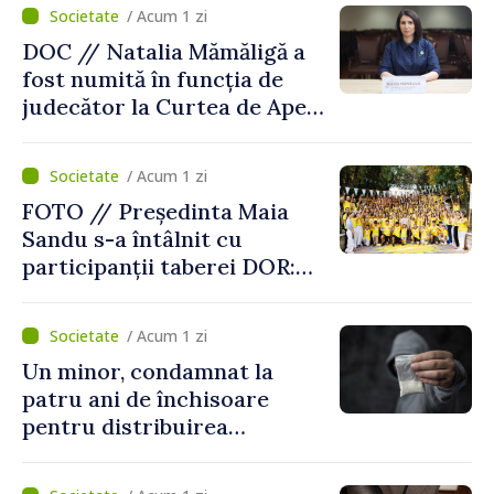
/ Acum 1 zi
DOC // Natalia Mămăligă a
fost numită în funcția de
judecător la Curtea de Apel
Centru
/ Acum 1 zi
FOTO // Președinta Maia
Sandu s-a întâlnit cu
participanții taberei DOR:
„Legătura lor cu țara
noastră rămâne puternică”
/ Acum 1 zi
Un minor, condamnat la
patru ani de închisoare
pentru distribuirea
drogurilor în raionul Edineț