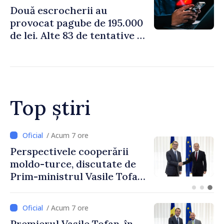
Două escrocherii au
provocat pagube de 195.000
de lei. Alte 83 de tentative au
fost dejucate
Top știri
/ Acum 4 ore
Forumul Diasporei //
Republica Moldova,
promovată în Elveția prin
turism, investiții și
exporturi
/ Acum 7 ore
Premierul Vasile Tofan, în