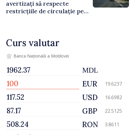
avertizați să respecte
restricțiile de circulație pe
drumul R3, unde se
desfășoară lucrări de
reparație
Curs valutar
Banca Națională a Moldovei
MDL
EUR
19.6237
USD
16.6982
GBP
22.5125
RON
3.8611