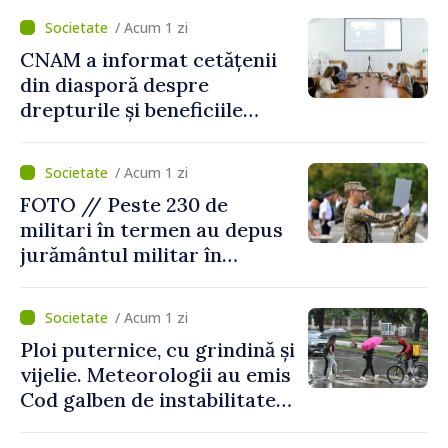
/ Acum 1 zi
CNAM a informat cetățenii
din diasporă despre
drepturile și beneficiile
asigurării medicale
/ Acum 1 zi
FOTO // Peste 230 de
militari în termen au depus
jurământul militar în
garnizoana Chișinău
/ Acum 1 zi
Ploi puternice, cu grindină și
vijelie. Meteorologii au emis
Cod galben de instabilitate
atmosferică