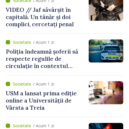
/ Acum 1 zi
VIDEO // Jaf săvârșit în
capitală. Un tânăr și doi
complici, cercetați penal
/ Acum 1 zi
Poliția îndeamnă șoferii să
respecte regulile de
circulație în contextul
intensificării traficului din
perioada concediilor
/ Acum 1 zi
USM a lansat prima ediție
online a Universității de
Vârsta a Treia
/ Acum 1 zi