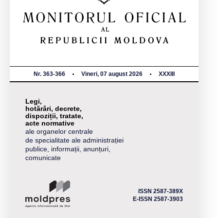
Nr. 363-366
Vineri, 07 august 2026
XXXIII
Legi,
hotărâri, decrete,
dispoziții, tratate,
acte normative
ale organelor centrale
de specialitate ale administrației
publice, informații, anunțuri,
comunicate
ISSN 2587-389X
E-ISSN 2587-3903