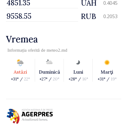
UAH
0.4045
RUB
0.2053
Vremea
Informația oferită de
meteo2.md
Astăzi
Duminică
Luni
Marţi
+31° /
22°
+27° /
20°
+28° /
16°
+31° /
19°