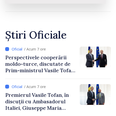
Știri Oficiale
/ Acum 7 ore
Perspectivele cooperării
moldo-turce, discutate de
Prim-ministrul Vasile Tofan
și Ambasadorul Turciei,
Uygar Mustafa Sertel
/ Acum 7 ore
Premierul Vasile Tofan, în
discuții cu Ambasadorul
Italiei, Giuseppe Maria
Perricone