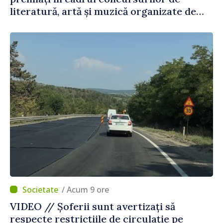
literatură, artă și muzică organizate de
Agenția Executivă pentru Bulgarii din
Străinătate
/ Acum 9 ore
VIDEO // Șoferii sunt avertizați să
respecte restricțiile de circulație pe