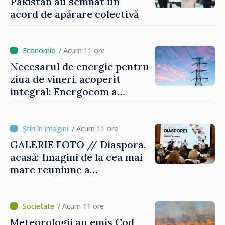
Pakistan au semnat un
acord de apărare colectivă
/ Acum 11 ore
Necesarul de energie pentru
ziua de vineri, acoperit
integral: Energocom a
rezervat volumele
/ Acum 11 ore
GALERIE FOTO // Diaspora,
acasă: Imagini de la cea mai
mare reuniune a
moldovenilor de peste
hotare
/ Acum 11 ore
Meteorologii au emis Cod