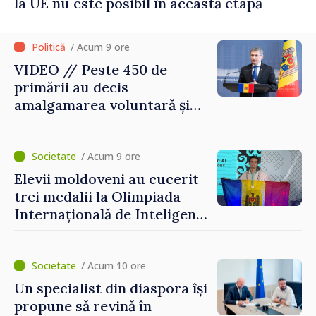
la UE nu este posibil în această etapă
/ Acum 9 ore
VIDEO // Peste 450 de
primării au decis
amalgamarea voluntară și
vor beneficia de fonduri
pentru investiții. Igor
Grosu: „Este important să
/ Acum 9 ore
depășim blocajele și să dăm o
Elevii moldoveni au cucerit
șansă localităților să se
trei medalii la Olimpiada
dezvolte”
Internațională de Inteligență
Artificială
/ Acum 10 ore
Un specialist din diaspora își
propune să revină în