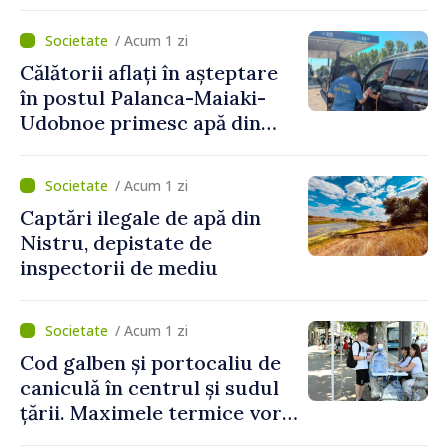
implementare a Strategiei
Naționale de Apărare pentru
/ Acum 1 zi
perioada 2024–2034,
Călătorii aflați în așteptare
publicat în Monitorul Oficial
în postul Palanca-Maiaki-
Udobnoe primesc apă din
partea funcționarilor vamali
și a polițiștilor de frontieră
/ Acum 1 zi
Captări ilegale de apă din
Nistru, depistate de
inspectorii de mediu
/ Acum 1 zi
Cod galben și portocaliu de
caniculă în centrul și sudul
țării. Maximele termice vor
ajunge până la 37°C