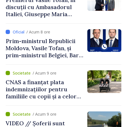
discuții cu Ambasadorul
Italiei, Giuseppe Maria
Perricone
/ Acum 8 ore
Prim-ministrul Republicii
Moldova, Vasile Tofan, și
prim-ministrul Belgiei, Bart
De Wever, au discutat
despre parcursul european
/ Acum 9 ore
al Republicii Moldova.
CNAS a finanțat plata
indemnizațiilor pentru
familiile cu copii și a celor
pentru incapacitate
temporară de muncă
/ Acum 9 ore
VIDEO // Șoferii sunt