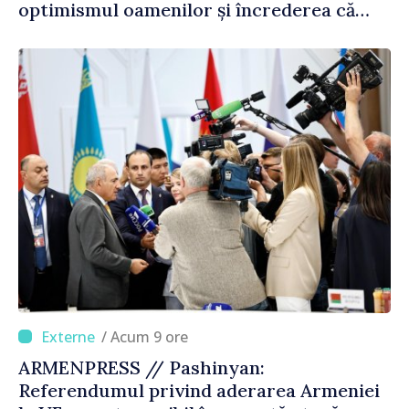
optimismul oamenilor și încrederea că
Republica Moldova merge în direcția
corectă”
/ Acum 9 ore
ARMENPRESS // Pashinyan:
Referendumul privind aderarea Armeniei