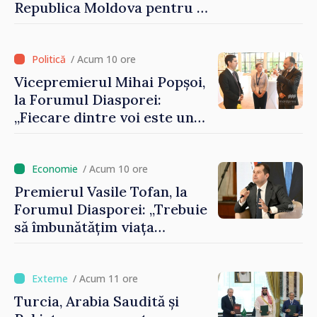
Republica Moldova pentru a
contribui la dezvoltarea
registrului naval național
/ Acum 10 ore
Vicepremierul Mihai Popșoi,
la Forumul Diasporei:
„Fiecare dintre voi este un
ambasador al țării noastre și
contribuie la promovarea
imaginii Republicii Moldova”
/ Acum 10 ore
Premierul Vasile Tofan, la
Forumul Diasporei: „Trebuie
să îmbunătățim viața
oamenilor și să repornim
motoarele economiei”
/ Acum 11 ore
Turcia, Arabia Saudită și