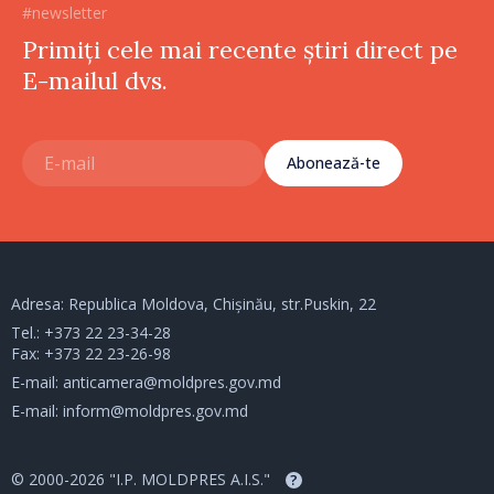
#newsletter
Primiți cele mai recente știri direct pe
E-mailul dvs.
Abonează-te
Adresa: Republica Moldova, Chișinău, str.Puskin, 22
Tel.:
+373 22 23-34-28
Fax: +373 22 23-26-98
E-mail:
anticamera@moldpres.gov.md
E-mail:
inform@moldpres.gov.md
© 2000-2026 "I.P. MOLDPRES A.I.S."
?