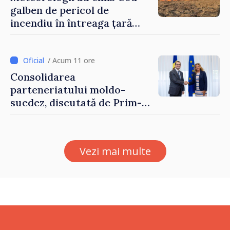
galben de pericol de
incendiu în întreaga țară
până pe 14 august
/ Acum 11 ore
Consolidarea
parteneriatului moldo-
suedez, discutată de Prim-
ministrul Vasile Tofan și
Ambasadoarea Suediei,
Petra Lärke
Vezi mai multe