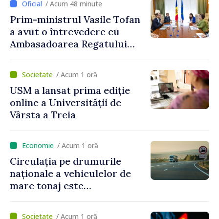
/ Acum 48 minute
Prim-ministrul Vasile Tofan
a avut o întrevedere cu
Ambasadoarea Regatului
Unit al Marii Britanii și
Irlandei de Nord, Fern
/ Acum 1 oră
Horine
USM a lansat prima ediție
online a Universității de
Vârsta a Treia
/ Acum 1 oră
Circulația pe drumurile
naționale a vehiculelor de
mare tonaj este
restricționată pe timp de
caniculă
/ Acum 1 oră