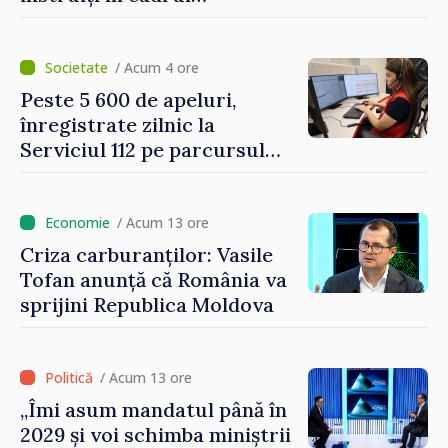
Platformelor Locale de
Mediu privind aplicarea a
două regulamente din
/ Acum 4 ore
domeniu
Peste 5 600 de apeluri,
înregistrate zilnic la
Serviciul 112 pe parcursul
lunii iulie. Cei mai mulți
cetățeni au solicitat
ambulanța
/ Acum 13 ore
Criza carburanților: Vasile
Tofan anunță că România va
sprijini Republica Moldova
/ Acum 13 ore
„Îmi asum mandatul până în
2029 și voi schimba miniștrii