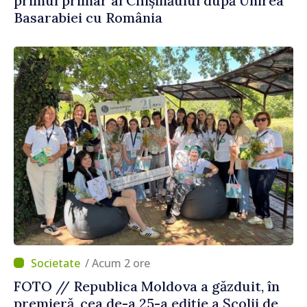
primul primar al Chișinăului după Unirea
Basarabiei cu România
/ Acum 2 ore
FOTO // Republica Moldova a găzduit, în
premieră, cea de-a 25-a ediție a Școlii de