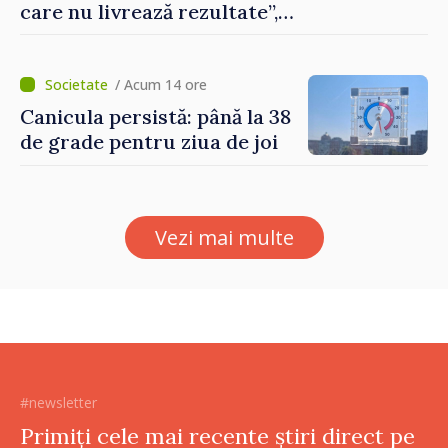
care nu livrează rezultate”,
declară premierul Vasile
Tofan
/ Acum 14 ore
Canicula persistă: până la 38
de grade pentru ziua de joi
Vezi mai multe
#newsletter
Primiți cele mai recente știri direct pe