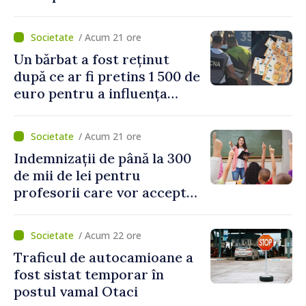
platformă de investiții online
/ Acum 21 ore
Un bărbat a fost reținut
după ce ar fi pretins 1 500 de
euro pentru a influența
polițiștii
/ Acum 21 ore
Indemnizații de până la 300
de mii de lei pentru
profesorii care vor accepta
să meargă să activeze în alte
școli, după reorganizarea
/ Acum 22 ore
instituțiilor
Traficul de autocamioane a
fost sistat temporar în
postul vamal Otaci