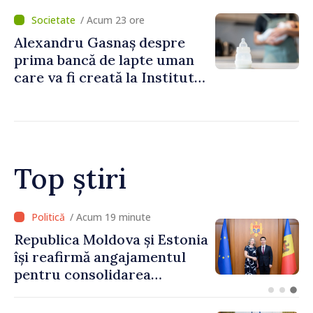
pregătește servicii dedicate
/ Acum 23 ore
Alexandru Gasnaș despre
prima bancă de lapte uman
care va fi creată la Institutul
Mamei și Copilului: „Poate
salva vieți”
Top știri
/ Acum 13 minute
Poliția îndeamnă șoferii să
respecte regulile de
circulație în contextul
intensificării traficului din
perioada concediilor