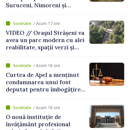
Suruceni, Nimoreni și
Malcoci, raionul Ialoveni
/ Acum 17 ore
VIDEO // Oraşul Strășeni va
avea un parc modern cu alei
reabilitate, spații verzi și
zone pentru copii
/ Acum 18 ore
Curtea de Apel a menținut
condamnarea unui fost
deputat pentru îmbogățire
ilicită. Acesta va achita
statului peste 2,4 milioane
/ Acum 18 ore
de lei
O nouă instituție de
învățământ profesional