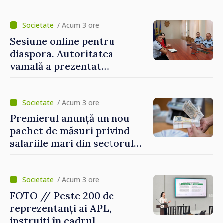
/ Acum 3 ore
Sesiune online pentru
diaspora. Autoritatea
vamală a prezentat
facilitățile oferite la
revenirea în țară
/ Acum 3 ore
Premierul anunță un nou
pachet de măsuri privind
salariile mari din sectorul
public
/ Acum 3 ore
FOTO // Peste 200 de
reprezentanți ai APL,
instruiți în cadrul