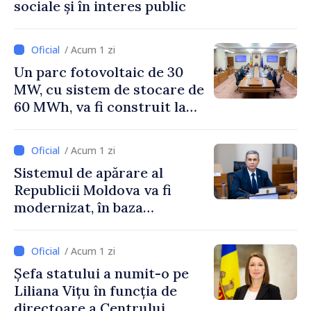
sociale și în interes public
/ Acum 1 zi
Un parc fotovoltaic de 30
MW, cu sistem de stocare de
60 MWh, va fi construit la
Vadul lui Vodă
/ Acum 1 zi
Sistemul de apărare al
Republicii Moldova va fi
modernizat, în baza
Programului de
implementare a Strategiei
/ Acum 1 zi
Naționale de Apărare
Șefa statului a numit-o pe
Liliana Vițu în funcția de
directoare a Centrului