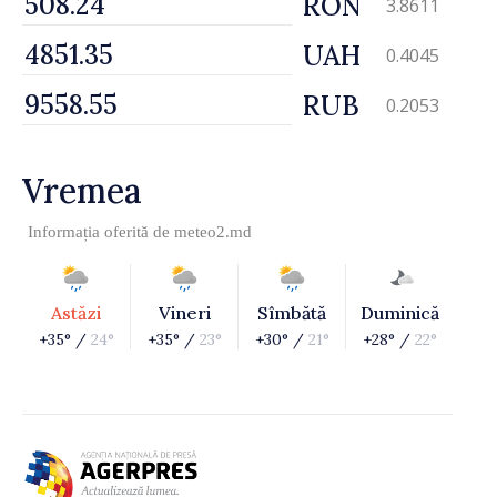
RON
3.8611
UAH
0.4045
RUB
0.2053
Vremea
Informația oferită de
meteo2.md
Astăzi
Vineri
Sîmbătă
Duminică
+35° /
24°
+35° /
23°
+30° /
21°
+28° /
22°