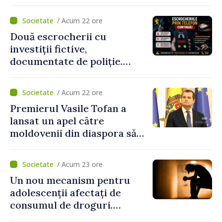
/ Acum 22 ore
Două escrocherii cu
investiții fictive,
documentate de poliție.
Prejudiciul depășește un
milion de lei
/ Acum 22 ore
Premierul Vasile Tofan a
lansat un apel către
moldovenii din diaspora să
se implice în susținerea
proiectelor de dezvoltare
/ Acum 23 ore
ale Republicii Moldova
Un nou mecanism pentru
adolescenții afectați de
consumul de droguri.
Ministerul Sănătății