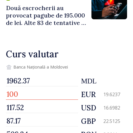
Două escrocherii au
provocat pagube de 195.000
de lei. Alte 83 de tentative au
fost dejucate
Curs valutar
Banca Națională a Moldovei
MDL
EUR
19.6237
USD
16.6982
GBP
22.5125