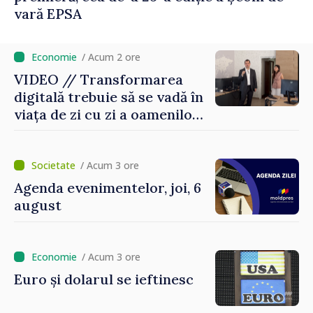
vară EPSA
/ Acum 2 ore
VIDEO // Transformarea
digitală trebuie să se vadă în
viața de zi cu zi a oamenilor
și în modul în care
funcționează economia:
premierul Vasile Tofan, în
/ Acum 3 ore
vizită la AGE
Agenda evenimentelor, joi, 6
august
/ Acum 3 ore
Euro și dolarul se ieftinesc