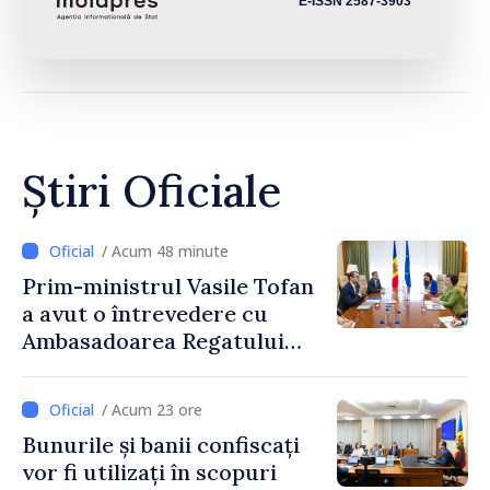
E-ISSN 2587-3903
Știri Oficiale
/ Acum 48 minute
Prim-ministrul Vasile Tofan
a avut o întrevedere cu
Ambasadoarea Regatului
Unit al Marii Britanii și
Irlandei de Nord, Fern
/ Acum 23 ore
Horine
Bunurile și banii confiscați
vor fi utilizați în scopuri