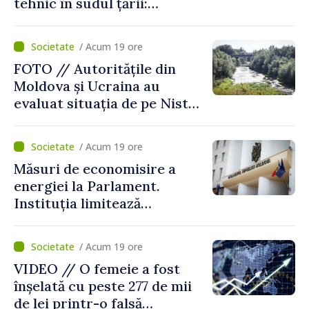
tehnic în sudul țării:
Guvernul a aprobat
înființarea Colegiului moldo-
/ Acum 19 ore
turc la Comrat
FOTO // Autoritățile din
Moldova și Ucraina au
evaluat situația de pe Nistru
și pregătesc măsuri pentru
diminuarea riscurilor
/ Acum 19 ore
Măsuri de economisire a
energiei la Parlament.
Instituția limitează
consumul de electricitate și
apă caldă
/ Acum 19 ore
VIDEO // O femeie a fost
înșelată cu peste 277 de mii
de lei printr-o falsă