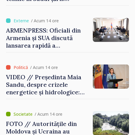
Guvernul a aprobat
înființarea Colegiului moldo-
turc la Comrat
/ Acum 14 ore
ARMENPRESS: Oficiali din
Armenia și SUA discută
lansarea rapidă a
programului TRIPP
/ Acum 14 ore
VIDEO // Președinta Maia
Sandu, despre crizele
energetice și hidrologice:
„Guvernul va face tot
posibilul pentru a atenua
consecințele”
/ Acum 14 ore
FOTO // Autoritățile din
Moldova și Ucraina au