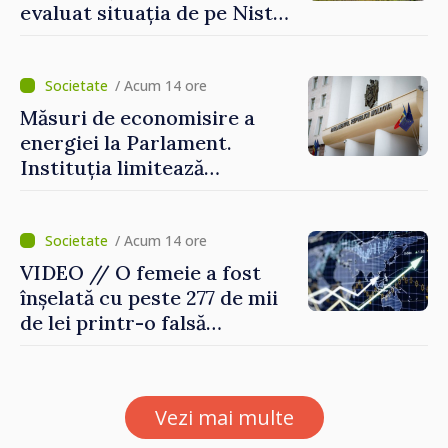
evaluat situația de pe Nistru
și pregătesc măsuri pentru
diminuarea riscurilor
/ Acum 14 ore
Măsuri de economisire a
energiei la Parlament.
Instituția limitează
consumul de electricitate și
apă caldă
/ Acum 14 ore
VIDEO // O femeie a fost
înșelată cu peste 277 de mii
de lei printr-o falsă
platformă de investiții online
Vezi mai multe