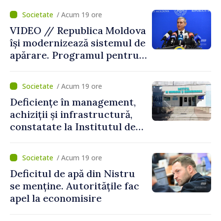
/ Acum 19 ore
VIDEO // Republica Moldova
își modernizează sistemul de
apărare. Programul pentru
perioada 2026–2030, aprobat
de Guvern. Anatolie Nosatîi:
/ Acum 19 ore
„În contextul actual de
Deficiențe în management,
securitate, implementarea
achiziții și infrastructură,
Programului Strategiei
constatate la Institutul de
Naționale de Apărare
Neurologie și
reprezintă un pas esențial
Neurochirurgie „Diomid
pentru consolidarea
/ Acum 19 ore
Gherman”. Ministerul
capacităților de apărare ale
Deficitul de apă din Nistru
Sănătății cere un plan de
statului”
se menține. Autoritățile fac
remediere
apel la economisire