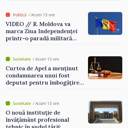
Moldova și SUA
/ Acum 13 ore
VIDEO // R. Moldova va
marca Ziua Independenței
printr-o paradă militară
solemnă. Maia Sandu:
„Evenimentul reflectă
eforturile pentru
/ Acum 13 ore
consolidarea capacităților
Curtea de Apel a menținut
de apărare”
condamnarea unui fost
deputat pentru îmbogățire
ilicită. Acesta va achita
statului peste 2,4 milioane
de lei
/ Acum 13 ore
O nouă instituție de
învățământ profesional
tehnic în sudul țării: