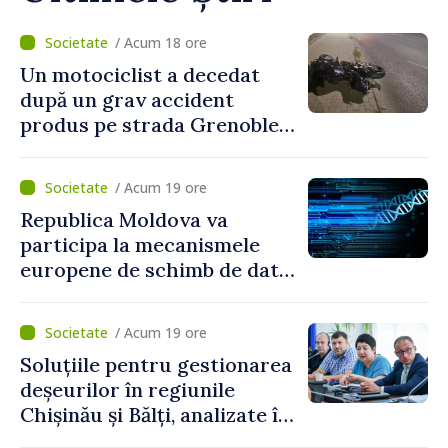
/ Acum 18 ore
Un motociclist a decedat
după un grav accident
produs pe strada Grenoble
din Chișinău
/ Acum 19 ore
Republica Moldova va
participa la mecanismele
europene de schimb de date
ADN
/ Acum 19 ore
Soluțiile pentru gestionarea
deșeurilor în regiunile
Chișinău și Bălți, analizate în
cadrul unui proiect național