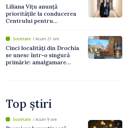
Liliana Vițu anunță
prioritățile la conducerea
Centrului pentru
Comunicare Strategică și
Contracarare a
/ Acum 21 ore
Dezinformării: „Vom fi un
Cinci localități din Drochia
punct de reper pentru o
se unesc într-o singură
societate mai puternică și
primărie: amalgamare
mai rezistentă”
voluntară susținută cu
stimulente de peste 28 de
milioane de lei oferite de
Guvern
Top știri
/ Acum 9 ore