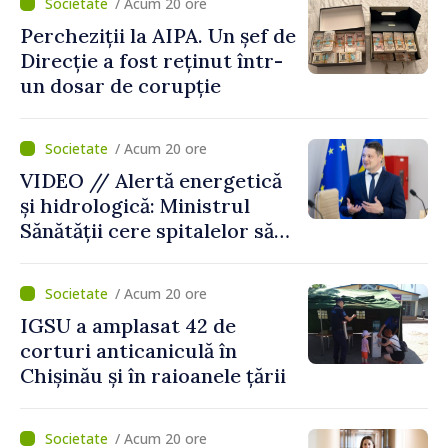
/ Acum 20 ore
obținuți ilegal
Percheziții la AIPA. Un șef de
Direcție a fost reținut într-
un dosar de corupție
/ Acum 20 ore
VIDEO // Alertă energetică
și hidrologică: Ministrul
Sănătății cere spitalelor să-și
consolideze pregătirea
pentru situații excepționale
/ Acum 20 ore
IGSU a amplasat 42 de
corturi anticaniculă în
Chișinău și în raioanele țării
/ Acum 20 ore