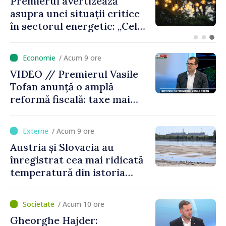
Premierul avertizează
asupra unei situații critice
în sectorul energetic: „Cel
mai probabil, mâine nu vom
putea cumpăra nici curent
/ Acum 9 ore
de avarie”
VIDEO // Premierul Vasile
Tofan anunță o amplă
reformă fiscală: taxe mai
mici pe muncă, impozite mai
mari pentru bănci, tutun și
/ Acum 9 ore
jocurile de noroc
Austria și Slovacia au
înregistrat cea mai ridicată
temperatură din istoria
măsurătorilor
/ Acum 10 ore
Gheorghe Hajder: