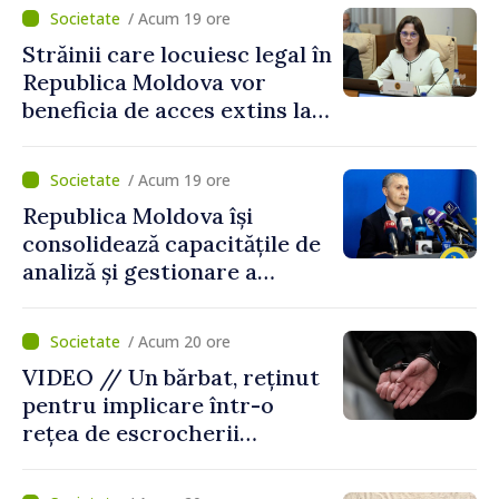
/ Acum 19 ore
Străinii care locuiesc legal în
Republica Moldova vor
beneficia de acces extins la
mecanismele de incluziune
socială și financiară
/ Acum 19 ore
Republica Moldova își
consolidează capacitățile de
analiză și gestionare a
riscurilor la adresa
securității naționale.
/ Acum 20 ore
Metodologia aprobată de
VIDEO // Un bărbat, reținut
Guvern
pentru implicare într-o
rețea de escrocherii
telefonice. Ar fi recrutat
curieri și colectat banii