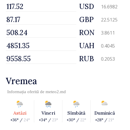
USD
16.6982
GBP
22.5125
RON
3.8611
UAH
0.4045
RUB
0.2053
Vremea
Informația oferită de
meteo2.md
Astăzi
Vineri
Sîmbătă
Duminică
+36° /
24°
+34° /
23°
+30° /
22°
+28° /
21°