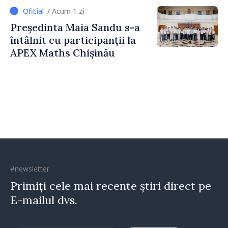
Strategică și Contracarare a
/ Acum 1 zi
Dezinformării
Președinta Maia Sandu s-a
întâlnit cu participanții la
APEX Maths Chișinău
#newsletter
Primiți cele mai recente știri direct pe
E-mailul dvs.