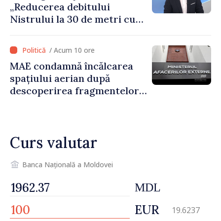
„Reducerea debitului
Nistrului la 30 de metri cubi
pe secundă ar însemna o
„catastrofă naturală”
/ Acum 10 ore
MAE condamnă încălcarea
spațiului aerian după
descoperirea fragmentelor
dronei de la Văleni
Curs valutar
Banca Națională a Moldovei
MDL
EUR
19.6237