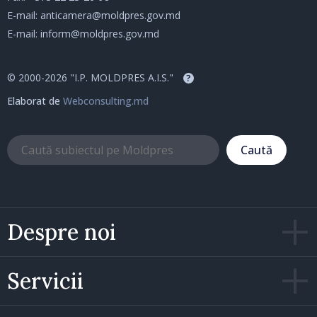
E-mail:
anticamera@moldpres.gov.md
E-mail:
inform@moldpres.gov.md
© 2000-2026 "I.P. MOLDPRES A.I.S."
?
Elaborat de
Webconsulting.md
Caută
Despre noi
Servicii