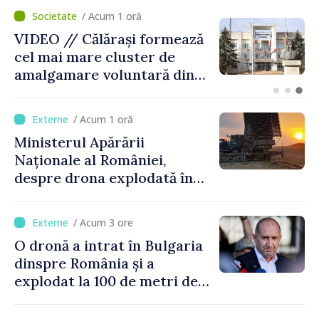
/ Acum 24 minute
BTA: Tendința de scădere a
nivelului Dunării se menține,
iar situația hidrologică
rămâne dificilă
/ Acum 1 oră
Ministerul Apărării
Naționale al României,
despre drona explodată în
Bulgaria: „Radarele noastre
nu au detectat niciun
/ Acum 3 ore
vehicul aerian”
O dronă a intrat în Bulgaria
dinspre România și a
explodat la 100 de metri de
graniță