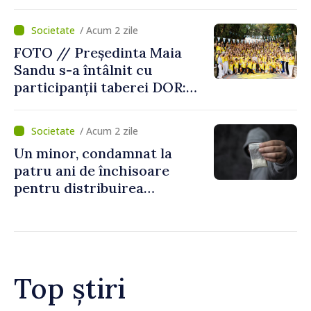
Centru
/ Acum 2 zile
FOTO // Președinta Maia
Sandu s-a întâlnit cu
participanții taberei DOR:
„Legătura lor cu țara
noastră rămâne puternică”
/ Acum 2 zile
Un minor, condamnat la
patru ani de închisoare
pentru distribuirea
drogurilor în raionul Edineț
Top știri