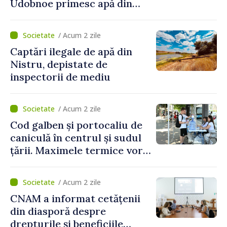
Udobnoe primesc apă din
partea funcționarilor vamali
și a polițiștilor de frontieră
/ Acum 2 zile
Captări ilegale de apă din
Nistru, depistate de
inspectorii de mediu
/ Acum 2 zile
Cod galben și portocaliu de
caniculă în centrul și sudul
țării. Maximele termice vor
ajunge până la 37°C
/ Acum 2 zile
CNAM a informat cetățenii
din diasporă despre
drepturile și beneficiile