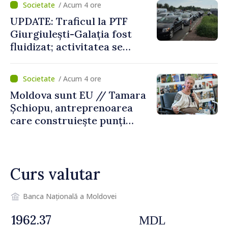
/ Acum 4 ore
UPDATE: Traficul la PTF
Giurgiulești-Galația fost
fluidizat; activitatea se
desfășoară în condiții
normale
/ Acum 4 ore
Moldova sunt EU // Tamara
Șchiopu, antreprenoarea
care construiește punți
între Marea Britanie și
Republica Moldova
Curs valutar
Banca Națională a Moldovei
MDL