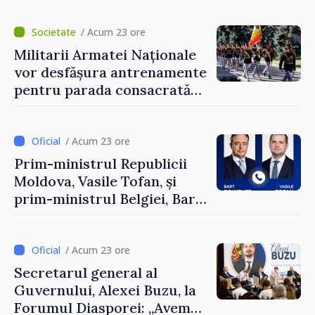
Eugeniu Osmochescu, la
Forumul Diasporei
/ Acum 23 ore
Militarii Armatei Naționale
vor desfășura antrenamente
pentru parada consacrată
Zilei Independenței
/ Acum 23 ore
Prim-ministrul Republicii
Moldova, Vasile Tofan, și
prim-ministrul Belgiei, Bart
De Wever, au discutat
despre parcursul european
al Republicii Moldova.
/ Acum 23 ore
Secretarul general al
Guvernului, Alexei Buzu, la
Forumul Diasporei: „Avem