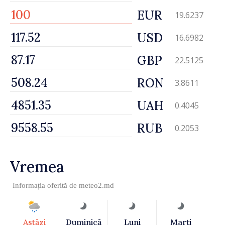
EUR
19.6237
USD
16.6982
GBP
22.5125
RON
3.8611
UAH
0.4045
RUB
0.2053
Vremea
Informația oferită de
meteo2.md
Astăzi
Duminică
Luni
Marţi