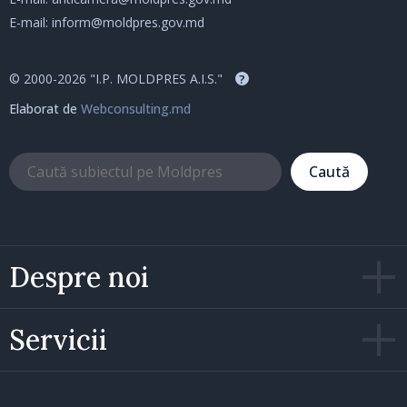
E-mail:
inform@moldpres.gov.md
© 2000-2026 "I.P. MOLDPRES A.I.S."
?
Elaborat de
Webconsulting.md
Caută
Despre noi
Servicii