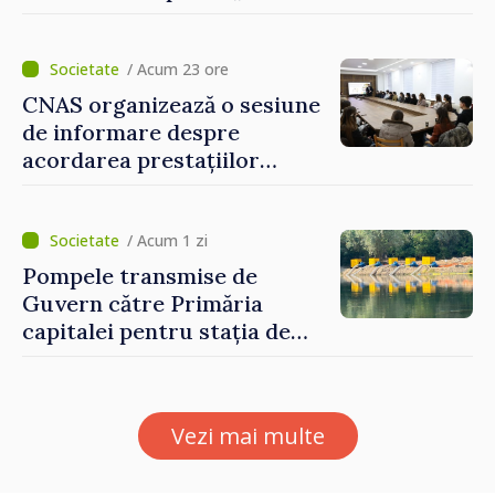
nevoie de fiecare dintre
dumneavoastră pentru a
construi comunități mai
/ Acum 23 ore
puternice”
CNAS organizează o sesiune
de informare despre
acordarea prestațiilor
sociale și serviciile
electronice. Cetățenii,
invitați să se înscrie la
/ Acum 1 zi
eveniment
Pompele transmise de
Guvern către Primăria
capitalei pentru stația de
captarea a apei de la Vadul
lui Vodă au fost instalate și
puse în funcțiune
Vezi mai multe