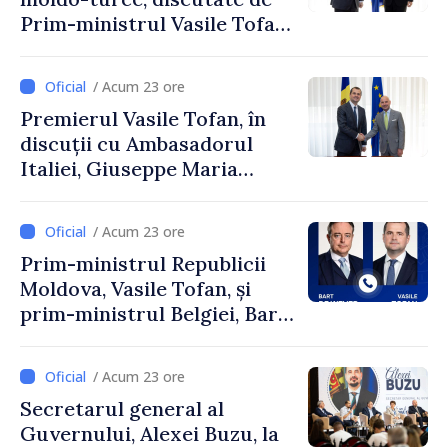
Prim-ministrul Vasile Tofan
și Ambasadorul Turciei,
Uygar Mustafa Sertel
/ Acum 23 ore
Premierul Vasile Tofan, în
discuții cu Ambasadorul
Italiei, Giuseppe Maria
Perricone
/ Acum 23 ore
Prim-ministrul Republicii
Moldova, Vasile Tofan, și
prim-ministrul Belgiei, Bart
De Wever, au discutat
despre parcursul european
/ Acum 23 ore
al Republicii Moldova.
Secretarul general al
Guvernului, Alexei Buzu, la