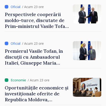
integrarea europeană.
Reuniune la Moghiliov-
/ Acum 23 ore
Podolsk
Perspectivele cooperării
moldo-turce, discutate de
Prim-ministrul Vasile Tofan
și Ambasadorul Turciei,
Uygar Mustafa Sertel
/ Acum 23 ore
Premierul Vasile Tofan, în
discuții cu Ambasadorul
Italiei, Giuseppe Maria
Perricone
/ Acum 23 ore
Oportunitățile economice și
investiționale oferite de
Republica Moldova,
prezentate de vicepremierul