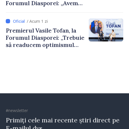
Forumul Diasporei: „Avem
nevoie de fiecare dintre
dumneavoastră pentru a
/ Acum 1 zi
construi comunități mai
Premierul Vasile Tofan, la
puternice”
Forumul Diasporei: „Trebuie
să readucem optimismul
oamenilor și încrederea că
Republica Moldova merge în
direcția corectă”
#newsletter
Primiți cele mai recente știri direct pe
E-mailul dvs.