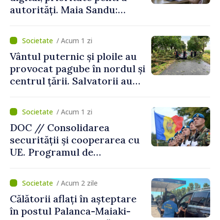
autorități. Maia Sandu:
„Trebuie să creăm
mecanisme care să-i
/ Acum 1 zi
protejeze”
Vântul puternic și ploile au
provocat pagube în nordul și
centrul țării. Salvatorii au
intervenit în zece cazuri
/ Acum 1 zi
DOC // Consolidarea
securității și cooperarea cu
UE. Programul de
implementare a Strategiei
Naționale de Apărare pentru
/ Acum 2 zile
perioada 2024–2034,
Călătorii aflați în așteptare
publicat în Monitorul Oficial
în postul Palanca-Maiaki-