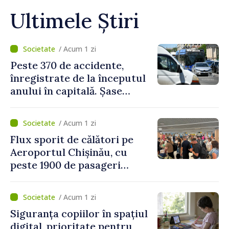
Ultimele Știri
/ Acum 1 zi
Peste 370 de accidente,
înregistrate de la începutul
anului în capitală. Șase
persoane și-au pierdut viața
/ Acum 1 zi
Flux sporit de călători pe
Aeroportul Chișinău, cu
peste 1900 de pasageri
deserviți pe oră în perioada
de vârf a concediilor
/ Acum 1 zi
Siguranța copiilor în spațiul
digital, prioritate pentru