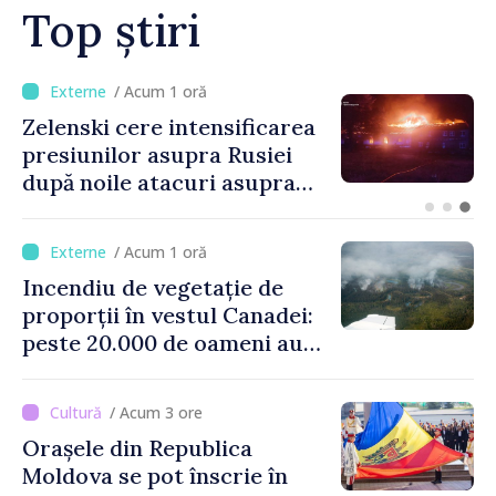
Top știri
/ Acum 10 minute
ANSA: Țara de origine a
alimentelor va fi afișată la
raft în mod obligatoriu de
luni, 10 august. Comercianții
riscă amenzi de zeci de mii
/ Acum 1 oră
de lei de lei
Incendiu de vegetație de
proporții în vestul Canadei:
peste 20.000 de oameni au
fost evacuați
/ Acum 3 ore
Orașele din Republica
Moldova se pot înscrie în