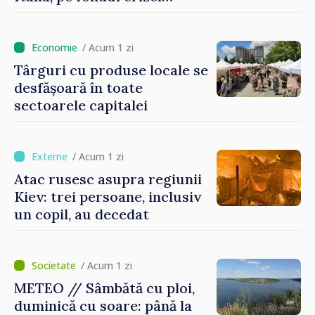
migratorii din Ceuta
/ Acum 1 zi
Târguri cu produse locale se
desfășoară în toate
sectoarele capitalei
/ Acum 1 zi
Atac rusesc asupra regiunii
Kiev: trei persoane, inclusiv
un copil, au decedat
/ Acum 1 zi
METEO // Sâmbătă cu ploi,
duminică cu soare: până la