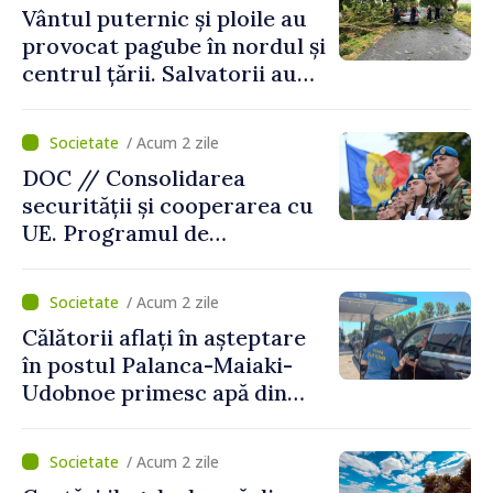
Vântul puternic și ploile au
provocat pagube în nordul și
centrul țării. Salvatorii au
intervenit în zece cazuri
/ Acum 2 zile
DOC // Consolidarea
securității și cooperarea cu
UE. Programul de
implementare a Strategiei
Naționale de Apărare pentru
/ Acum 2 zile
perioada 2024–2034,
Călătorii aflați în așteptare
publicat în Monitorul Oficial
în postul Palanca-Maiaki-
Udobnoe primesc apă din
partea funcționarilor vamali
și a polițiștilor de frontieră
/ Acum 2 zile