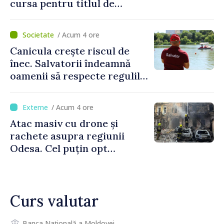
cursa pentru titlul de
„Capitală Europeană a
Culturii 2033”
/ Acum 4 ore
Canicula crește riscul de
înec. Salvatorii îndeamnă
oamenii să respecte regulile
de siguranță la scăldat
/ Acum 4 ore
Atac masiv cu drone și
rachete asupra regiunii
Odesa. Cel puțin opt
persoane au fost rănite
Curs valutar
Banca Națională a Moldovei