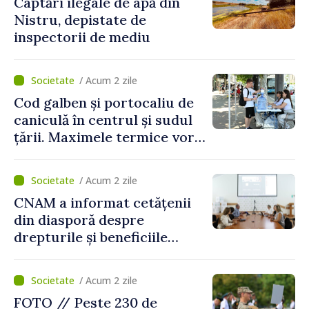
Captări ilegale de apă din
Nistru, depistate de
inspectorii de mediu
/ Acum 2 zile
Cod galben și portocaliu de
caniculă în centrul și sudul
țării. Maximele termice vor
ajunge până la 37°C
/ Acum 2 zile
CNAM a informat cetățenii
din diasporă despre
drepturile și beneficiile
asigurării medicale
/ Acum 2 zile
FOTO // Peste 230 de