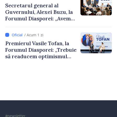
al Republicii Moldova.
Secretarul general al
Guvernului, Alexei Buzu, la
Forumul Diasporei: „Avem
nevoie de fiecare dintre
dumneavoastră pentru a
/ Acum 1 zi
construi comunități mai
Premierul Vasile Tofan, la
puternice”
Forumul Diasporei: „Trebuie
să readucem optimismul
oamenilor și încrederea că
Republica Moldova merge în
direcția corectă”
#newsletter