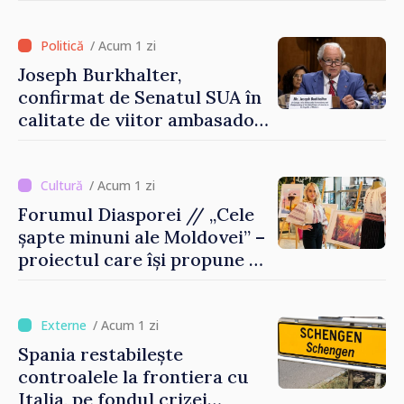
între Marea Britanie și
Republica Moldova
/ Acum 1 zi
Joseph Burkhalter,
confirmat de Senatul SUA în
calitate de viitor ambasador
în Republica Moldova
/ Acum 1 zi
Forumul Diasporei // „Cele
șapte minuni ale Moldovei” –
proiectul care își propune să
apropie copiii din diaspora
de țara de origine
/ Acum 1 zi
Spania restabilește
controalele la frontiera cu
Italia, pe fondul crizei