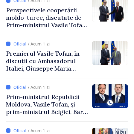
/ Acum 1 zi
Perspectivele cooperării
moldo-turce, discutate de
Prim-ministrul Vasile Tofan
și Ambasadorul Turciei,
Uygar Mustafa Sertel
/ Acum 1 zi
Premierul Vasile Tofan, în
discuții cu Ambasadorul
Italiei, Giuseppe Maria
Perricone
/ Acum 1 zi
Prim-ministrul Republicii
Moldova, Vasile Tofan, și
prim-ministrul Belgiei, Bart
De Wever, au discutat
despre parcursul european
/ Acum 1 zi