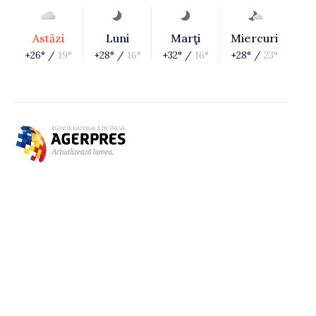
Astăzi
Luni
Marţi
Miercuri
+26° /
19°
+28° /
16°
+32° /
16°
+28° /
23°