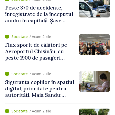
Peste 370 de accidente,
înregistrate de la începutul
anului în capitală. Șase
persoane și-au pierdut viața
/ Acum 2 zile
Flux sporit de călători pe
Aeroportul Chișinău, cu
peste 1900 de pasageri
deserviți pe oră în perioada
de vârf a concediilor
/ Acum 2 zile
Siguranța copiilor în spațiul
digital, prioritate pentru
autorități. Maia Sandu:
„Trebuie să creăm
mecanisme care să-i
/ Acum 2 zile
protejeze”