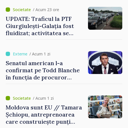
/ Acum 23 ore
UPDATE: Traficul la PTF
Giurgiulești-Galația fost
fluidizat; activitatea se
desfășoară în condiții
normale
/ Acum 1 zi
Senatul american l-a
confirmat pe Todd Blanche
în funcția de procuror
general al Statelor Unite
/ Acum 1 zi
Moldova sunt EU // Tamara
Șchiopu, antreprenoarea
care construiește punți