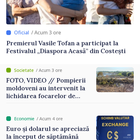
/ Acum 3 ore
Premierul Vasile Tofan a participat la
Festivalul „Diaspora Acasă” din Costești
/ Acum 3 ore
FOTO, VIDEO // Pompierii
moldoveni au intervenit la
lichidarea focarelor de
incendiu în apropiere de
Thessaloniki. Misiunea a
durat cinci ore
/ Acum 4 ore
Euro și dolarul se apreciază
la început de săptămână