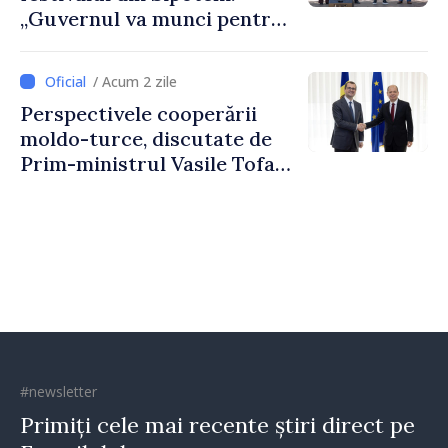
„Guvernul va munci pentru
ca fiecare sat, fiecare
comunitate și toți
/ Acum 2 zile
moldovenii să prospere”
Perspectivele cooperării
moldo-turce, discutate de
Prim-ministrul Vasile Tofan
și Ambasadorul Turciei,
Uygar Mustafa Sertel
#newsletter
Primiți cele mai recente știri direct pe