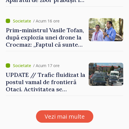
Crocmaz ar putea fi o
„dronă-rachetă”
/ Acum 16 ore
Prim-ministrul Vasile Tofan,
după explozia unei drone la
Crocmaz: „Faptul că suntem
în afara zonei de război nu
ne protejează”
/ Acum 17 ore
UPDATE // Trafic fluidizat la
postul vamal de frontieră
Otaci. Activitatea se
desfășoară în condiții
normale
Vezi mai multe