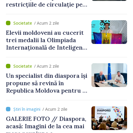
restricțiile de circulație pe
drumul R3, unde se
desfășoară lucrări de
/ Acum 2 zile
reparație
Elevii moldoveni au cucerit
trei medalii la Olimpiada
Internațională de Inteligență
Artificială
/ Acum 2 zile
Un specialist din diaspora își
propune să revină în
Republica Moldova pentru a
contribui la dezvoltarea
registrului naval național
/ Acum 2 zile
GALERIE FOTO // Diaspora,
acasă: Imagini de la cea mai