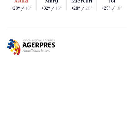
Astăzi
Marţi
Miercuri
Joi
+28° /
16°
+32° /
16°
+28° /
20°
+25° /
18°