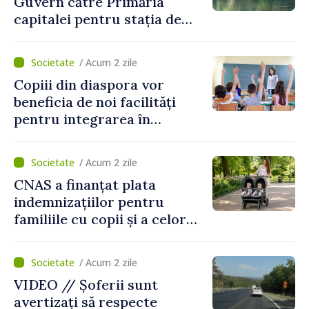
Guvern către Primăria
capitalei pentru stația de
captarea a apei de la Vadul
lui Vodă au fost instalate și
/ Acum 2 zile
puse în funcțiune
Copiii din diaspora vor
beneficia de noi facilități
pentru integrarea în
sistemul educațional din
Republica Moldova
/ Acum 2 zile
CNAS a finanțat plata
indemnizațiilor pentru
familiile cu copii și a celor
pentru incapacitate
temporară de muncă
/ Acum 2 zile
VIDEO // Șoferii sunt
avertizați să respecte