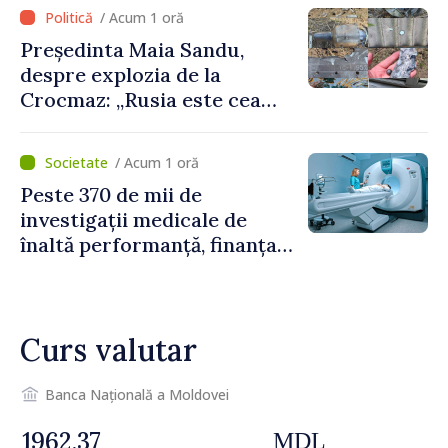
/ Acum 1 oră
Președinta Maia Sandu,
despre explozia de la
Crocmaz: „Rusia este cea
care duce războiul de
agresiune în Ucraina și
/ Acum 1 oră
poartă întreaga vină pentru
Peste 370 de mii de
pericolul adus la casele
investigații medicale de
oamenilor noștri”
înaltă performanță, finanțate
de asigurarea obligatorie în
prima jumătate a anului
Curs valutar
Banca Națională a Moldovei
MDL