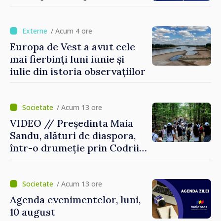
/ Acum 4 ore
Europa de Vest a avut cele
mai fierbinți luni iunie și
iulie din istoria observațiilor
/ Acum 13 ore
VIDEO // Președinta Maia
Sandu, alături de diaspora,
într-o drumeție prin Codrii
Moldovei: „Încă mai avem ce
descoperi”
/ Acum 13 ore
Agenda evenimentelor, luni,
10 august