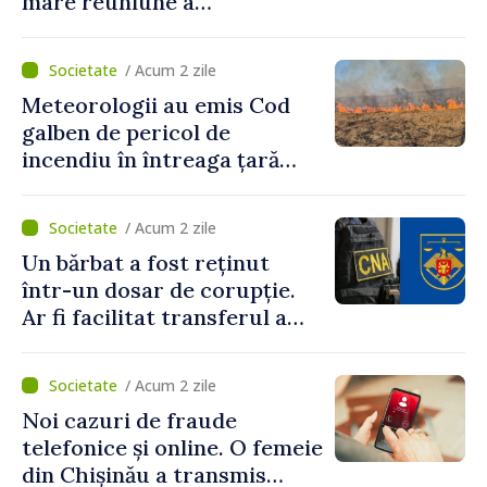
mare reuniune a
moldovenilor de peste
hotare
/ Acum 2 zile
Meteorologii au emis Cod
galben de pericol de
incendiu în întreaga țară
până pe 14 august
/ Acum 2 zile
Un bărbat a fost reținut
într-un dosar de corupție.
Ar fi facilitat transferul a
60.000 de dolari prin
portofele electronice
/ Acum 2 zile
Noi cazuri de fraude
telefonice și online. O femeie
din Chișinău a transmis