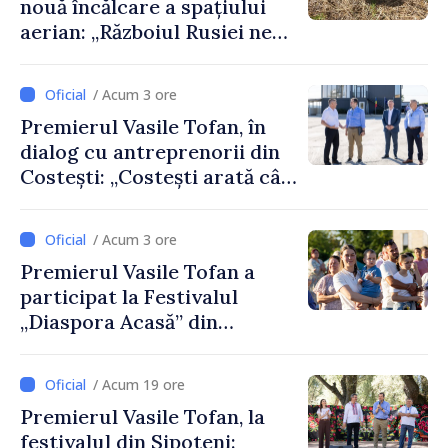
nouă încălcare a spațiului
aerian: „Războiul Rusiei ne
afectează direct”
/ Acum 3 ore
Premierul Vasile Tofan, în
dialog cu antreprenorii din
Costești: „Costești arată cât
de mult poate face o
comunitate atunci când
/ Acum 3 ore
există inițiativă, muncă și
Premierul Vasile Tofan a
spirit antreprenorial”
participat la Festivalul
„Diaspora Acasă” din
Costești
/ Acum 19 ore
Premierul Vasile Tofan, la
festivalul din Sipoteni: