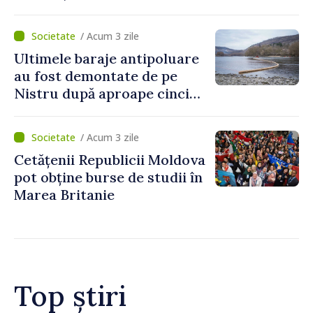
escrocilor 990 000 de lei
/ Acum 3 zile
Ultimele baraje antipoluare
au fost demontate de pe
Nistru după aproape cinci
luni de intervenții
/ Acum 3 zile
Cetățenii Republicii Moldova
pot obține burse de studii în
Marea Britanie
Top știri