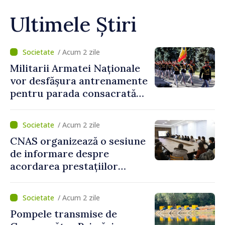
Ultimele Știri
/ Acum 2 zile
Militarii Armatei Naționale
vor desfășura antrenamente
pentru parada consacrată
Zilei Independenței
/ Acum 2 zile
CNAS organizează o sesiune
de informare despre
acordarea prestațiilor
sociale și serviciile
electronice. Cetățenii,
/ Acum 2 zile
invitați să se înscrie la
Pompele transmise de
eveniment