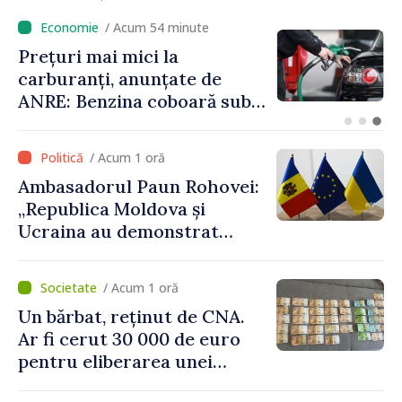
/ Acum 29 minute
Explozia de la Crocmaz. 
e
condamnă incidentul și
 sub
recheamă ambasadorul
Republicii Moldova la
Moscova pentru consultă
/ Acum 1 oră
Ambasadorul Paun Rohovei:
„Republica Moldova și
Ucraina au demonstrat
performanțe fără precedent
în procesul de integrare
/ Acum 1 oră
europeană”
Un bărbat, reținut de CNA.
Ar fi cerut 30 000 de euro
pentru eliberarea unei
persoane condamnate