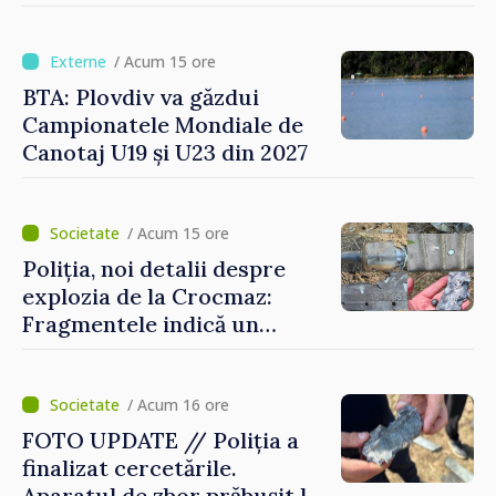
/ Acum 15 ore
BTA: Plovdiv va găzdui
Campionatele Mondiale de
Canotaj U19 și U23 din 2027
/ Acum 15 ore
Poliția, noi detalii despre
explozia de la Crocmaz:
Fragmentele indică un
posibil tip de „dronă-
rachetă”
/ Acum 16 ore
FOTO UPDATE // Poliția a
finalizat cercetările.
Aparatul de zbor prăbușit la