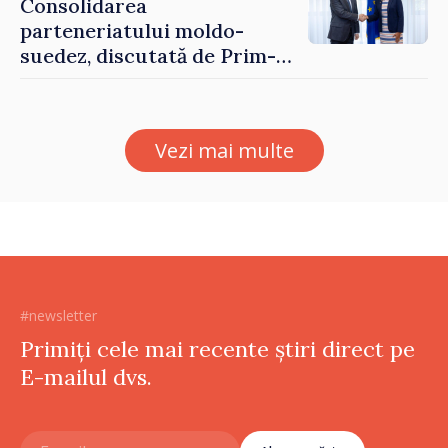
Consolidarea
parteneriatului moldo-
suedez, discutată de Prim-
ministrul Vasile Tofan și
Ambasadoarea Suediei,
Petra Lärke
Vezi mai multe
#newsletter
Primiți cele mai recente știri direct pe
E-mailul dvs.