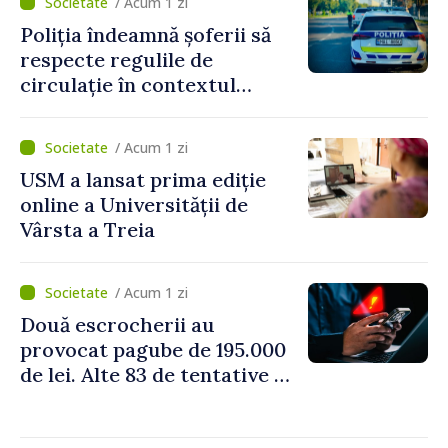
/ Acum 1 zi
Poliția îndeamnă șoferii să
respecte regulile de
circulație în contextul
intensificării traficului din
perioada concediilor
/ Acum 1 zi
USM a lansat prima ediție
online a Universității de
Vârsta a Treia
/ Acum 1 zi
Două escrocherii au
provocat pagube de 195.000
de lei. Alte 83 de tentative au
fost dejucate