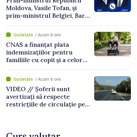
Prim-ministrul Republicii
Moldova, Vasile Tofan, și
prim-ministrul Belgiei, Bart
De Wever, au discutat
despre parcursul european
/ Acum 6 ore
al Republicii Moldova.
CNAS a finanțat plata
indemnizațiilor pentru
familiile cu copii și a celor
pentru incapacitate
temporară de muncă
/ Acum 6 ore
VIDEO // Șoferii sunt
avertizați să respecte
restricțiile de circulație pe
drumul R3, unde se
desfășoară lucrări de
reparație
Curs valutar