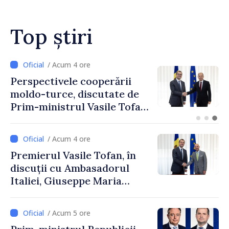
Top știri
/ Acum 4 ore
Perspectivele cooperării
moldo-turce, discutate de
Prim-ministrul Vasile Tofan
și Ambasadorul Turciei,
Uygar Mustafa Sertel
/ Acum 4 ore
Premierul Vasile Tofan, în
discuții cu Ambasadorul
Italiei, Giuseppe Maria
Perricone
/ Acum 5 ore