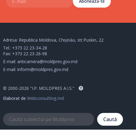
Abonează-te
Adresa: Republica Moldova, Chișinău, str.Puskin, 22
Tel.:
+373 22 23-34-28
Fax: +373 22 23-26-98
E-mail:
anticamera@moldpres.gov.md
E-mail:
inform@moldpres.gov.md
© 2000-2026 "I.P. MOLDPRES A.I.S."
?
Elaborat de
Webconsulting.md
Caută