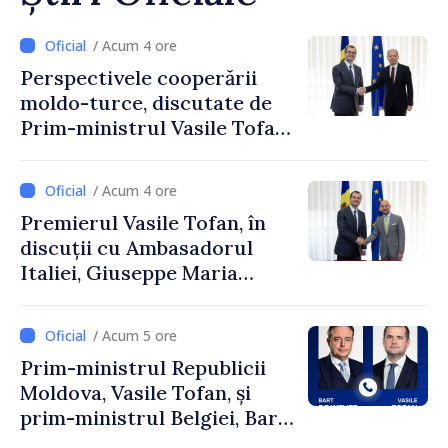
/ Acum 4 ore
Perspectivele cooperării
moldo-turce, discutate de
Prim-ministrul Vasile Tofan
și Ambasadorul Turciei,
Uygar Mustafa Sertel
/ Acum 4 ore
Premierul Vasile Tofan, în
discuții cu Ambasadorul
Italiei, Giuseppe Maria
Perricone
/ Acum 5 ore
Prim-ministrul Republicii
Moldova, Vasile Tofan, și
prim-ministrul Belgiei, Bart
De Wever, au discutat