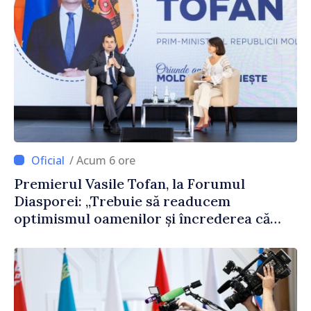
/ Acum 6 ore
Premierul Vasile Tofan, la Forumul
Diasporei: „Trebuie să readucem
optimismul oamenilor și încrederea că
Republica Moldova merge în direcția
corectă”