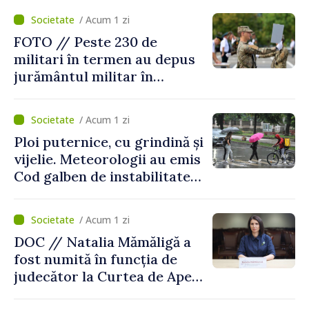
/ Acum 1 zi
FOTO // Peste 230 de
militari în termen au depus
jurământul militar în
garnizoana Chișinău
/ Acum 1 zi
Ploi puternice, cu grindină și
vijelie. Meteorologii au emis
Cod galben de instabilitate
atmosferică
/ Acum 1 zi
DOC // Natalia Mămăligă a
fost numită în funcția de
judecător la Curtea de Apel
Centru