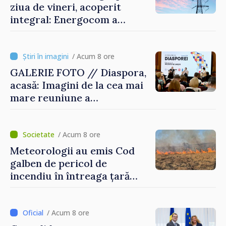
ziua de vineri, acoperit
integral: Energocom a
rezervat volumele
/ Acum 8 ore
GALERIE FOTO // Diaspora,
acasă: Imagini de la cea mai
mare reuniune a
moldovenilor de peste
hotare
/ Acum 8 ore
Meteorologii au emis Cod
galben de pericol de
incendiu în întreaga țară
până pe 14 august
/ Acum 8 ore