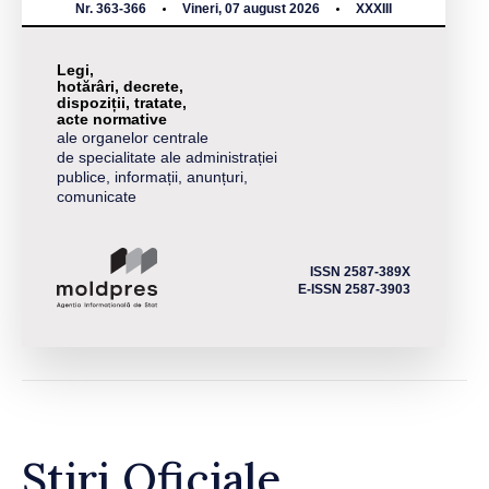
Nr. 363-366
Vineri, 07 august 2026
XXXIII
Legi,
hotărâri, decrete,
dispoziții, tratate,
acte normative
ale organelor centrale
de specialitate ale administrației
publice, informații, anunțuri,
comunicate
ISSN 2587-389X
E-ISSN 2587-3903
Știri Oficiale