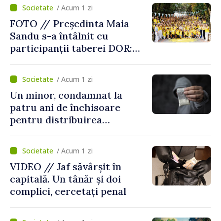
/ Acum 1 zi
FOTO // Președinta Maia
Sandu s-a întâlnit cu
participanții taberei DOR:
„Legătura lor cu țara
noastră rămâne puternică”
/ Acum 1 zi
Un minor, condamnat la
patru ani de închisoare
pentru distribuirea
drogurilor în raionul Edineț
/ Acum 1 zi
VIDEO // Jaf săvârșit în
capitală. Un tânăr și doi
complici, cercetați penal