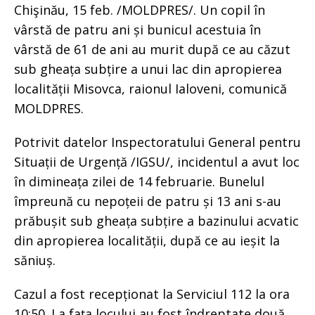
Chişinău, 15 feb. /MOLDPRES/. Un copil în
vârstă de patru ani și bunicul acestuia în
vârstă de 61 de ani au murit după ce au căzut
sub gheața subțire a unui lac din apropierea
localității Misovca, raionul Ialoveni, comunică
MOLDPRES.
Potrivit datelor Inspectoratului General pentru
Situații de Urgență /IGSU/, incidentul a avut loc
în dimineața zilei de 14 februarie. Bunelul
împreună cu nepoțeii de patru și 13 ani s-au
prăbușit sub gheața subțire a bazinului acvatic
din apropierea localității, după ce au ieșit la
săniuș.
Cazul a fost recepționat la Serviciul 112 la ora
10:50. La fața locului au fost îndreptate două