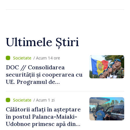
Ultimele Știri
/ Acum 14 ore
DOC // Consolidarea
securității și cooperarea cu
UE. Programul de
implementare a Strategiei
Naționale de Apărare pentru
/ Acum 1 zi
perioada 2024–2034,
Călătorii aflați în așteptare
publicat în Monitorul Oficial
în postul Palanca-Maiaki-
Udobnoe primesc apă din