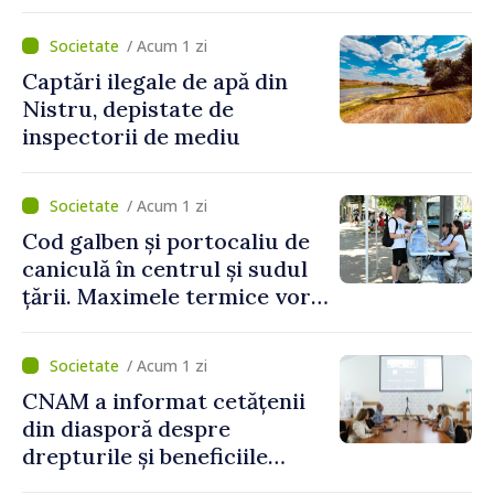
partea funcționarilor vamali
și a polițiștilor de frontieră
/ Acum 1 zi
Captări ilegale de apă din
Nistru, depistate de
inspectorii de mediu
/ Acum 1 zi
Cod galben și portocaliu de
caniculă în centrul și sudul
țării. Maximele termice vor
ajunge până la 37°C
/ Acum 1 zi
CNAM a informat cetățenii
din diasporă despre
drepturile și beneficiile
asigurării medicale