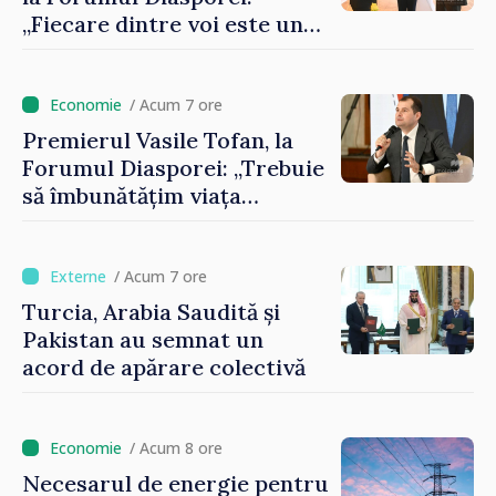
„Fiecare dintre voi este un
ambasador al țării noastre și
contribuie la promovarea
imaginii Republicii Moldova”
/ Acum 7 ore
Premierul Vasile Tofan, la
Forumul Diasporei: „Trebuie
să îmbunătățim viața
oamenilor și să repornim
motoarele economiei”
/ Acum 7 ore
Turcia, Arabia Saudită și
Pakistan au semnat un
acord de apărare colectivă
/ Acum 8 ore
Necesarul de energie pentru