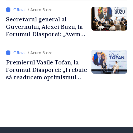
despre parcursul european
/ Acum 5 ore
al Republicii Moldova.
Secretarul general al
Guvernului, Alexei Buzu, la
Forumul Diasporei: „Avem
nevoie de fiecare dintre
dumneavoastră pentru a
/ Acum 6 ore
construi comunități mai
Premierul Vasile Tofan, la
puternice”
Forumul Diasporei: „Trebuie
să readucem optimismul
oamenilor și încrederea că
Republica Moldova merge în
direcția corectă”