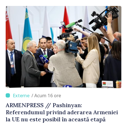
Republica Moldova merge în direcția
corectă”
/ Acum 16 ore
ARMENPRESS // Pashinyan:
Referendumul privind aderarea Armeniei
la UE nu este posibil în această etapă