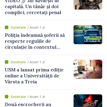
VIDEO // Jaf săvârșit în
capitală. Un tânăr și doi
complici, cercetați penal
/ Acum 1 zi
Poliția îndeamnă șoferii să
respecte regulile de
circulație în contextul
intensificării traficului din
perioada concediilor
/ Acum 1 zi
USM a lansat prima ediție
online a Universității de
Vârsta a Treia
/ Acum 1 zi
Două escrocherii au