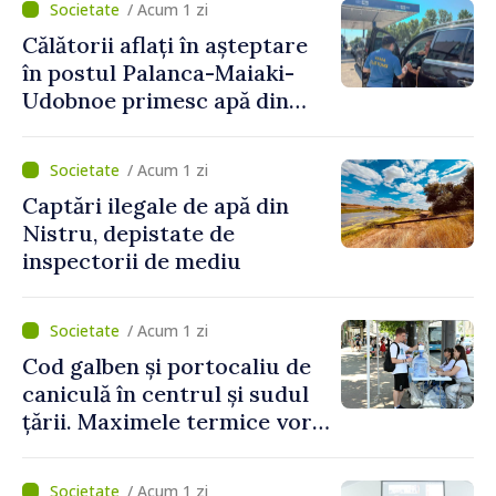
/ Acum 1 zi
perioada 2024–2034,
Călătorii aflați în așteptare
publicat în Monitorul Oficial
în postul Palanca-Maiaki-
Udobnoe primesc apă din
partea funcționarilor vamali
și a polițiștilor de frontieră
/ Acum 1 zi
Captări ilegale de apă din
Nistru, depistate de
inspectorii de mediu
/ Acum 1 zi
Cod galben și portocaliu de
caniculă în centrul și sudul
țării. Maximele termice vor
ajunge până la 37°C
/ Acum 1 zi