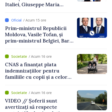
Italiei, Giuseppe Maria
Perricone
/ Acum 15 ore
Prim-ministrul Republicii
Moldova, Vasile Tofan, și
prim-ministrul Belgiei, Bart
De Wever, au discutat
despre parcursul european
/ Acum 16 ore
al Republicii Moldova.
CNAS a finanțat plata
indemnizațiilor pentru
familiile cu copii și a celor
pentru incapacitate
temporară de muncă
/ Acum 16 ore
VIDEO // Șoferii sunt
avertizați să respecte