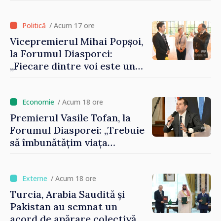
contribui la dezvoltarea
registrului naval național
/ Acum 17 ore
Vicepremierul Mihai Popșoi,
la Forumul Diasporei:
„Fiecare dintre voi este un
ambasador al țării noastre și
contribuie la promovarea
imaginii Republicii Moldova”
/ Acum 18 ore
Premierul Vasile Tofan, la
Forumul Diasporei: „Trebuie
să îmbunătățim viața
oamenilor și să repornim
motoarele economiei”
/ Acum 18 ore
Turcia, Arabia Saudită și
Pakistan au semnat un
acord de apărare colectivă