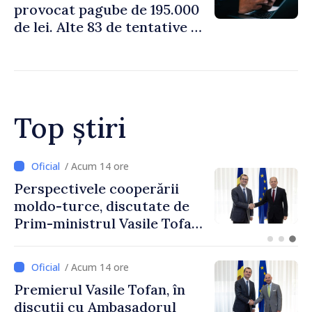
provocat pagube de 195.000
de lei. Alte 83 de tentative au
fost dejucate
Top știri
/ Acum 11 ore
Forumul Diasporei //
Republica Moldova,
promovată în Elveția prin
turism, investiții și
exporturi
/ Acum 14 ore
Premierul Vasile Tofan, în
discuții cu Ambasadorul