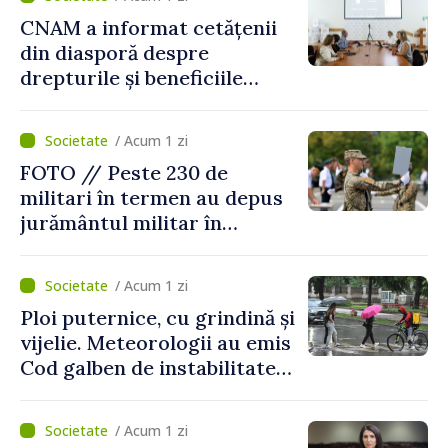
CNAM a informat cetățenii
din diasporă despre
drepturile și beneficiile
asigurării medicale
/ Acum 1 zi
FOTO // Peste 230 de
militari în termen au depus
jurământul militar în
garnizoana Chișinău
/ Acum 1 zi
Ploi puternice, cu grindină și
vijelie. Meteorologii au emis
Cod galben de instabilitate
atmosferică
/ Acum 1 zi