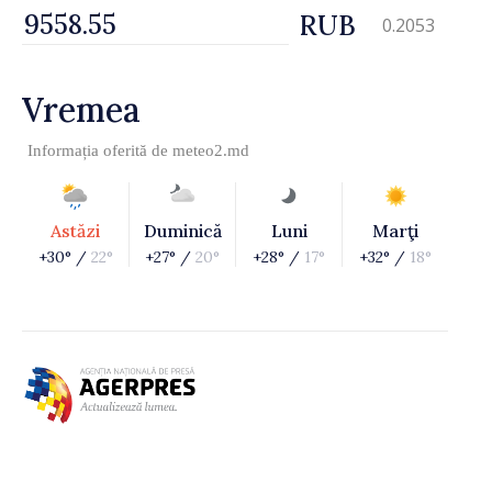
RUB
0.2053
Vremea
Informația oferită de
meteo2.md
Astăzi
Duminică
Luni
Marţi
+30° /
22°
+27° /
20°
+28° /
17°
+32° /
18°