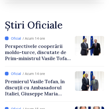
Știri Oficiale
/ Acum 14 ore
Perspectivele cooperării
moldo-turce, discutate de
Prim-ministrul Vasile Tofan
și Ambasadorul Turciei,
Uygar Mustafa Sertel
/ Acum 14 ore
Premierul Vasile Tofan, în
discuții cu Ambasadorul
Italiei, Giuseppe Maria
Perricone
/ Acum 15 ore