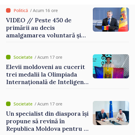
/ Acum 16 ore
VIDEO // Peste 450 de
primării au decis
amalgamarea voluntară și
vor beneficia de fonduri
pentru investiții. Igor
Grosu: „Este important să
/ Acum 17 ore
depășim blocajele și să dăm o
Elevii moldoveni au cucerit
șansă localităților să se
trei medalii la Olimpiada
dezvolte”
Internațională de Inteligență
Artificială
/ Acum 17 ore
Un specialist din diaspora își
propune să revină în
Republica Moldova pentru a