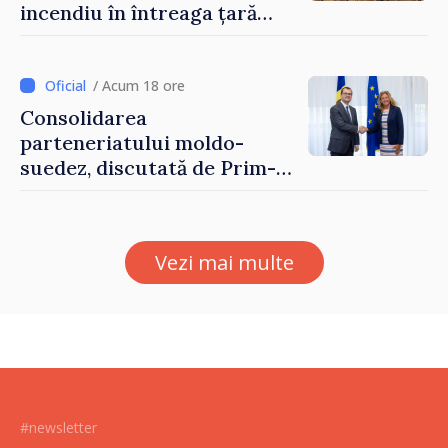
incendiu în întreaga țară
până pe 14 august
/ Acum 18 ore
Consolidarea
parteneriatului moldo-
suedez, discutată de Prim-
ministrul Vasile Tofan și
Ambasadoarea Suediei,
Petra Lärke
Vezi mai multe
#newsletter