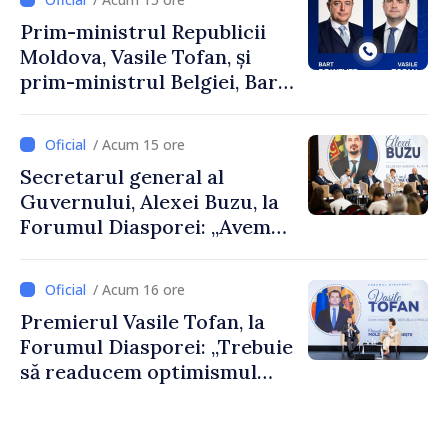
Prim-ministrul Republicii
Moldova, Vasile Tofan, și
prim-ministrul Belgiei, Bart
De Wever, au discutat
despre parcursul european
/ Acum 15 ore
al Republicii Moldova.
Secretarul general al
Guvernului, Alexei Buzu, la
Forumul Diasporei: „Avem
nevoie de fiecare dintre
dumneavoastră pentru a
/ Acum 16 ore
construi comunități mai
Premierul Vasile Tofan, la
puternice”
Forumul Diasporei: „Trebuie
să readucem optimismul
oamenilor și încrederea că
Republica Moldova merge în
direcția corectă”