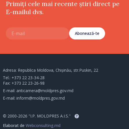
Primiți cele mai recente știri direct pe
E-mailul dvs.
Abonează-te
Adresa: Republica Moldova, Chișinău, str.Puskin, 22
Tel.:
+373 22 23-34-28
Fax: +373 22 23-26-98
E-mail:
anticamera@moldpres.gov.md
E-mail:
inform@moldpres.gov.md
© 2000-2026 "I.P. MOLDPRES A.I.S."
?
Elaborat de
Webconsulting.md