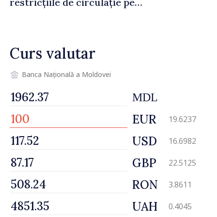
restricțiile de circulație pe
drumul R3, unde se
desfășoară lucrări de
reparație
Curs valutar
Banca Națională a Moldovei
MDL
EUR
19.6237
USD
16.6982
GBP
22.5125
RON
3.8611
UAH
0.4045