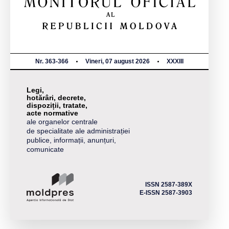
Nr. 363-366
Vineri, 07 august 2026
XXXIII
Legi,
hotărâri, decrete,
dispoziții, tratate,
acte normative
ale organelor centrale
de specialitate ale administrației
publice, informații, anunțuri,
comunicate
ISSN 2587-389X
E-ISSN 2587-3903