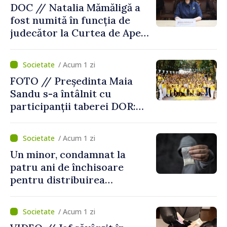
DOC // Natalia Mămăligă a
fost numită în funcția de
judecător la Curtea de Apel
Centru
/ Acum 1 zi
FOTO // Președinta Maia
Sandu s-a întâlnit cu
participanții taberei DOR:
„Legătura lor cu țara
noastră rămâne puternică”
/ Acum 1 zi
Un minor, condamnat la
patru ani de închisoare
pentru distribuirea
drogurilor în raionul Edineț
/ Acum 1 zi