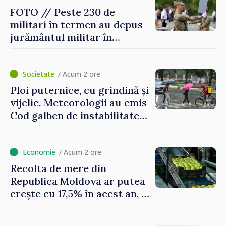
FOTO // Peste 230 de
militari în termen au depus
jurământul militar în
garnizoana Chișinău
/ Acum 2 ore
Ploi puternice, cu grindină și
vijelie. Meteorologii au emis
Cod galben de instabilitate
atmosferică
/ Acum 2 ore
Recolta de mere din
Republica Moldova ar putea
crește cu 17,5% în acest an, în
timp ce producția din UE
este estimată în scădere