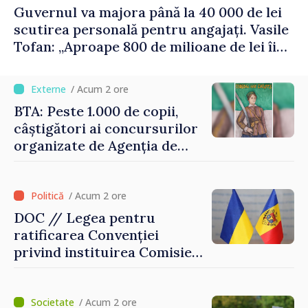
Guvernul va majora până la 40 000 de lei
scutirea personală pentru angajați. Vasile
Tofan: „Aproape 800 de milioane de lei îi
lăsăm oamenilor”
/ Acum 2 ore
BTA: Peste 1.000 de copii,
câștigători ai concursurilor
organizate de Agenția de
Stat pentru Bulgarii din
Străinătate, vor fi premiați
/ Acum 2 ore
DOC // Legea pentru
ratificarea Convenției
privind instituirea Comisiei
Internaționale de Reclamații
pentru Ucraina, publicată în
Monitorul Oficial
/ Acum 2 ore