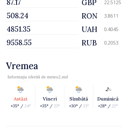
GBP
22.5125
RON
3.8611
UAH
0.4045
RUB
0.2053
Vremea
Informația oferită de
meteo2.md
Astăzi
Vineri
Sîmbătă
Duminică
+35° /
24°
+35° /
23°
+30° /
21°
+28° /
22°