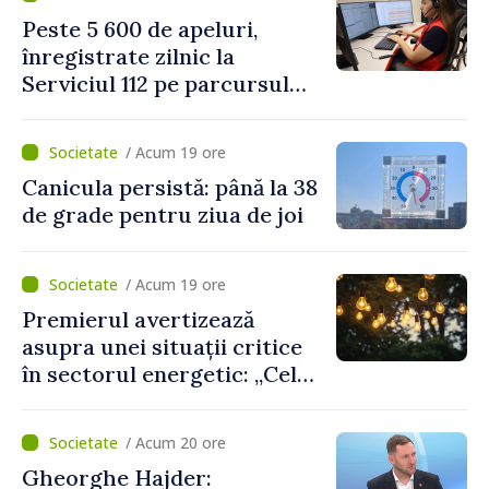
două regulamente din
Peste 5 600 de apeluri,
domeniu
înregistrate zilnic la
Serviciul 112 pe parcursul
lunii iulie. Cei mai mulți
cetățeni au solicitat
/ Acum 19 ore
ambulanța
Canicula persistă: până la 38
de grade pentru ziua de joi
/ Acum 19 ore
Premierul avertizează
asupra unei situații critice
în sectorul energetic: „Cel
mai probabil, mâine nu vom
putea cumpăra nici curent
/ Acum 20 ore
de avarie”
Gheorghe Hajder: