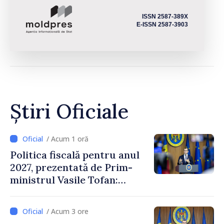
ISSN 2587-389X
E-ISSN 2587-3903
Știri Oficiale
/ Acum 1 oră
Politica fiscală pentru anul
2027, prezentată de Prim-
ministrul Vasile Tofan:
Reducerea poverii pe muncă,
stimularea investițiilor și o
/ Acum 3 ore
taxare mai echitabilă