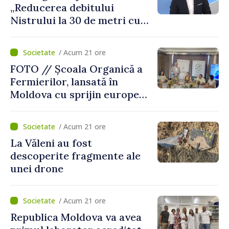
„Reducerea debitului
Nistrului la 30 de metri cubi
pe secundă ar însemna o
„catastrofă naturală”
/ Acum 21 ore
FOTO // Școala Organică a
Fermierilor, lansată în
Moldova cu sprijin european
pentru dezvoltarea
agriculturii durabile
/ Acum 21 ore
La Văleni au fost
descoperite fragmente ale
unei drone
/ Acum 21 ore
Republica Moldova va avea