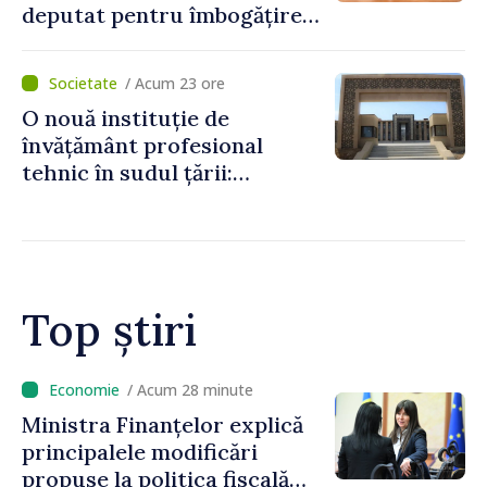
deputat pentru îmbogățire
ilicită. Acesta va achita
statului peste 2,4 milioane
/ Acum 23 ore
de lei
O nouă instituție de
învățământ profesional
tehnic în sudul țării:
Guvernul a aprobat
înființarea Colegiului moldo-
turc la Comrat
Top știri
/ Acum 10 minute
CEC a adoptat mai multe
hotărâri privind organizarea
alegerilor locale noi și a unui