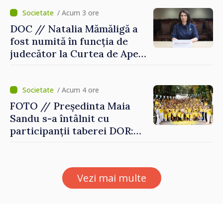
2027
/ Acum 3 ore
DOC // Natalia Mămăligă a
fost numită în funcția de
judecător la Curtea de Apel
Centru
/ Acum 4 ore
FOTO // Președinta Maia
Sandu s-a întâlnit cu
participanții taberei DOR:
„Legătura lor cu țara
noastră rămâne puternică”
Vezi mai multe