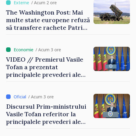
/ Acum 2 ore
The Washington Post: Mai
multe state europene refuză
să transfere rachete Patriot
Ucrainei
/ Acum 3 ore
VIDEO // Premierul Vasile
Tofan a prezentat
principalele prevederi ale
politicii fiscale pentru anul
2027
/ Acum 3 ore
Discursul Prim-ministrului
Vasile Tofan referitor la
principalele prevederi ale
politicii fiscale pentru anul