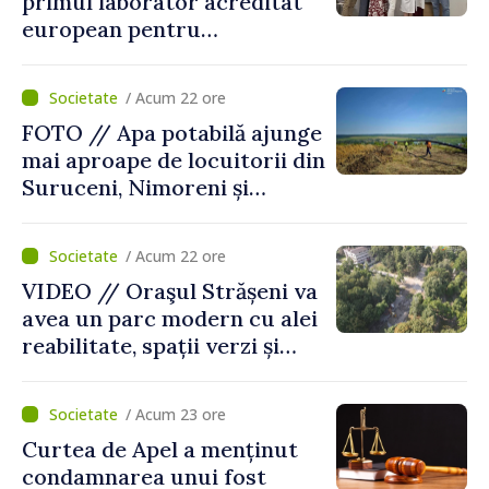
primul laborator acreditat
european pentru
diagnosticul virusurilor
viței-de-vie
/ Acum 22 ore
FOTO // Apa potabilă ajunge
mai aproape de locuitorii din
Suruceni, Nimoreni și
Malcoci, raionul Ialoveni
/ Acum 22 ore
VIDEO // Oraşul Strășeni va
avea un parc modern cu alei
reabilitate, spații verzi și
zone pentru copii
/ Acum 23 ore
Curtea de Apel a menținut
condamnarea unui fost