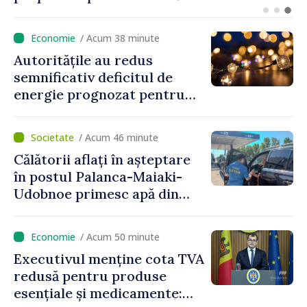
referendum local în satul
Delacău, raionul Anenii Noi
/ Acum 38 minute
Autoritățile au redus
semnificativ deficitul de
energie prognozat pentru
astăzi
/ Acum 46 minute
Călătorii aflați în așteptare
în postul Palanca-Maiaki-
Udobnoe primesc apă din
partea funcționarilor vamali
și a polițiștilor de frontieră
/ Acum 50 minute
Executivul menține cota TVA
redusă pentru produse
esențiale și medicamente: