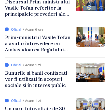
Discursul Prim-ministrului
Vasile Tofan referitor la
principalele prevederi ale
politicii fiscale pentru anul
2027
/ Acum 6 ore
Prim-ministrul Vasile Tofan
a avut o întrevedere cu
Ambasadoarea Regatului
Unit al Marii Britanii și
Irlandei de Nord, Fern
/ Acum 1 zi
Horine
Bunurile și banii confiscați
vor fi utilizați în scopuri
sociale și în interes public
/ Acum 1 zi
Un parc fotovoltaic de 30