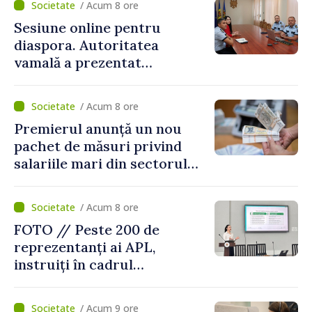
/ Acum 8 ore
Sesiune online pentru
diaspora. Autoritatea
vamală a prezentat
facilitățile oferite la
revenirea în țară
/ Acum 8 ore
Premierul anunță un nou
pachet de măsuri privind
salariile mari din sectorul
public
/ Acum 8 ore
FOTO // Peste 200 de
reprezentanți ai APL,
instruiți în cadrul
Platformelor Locale de
Mediu privind aplicarea a
/ Acum 9 ore