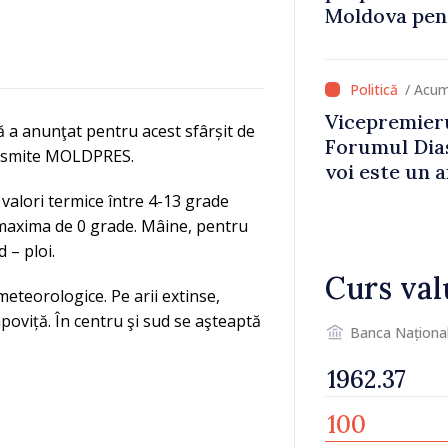
Moldova pent
dezvoltarea 
național
/ Acum
Vicepremieru
ță a anunţat pentru acest sfârșit de
Forumul Dias
ansmite MOLDPRES.
voi este un a
noastre și c
valori termice între 4-13 grade
imaginii Rep
 maxima de 0 grade. Mâine, pentru
 – ploi.
Curs val
eteorologice. Pe arii extinse,
poviță. În centru şi sud se aşteaptă
Banca Naționa