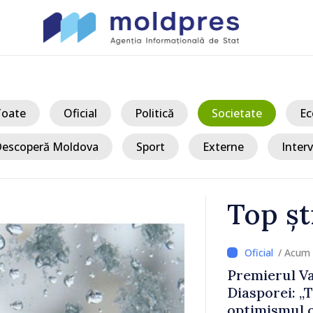
Toate
Oficial
Politică
Societate
Ec
escoperă Moldova
Sport
Externe
Interv
Top șt
/ A
 la Forumul
CNAS a finan
readucem
indemnizațiil
 încrederea
copii și a ce