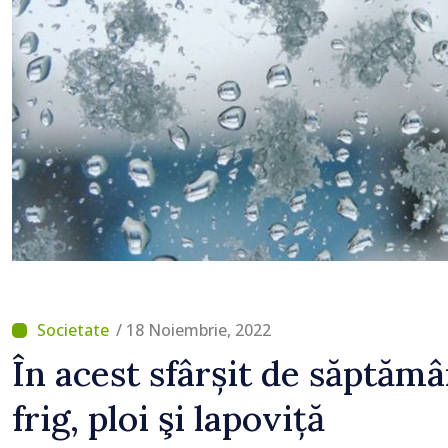
că Republica Moldova m
direcția corectă”
/ 18 Noiembrie, 2022
În acest sfârșit de săptămâ
frig, ploi şi lapoviță