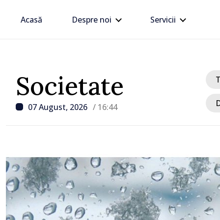
Acasă
Despre noi
Servicii
Societate
D
07 August, 2026
/ 16:44
/ Acum 24 minute
Premierul Vasile Tofan,
e
Diasporei: „Trebuie să 
optimismul oamenilor și