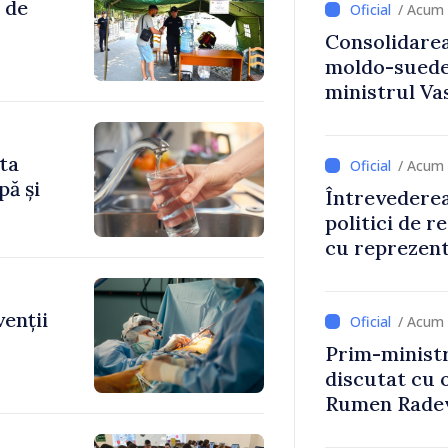
 de
/ Acum 
Consolidarea
moldo-suedez
ministrul Vas
Ambasadoare
ita
/ Acum 
pă și
Întrevederea
politici de r
cu reprezent
Comitetului 
Roșii în Mol
venții
/ Acum 
Prim-ministr
discutat cu 
Rumen Rade