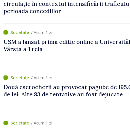
circulație în contextul intensificării traficulu
perioada concediilor
/ Acum 1 zi
USM a lansat prima ediție online a Universităț
Vârsta a Treia
/ Acum 1 zi
Două escrocherii au provocat pagube de 195.
de lei. Alte 83 de tentative au fost dejucate
/ Acum 1 zi