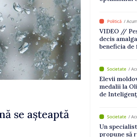
erge în
temporară d
/ Acu
VIDEO // Pes
decis amalga
beneficia de
investiții. I
important să
dăm o șansă l
/ A
dezvolte”
Elevii moldo
medalii la O
de Inteligenț
nă se așteaptă
/ Ac
Un specialist
propune să r