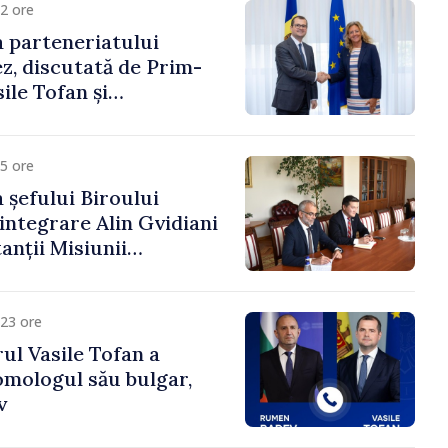
2 ore
 parteneriatului
, discutată de Prim-
ile Tofan și
a Suediei, Petra Lärke
5 ore
 șefului Biroului
eintegrare Alin Gvidiani
anții Misiunii
Internațional al Crucii
dova
23 ore
ul Vasile Tofan a
omologul său bulgar,
v