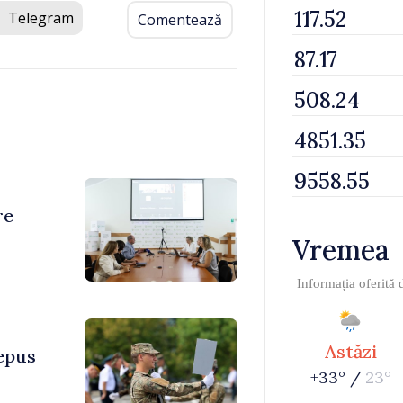
Telegram
Comentează
re
Vremea
Informația oferită
Astăzi
depus
+33° /
23°