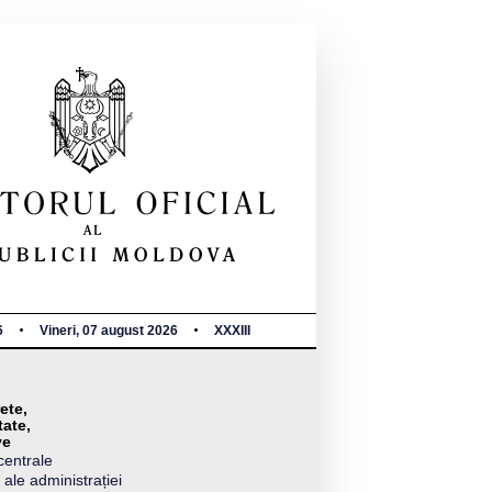
6
Vineri, 07 august 2026
XXXIII
ete,
tate,
ve
centrale
 ale administrației