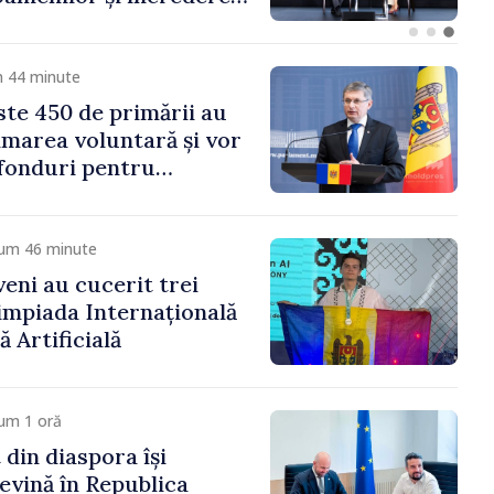
e muncă
m 44 minute
te 450 de primării au
marea voluntară și vor
 fonduri pentru
gor Grosu: „Este
 depășim blocajele și să
ocalităților să se
cum 46 minute
veni au cucerit trei
limpiada Internațională
ă Artificială
um 1 oră
 din diaspora își
evină în Republica