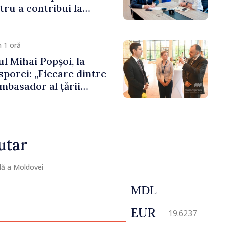
ru a contribui la
registrului naval
 1 oră
l Mihai Popșoi, la
porei: „Fiecare dintre
mbasador al țării
ontribuie la promovarea
ublicii Moldova”
utar
lă a Moldovei
MDL
EUR
19.6237