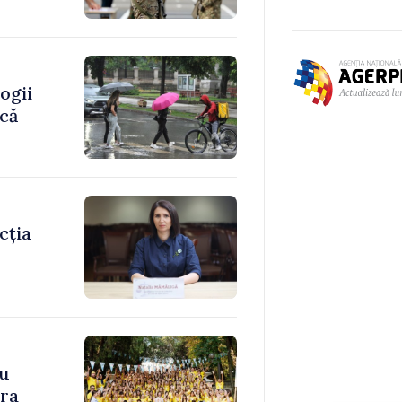
ogii
ică
cția
cu
ara