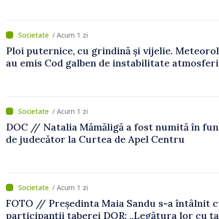
/ Acum 1 zi
Ploi puternice, cu grindină și vijelie. Meteorol
au emis Cod galben de instabilitate atmosfer
/ Acum 1 zi
DOC // Natalia Mămăligă a fost numită în fun
de judecător la Curtea de Apel Centru
/ Acum 1 zi
FOTO // Președinta Maia Sandu s-a întâlnit 
participanții taberei DOR: „Legătura lor cu ț