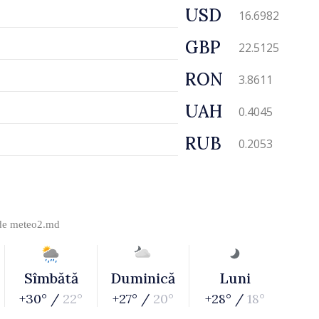
USD
16.6982
GBP
22.5125
RON
3.8611
UAH
0.4045
RUB
0.2053
 de
meteo2.md
Sîmbătă
Duminică
Luni
+30° /
22°
+27° /
20°
+28° /
18°