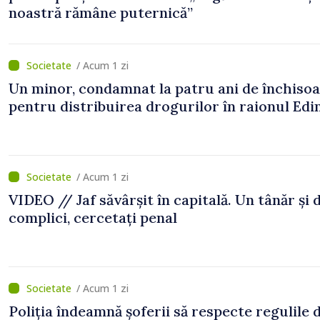
noastră rămâne puternică”
/ Acum 1 zi
Un minor, condamnat la patru ani de închiso
pentru distribuirea drogurilor în raionul Edi
/ Acum 1 zi
VIDEO // Jaf săvârșit în capitală. Un tânăr și 
complici, cercetați penal
/ Acum 1 zi
Poliția îndeamnă șoferii să respecte regulile 