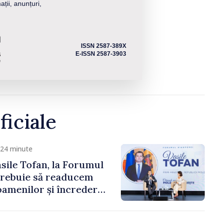
ații, anunțuri,
ISSN 2587-389X
E-ISSN 2587-3903
ficiale
 24 minute
sile Tofan, la Forumul
Trebuie să readucem
amenilor și încrederea
 Moldova merge în
ectă”