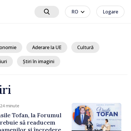
RO
Logare
onomie
Aderare la UE
Cultură
iuri
Știri în imagini
iri
cum 13 minute
țat plata
or pentru familiile cu
lor pentru incapacitate