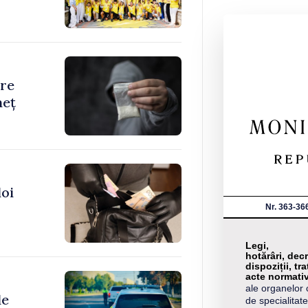
are
neț
doi
Nr. 363-36
Legi,
hotărâri, decr
dispoziții, tra
acte normati
ale organelor 
de
de specialitate