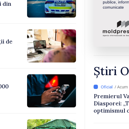
publice, inform
i din
comunicate
ii de
Știri O
000
/ Acum
Premierul Va
Diasporei: „
optimismul o
că Republica
direcția cor