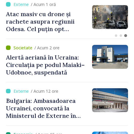
/ Acum 1 oră
Orașele din Republica
Moldova se pot înscrie în
cursa pentru titlul de
„Capitală Europeană a
Culturii 2033”
/ Acum 2 ore
Alertă aeriană în Ucraina:
Circulația pe podul Maiaki–
Udobnoe, suspendată
/ Acum 12 ore
Bulgaria: Ambasadoarea
Ucrainei, convocată la
Ministerul de Externe în
legătură cu drona prăbușită