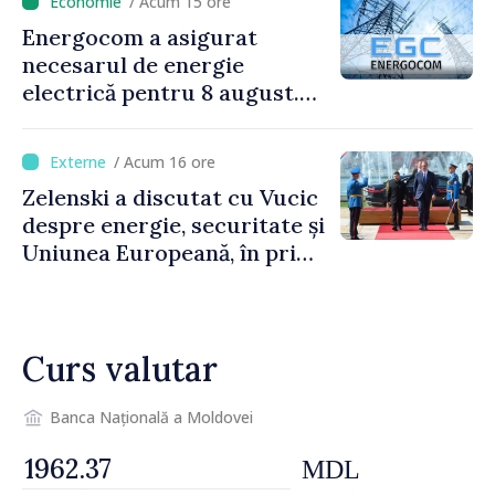
/ Acum 15 ore
Energocom a asigurat
necesarul de energie
electrică pentru 8 august.
Compania îndeamnă
cetățenii să reducă
/ Acum 16 ore
consumul în orele de vârf
Zelenski a discutat cu Vucic
despre energie, securitate și
Uniunea Europeană, în prima
sa vizită în Serbia
Curs valutar
Banca Națională a Moldovei
MDL