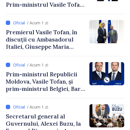
Prim-ministrul Vasile Tofan
și Ambasadorul Turciei,
Uygar Mustafa Sertel
/ Acum 1 zi
Premierul Vasile Tofan, în
discuții cu Ambasadorul
Italiei, Giuseppe Maria
Perricone
/ Acum 1 zi
Prim-ministrul Republicii
Moldova, Vasile Tofan, și
prim-ministrul Belgiei, Bart
De Wever, au discutat
despre parcursul european
/ Acum 1 zi
al Republicii Moldova.
Secretarul general al
Guvernului, Alexei Buzu, la