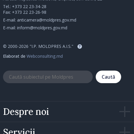
Tel.:
+373 22 23-34-28
Fax: +373 22 23-26-98
E-mail:
anticamera@moldpres.gov.md
E-mail:
inform@moldpres.gov.md
© 2000-2026 "I.P. MOLDPRES A.I.S."
?
Elaborat de
Webconsulting.md
Caută
Despre noi
Servicii