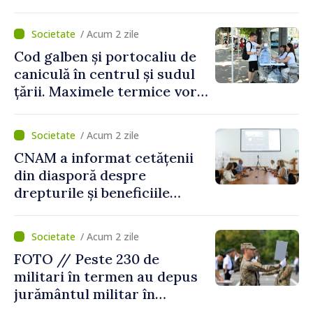
/ Acum 2 zile
Cod galben și portocaliu de
caniculă în centrul și sudul
țării. Maximele termice vor
ajunge până la 37°C
/ Acum 2 zile
CNAM a informat cetățenii
din diasporă despre
drepturile și beneficiile
asigurării medicale
/ Acum 2 zile
FOTO // Peste 230 de
militari în termen au depus
jurământul militar în
garnizoana Chișinău