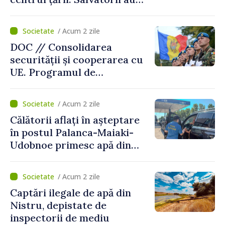
intervenit în zece cazuri
/ Acum 2 zile
DOC // Consolidarea
securității și cooperarea cu
UE. Programul de
implementare a Strategiei
Naționale de Apărare pentru
/ Acum 2 zile
perioada 2024–2034,
Călătorii aflați în așteptare
publicat în Monitorul Oficial
în postul Palanca-Maiaki-
Udobnoe primesc apă din
partea funcționarilor vamali
și a polițiștilor de frontieră
/ Acum 2 zile
Captări ilegale de apă din
Nistru, depistate de
inspectorii de mediu