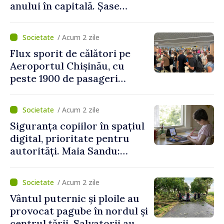
anului în capitală. Șase
persoane și-au pierdut viața
/ Acum 2 zile
Flux sporit de călători pe
Aeroportul Chișinău, cu
peste 1900 de pasageri
deserviți pe oră în perioada
de vârf a concediilor
/ Acum 2 zile
Siguranța copiilor în spațiul
digital, prioritate pentru
autorități. Maia Sandu:
„Trebuie să creăm
mecanisme care să-i
/ Acum 2 zile
protejeze”
Vântul puternic și ploile au
provocat pagube în nordul și
centrul țării. Salvatorii au