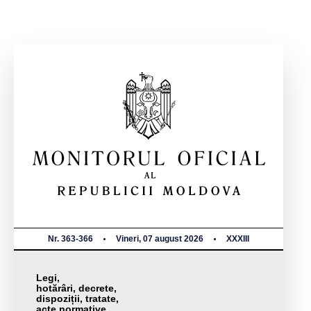
Nr. 363-366
Vineri, 07 august 2026
XXXIII
Legi,
hotărâri, decrete,
dispoziții, tratate,
acte normative