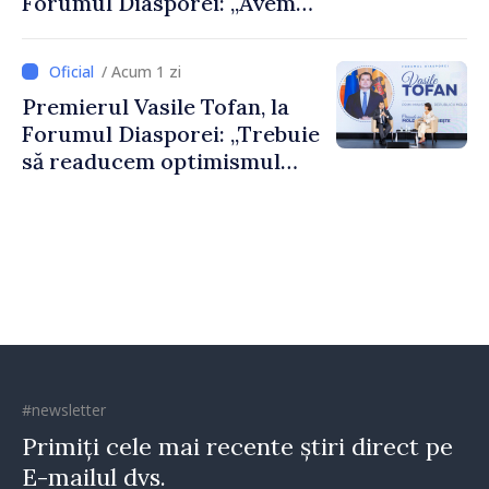
Forumul Diasporei: „Avem
nevoie de fiecare dintre
dumneavoastră pentru a
/ Acum 1 zi
construi comunități mai
Premierul Vasile Tofan, la
puternice”
Forumul Diasporei: „Trebuie
să readucem optimismul
oamenilor și încrederea că
Republica Moldova merge în
direcția corectă”
#newsletter
Primiți cele mai recente știri direct pe
E-mailul dvs.