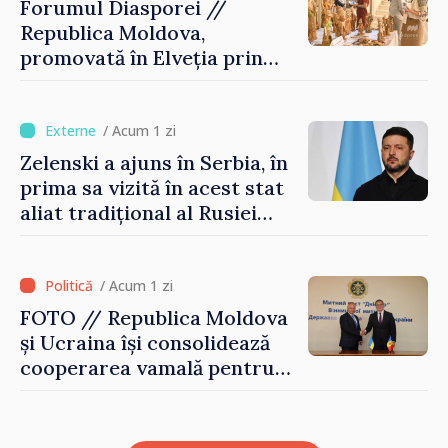
Forumul Diasporei //
Republica Moldova,
promovată în Elveția prin
turism, investiții și
exporturi
/ Acum 1 zi
Zelenski a ajuns în Serbia, în
prima sa vizită în acest stat
aliat tradițional al Rusiei
după 2022
/ Acum 1 zi
FOTO // Republica Moldova
și Ucraina își consolidează
cooperarea vamală pentru
securizarea frontierei și
integrarea europeană.
Reuniune la Moghiliov-