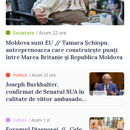
/ Acum 22 ore
Moldova sunt EU // Tamara Șchiopu,
antreprenoarea care construiește punți
între Marea Britanie și Republica Moldova
/ Acum 23 ore
Joseph Burkhalter,
confirmat de Senatul SUA în
calitate de viitor ambasador
în Republica Moldova
/ Acum 1 zi
Forumul Diasporei // „Cele