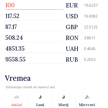
EUR
19.6237
USD
16.6982
GBP
22.5125
RON
3.8611
UAH
0.4045
RUB
0.2053
Vremea
Informația oferită de
meteo2.md
Astăzi
Luni
Marţi
Miercuri