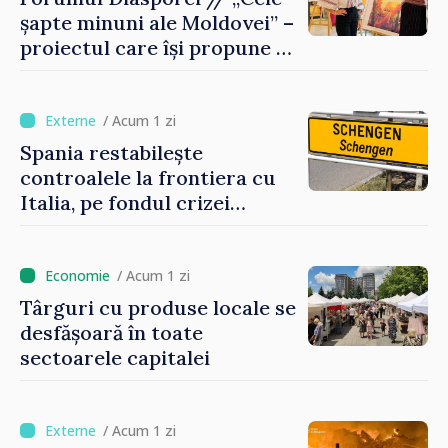
șapte minuni ale Moldovei” –
proiectul care își propune să
apropie copiii din diaspora
de țara de origine
/ Acum 1 zi
Spania restabilește
controalele la frontiera cu
Italia, pe fondul crizei
migratorii din Ceuta
/ Acum 1 zi
Târguri cu produse locale se
desfășoară în toate
sectoarele capitalei
/ Acum 1 zi