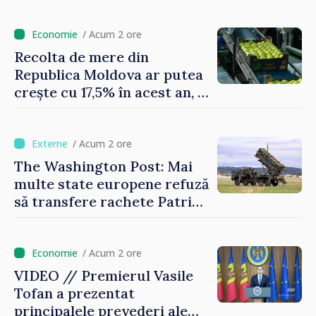
atmosferică
/ Acum 2 ore
Recolta de mere din
Republica Moldova ar putea
crește cu 17,5% în acest an, în
timp ce producția din UE
este estimată în scădere
/ Acum 2 ore
The Washington Post: Mai
multe state europene refuză
să transfere rachete Patriot
Ucrainei
/ Acum 2 ore
VIDEO // Premierul Vasile
Tofan a prezentat
principalele prevederi ale