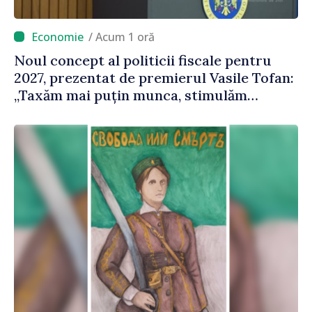
/ Acum 1 oră
Noul concept al politicii fiscale pentru
2027, prezentat de premierul Vasile Tofan:
„Taxăm mai puțin munca, stimulăm
investițiile, taxăm viciile și echilibrăm
taxarea consumului”