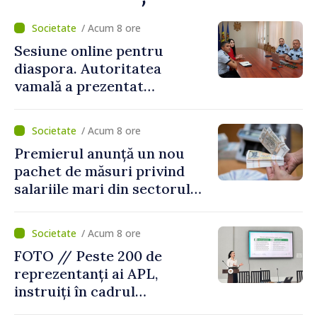
/ Acum 8 ore
Sesiune online pentru
diaspora. Autoritatea
vamală a prezentat
facilitățile oferite la
revenirea în țară
/ Acum 8 ore
Premierul anunță un nou
pachet de măsuri privind
salariile mari din sectorul
public
/ Acum 8 ore
FOTO // Peste 200 de
reprezentanți ai APL,
instruiți în cadrul
Platformelor Locale de