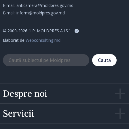
E-mail:
anticamera@moldpres.gov.md
E-mail:
inform@moldpres.gov.md
© 2000-2026 "I.P. MOLDPRES A.I.S."
?
Elaborat de
Webconsulting.md
Caută
Despre noi
Servicii