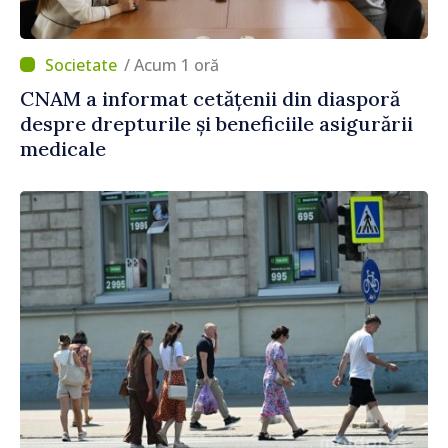
/ Acum 1 oră
CNAM a informat cetățenii din diasporă
despre drepturile și beneficiile asigurării
medicale