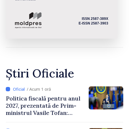
ISSN 2587-389X
E-ISSN 2587-3903
Știri Oficiale
/ Acum 1 oră
Politica fiscală pentru anul
2027, prezentată de Prim-
ministrul Vasile Tofan:
Reducerea poverii pe muncă,
stimularea investițiilor și o