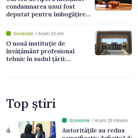
condamnarea unui fost
deputat pentru îmbogățire
ilicită. Acesta va achita
statului peste 2,4 milioane
/ Acum 23 ore
de lei
O nouă instituție de
învățământ profesional
tehnic în sudul țării:
Guvernul a aprobat
înființarea Colegiului moldo-
turc la Comrat
Top știri
/ Acum 25 minute
Autoritățile au redus
semnificativ deficitul de