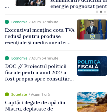
energie prognozat pentru
astăzi
/ Acum 37 minute
Executivul menține cota TVA
redusă pentru produse
esențiale și medicamente:
„Nu facem reformă fiscală
pe seama consumului de
/ Acum 54 minute
bază al oamenilor”
DOC // Proiectul politicii
fiscale pentru anul 2027 a
fost propus spre consultări
publice
/ Acum 1 oră
Captări ilegale de apă din
Nistru, depistate de