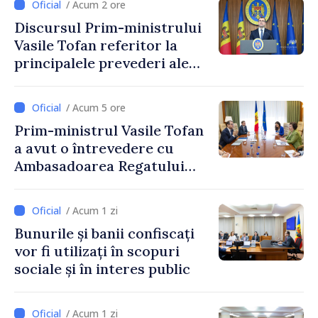
/ Acum 2 ore
taxare mai echitabilă
Discursul Prim-ministrului
Vasile Tofan referitor la
principalele prevederi ale
politicii fiscale pentru anul
2027
/ Acum 5 ore
Prim-ministrul Vasile Tofan
a avut o întrevedere cu
Ambasadoarea Regatului
Unit al Marii Britanii și
Irlandei de Nord, Fern
/ Acum 1 zi
Horine
Bunurile și banii confiscați
vor fi utilizați în scopuri
sociale și în interes public
/ Acum 1 zi