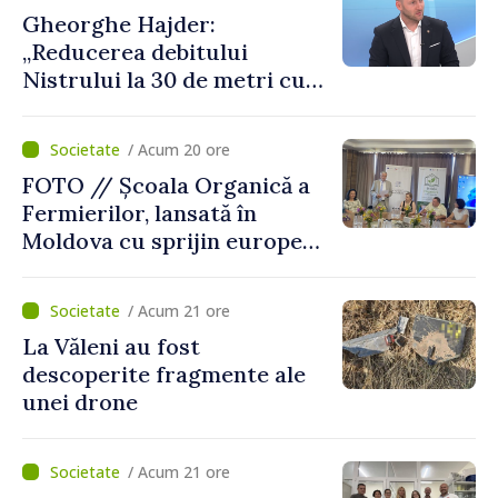
de avarie”
Gheorghe Hajder:
„Reducerea debitului
Nistrului la 30 de metri cubi
pe secundă ar însemna o
„catastrofă naturală”
/ Acum 20 ore
FOTO // Școala Organică a
Fermierilor, lansată în
Moldova cu sprijin european
pentru dezvoltarea
agriculturii durabile
/ Acum 21 ore
La Văleni au fost
descoperite fragmente ale
unei drone
/ Acum 21 ore