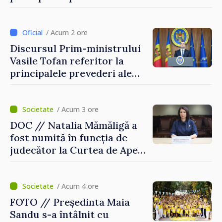
politicii fiscale pentru anul
2027
/ Acum 2 ore
Discursul Prim-ministrului
Vasile Tofan referitor la
principalele prevederi ale
politicii fiscale pentru anul
2027
/ Acum 3 ore
DOC // Natalia Mămăligă a
fost numită în funcția de
judecător la Curtea de Apel
Centru
/ Acum 4 ore
FOTO // Președinta Maia
Sandu s-a întâlnit cu