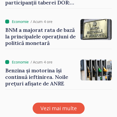
participanții taberei DOR:
„Legătura lor cu țara
noastră rămâne puternică”
/ Acum 4 ore
BNM a majorat rata de bază
la principalele operațiuni de
politică monetară
/ Acum 4 ore
Benzina și motorina își
continuă ieftinirea. Noile
prețuri afișate de ANRE
Vezi mai multe