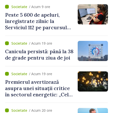
Mediu privind aplicarea a
/ Acum 9 ore
două regulamente din
Peste 5 600 de apeluri,
domeniu
înregistrate zilnic la
Serviciul 112 pe parcursul
lunii iulie. Cei mai mulți
cetățeni au solicitat
/ Acum 19 ore
ambulanța
Canicula persistă: până la 38
de grade pentru ziua de joi
/ Acum 19 ore
Premierul avertizează
asupra unei situații critice
în sectorul energetic: „Cel
mai probabil, mâine nu vom
putea cumpăra nici curent
/ Acum 20 ore