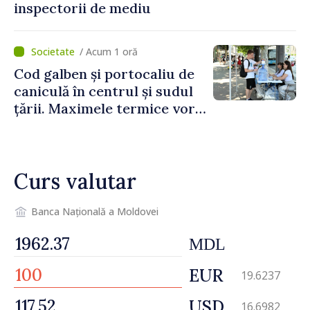
inspectorii de mediu
/ Acum 1 oră
Cod galben și portocaliu de
caniculă în centrul și sudul
țării. Maximele termice vor
ajunge până la 37°C
Curs valutar
Banca Națională a Moldovei
MDL
EUR
19.6237
USD
16.6982