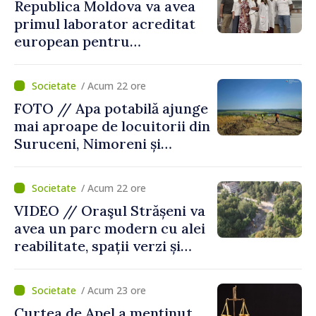
Republica Moldova va avea
primul laborator acreditat
european pentru
diagnosticul virusurilor
viței-de-vie
/ Acum 22 ore
FOTO // Apa potabilă ajunge
mai aproape de locuitorii din
Suruceni, Nimoreni și
Malcoci, raionul Ialoveni
/ Acum 22 ore
VIDEO // Oraşul Strășeni va
avea un parc modern cu alei
reabilitate, spații verzi și
zone pentru copii
/ Acum 23 ore
Curtea de Apel a menținut