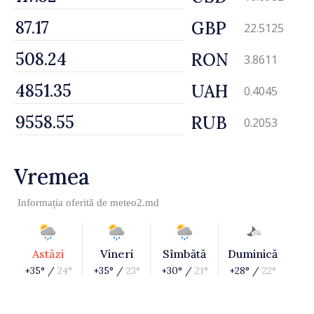
GBP
22.5125
RON
3.8611
UAH
0.4045
RUB
0.2053
Vremea
Informația oferită de
meteo2.md
Astăzi
Vineri
Sîmbătă
Duminică
+35° /
24°
+35° /
23°
+30° /
21°
+28° /
22°