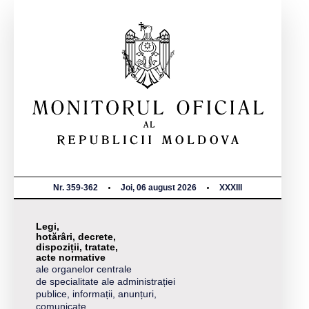
Nr. 359-362
Joi, 06 august 2026
XXXIII
Legi,
hotărâri, decrete,
dispoziții, tratate,
acte normative
ale organelor centrale
de specialitate ale administrației
publice, informații, anunțuri,
comunicate