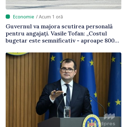
/ Acum 1 oră
Guvernul va majora scutirea personală
pentru angajați. Vasile Tofan: „Costul
bugetar este semnificativ - aproape 800
de milioane de lei, bani pe care îi lăsăm
oamenilor”