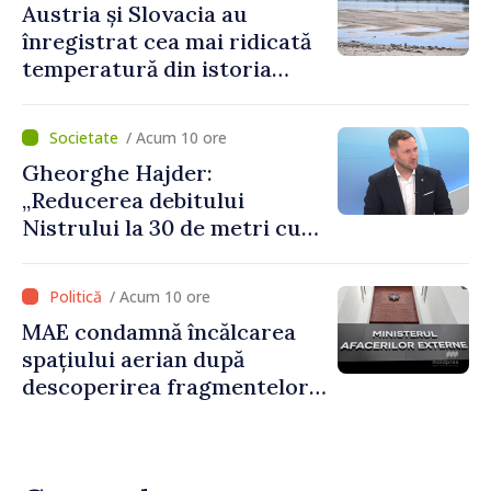
Austria și Slovacia au
înregistrat cea mai ridicată
temperatură din istoria
măsurătorilor
/ Acum 10 ore
Gheorghe Hajder:
„Reducerea debitului
Nistrului la 30 de metri cubi
pe secundă ar însemna o
„catastrofă naturală”
/ Acum 10 ore
MAE condamnă încălcarea
spațiului aerian după
descoperirea fragmentelor
dronei de la Văleni