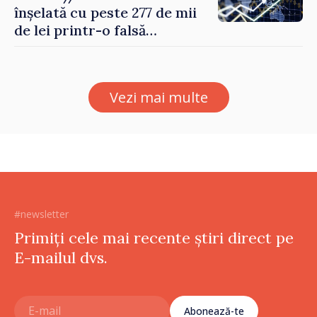
înșelată cu peste 277 de mii
de lei printr-o falsă
platformă de investiții online
Vezi mai multe
#newsletter
Primiți cele mai recente știri direct pe
E-mailul dvs.
Abonează-te