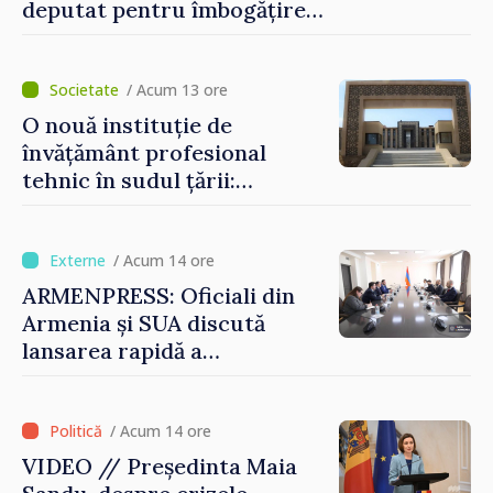
deputat pentru îmbogățire
ilicită. Acesta va achita
statului peste 2,4 milioane
de lei
/ Acum 13 ore
O nouă instituție de
învățământ profesional
tehnic în sudul țării:
Guvernul a aprobat
înființarea Colegiului moldo-
turc la Comrat
/ Acum 14 ore
ARMENPRESS: Oficiali din
Armenia și SUA discută
lansarea rapidă a
programului TRIPP
/ Acum 14 ore
VIDEO // Președinta Maia