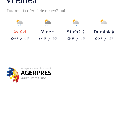
Vremea
Informația oferită de
meteo2.md
Astăzi
Vineri
Sîmbătă
Duminică
+36° /
24°
+34° /
23°
+30° /
22°
+28° /
21°