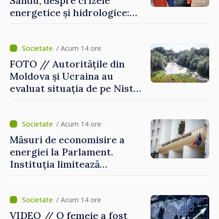
Sandu, despre crizele
energetice și hidrologice:
„Guvernul va face tot
posibilul pentru a atenua
consecințele”
/ Acum 14 ore
FOTO // Autoritățile din
Moldova și Ucraina au
evaluat situația de pe Nistru
și pregătesc măsuri pentru
diminuarea riscurilor
/ Acum 14 ore
Măsuri de economisire a
energiei la Parlament.
Instituția limitează
consumul de electricitate și
apă caldă
/ Acum 14 ore
VIDEO // O femeie a fost