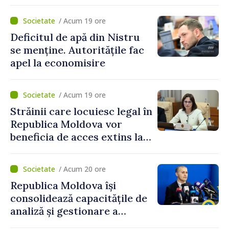
Neurologie și
reprezintă un pas esențial
Neurochirurgie „Diomid
pentru consolidarea
/ Acum 19 ore
Gherman”. Ministerul
capacităților de apărare ale
Deficitul de apă din Nistru
Sănătății cere un plan de
statului”
se menține. Autoritățile fac
remediere
apel la economisire
/ Acum 19 ore
Străinii care locuiesc legal în
Republica Moldova vor
beneficia de acces extins la
mecanismele de incluziune
socială și financiară
/ Acum 20 ore
Republica Moldova își
consolidează capacitățile de
analiză și gestionare a
riscurilor la adresa