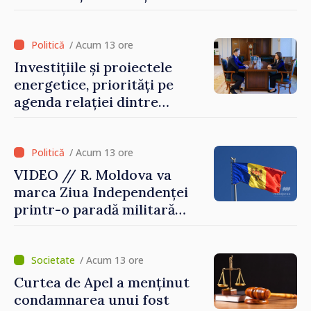
culturale
/ Acum 13 ore
Investițiile și proiectele
energetice, priorități pe
agenda relației dintre
Moldova și SUA
/ Acum 13 ore
VIDEO // R. Moldova va
marca Ziua Independenței
printr-o paradă militară
solemnă. Maia Sandu:
„Evenimentul reflectă
eforturile pentru
/ Acum 13 ore
consolidarea capacităților
Curtea de Apel a menținut
de apărare”
condamnarea unui fost