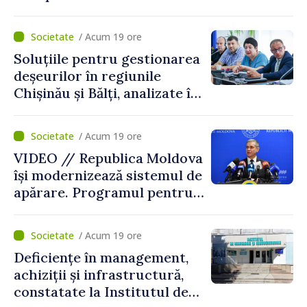
ADN
/ Acum 19 ore
Soluțiile pentru gestionarea
deșeurilor în regiunile
Chișinău și Bălți, analizate în
cadrul unui proiect național
/ Acum 19 ore
VIDEO // Republica Moldova
își modernizează sistemul de
apărare. Programul pentru
perioada 2026–2030, aprobat
de Guvern. Anatolie Nosatîi:
/ Acum 19 ore
„În contextul actual de
Deficiențe în management,
securitate, implementarea
achiziții și infrastructură,
Programului Strategiei
constatate la Institutul de
Naționale de Apărare