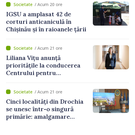
pentru situații excepționale
/ Acum 20 ore
IGSU a amplasat 42 de
corturi anticaniculă în
Chișinău și în raioanele țării
/ Acum 21 ore
Liliana Vițu anunță
prioritățile la conducerea
Centrului pentru
Comunicare Strategică și
Contracarare a
/ Acum 21 ore
Dezinformării: „Vom fi un
Cinci localități din Drochia
punct de reper pentru o
se unesc într-o singură
societate mai puternică și
primărie: amalgamare
mai rezistentă”
voluntară susținută cu
stimulente de peste 28 de