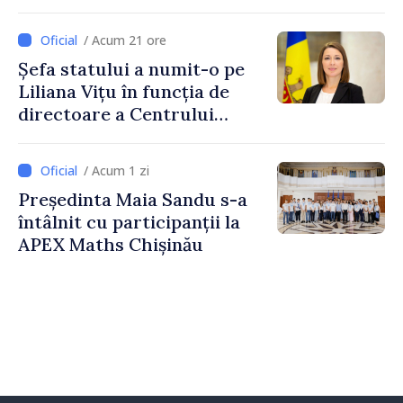
Programului de
implementare a Strategiei
/ Acum 21 ore
Naționale de Apărare
Șefa statului a numit-o pe
Liliana Vițu în funcția de
directoare a Centrului
pentru Comunicare
Strategică și Contracarare a
/ Acum 1 zi
Dezinformării
Președinta Maia Sandu s-a
întâlnit cu participanții la
APEX Maths Chișinău