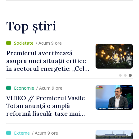
milioane de lei oferite de
Guvern
Top știri
/ Acum 8 ore
Criza carburanților: Vasile
Tofan anunță că România va
sprijini Republica Moldova
/ Acum 9 ore
VIDEO // Premierul Vasile
Tofan anunță o amplă
reformă fiscală: taxe mai
mici pe muncă, impozite mai
mari pentru bănci, tutun și
/ Acum 9 ore
jocurile de noroc