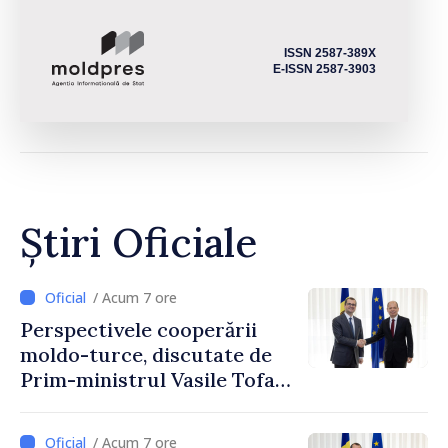
ISSN 2587-389X
E-ISSN 2587-3903
Știri Oficiale
/ Acum 7 ore
Perspectivele cooperării
moldo-turce, discutate de
Prim-ministrul Vasile Tofan
și Ambasadorul Turciei,
Uygar Mustafa Sertel
/ Acum 7 ore