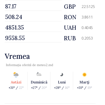
GBP
22.5125
RON
3.8611
UAH
0.4045
RUB
0.2053
Vremea
Informația oferită de
meteo2.md
Astăzi
Duminică
Luni
Marţi
+31° /
22°
+27° /
20°
+28° /
16°
+31° /
19°