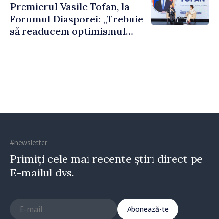
Premierul Vasile Tofan, la
puternice”
Forumul Diasporei: „Trebuie
să readucem optimismul
oamenilor și încrederea că
Republica Moldova merge în
direcția corectă”
#newsletter
Primiți cele mai recente știri direct pe
E-mailul dvs.
Abonează-te