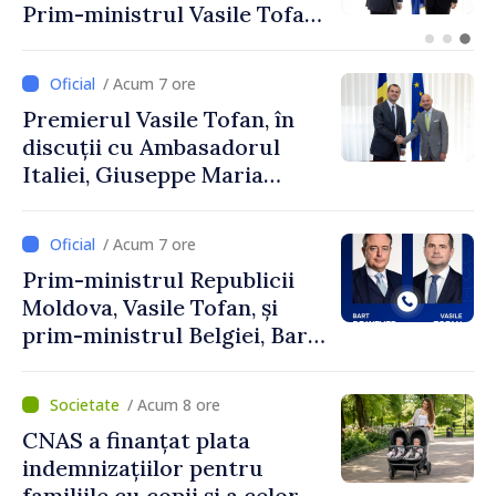
promovată în Elveția prin
turism, investiții și
exporturi
/ Acum 7 ore
Premierul Vasile Tofan, în
discuții cu Ambasadorul
Italiei, Giuseppe Maria
Perricone
/ Acum 7 ore
Prim-ministrul Republicii
Moldova, Vasile Tofan, și
prim-ministrul Belgiei, Bart
De Wever, au discutat
despre parcursul european
/ Acum 8 ore
al Republicii Moldova.
CNAS a finanțat plata
indemnizațiilor pentru
familiile cu copii și a celor