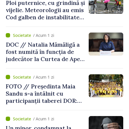
Ploi puternice, cu grindină și
vijelie. Meteorologii au emis
Cod galben de instabilitate
atmosferică
/ Acum 1 zi
DOC // Natalia Mămăligă a
fost numită în funcția de
judecător la Curtea de Apel
Centru
/ Acum 1 zi
FOTO // Președinta Maia
Sandu s-a întâlnit cu
participanții taberei DOR:
„Legătura lor cu țara
noastră rămâne puternică”
/ Acum 1 zi
Un minor, condamnat la