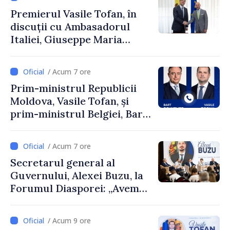
Premierul Vasile Tofan, în
discuții cu Ambasadorul
Italiei, Giuseppe Maria
Perricone
/ Acum 7 ore
Prim-ministrul Republicii
Moldova, Vasile Tofan, și
prim-ministrul Belgiei, Bart
De Wever, au discutat
despre parcursul european
/ Acum 7 ore
al Republicii Moldova.
Secretarul general al
Guvernului, Alexei Buzu, la
Forumul Diasporei: „Avem
nevoie de fiecare dintre
dumneavoastră pentru a
/ Acum 9 ore
construi comunități mai