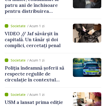
patru ani de închisoare
pentru distribuirea
drogurilor în raionul Edineț
/ Acum 1 zi
VIDEO // Jaf săvârșit în
capitală. Un tânăr și doi
complici, cercetați penal
/ Acum 1 zi
Poliția îndeamnă șoferii să
respecte regulile de
circulație în contextul
intensificării traficului din
perioada concediilor
/ Acum 1 zi
USM a lansat prima ediție