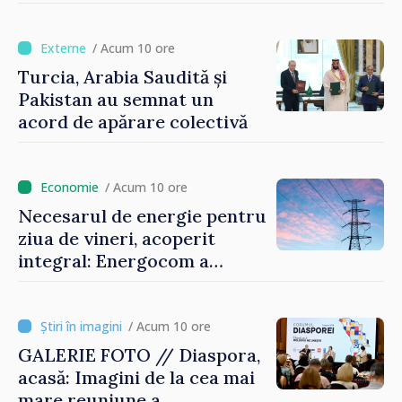
oamenilor și să repornim
motoarele economiei”
/ Acum 10 ore
Turcia, Arabia Saudită și
Pakistan au semnat un
acord de apărare colectivă
/ Acum 10 ore
Necesarul de energie pentru
ziua de vineri, acoperit
integral: Energocom a
rezervat volumele
/ Acum 10 ore
GALERIE FOTO // Diaspora,
acasă: Imagini de la cea mai
mare reuniune a