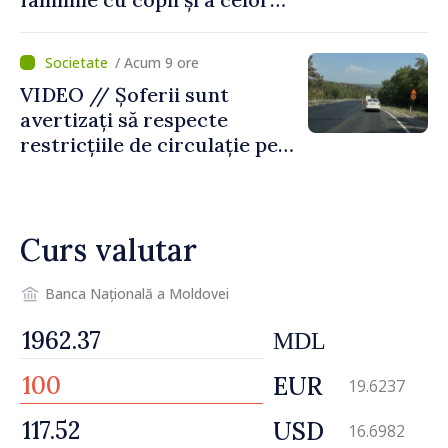
pentru incapacitate
temporară de muncă
/ Acum 9 ore
VIDEO // Șoferii sunt
avertizați să respecte
restricțiile de circulație pe
drumul R3, unde se
desfășoară lucrări de
reparație
Curs valutar
Banca Națională a Moldovei
MDL
EUR
19.6237
USD
16.6982