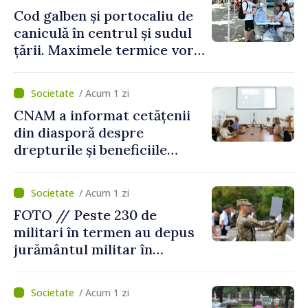
Cod galben și portocaliu de
caniculă în centrul și sudul
țării. Maximele termice vor
ajunge până la 37°C
/ Acum 1 zi
CNAM a informat cetățenii
din diasporă despre
drepturile și beneficiile
asigurării medicale
/ Acum 1 zi
FOTO // Peste 230 de
militari în termen au depus
jurământul militar în
garnizoana Chișinău
/ Acum 1 zi