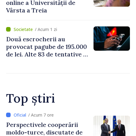
online a Universității de
Vârsta a Treia
/ Acum 1 zi
Două escrocherii au
provocat pagube de 195.000
de lei. Alte 83 de tentative au
fost dejucate
Top știri
/ Acum 4 ore
Forumul Diasporei //
Republica Moldova,