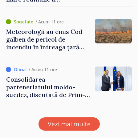
moldovenilor de peste
hotare
/ Acum 11 ore
Meteorologii au emis Cod
galben de pericol de
incendiu în întreaga țară
până pe 14 august
/ Acum 11 ore
Consolidarea
parteneriatului moldo-
suedez, discutată de Prim-
ministrul Vasile Tofan și
Ambasadoarea Suediei,
Petra Lärke
Vezi mai multe