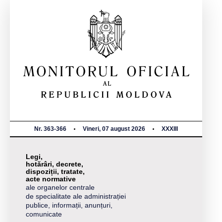
Nr. 363-366
Vineri, 07 august 2026
XXXIII
Legi,
hotărâri, decrete,
dispoziții, tratate,
acte normative
ale organelor centrale
de specialitate ale administrației
publice, informații, anunțuri,
comunicate