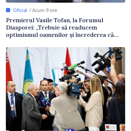
/ Acum 9 ore
Premierul Vasile Tofan, la Forumul
Diasporei: „Trebuie să readucem
optimismul oamenilor și încrederea că
Republica Moldova merge în direcția
corectă”