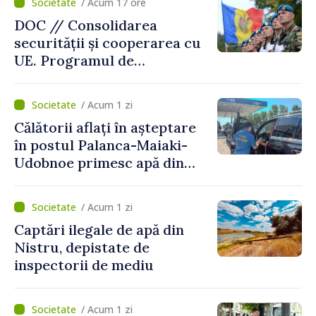
/ Acum 17 ore
DOC // Consolidarea
securității și cooperarea cu
UE. Programul de
implementare a Strategiei
Naționale de Apărare pentru
/ Acum 1 zi
perioada 2024–2034,
Călătorii aflați în așteptare
publicat în Monitorul Oficial
în postul Palanca-Maiaki-
Udobnoe primesc apă din
partea funcționarilor vamali
și a polițiștilor de frontieră
/ Acum 1 zi
Captări ilegale de apă din
Nistru, depistate de
inspectorii de mediu
/ Acum 1 zi