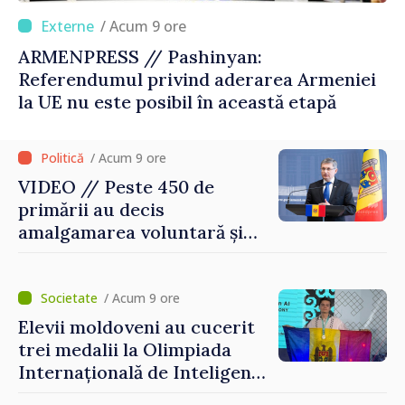
/ Acum 9 ore
ARMENPRESS // Pashinyan:
Referendumul privind aderarea Armeniei
la UE nu este posibil în această etapă
/ Acum 9 ore
VIDEO // Peste 450 de
primării au decis
amalgamarea voluntară și
vor beneficia de fonduri
pentru investiții. Igor
Grosu: „Este important să
/ Acum 9 ore
depășim blocajele și să dăm o
Elevii moldoveni au cucerit
șansă localităților să se
trei medalii la Olimpiada
dezvolte”
Internațională de Inteligență
Artificială