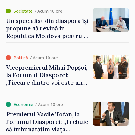
/ Acum 10 ore
Un specialist din diaspora își
propune să revină în
Republica Moldova pentru a
contribui la dezvoltarea
registrului naval național
/ Acum 10 ore
Vicepremierul Mihai Popșoi,
la Forumul Diasporei:
„Fiecare dintre voi este un
ambasador al țării noastre și
contribuie la promovarea
imaginii Republicii Moldova”
/ Acum 10 ore
Premierul Vasile Tofan, la
Forumul Diasporei: „Trebuie
să îmbunătățim viața