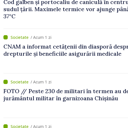
Cod galben și portocaliu de caniculă în centru
sudul țării. Maximele termice vor ajunge până
37°C
/ Acum 1 zi
CNAM a informat cetățenii din diasporă desp
drepturile și beneficiile asigurării medicale
/ Acum 1 zi
FOTO // Peste 230 de militari în termen au 
jurământul militar în garnizoana Chișinău
/ Acum 1 zi