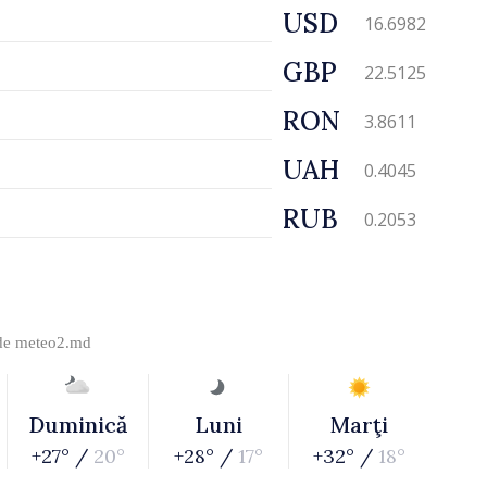
USD
16.6982
GBP
22.5125
RON
3.8611
UAH
0.4045
RUB
0.2053
 de
meteo2.md
Duminică
Luni
Marţi
+27° /
20°
+28° /
17°
+32° /
18°