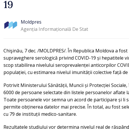
19
Moldpres
Agenția Informațională De Stat
Chişinău, 7 dec. /MOLDPRES/. În Republica Moldova a fost l
supraveghere serologică privind COVID-19 și hepatitele vir
scop stabilirea nivelului seroprevalenței anticorpilor COVID
populației, cu estimarea nivelul imunității colective faț
Potrivit Ministerului Sănătății, Muncii și Protecției Sociale,
6000 de persoane selectate din listele persoanelor aflate l
Toate persoanele vor semna un acord de participare și li 
permite obținerea datelor mai precise. În total, au fost sele
cu 79 de instituții medico-sanitare.
Rezultatele studiului vor determina nivelul real de răspând