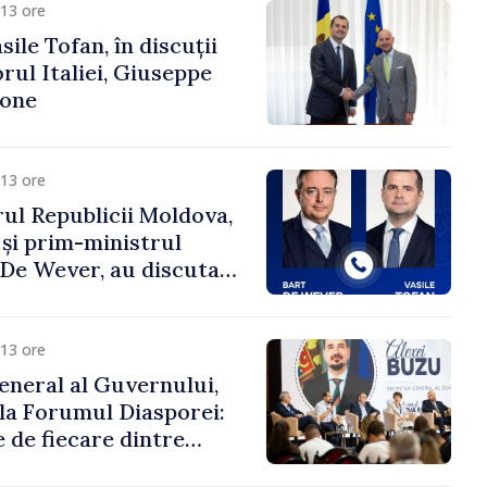
13 ore
ile Tofan, în discuții
ul Italiei, Giuseppe
cone
13 ore
ul Republicii Moldova,
 și prim-ministrul
t De Wever, au discutat
rsul european al
oldova.
13 ore
eneral al Guvernului,
 la Forumul Diasporei:
 de fiecare dintre
ră pentru a construi