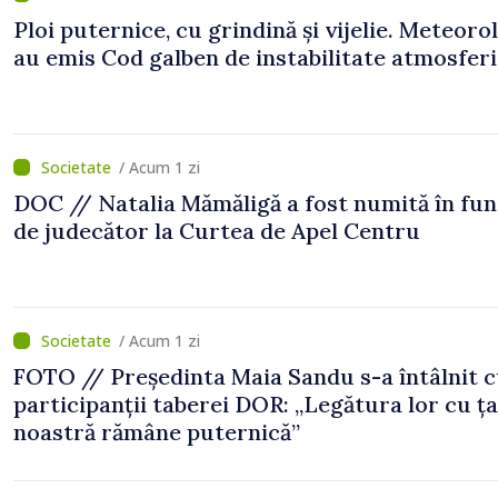
Ploi puternice, cu grindină și vijelie. Meteorol
au emis Cod galben de instabilitate atmosfer
/ Acum 1 zi
DOC // Natalia Mămăligă a fost numită în fun
de judecător la Curtea de Apel Centru
/ Acum 1 zi
FOTO // Președinta Maia Sandu s-a întâlnit 
participanții taberei DOR: „Legătura lor cu ț
noastră rămâne puternică”