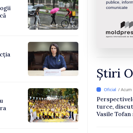
publice, inform
ogii
comunicate
ică
cția
Știri O
/ Acum 
Perspectivel
cu
turce, discu
ara
Vasile Tofan
Uygar Musta