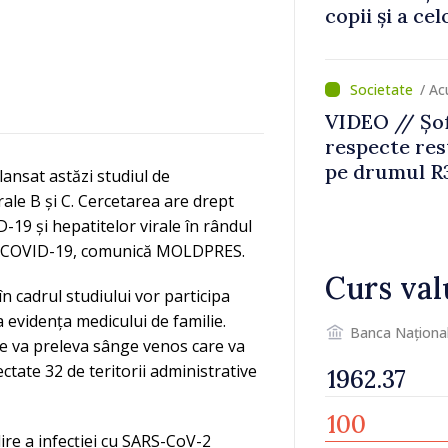
copii și a ce
temporară d
/ A
VIDEO // Șof
respecte rest
pe drumul R3
ansat astăzi studiul de
lucrări de re
ale B și C. Cercetarea are drept
-19 și hepatitelor virale în rândul
ă de COVID-19, comunică MOLDPRES.
Curs val
 în cadrul studiului vor participa
a evidența medicului de familie.
Banca Naționa
se va preleva sânge venos care va
ctate 32 de teritorii administrative
ire a infecției cu SARS-CoV-2