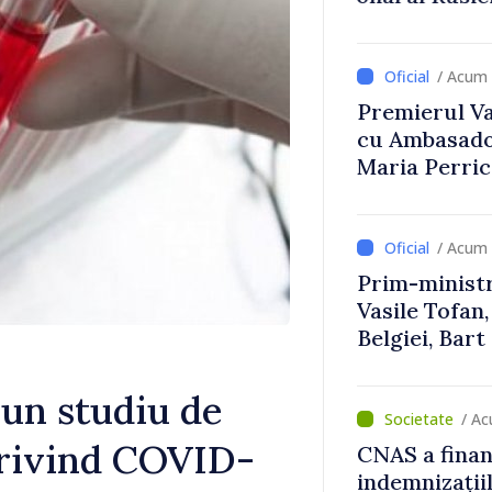
Uygar Musta
/ Acum 
Premierul Vas
cu Ambasador
Maria Perri
/ Acum 
Prim-ministr
Vasile Tofan,
Belgiei, Bar
despre parcu
Republicii M
 un studiu de
/ A
privind COVID-
CNAS a finan
indemnizațiil