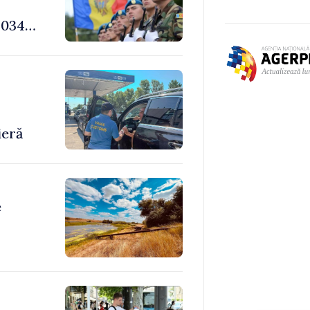
034,
-
ieră
e