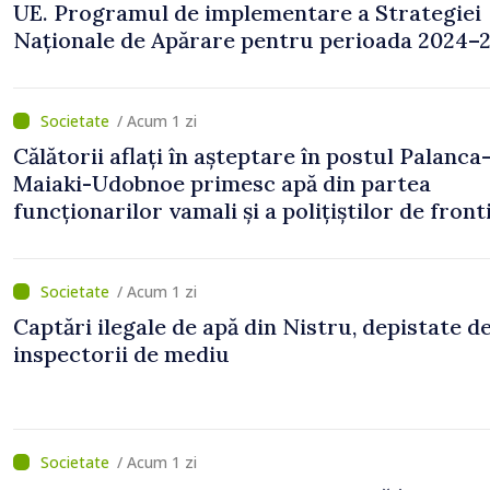
UE. Programul de implementare a Strategiei
Naționale de Apărare pentru perioada 2024–2
publicat în Monitorul Oficial
/ Acum 1 zi
Călătorii aflați în așteptare în postul Palanca
Maiaki-Udobnoe primesc apă din partea
funcționarilor vamali și a polițiștilor de front
/ Acum 1 zi
Captări ilegale de apă din Nistru, depistate d
inspectorii de mediu
/ Acum 1 zi