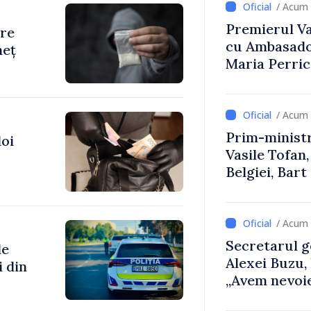
/ Acum 
Premierul Vas
are
cu Ambasador
neț
Maria Perri
/ Acum 
Prim-ministr
doi
Vasile Tofan,
Belgiei, Bar
despre parcu
Republicii M
/ Acum 
Secretarul g
de
Alexei Buzu,
i din
„Avem nevoie
dumneavoast