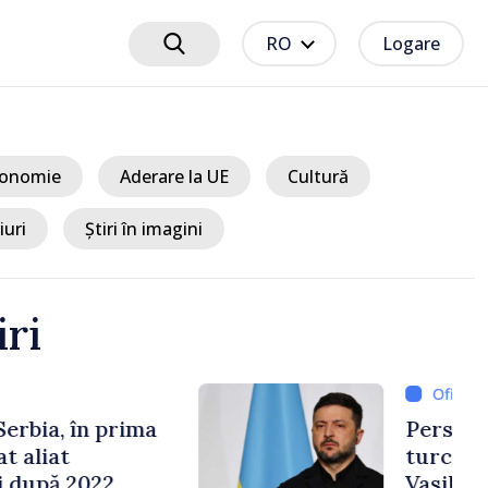
RO
Logare
onomie
Aderare la UE
Cultură
iuri
Știri în imagini
iri
13 ore
e cooperării moldo-
tate de Prim-ministrul
 și Ambasadorul Turciei,