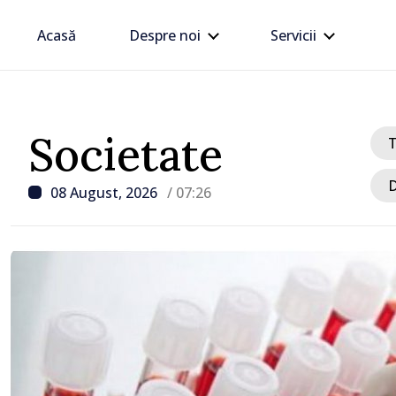
Acasă
Despre noi
Servicii
Societate
D
08 August, 2026
/ 07:26
/ Acum 10 ore
Zelenski a ajuns în Serbi
sa vizită în acest stat ali
tradițional al Rusiei du