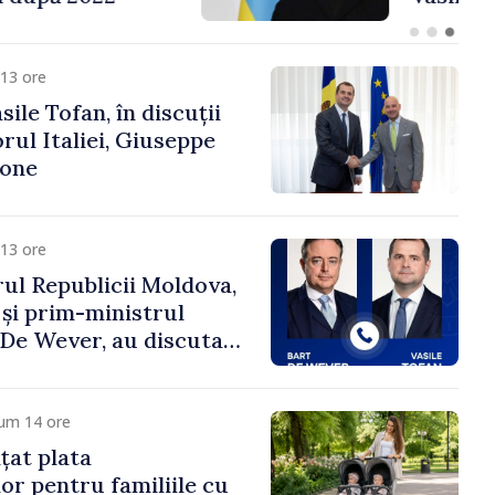
fa Sertel
13 ore
ile Tofan, în discuții
ul Italiei, Giuseppe
cone
13 ore
ul Republicii Moldova,
 și prim-ministrul
t De Wever, au discutat
rsul european al
oldova.
cum 14 ore
țat plata
or pentru familiile cu