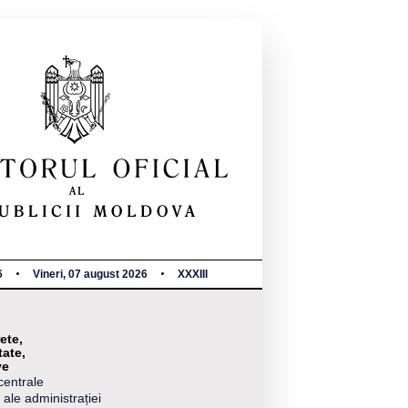
6
Vineri, 07 august 2026
XXXIII
ete,
tate,
ve
centrale
 ale administrației