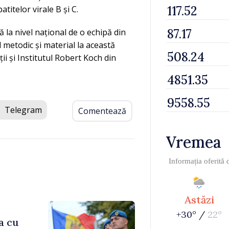
titelor virale B și C.
 la nivel național de o echipă din
 metodic și material la această
ii și Institutul Robert Koch din
Telegram
Comentează
Vremea
Informația oferită
Astăzi
+30° /
22°
a cu