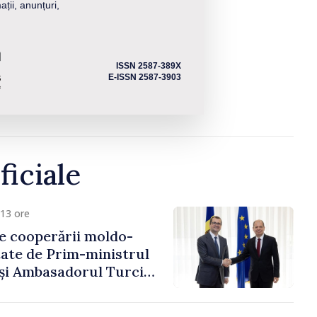
ații, anunțuri,
ISSN 2587-389X
E-ISSN 2587-3903
ficiale
13 ore
e cooperării moldo-
tate de Prim-ministrul
 și Ambasadorul Turciei,
fa Sertel