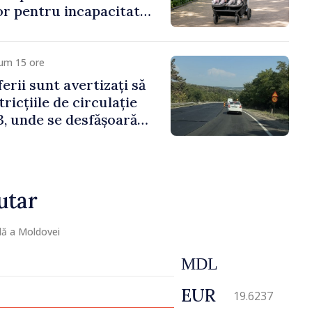
lor pentru incapacitate
e muncă
cum 15 ore
erii sunt avertizați să
ricțiile de circulație
, unde se desfășoară
parație
utar
lă a Moldovei
MDL
EUR
19.6237