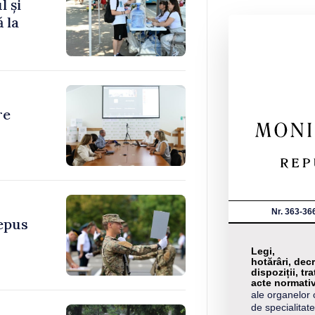
l și
 la
re
Nr. 363-36
depus
Legi,
hotărâri, decr
dispoziții, tra
acte normati
ale organelor 
de specialitate