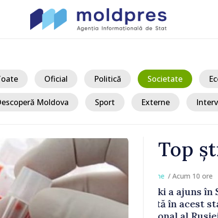
Toate
Oficial
Politică
Societate
Ec
escoperă Moldova
Sport
Externe
Interv
Top șt
/ Acum 
a, în prima
Perspectivel
at
turce, discu
pă 2022
Vasile Tofan