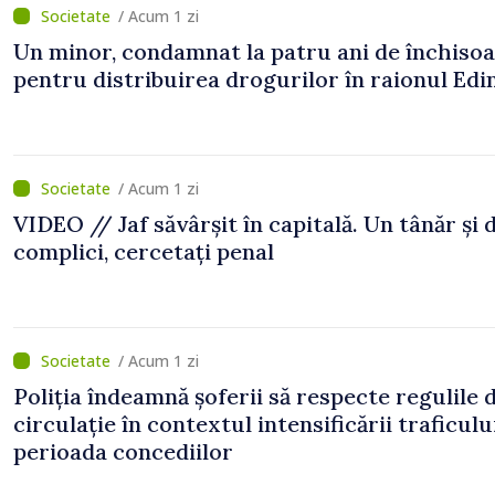
/ Acum 1 zi
Un minor, condamnat la patru ani de închiso
pentru distribuirea drogurilor în raionul Edi
/ Acum 1 zi
VIDEO // Jaf săvârșit în capitală. Un tânăr și 
complici, cercetați penal
/ Acum 1 zi
Poliția îndeamnă șoferii să respecte regulile 
circulație în contextul intensificării traficulu
perioada concediilor