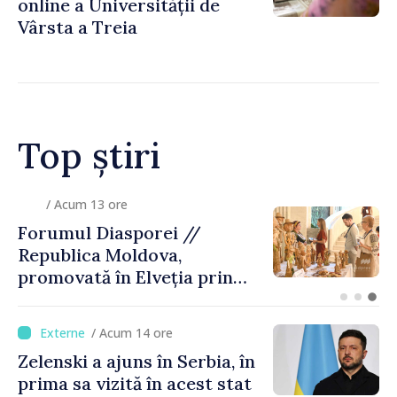
online a Universității de
Vârsta a Treia
Top știri
/ Acum 45 minute
Atac rusesc asupra regiunii
Kiev: trei persoane, inclusiv
un copil, au decedat
/ Acum 14 ore
Zelenski a ajuns în Serbia, în
prima sa vizită în acest stat