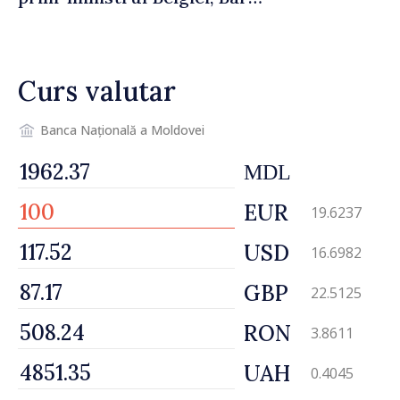
De Wever, au discutat
despre parcursul european
al Republicii Moldova.
Curs valutar
Banca Națională a Moldovei
MDL
EUR
19.6237
USD
16.6982
GBP
22.5125
RON
3.8611
UAH
0.4045