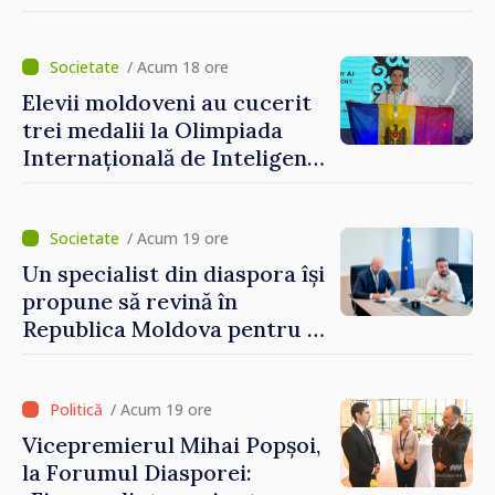
vor beneficia de fonduri
pentru investiții. Igor
Grosu: „Este important să
/ Acum 18 ore
depășim blocajele și să dăm o
Elevii moldoveni au cucerit
șansă localităților să se
trei medalii la Olimpiada
dezvolte”
Internațională de Inteligență
Artificială
/ Acum 19 ore
Un specialist din diaspora își
propune să revină în
Republica Moldova pentru a
contribui la dezvoltarea
registrului naval național
/ Acum 19 ore
Vicepremierul Mihai Popșoi,
la Forumul Diasporei: