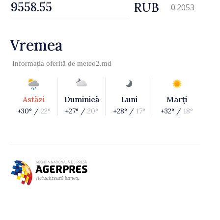
RUB
0.2053
Vremea
Informația oferită de
meteo2.md
Astăzi
Duminică
Luni
Marţi
+30° /
22°
+27° /
20°
+28° /
17°
+32° /
18°