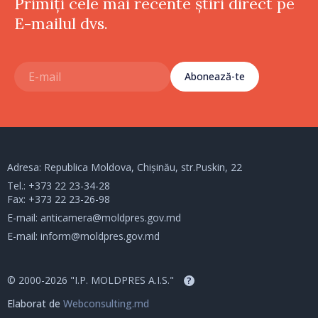
Primiți cele mai recente știri direct pe
E-mailul dvs.
Abonează-te
Adresa: Republica Moldova, Chișinău, str.Puskin, 22
Tel.:
+373 22 23-34-28
Fax: +373 22 23-26-98
E-mail:
anticamera@moldpres.gov.md
E-mail:
inform@moldpres.gov.md
© 2000-2026 "I.P. MOLDPRES A.I.S."
?
Elaborat de
Webconsulting.md