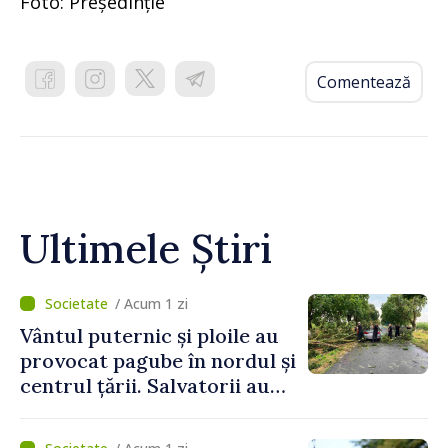
Foto: Președinție
Comentează
Ultimele Știri
/ Acum 1 zi
Vântul puternic și ploile au
provocat pagube în nordul și
centrul țării. Salvatorii au
intervenit în zece cazuri