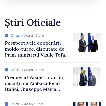
Știri Oficiale
/ Acum 16 ore
Perspectivele cooperării
moldo-turce, discutate de
Prim-ministrul Vasile Tofan
și Ambasadorul Turciei,
Uygar Mustafa Sertel
/ Acum 16 ore
Premierul Vasile Tofan, în
discuții cu Ambasadorul
Italiei, Giuseppe Maria
Perricone
/ Acum 17 ore