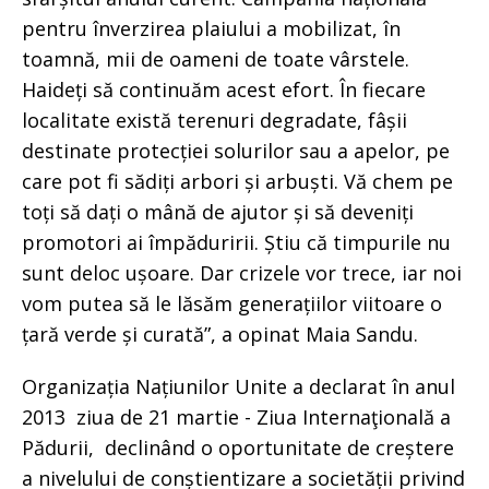
pentru înverzirea plaiului a mobilizat, în
toamnă, mii de oameni de toate vârstele.
Haideți să continuăm acest efort. În fiecare
localitate există terenuri degradate, fâșii
destinate protecției solurilor sau a apelor, pe
care pot fi sădiți arbori și arbuști. Vă chem pe
toți să dați o mână de ajutor și să deveniți
promotori ai împăduririi. Știu că timpurile nu
sunt deloc ușoare. Dar crizele vor trece, iar noi
vom putea să le lăsăm generațiilor viitoare o
țară verde și curată”, a opinat Maia Sandu.
Organizația Națiunilor Unite a declarat în anul
2013 ziua de 21 martie - Ziua Internaţională a
Pădurii, declinând o oportunitate de creștere
a nivelului de conștientizare a societății privind