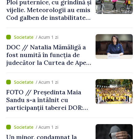
Ploi puternice, cu grindină și
vijelie. Meteorologii au emis
Cod galben de instabilitate
atmosferică
/ Acum 1 zi
DOC // Natalia Mămăligă a
fost numită în funcția de
judecător la Curtea de Apel
Centru
/ Acum 1 zi
FOTO // Președinta Maia
Sandu s-a întâlnit cu
participanții taberei DOR:
„Legătura lor cu țara
noastră rămâne puternică”
/ Acum 1 zi
Un minor, condamnat la