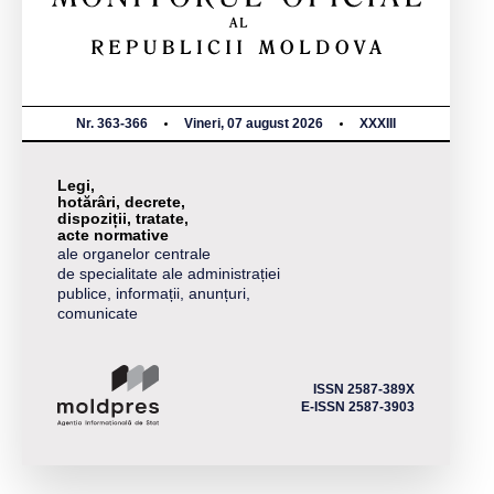
Nr. 363-366
Vineri, 07 august 2026
XXXIII
Legi,
hotărâri, decrete,
dispoziții, tratate,
acte normative
ale organelor centrale
de specialitate ale administrației
publice, informații, anunțuri,
comunicate
ISSN 2587-389X
E-ISSN 2587-3903