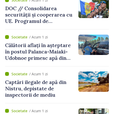
/ Acum 1 zi
DOC // Consolidarea
securității și cooperarea cu
UE. Programul de
implementare a Strategiei
Naționale de Apărare pentru
/ Acum 1 zi
perioada 2024–2034,
Călătorii aflați în așteptare
publicat în Monitorul Oficial
în postul Palanca-Maiaki-
Udobnoe primesc apă din
partea funcționarilor vamali
și a polițiștilor de frontieră
/ Acum 1 zi
Captări ilegale de apă din
Nistru, depistate de
inspectorii de mediu
/ Acum 1 zi