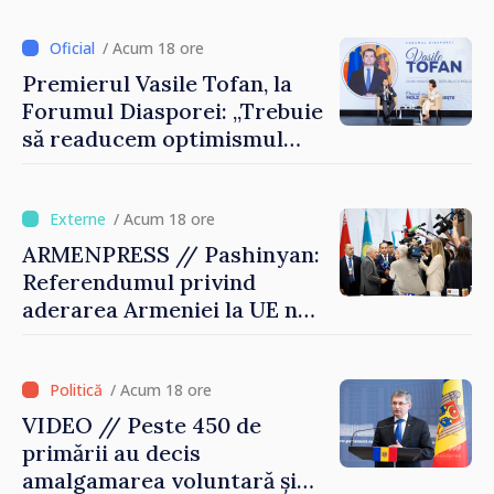
desfășoară lucrări de
reparație
/ Acum 18 ore
Premierul Vasile Tofan, la
Forumul Diasporei: „Trebuie
să readucem optimismul
oamenilor și încrederea că
Republica Moldova merge în
direcția corectă”
/ Acum 18 ore
ARMENPRESS // Pashinyan:
Referendumul privind
aderarea Armeniei la UE nu
este posibil în această etapă
/ Acum 18 ore
VIDEO // Peste 450 de
primării au decis
amalgamarea voluntară și