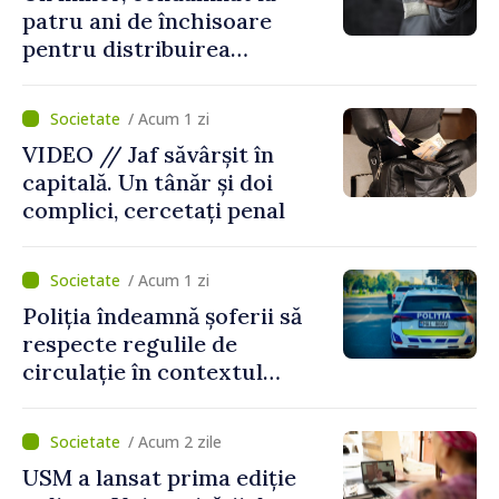
patru ani de închisoare
pentru distribuirea
drogurilor în raionul Edineț
/ Acum 1 zi
VIDEO // Jaf săvârșit în
capitală. Un tânăr și doi
complici, cercetați penal
/ Acum 1 zi
Poliția îndeamnă șoferii să
respecte regulile de
circulație în contextul
intensificării traficului din
perioada concediilor
/ Acum 2 zile
USM a lansat prima ediție