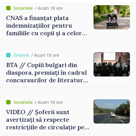
/ Acum 18 ore
CNAS a finanțat plata
indemnizațiilor pentru
familiile cu copii și a celor
pentru incapacitate
temporară de muncă
/ Acum 18 ore
BTA // Copiii bulgari din
diaspora, premiați în cadrul
concursurilor de literatură,
artă și muzică organizate de
Agenția Executivă pentru
Bulgarii din Străinătate
/ Acum 18 ore
VIDEO // Șoferii sunt
avertizați să respecte
restricțiile de circulație pe
drumul R3, unde se