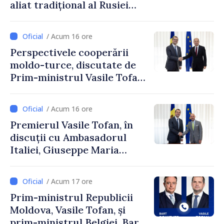
aliat tradițional al Rusiei
după 2022
/ Acum 16 ore
Perspectivele cooperării
moldo-turce, discutate de
Prim-ministrul Vasile Tofan
și Ambasadorul Turciei,
Uygar Mustafa Sertel
/ Acum 16 ore
Premierul Vasile Tofan, în
discuții cu Ambasadorul
Italiei, Giuseppe Maria
Perricone
/ Acum 17 ore
Prim-ministrul Republicii
Moldova, Vasile Tofan, și
prim-ministrul Belgiei, Bart