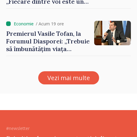
„Fiecare dintre voi este un
ambasador al țării noastre și
contribuie la promovarea
imaginii Republicii Moldova”
/ Acum 19 ore
Premierul Vasile Tofan, la
Forumul Diasporei: „Trebuie
să îmbunătățim viața
oamenilor și să repornim
motoarele economiei”
Vezi mai multe
#newsletter