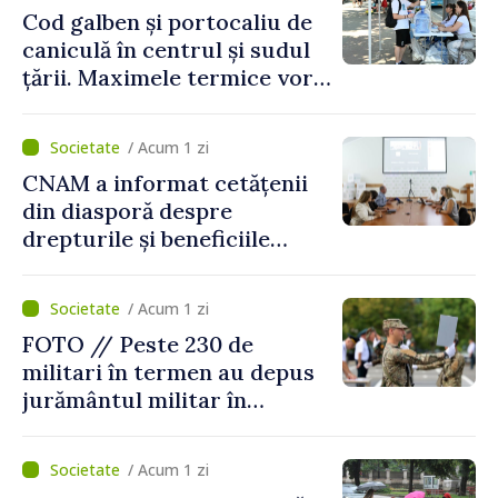
Cod galben și portocaliu de
caniculă în centrul și sudul
țării. Maximele termice vor
ajunge până la 37°C
/ Acum 1 zi
CNAM a informat cetățenii
din diasporă despre
drepturile și beneficiile
asigurării medicale
/ Acum 1 zi
FOTO // Peste 230 de
militari în termen au depus
jurământul militar în
garnizoana Chișinău
/ Acum 1 zi