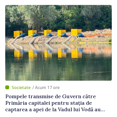
se înscrie la eveniment
/ Acum 17 ore
Pompele transmise de Guvern către
Primăria capitalei pentru stația de
captarea a apei de la Vadul lui Vodă au
fost instalate și puse în funcțiune