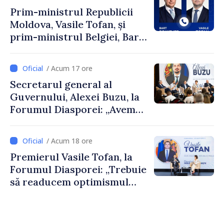
Prim-ministrul Republicii
Moldova, Vasile Tofan, și
prim-ministrul Belgiei, Bart
De Wever, au discutat
despre parcursul european
/ Acum 17 ore
al Republicii Moldova.
Secretarul general al
Guvernului, Alexei Buzu, la
Forumul Diasporei: „Avem
nevoie de fiecare dintre
dumneavoastră pentru a
/ Acum 18 ore
construi comunități mai
Premierul Vasile Tofan, la
puternice”
Forumul Diasporei: „Trebuie
să readucem optimismul
oamenilor și încrederea că
Republica Moldova merge în
direcția corectă”