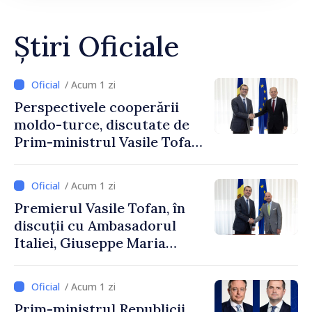
Știri Oficiale
/ Acum 1 zi
Perspectivele cooperării
moldo-turce, discutate de
Prim-ministrul Vasile Tofan
și Ambasadorul Turciei,
Uygar Mustafa Sertel
/ Acum 1 zi
Premierul Vasile Tofan, în
discuții cu Ambasadorul
Italiei, Giuseppe Maria
Perricone
/ Acum 1 zi
Prim-ministrul Republicii