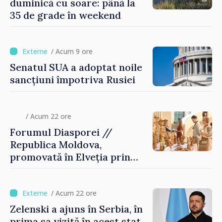
duminică cu soare: până la
35 de grade în weekend
/ Acum 9 ore
Senatul SUA a adoptat noile
sancțiuni împotriva Rusiei
/ Acum 22 ore
Forumul Diasporei //
Republica Moldova,
promovată în Elveția prin
turism, investiții și
exporturi
/ Acum 22 ore
Zelenski a ajuns în Serbia, în
prima sa vizită în acest stat