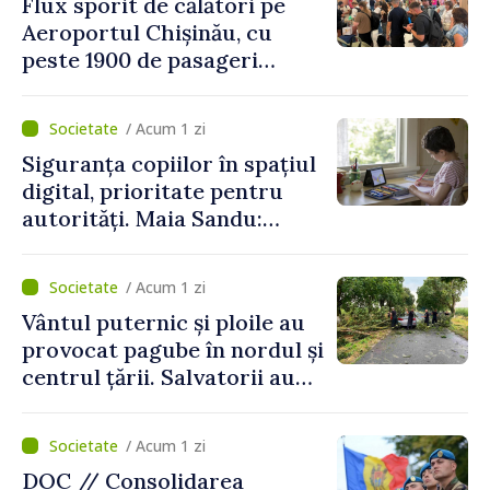
Flux sporit de călători pe
Aeroportul Chișinău, cu
peste 1900 de pasageri
deserviți pe oră în perioada
de vârf a concediilor
/ Acum 1 zi
Siguranța copiilor în spațiul
digital, prioritate pentru
autorități. Maia Sandu:
„Trebuie să creăm
mecanisme care să-i
/ Acum 1 zi
protejeze”
Vântul puternic și ploile au
provocat pagube în nordul și
centrul țării. Salvatorii au
intervenit în zece cazuri
/ Acum 1 zi
DOC // Consolidarea