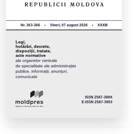
Nr. 363-366
Vineri, 07 august 2026
XXXIII
Legi,
hotărâri, decrete,
dispoziții, tratate,
acte normative
ale organelor centrale
de specialitate ale administrației
publice, informații, anunțuri,
comunicate
ISSN 2587-389X
E-ISSN 2587-3903