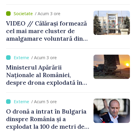
posibilitatea dotării Zonei de
control vamal cu un scanner
/ Acum 3 ore
performant
VIDEO // Călărași formează
cel mai mare cluster de
amalgamare voluntară din
Republica Moldova. Consiliul
orășenesc a aprobat decizia
/ Acum 3 ore
finală
Ministerul Apărării
Naționale al României,
despre drona explodată în
Bulgaria: „Radarele noastre
nu au detectat niciun
/ Acum 5 ore
vehicul aerian”
O dronă a intrat în Bulgaria
dinspre România și a
explodat la 100 de metri de
graniță