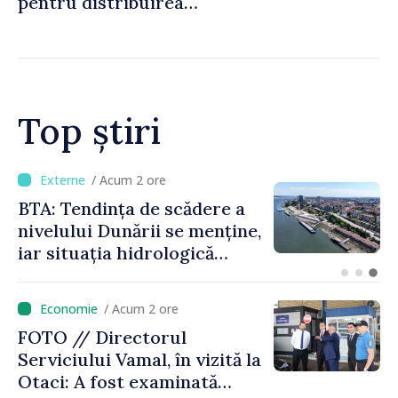
pentru distribuirea
drogurilor în raionul Edineț
Top știri
/ Acum 12 minute
Energocom a asigurat
necesarul de energie
electrică pentru 8 august.
Compania îndeamnă
cetățenii să reducă
/ Acum 2 ore
consumul în orele de vârf
FOTO // Directorul
Serviciului Vamal, în vizită la
Otaci: A fost examinată