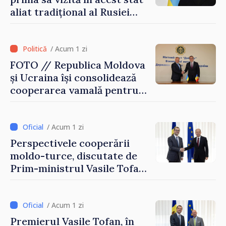
aliat tradițional al Rusiei
după 2022
/ Acum 1 zi
FOTO // Republica Moldova
și Ucraina își consolidează
cooperarea vamală pentru
securizarea frontierei și
integrarea europeană.
Reuniune la Moghiliov-
/ Acum 1 zi
Podolsk
Perspectivele cooperării
moldo-turce, discutate de
Prim-ministrul Vasile Tofan
și Ambasadorul Turciei,
Uygar Mustafa Sertel
/ Acum 1 zi
Premierul Vasile Tofan, în