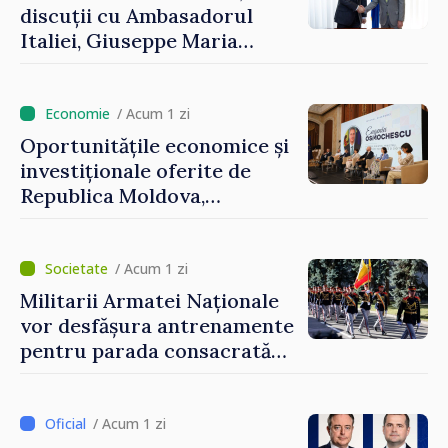
discuții cu Ambasadorul
Italiei, Giuseppe Maria
Perricone
/ Acum 1 zi
Oportunitățile economice și
investiționale oferite de
Republica Moldova,
prezentate de vicepremierul
Eugeniu Osmochescu, la
Forumul Diasporei
/ Acum 1 zi
Militarii Armatei Naționale
vor desfășura antrenamente
pentru parada consacrată
Zilei Independenței
/ Acum 1 zi