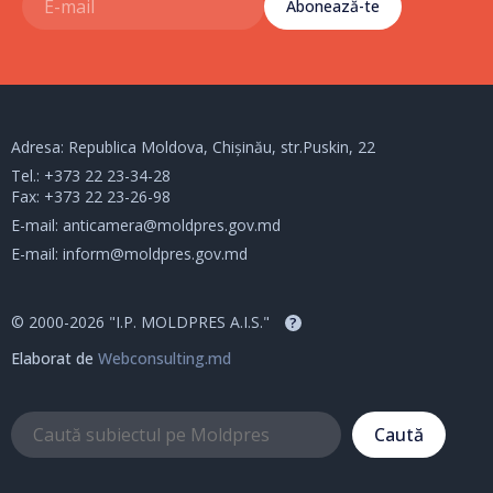
Abonează-te
Adresa: Republica Moldova, Chișinău, str.Puskin, 22
Tel.:
+373 22 23-34-28
Fax: +373 22 23-26-98
E-mail:
anticamera@moldpres.gov.md
E-mail:
inform@moldpres.gov.md
© 2000-2026 "I.P. MOLDPRES A.I.S."
?
Elaborat de
Webconsulting.md
Caută