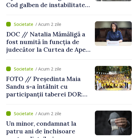
Cod galben de instabilitate
atmosferică
/ Acum 2 zile
DOC // Natalia Mămăligă a
fost numită în funcția de
judecător la Curtea de Apel
Centru
/ Acum 2 zile
FOTO // Președinta Maia
Sandu s-a întâlnit cu
participanții taberei DOR:
„Legătura lor cu țara
noastră rămâne puternică”
/ Acum 2 zile
Un minor, condamnat la
patru ani de închisoare