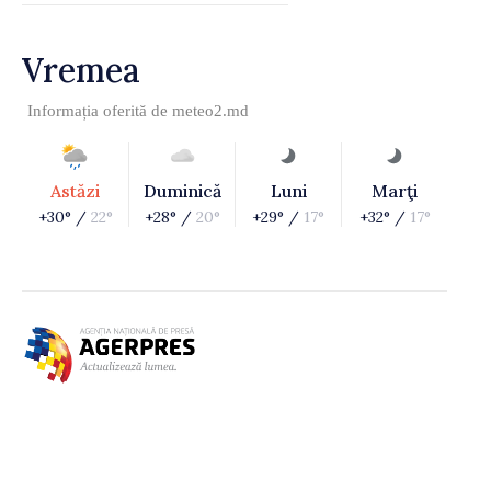
Vremea
Informația oferită de
meteo2.md
Astăzi
Duminică
Luni
Marţi
+30° /
22°
+28° /
20°
+29° /
17°
+32° /
17°