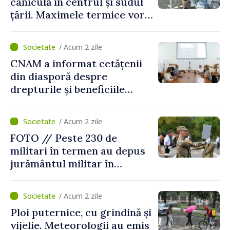
caniculă în centrul și sudul
țării. Maximele termice vor
ajunge până la 37°C
/ Acum 2 zile
CNAM a informat cetățenii
din diasporă despre
drepturile și beneficiile
asigurării medicale
/ Acum 2 zile
FOTO // Peste 230 de
militari în termen au depus
jurământul militar în
garnizoana Chișinău
/ Acum 2 zile
Ploi puternice, cu grindină și
vijelie. Meteorologii au emis