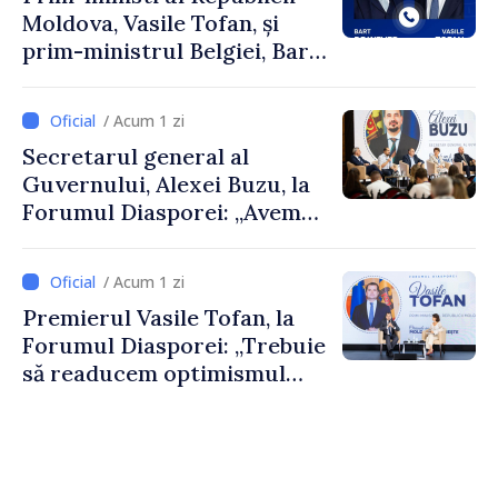
Moldova, Vasile Tofan, și
prim-ministrul Belgiei, Bart
De Wever, au discutat
despre parcursul european
/ Acum 1 zi
al Republicii Moldova.
Secretarul general al
Guvernului, Alexei Buzu, la
Forumul Diasporei: „Avem
nevoie de fiecare dintre
dumneavoastră pentru a
/ Acum 1 zi
construi comunități mai
Premierul Vasile Tofan, la
puternice”
Forumul Diasporei: „Trebuie
să readucem optimismul
oamenilor și încrederea că
Republica Moldova merge în
direcția corectă”