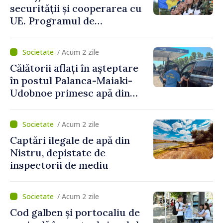
securității și cooperarea cu
UE. Programul de
implementare a Strategiei
Naționale de Apărare pentru
/ Acum 2 zile
perioada 2024–2034,
Călătorii aflați în așteptare
publicat în Monitorul Oficial
în postul Palanca-Maiaki-
Udobnoe primesc apă din
partea funcționarilor vamali
și a polițiștilor de frontieră
/ Acum 2 zile
Captări ilegale de apă din
Nistru, depistate de
inspectorii de mediu
/ Acum 2 zile
Cod galben și portocaliu de