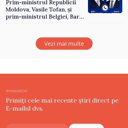
Prim-ministrul Republicii
Moldova, Vasile Tofan, și
prim-ministrul Belgiei, Bart
De Wever, au discutat
despre parcursul european
al Republicii Moldova.
Vezi mai multe
#newsletter
Primiți cele mai recente știri direct pe
E-mailul dvs.