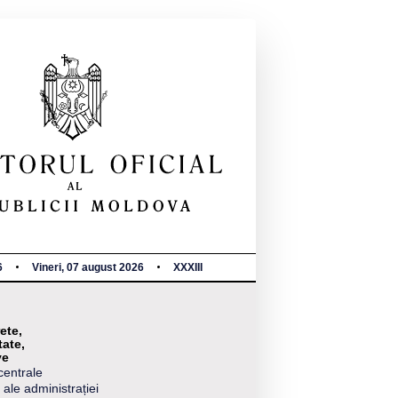
6
Vineri, 07 august 2026
XXXIII
ete,
tate,
ve
centrale
 ale administrației