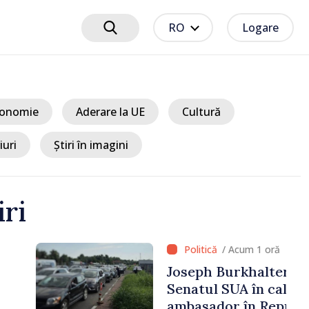
RO
Logare
onomie
Aderare la UE
Cultură
iuri
Știri în imagini
iri
 1 oră
alter, confirmat de
n calitate de viitor
n Republica Moldova