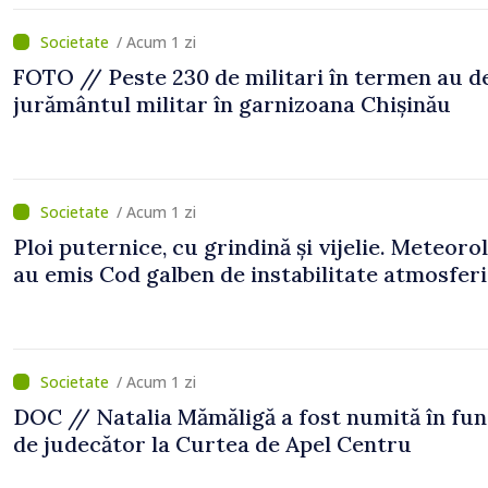
/ Acum 1 zi
FOTO // Peste 230 de militari în termen au 
jurământul militar în garnizoana Chișinău
/ Acum 1 zi
Ploi puternice, cu grindină și vijelie. Meteorol
au emis Cod galben de instabilitate atmosfer
/ Acum 1 zi
DOC // Natalia Mămăligă a fost numită în fun
de judecător la Curtea de Apel Centru