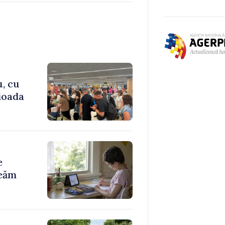
u, cu
rioada
e
reăm