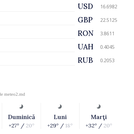
USD
16.6982
GBP
22.5125
RON
3.8611
UAH
0.4045
RUB
0.2053
 de
meteo2.md
Duminică
Luni
Marţi
+27° /
20°
+29° /
18°
+32° /
20°