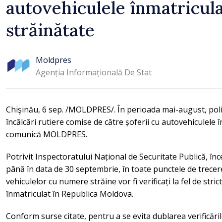
autovehiculele înmatricula
străinătate
Moldpres
Agenția Informațională De Stat
Chişinău, 6 sep. /MOLDPRES/. În perioada mai-august, poliți
încălcări rutiere comise de către șoferii cu autovehiculele î
comunică MOLDPRES.
Potrivit Inspectoratului Național de Securitate Publică, în
până în data de 30 septembrie, în toate punctele de trecere
vehiculelor cu numere străine vor fi verificați la fel de stric
înmatriculat în Republica Moldova.
Conform surse citate, pentru a se evita dublarea verificăril