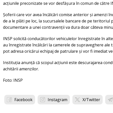
acțiunile preconizate se vor desfășura în comun de către IN
Șoferii care vor avea încălcări comise anterior și amenzi în
de a le plăti pe loc, la sucursalele bancare de pe teritoriu
documentare a unei contravenții va dura doar câteva minu
INSP solicită conducătorilor vehiculelor înregistrate în alte
au înregistrate încălcări la camerele de supraveghere ale tra
pot adresa oricărui echipaj de patrulare și vor fi imediat ver
Instituția anunță că scopul acțiunii este descurajarea cond
achitării amenzilor.
Foto: INSP
Facebook
Instagram
X/Twitter