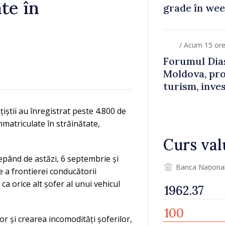
te în
grade în we
/ Acum 15 or
Forumul Dias
Moldova, pro
turism, inves
știi au înregistrat peste 4.800 de
nmatriculate în străinătate,
Curs val
cepând de astăzi, 6 septembrie și
Banca Naționa
 a frontierei conducătorii
t ca orice alt șofer al unui vehicul
or și crearea incomodități șoferilor,