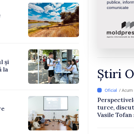
publice, inform
comunicate
e
l și
 la
Știri O
/ Acum 
Perspectivel
turce, discu
re
Vasile Tofan
Uygar Musta