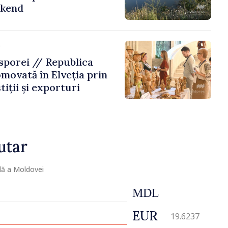
ekend
e
porei // Republica
movată în Elveția prin
tiții și exporturi
utar
lă a Moldovei
MDL
EUR
19.6237