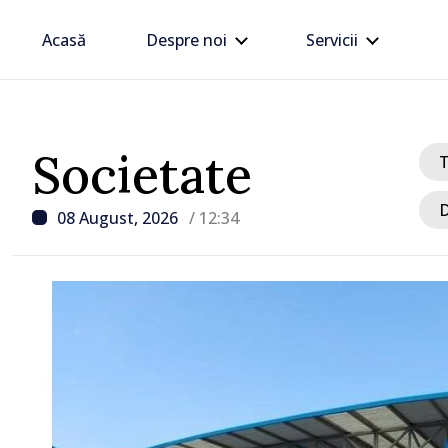
Acasă
Despre noi
Servicii
Societate
D
08 August, 2026
/ 12:34
/ Acum 59 minute
Trafic intens PTF Giurgi
Galați, pe sensul de ieși
Republica Moldova