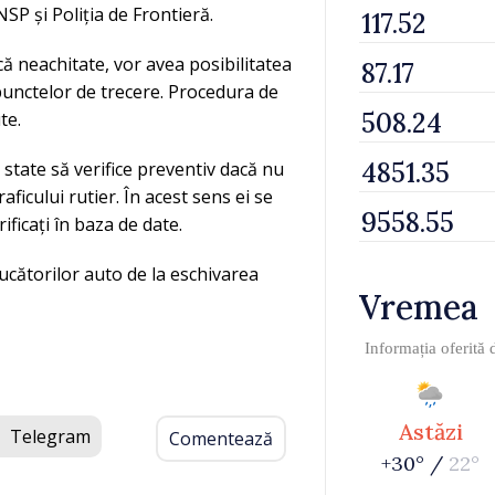
SP și Poliția de Frontieră.
că neachitate, vor avea posibilitatea
l punctelor de trecere. Procedura de
te.
 state să verifice preventiv dacă nu
ficului rutier. În acest sens ei se
ificați în baza de date.
ucătorilor auto de la eschivarea
Vremea
Informația oferită
Astăzi
Telegram
Comentează
+30° /
22°