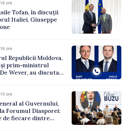
18 ore
ile Tofan, în discuții
ul Italiei, Giuseppe
cone
18 ore
ul Republicii Moldova,
 și prim-ministrul
t De Wever, au discutat
rsul european al
oldova.
19 ore
eneral al Guvernului,
 la Forumul Diasporei:
 de fiecare dintre
ră pentru a construi