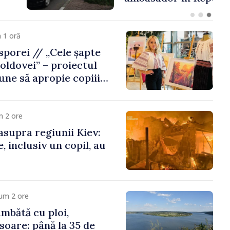
 1 oră
porei // „Cele șapte
oldovei” – proiectul
une să apropie copiii
 de țara de origine
m 2 ore
asupra regiunii Kiev:
, inclusiv un copil, au
um 2 ore
mbătă cu ploi,
soare: până la 35 de