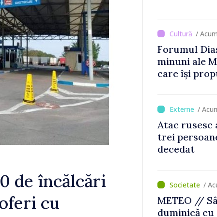
/ Acum
Forumul Dias
minuni ale M
care își prop
din diaspora
/ Acu
Atac rusesc 
trei persoane
decedat
00 de încălcări
/ Ac
oferi cu
METEO // Sâ
duminică cu 