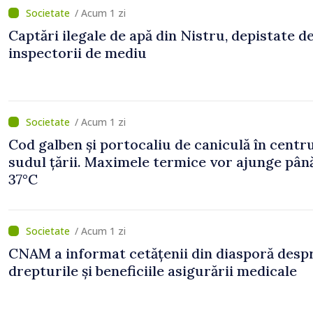
/ Acum 1 zi
Captări ilegale de apă din Nistru, depistate d
inspectorii de mediu
/ Acum 1 zi
Cod galben și portocaliu de caniculă în centru
sudul țării. Maximele termice vor ajunge până
37°C
/ Acum 1 zi
CNAM a informat cetățenii din diasporă desp
drepturile și beneficiile asigurării medicale