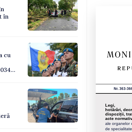
în
t în
a cu
034,
Nr. 363-36
-
Legi,
hotărâri, decr
dispoziții, tra
ieră
acte normati
ale organelor 
de specialitate