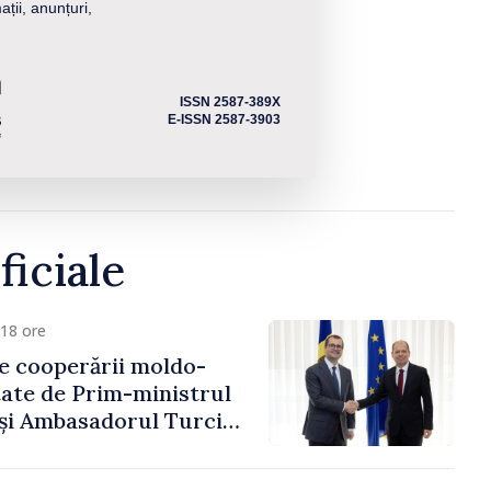
ații, anunțuri,
ISSN 2587-389X
E-ISSN 2587-3903
ficiale
18 ore
e cooperării moldo-
tate de Prim-ministrul
 și Ambasadorul Turciei,
fa Sertel