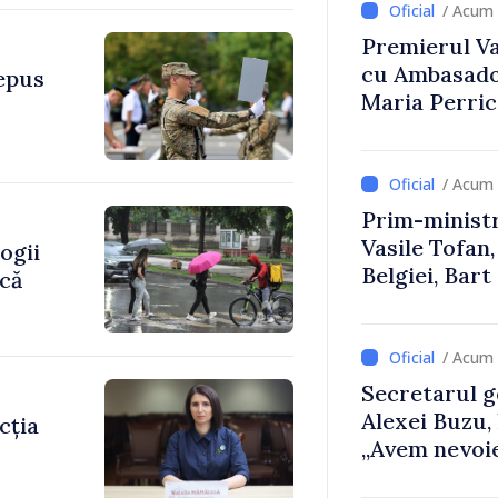
/ Acum 
Premierul Vas
cu Ambasador
depus
Maria Perri
/ Acum 
Prim-ministr
Vasile Tofan,
ogii
Belgiei, Bar
ică
despre parcu
Republicii M
/ Acum 
Secretarul g
Alexei Buzu,
cția
„Avem nevoie
dumneavoast