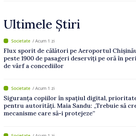
Ultimele Știri
/ Acum 1 zi
Flux sporit de călători pe Aeroportul Chișină
peste 1900 de pasageri deserviți pe oră în pe
de vârf a concediilor
/ Acum 1 zi
Siguranța copiilor în spațiul digital, prioritat
pentru autorități. Maia Sandu: „Trebuie să c
mecanisme care să-i protejeze”
/ Acum 1 zi