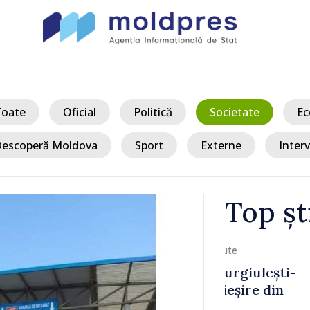
Toate
Oficial
Politică
Societate
Ec
escoperă Moldova
Sport
Externe
Interv
Top șt
/ Acum
ulești-
Joseph Burkh
re din
Senatul SUA î
ambasador î