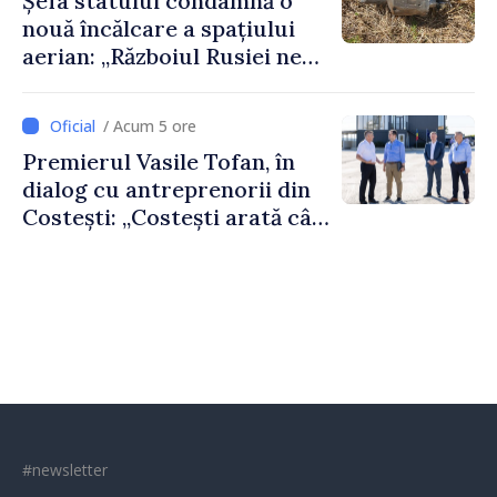
Șefa statului condamnă o
nouă încălcare a spațiului
aerian: „Războiul Rusiei ne
afectează direct”
/ Acum 5 ore
Premierul Vasile Tofan, în
dialog cu antreprenorii din
Costești: „Costești arată cât
de mult poate face o
comunitate atunci când
există inițiativă, muncă și
spirit antreprenorial”
#newsletter