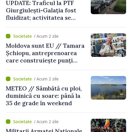
UPDATE: Traficul la PTF
Giurgiulești-Galația fost
fluidizat; activitatea se
desfășoară în condiții
normale
/ Acum 2 zile
Moldova sunt EU // Tamara
Șchiopu, antreprenoarea
care construiește punți
între Marea Britanie și
Republica Moldova
/ Acum 2 zile
METEO // Sâmbătă cu ploi,
duminică cu soare: până la
35 de grade în weekend
/ Acum 2 zile
Militarii Armatei Naționale