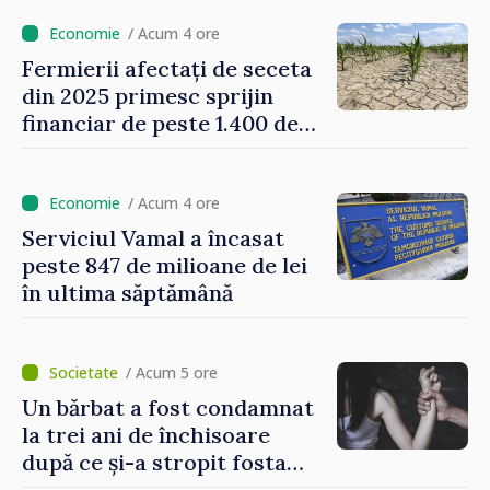
de 5 milioane de lei în
domeniul agricol
/ Acum 4 ore
Fermierii afectați de seceta
din 2025 primesc sprijin
financiar de peste 1.400 de
lei pentru fiecare hectar
/ Acum 4 ore
Serviciul Vamal a încasat
peste 847 de milioane de lei
în ultima săptămână
/ Acum 5 ore
Un bărbat a fost condamnat
la trei ani de închisoare
după ce și-a stropit fosta
soție cu acid sulfuric