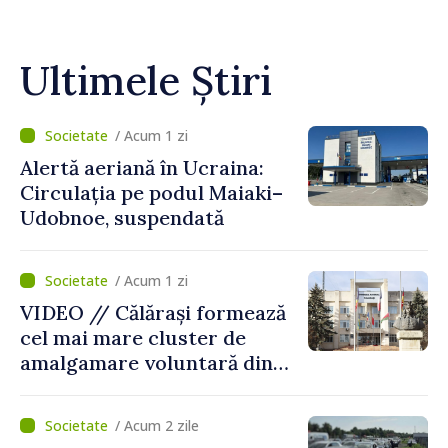
Ultimele Știri
/ Acum 1 zi
Alertă aeriană în Ucraina:
Circulația pe podul Maiaki–
Udobnoe, suspendată
/ Acum 1 zi
VIDEO // Călărași formează
cel mai mare cluster de
amalgamare voluntară din
Republica Moldova. Consiliul
orășenesc a aprobat decizia
/ Acum 2 zile
finală