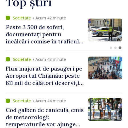
Top știri
/ Acum 7 minute
Proiectele de asistență în
beneficiul locuitorilor de pe
ambele maluri ale Nistrului
discutate la întrevederea
viceprim-ministrului cu
/ Acum 43 minute
reprezentanta rezidentă a
Flux majorat de pasageri pe
PNUD în Republica Moldova,
Aeroportul Chișinău: peste
Daniela Gasparikova
811 mii de călători deserviți
în luna iulie
/ Acum 44 minute
Cod galben de caniculă, emis
de meteorologi:
temperaturile vor ajunge