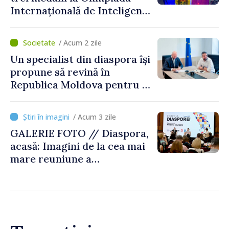
Internațională de Inteligență
Artificială
/ Acum 2 zile
Un specialist din diaspora își
propune să revină în
Republica Moldova pentru a
contribui la dezvoltarea
registrului naval național
/ Acum 3 zile
GALERIE FOTO // Diaspora,
acasă: Imagini de la cea mai
mare reuniune a
moldovenilor de peste
hotare