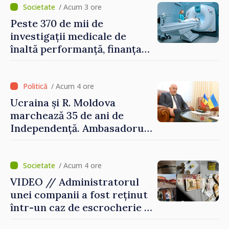
poartă întreaga vină pentru
/ Acum 3 ore
pericolul adus la casele
Peste 370 de mii de
oamenilor noștri”
investigații medicale de
înaltă performanță, finanțate
de asigurarea obligatorie în
prima jumătate a anului
/ Acum 4 ore
Ucraina și R. Moldova
marchează 35 de ani de
Independență. Ambasadorul
Paun Rohovei: „Am
demonstrat tuturor că
suntem rezistenți și știm să
/ Acum 4 ore
ne punctăm prioritățile
VIDEO // Administratorul
pentru viitor”
unei companii a fost reținut
într-un caz de escrocherie și
insolvabilitate intenționată