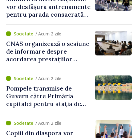
vor desfășura antrenamente
pentru parada consacrată
Zilei Independenței
/ Acum 2 zile
CNAS organizează o sesiune
de informare despre
acordarea prestațiilor
sociale și serviciile
electronice. Cetățenii,
/ Acum 2 zile
invitați să se înscrie la
Pompele transmise de
eveniment
Guvern către Primăria
capitalei pentru stația de
captarea a apei de la Vadul
lui Vodă au fost instalate și
/ Acum 2 zile
puse în funcțiune
Copiii din diaspora vor