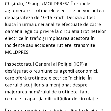
Chişinău, 19 aug. /MOLDPRES/. În zonele
aglomerate, trotinetele electrice nu vor putea
depăși viteza de 10-15 km/h. Decizia a fost
luată în urma unei analize efectuate de către
oamenii legii cu privire la circulația trotinetelor
electrice în trafic și implicarea acestora în
incidente sau accidente rutiere, transmite
MOLDPRES.
Inspectoratul General al Poliției (IGP) a
desfășurat o reuniune cu agenții economici,
care oferă trotinete electrice în chirie. În
cadrul discuțiilor s-a menționat despre
majorarea numărului de trotinete, fapt
ce duce la apariția dificultăților de circulație.
În cadrul reuniunii s-a decis ca limita de viteză