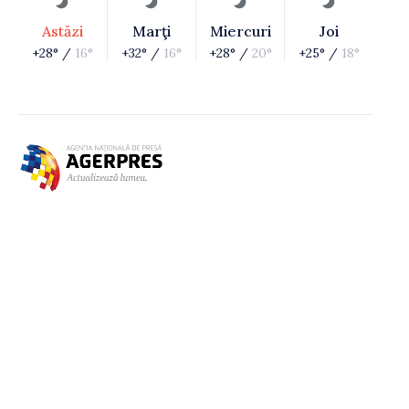
Astăzi
Marţi
Miercuri
Joi
+28° /
16°
+32° /
16°
+28° /
20°
+25° /
18°