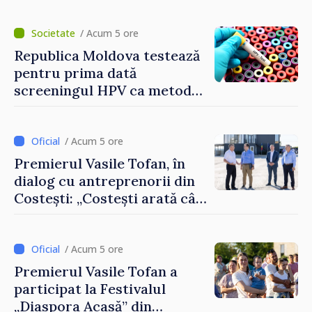
/ Acum 5 ore
Republica Moldova testează
pentru prima dată
screeningul HPV ca metodă
primară pentru depistarea
cancerului de col uterin
/ Acum 5 ore
Premierul Vasile Tofan, în
dialog cu antreprenorii din
Costești: „Costești arată cât
de mult poate face o
comunitate atunci când
există inițiativă, muncă și
/ Acum 5 ore
spirit antreprenorial”
Premierul Vasile Tofan a
participat la Festivalul
„Diaspora Acasă” din