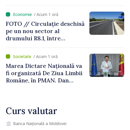
până la +35 de grade Celsius
/ Acum 1 oră
FOTO // Circulație deschisă
pe un nou sector al
drumului R8.1, între
Arionești și Otaci. Vladimir
Bolea: „Drumuri bune
/ Acum 1 oră
înseamnă deplasări sigure
Marea Dictare Națională va
ale agenților economici și
fi organizată De Ziua Limbii
cetățenilor”
Române, în PMAN. Dan
Perciun: „Evenimentul are o
semnificație aparte în acest
an”
Curs valutar
Banca Națională a Moldovei