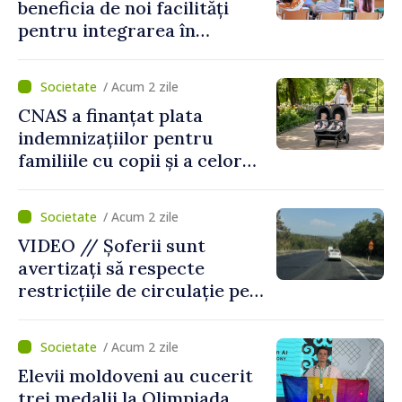
beneficia de noi facilități
pentru integrarea în
sistemul educațional din
Republica Moldova
/ Acum 2 zile
CNAS a finanțat plata
indemnizațiilor pentru
familiile cu copii și a celor
pentru incapacitate
temporară de muncă
/ Acum 2 zile
VIDEO // Șoferii sunt
avertizați să respecte
restricțiile de circulație pe
drumul R3, unde se
desfășoară lucrări de
/ Acum 2 zile
reparație
Elevii moldoveni au cucerit
trei medalii la Olimpiada