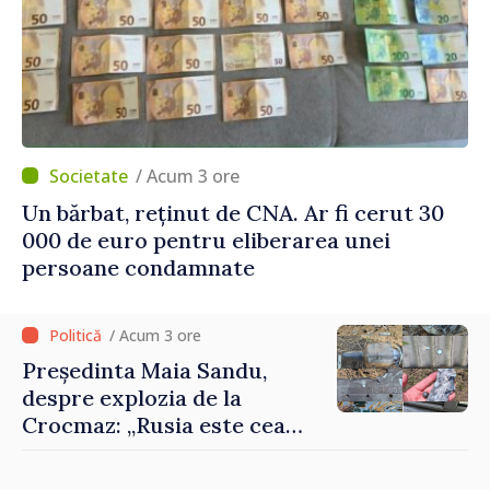
/ Acum 3 ore
Un bărbat, reținut de CNA. Ar fi cerut 30
000 de euro pentru eliberarea unei
persoane condamnate
/ Acum 3 ore
Președinta Maia Sandu,
despre explozia de la
Crocmaz: „Rusia este cea
care duce războiul de
agresiune în Ucraina și