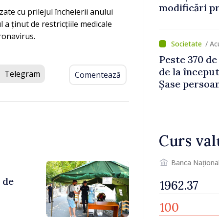
modificări p
zate cu prilejul încheierii anului
bunurile imob
 a ținut de restricțiile medicale
rutiere
ronavirus.
/ Ac
Peste 370 de
de la început
Telegram
Comentează
Șase persoan
Curs val
Banca Naționa
 de