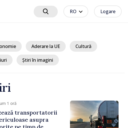
RO
Logare
onomie
Aderare la UE
Cultură
iuri
Știri în imagini
iri
cum 1 oră
ează transportatorii
ericuloase asupra
porite pe timp de