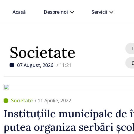
Acasă
Despre noi
Servicii
Societate
D
07 August, 2026
/ 11:21
/ 11 Aprilie, 2022
/ Acum 25 minute
Instituțiile municipale de
Donald Trump interzice
putea organiza serbări șco
rachete interceptoare c
Ucraina