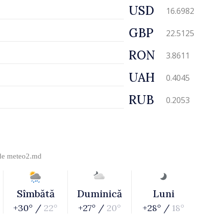
USD
16.6982
GBP
22.5125
RON
3.8611
UAH
0.4045
RUB
0.2053
 de
meteo2.md
Sîmbătă
Duminică
Luni
+30° /
22°
+27° /
20°
+28° /
18°