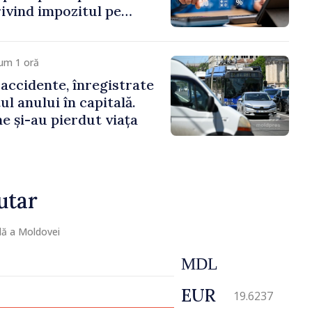
rivind impozitul pe
iliare, taxele locale și
um 1 oră
 accidente, înregistrate
ul anului în capitală.
e și-au pierdut viața
utar
lă a Moldovei
MDL
EUR
19.6237