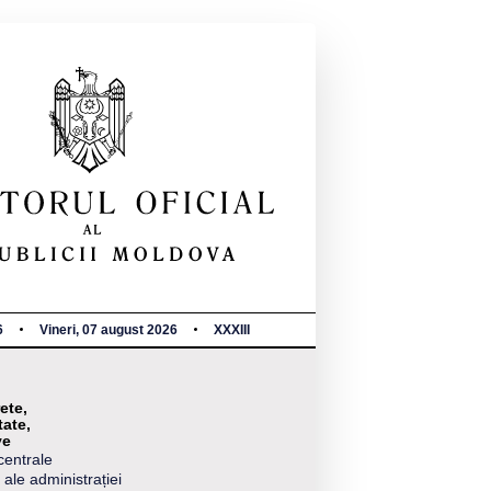
6
Vineri, 07 august 2026
XXXIII
ete,
tate,
ve
centrale
 ale administrației