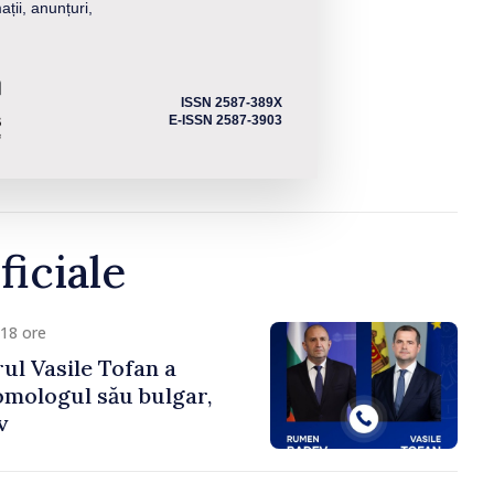
ații, anunțuri,
ISSN 2587-389X
E-ISSN 2587-3903
ficiale
18 ore
ul Vasile Tofan a
omologul său bulgar,
v