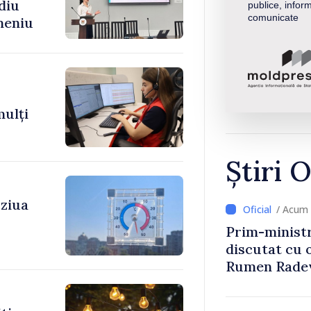
diu
publice, inform
comunicate
meniu
mulți
Știri O
 ziua
/ Acum 
Prim-ministr
discutat cu 
Rumen Rade