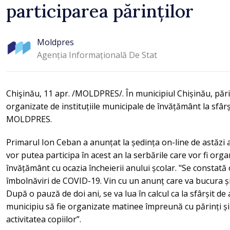
participarea părinților
Moldpres
Agenția Informațională De Stat
Chişinău, 11 apr. /MOLDPRES/. În municipiul Chișinău, părin
organizate de instituțiile municipale de învățământ la sfârș
MOLDPRES.
Primarul Ion Ceban a anunțat la ședința on-line de astăzi a 
vor putea participa în acest an la serbările care vor fi orga
învățământ cu ocazia încheierii anului școlar. "Se constat
îmbolnăviri de COVID-19. Vin cu un anunț care va bucura și
După o pauză de doi ani, se va lua în calcul ca la sfârșit de a
municipiu să fie organizate matinee împreună cu părinți și 
activitatea copiilor”.