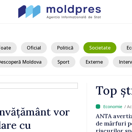
Toate
Oficial
Politică
Societate
Ec
escoperă Moldova
Sport
Externe
Interv
Top șt
/ A
 învățământ vor
 exportul de
ANTA avertiz
lare cu
ătre
de mărfuri p
riscurilor s