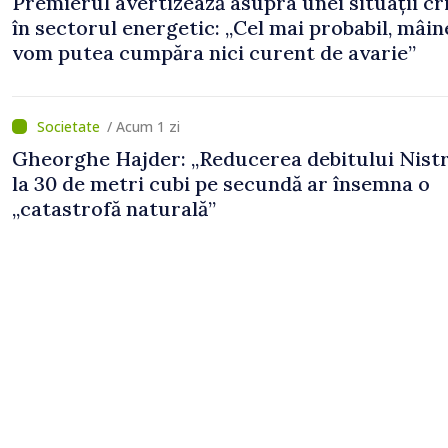
Premierul avertizează asupra unei situații cr
în sectorul energetic: „Cel mai probabil, mâin
vom putea cumpăra nici curent de avarie”
/ Acum 1 zi
Gheorghe Hajder: „Reducerea debitului Nistr
la 30 de metri cubi pe secundă ar însemna o
„catastrofă naturală”