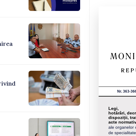
nirea
rivind
Nr. 363-36
Legi,
hotărâri, decr
dispoziții, tra
acte normati
ale organelor 
de specialitate