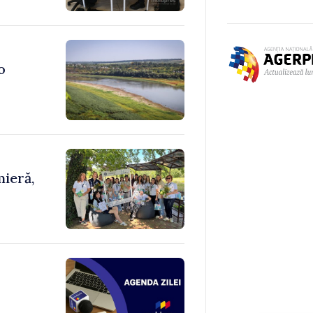
o
ieră,