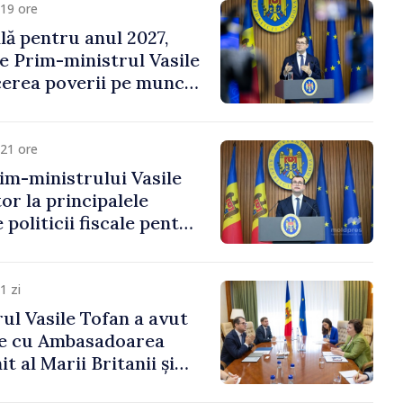
19 ore
ală pentru anul 2027,
e Prim-ministrul Vasile
erea poverii pe muncă,
vestițiilor și o taxare
lă
21 ore
im-ministrului Vasile
or la principalele
 politicii fiscale pentru
1 zi
ul Vasile Tofan a avut
re cu Ambasadoarea
t al Marii Britanii și
Nord, Fern Horine