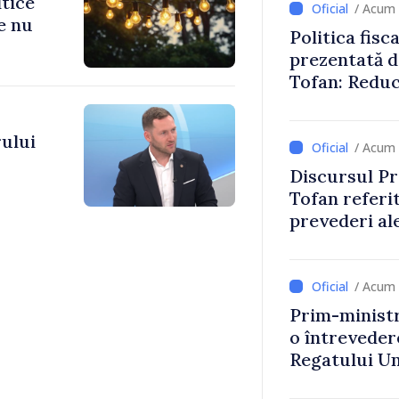
itice
/ Acum 
e nu
Politica fisc
prezentată d
Tofan: Reduc
stimularea in
mai echitabi
ului
/ Acum 
Discursul Pr
Tofan referit
prevederi ale
anul 2027
/ Acum 
Prim-ministr
o întrevede
Regatului Uni
Irlandei de 