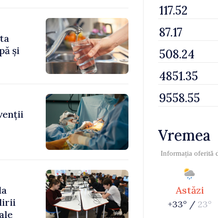
ita
pă și
venții
Vremea
Informația oferită
la
Astăzi
irii
+33° /
23°
ale