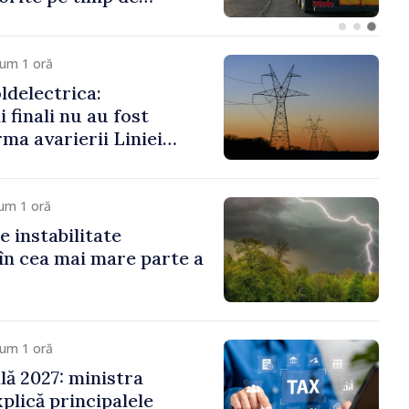
cum 1 oră
delectrica:
 finali nu au fost
rma avarierii Liniei
ovsk. Lucrările de
 fi efectuate în regim
um 1 oră
e instabilitate
în cea mai mare parte a
cum 1 oră
ală 2027: ministra
plică principalele