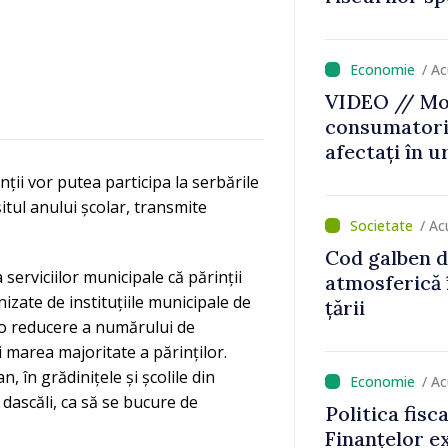
caniculă
/ A
VIDEO // Mol
consumatorii
afectați în u
Bălți–Dnestr
ții vor putea participa la serbările
reparație vor
itul anului școlar, transmite
prioritar
/ Ac
Cod galben d
serviciilor municipale că părinții
atmosferică 
nizate de instituțiile municipale de
țării
ă o reducere a numărului de
 marea majoritate a părinților.
n, în grădinițele și școlile din
/ A
dascăli, ca să se bucure de
Politica fisc
Finanțelor ex