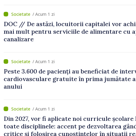
/ Acum 1 zi
DOC // De astăzi, locuitorii capitalei vor ach
mai mult pentru serviciile de alimentare cu a
canalizare
/ Acum 1 zi
Peste 3.600 de pacienți au beneficiat de inter
cardiovasculare gratuite în prima jumătate a
anului
/ Acum 1 zi
Din 2027, vor fi aplicate noi curricule școlare 
toate disciplinele: accent pe dezvoltarea gând
critice și folosirea cunoștințelor în situații re