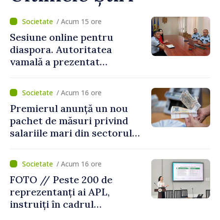
/ Acum 15 ore
Sesiune online pentru
diaspora. Autoritatea
vamală a prezentat
facilitățile oferite la
revenirea în țară
/ Acum 16 ore
Premierul anunță un nou
pachet de măsuri privind
salariile mari din sectorul
public
/ Acum 16 ore
FOTO // Peste 200 de
reprezentanți ai APL,
instruiți în cadrul
Platformelor Locale de