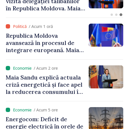
Găgăuziei trebuie să aibă un
mandat deplin. Președinta
Maia Sandu: „Alegerile să fie
libere și corecte””
/ Acum 1 oră
Republica Moldova
avansează în procesul de
integrare europeană. Maia
Sandu: „Nu ne blochează
niciun stat”
/ Acum 2 ore
Maia Sandu explică actuala
criză energetică și face apel
la reducerea consumului în
orele de vârf: „Doar astfel
putem menține prețurile la
/ Acum 5 ore
un nivel mai mic”
Energocom: Deficit de
energie electrică în orele de