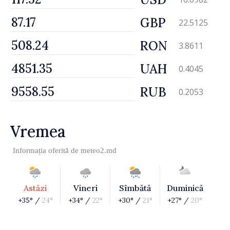
GBP
22.5125
RON
3.8611
UAH
0.4045
RUB
0.2053
Vremea
Informația oferită de
meteo2.md
Astăzi
Vineri
Sîmbătă
Duminică
+35° /
24°
+34° /
22°
+30° /
21°
+27° /
20°