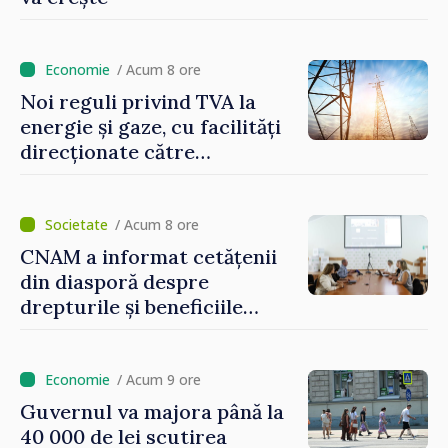
/ Acum 8 ore
Noi reguli privind TVA la
energie și gaze, cu facilități
direcționate către
consumatorii vulnerabili
/ Acum 8 ore
CNAM a informat cetățenii
din diasporă despre
drepturile și beneficiile
asigurării medicale
/ Acum 9 ore
Guvernul va majora până la
40 000 de lei scutirea