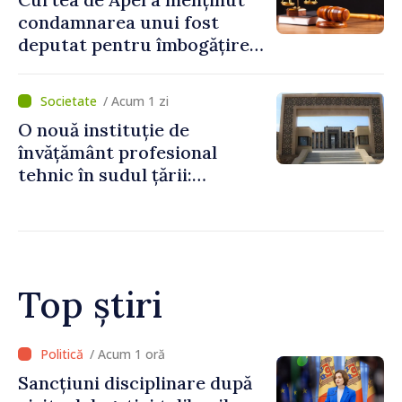
condamnarea unui fost
deputat pentru îmbogățire
ilicită. Acesta va achita
statului peste 2,4 milioane
/ Acum 1 zi
de lei
O nouă instituție de
învățământ profesional
tehnic în sudul țării:
Guvernul a aprobat
înființarea Colegiului moldo-
turc la Comrat
Top știri
/ Acum 10 minute
Adunarea Populară a