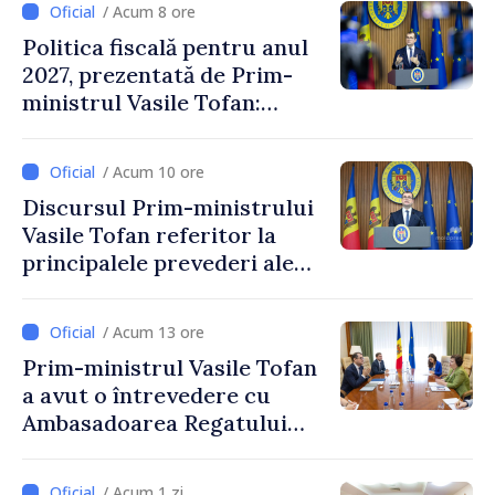
/ Acum 8 ore
Politica fiscală pentru anul
2027, prezentată de Prim-
ministrul Vasile Tofan:
Reducerea poverii pe muncă,
stimularea investițiilor și o
/ Acum 10 ore
taxare mai echitabilă
Discursul Prim-ministrului
Vasile Tofan referitor la
principalele prevederi ale
politicii fiscale pentru anul
2027
/ Acum 13 ore
Prim-ministrul Vasile Tofan
a avut o întrevedere cu
Ambasadoarea Regatului
Unit al Marii Britanii și
Irlandei de Nord, Fern
/ Acum 1 zi