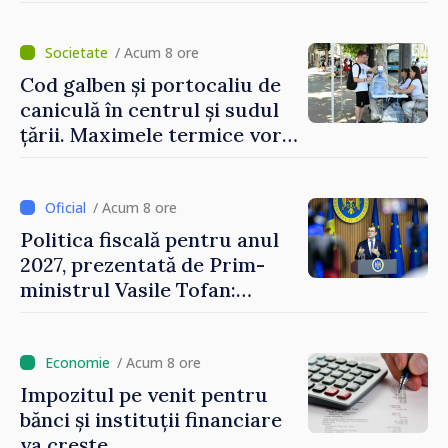
/ Acum 8 ore
Cod galben și portocaliu de
caniculă în centrul și sudul
țării. Maximele termice vor
ajunge până la 37°C
/ Acum 8 ore
Politica fiscală pentru anul
2027, prezentată de Prim-
ministrul Vasile Tofan:
Reducerea poverii pe muncă,
stimularea investițiilor și o
taxare mai echitabilă
/ Acum 8 ore
Impozitul pe venit pentru
bănci și instituții financiare
va crește