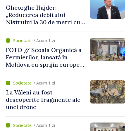
de avarie”
Gheorghe Hajder:
„Reducerea debitului
Nistrului la 30 de metri cubi
pe secundă ar însemna o
„catastrofă naturală”
/ Acum 1 zi
FOTO // Școala Organică a
Fermierilor, lansată în
Moldova cu sprijin european
pentru dezvoltarea
agriculturii durabile
/ Acum 1 zi
La Văleni au fost
descoperite fragmente ale
unei drone
/ Acum 1 zi