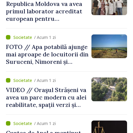
Republica Moldova va avea
primul laborator acreditat
european pentru
diagnosticul virusurilor
viței-de-vie
/ Acum 1 zi
FOTO // Apa potabilă ajunge
mai aproape de locuitorii din
Suruceni, Nimoreni și
Malcoci, raionul Ialoveni
/ Acum 1 zi
VIDEO // Oraşul Strășeni va
avea un parc modern cu alei
reabilitate, spații verzi și
zone pentru copii
/ Acum 1 zi
Curtea de Apel a menținut