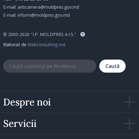
E-mail:
anticamera@moldpres.gov.md
E-mail:
inform@moldpres.gov.md
© 2000-2026 "I.P. MOLDPRES A.I.S."
?
Elaborat de
Webconsulting.md
Caută
Despre noi
Servicii