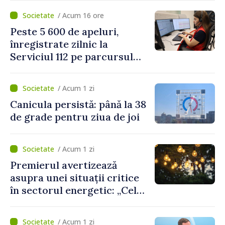
Mediu privind aplicarea a
/ Acum 16 ore
două regulamente din
Peste 5 600 de apeluri,
domeniu
înregistrate zilnic la
Serviciul 112 pe parcursul
lunii iulie. Cei mai mulți
cetățeni au solicitat
/ Acum 1 zi
ambulanța
Canicula persistă: până la 38
de grade pentru ziua de joi
/ Acum 1 zi
Premierul avertizează
asupra unei situații critice
în sectorul energetic: „Cel
mai probabil, mâine nu vom
putea cumpăra nici curent
/ Acum 1 zi