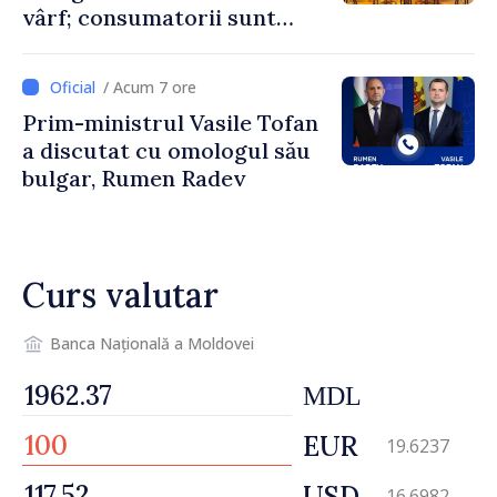
vârf; consumatorii sunt
îndemnați să economisească
/ Acum 7 ore
Prim-ministrul Vasile Tofan
a discutat cu omologul său
bulgar, Rumen Radev
Curs valutar
Banca Națională a Moldovei
MDL
EUR
19.6237
USD
16.6982