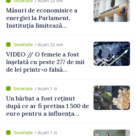
/ Acum 22 ore
Măsuri de economisire a
energiei la Parlament.
Instituția limitează
consumul de electricitate și
apă caldă
/ Acum 22 ore
VIDEO // O femeie a fost
înșelată cu peste 277 de mii
de lei printr-o falsă
platformă de investiții online
/ Acum 1 zi
Un bărbat a fost reținut
după ce ar fi pretins 1 500 de
euro pentru a influența
polițiștii
/ Acum 1 zi