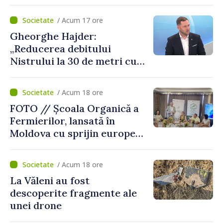
mai probabil, mâine nu vom
putea cumpăra nici curent
/ Acum 17 ore
de avarie”
Gheorghe Hajder:
„Reducerea debitului
Nistrului la 30 de metri cubi
pe secundă ar însemna o
„catastrofă naturală”
/ Acum 18 ore
FOTO // Școala Organică a
Fermierilor, lansată în
Moldova cu sprijin european
pentru dezvoltarea
agriculturii durabile
/ Acum 18 ore
La Văleni au fost
descoperite fragmente ale
unei drone