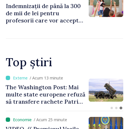
Indemnizații de până la 300
de mii de lei pentru
profesorii care vor accepta
să meargă să activeze în alte
școli, după reorganizarea
instituțiilor
Top știri
/ Acum 13 minute
The Washington Post: Mai
multe state europene refuză
să transfere rachete Patriot
Ucrainei
/ Acum 25 minute
VIDEO // Premierul Vasile