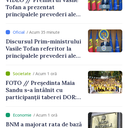
Tofan a prezentat
principalele prevederi ale
politicii fiscale pentru anul
2027
/ Acum 35 minute
Discursul Prim-ministrului
Vasile Tofan referitor la
principalele prevederi ale
politicii fiscale pentru anul
2027
/ Acum 1 oră
FOTO // Președinta Maia
Sandu s-a întâlnit cu
participanții taberei DOR:
„Legătura lor cu țara
noastră rămâne puternică”
/ Acum 1 oră
BNM a majorat rata de bază