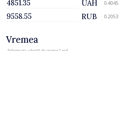
UAH
0.4045
RUB
0.2053
Vremea
Informația oferită de
meteo2.md
Astăzi
Vineri
Sîmbătă
Duminică
+35° /
24°
+35° /
23°
+30° /
21°
+28° /
22°