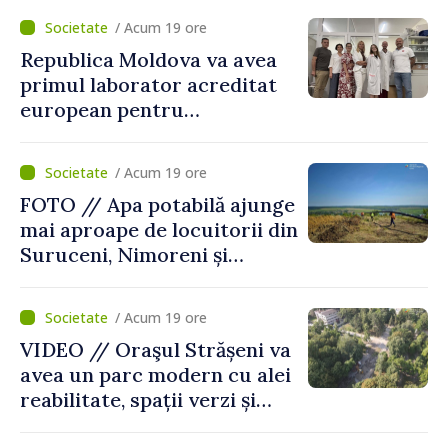
/ Acum 19 ore
Republica Moldova va avea
primul laborator acreditat
european pentru
diagnosticul virusurilor
viței-de-vie
/ Acum 19 ore
FOTO // Apa potabilă ajunge
mai aproape de locuitorii din
Suruceni, Nimoreni și
Malcoci, raionul Ialoveni
/ Acum 19 ore
VIDEO // Oraşul Strășeni va
avea un parc modern cu alei
reabilitate, spații verzi și
zone pentru copii