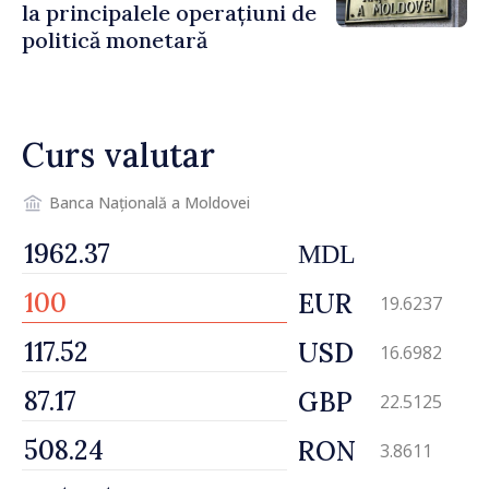
la principalele operațiuni de
politică monetară
Curs valutar
Banca Națională a Moldovei
MDL
EUR
19.6237
USD
16.6982
GBP
22.5125
RON
3.8611