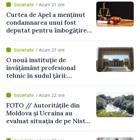
/ Acum 21 ore
Curtea de Apel a menținut
condamnarea unui fost
deputat pentru îmbogățire
ilicită. Acesta va achita
statului peste 2,4 milioane
/ Acum 21 ore
de lei
O nouă instituție de
învățământ profesional
tehnic în sudul țării:
Guvernul a aprobat
înființarea Colegiului moldo-
/ Acum 22 ore
turc la Comrat
FOTO // Autoritățile din
Moldova și Ucraina au
evaluat situația de pe Nistru
și pregătesc măsuri pentru
diminuarea riscurilor