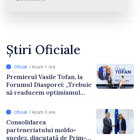
Știri Oficiale
/ Acum 1 oră
Premierul Vasile Tofan, la
Forumul Diasporei: „Trebuie
să readucem optimismul
oamenilor și încrederea că
Republica Moldova merge în
/ Acum 3 ore
direcția corectă”
Consolidarea
parteneriatului moldo-
suedez, discutată de Prim-