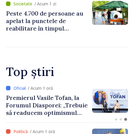
/ Acum 1 zi
Peste 4.700 de persoane au
apelat la punctele de
reabilitare în timpul
caniculei
Top știri
/ Acum 1 oră
CNAS a finanțat plata
indemnizațiilor pentru
familiile cu copii și a celor
pentru incapacitate
temporară de muncă
/ Acum 1 oră