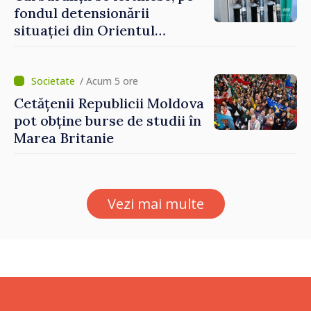
europene”
fondul detensionării
situației din Orientul
Mijlociu
/ Acum 5 ore
Cetățenii Republicii Moldova
pot obține burse de studii în
Marea Britanie
Vezi mai multe