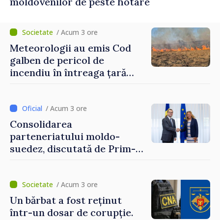
moldovenilor de peste hotare
/ Acum 3 ore
Meteorologii au emis Cod
galben de pericol de
incendiu în întreaga țară
până pe 14 august
/ Acum 3 ore
Consolidarea
parteneriatului moldo-
suedez, discutată de Prim-
ministrul Vasile Tofan și
Ambasadoarea Suediei,
Petra Lärke
/ Acum 3 ore
Un bărbat a fost reținut
într-un dosar de corupție.