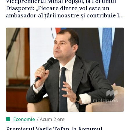
Vicepremierul Mihai Popșoi, la Forumul
Diasporei: „Fiecare dintre voi este un
ambasador al țării noastre și contribuie la
promovarea imaginii Republicii Moldova”
/ Acum 2 ore
Premierul Vasile Tofan, la Forumul