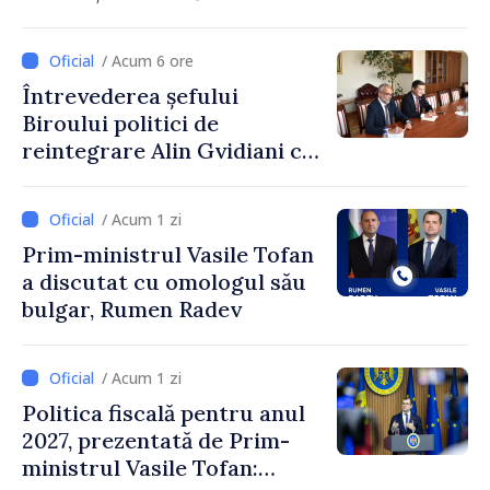
ministrul Vasile Tofan și
Ambasadoarea Suediei,
/ Acum 6 ore
Petra Lärke
Întrevederea șefului
Biroului politici de
reintegrare Alin Gvidiani cu
reprezentanții Misiunii
Comitetului Internațional al
/ Acum 1 zi
Crucii Roșii în Moldova
Prim-ministrul Vasile Tofan
a discutat cu omologul său
bulgar, Rumen Radev
/ Acum 1 zi
Politica fiscală pentru anul
2027, prezentată de Prim-
ministrul Vasile Tofan: