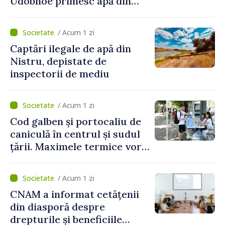
Udobnoe primesc apă din
partea funcționarilor vamali
și a polițiștilor de frontieră
/ Acum 1 zi
Captări ilegale de apă din
Nistru, depistate de
inspectorii de mediu
/ Acum 1 zi
Cod galben și portocaliu de
caniculă în centrul și sudul
țării. Maximele termice vor
ajunge până la 37°C
/ Acum 1 zi
CNAM a informat cetățenii
din diasporă despre
drepturile și beneficiile