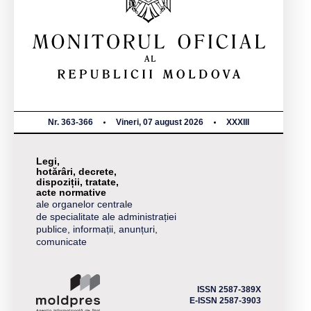
Nr. 363-366
Vineri, 07 august 2026
XXXIII
Legi,
hotărâri, decrete,
dispoziții, tratate,
acte normative
ale organelor centrale
de specialitate ale administrației
publice, informații, anunțuri,
comunicate
ISSN 2587-389X
E-ISSN 2587-3903