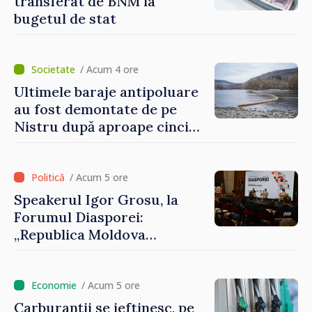
transferat de BNM la
bugetul de stat
/ Acum 4 ore
Ultimele baraje antipoluare
au fost demontate de pe
Nistru după aproape cinci
luni de intervenții
/ Acum 5 ore
Speakerul Igor Grosu, la
Forumul Diasporei:
„Republica Moldova
demonstrează, prin cetățenii
săi de acasă și de peste
hotare, că merită să devină
/ Acum 5 ore
parte a marii familii
Carburanții se ieftinesc, pe