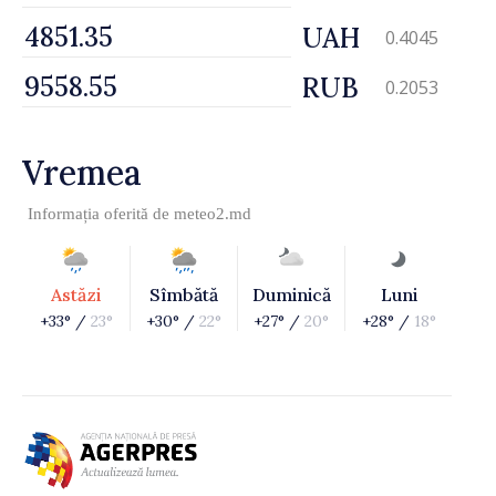
UAH
0.4045
RUB
0.2053
Vremea
Informația oferită de
meteo2.md
Astăzi
Sîmbătă
Duminică
Luni
+33° /
23°
+30° /
22°
+27° /
20°
+28° /
18°