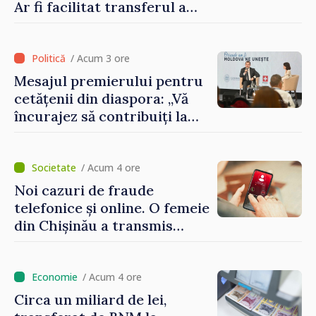
Ar fi facilitat transferul a
60.000 de dolari prin
portofele electronice
/ Acum 3 ore
Mesajul premierului pentru
cetățenii din diaspora: „Vă
încurajez să contribuiți la
dezvoltarea Republicii
Moldova”
/ Acum 4 ore
Noi cazuri de fraude
telefonice și online. O femeie
din Chișinău a transmis
escrocilor 990 000 de lei
/ Acum 4 ore
Circa un miliard de lei,