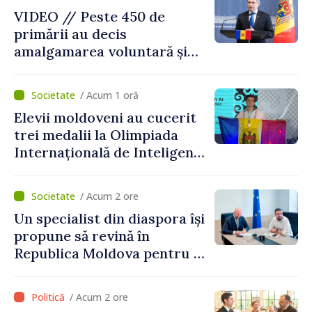
VIDEO // Peste 450 de
primării au decis
amalgamarea voluntară și
vor beneficia de fonduri
pentru investiții. Igor
/ Acum 1 oră
Grosu: „Este important să
Elevii moldoveni au cucerit
depășim blocajele și să dăm o
trei medalii la Olimpiada
șansă localităților să se
Internațională de Inteligență
dezvolte”
Artificială
/ Acum 2 ore
Un specialist din diaspora își
propune să revină în
Republica Moldova pentru a
contribui la dezvoltarea
registrului naval național
/ Acum 2 ore