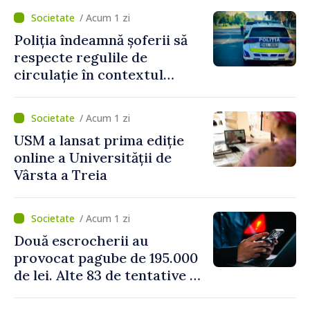
/ Acum 1 zi
Poliția îndeamnă șoferii să
respecte regulile de
circulație în contextul
intensificării traficului din
perioada concediilor
/ Acum 1 zi
USM a lansat prima ediție
online a Universității de
Vârsta a Treia
/ Acum 1 zi
Două escrocherii au
provocat pagube de 195.000
de lei. Alte 83 de tentative au
fost dejucate