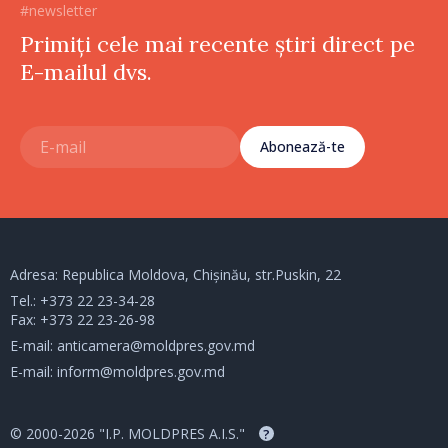
#newsletter
Primiți cele mai recente știri direct pe
E-mailul dvs.
Abonează-te
Adresa: Republica Moldova, Chișinău, str.Puskin, 22
Tel.:
+373 22 23-34-28
Fax: +373 22 23-26-98
E-mail:
anticamera@moldpres.gov.md
E-mail:
inform@moldpres.gov.md
© 2000-2026 "I.P. MOLDPRES A.I.S."
?