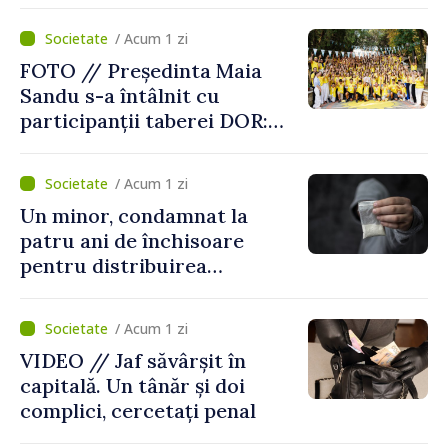
Centru
/ Acum 1 zi
FOTO // Președinta Maia
Sandu s-a întâlnit cu
participanții taberei DOR:
„Legătura lor cu țara
noastră rămâne puternică”
/ Acum 1 zi
Un minor, condamnat la
patru ani de închisoare
pentru distribuirea
drogurilor în raionul Edineț
/ Acum 1 zi
VIDEO // Jaf săvârșit în
capitală. Un tânăr și doi
complici, cercetați penal