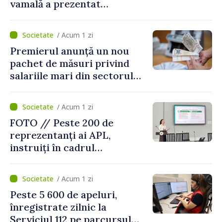
vamală a prezentat
facilitățile oferite la
revenirea în țară
/ Acum 1 zi
Premierul anunță un nou
pachet de măsuri privind
salariile mari din sectorul
public
/ Acum 1 zi
FOTO // Peste 200 de
reprezentanți ai APL,
instruiți în cadrul
Platformelor Locale de
Mediu privind aplicarea a
/ Acum 1 zi
două regulamente din
Peste 5 600 de apeluri,
domeniu
înregistrate zilnic la
Serviciul 112 pe parcursul