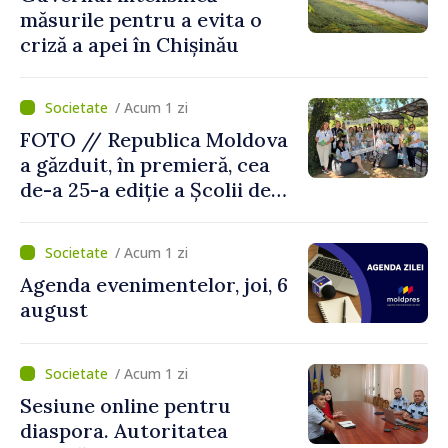
măsurile pentru a evita o
criză a apei în Chișinău
/ Acum 1 zi
FOTO // Republica Moldova
a găzduit, în premieră, cea
de-a 25-a ediție a Școlii de
vară EPSA
/ Acum 1 zi
Agenda evenimentelor, joi, 6
august
/ Acum 1 zi
Sesiune online pentru
diaspora. Autoritatea