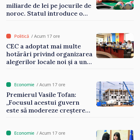
miliarde de lei pe jocurile de
noroc. Statul introduce o
taxă de 6%, care va aduce
peste 500 de milioane de lei
la buget
/ Acum 17 ore
CEC a adoptat mai multe
hotărâri privind organizarea
alegerilor locale noi și a unui
referendum local în satul
Delacău, raionul Anenii Noi
/ Acum 17 ore
Premierul Vasile Tofan:
„Focusul acestui guvern
este să modereze creșterea
prețurilor la imobiliare”
/ Acum 17 ore