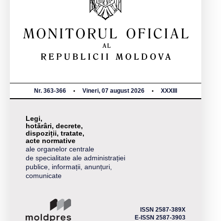
Nr. 363-366
Vineri, 07 august 2026
XXXIII
Legi,
hotărâri, decrete,
dispoziții, tratate,
acte normative
ale organelor centrale
de specialitate ale administrației
publice, informații, anunțuri,
comunicate
ISSN 2587-389X
E-ISSN 2587-3903