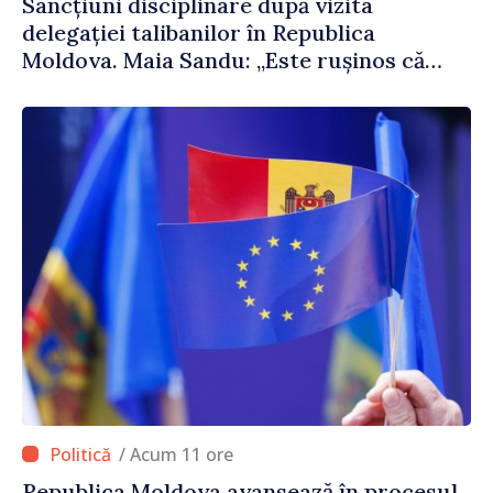
Sancțiuni disciplinare după vizita
delegației talibanilor în Republica
Moldova. Maia Sandu: „Este rușinos că
oameni cu funcții înalte nu cunosc
politica statului”
/ Acum 11 ore
Republica Moldova avansează în procesul