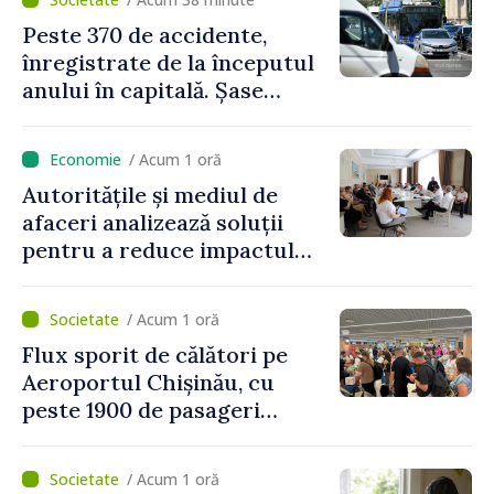
reparație vor fi efectuate în
Peste 370 de accidente,
regim prioritar
înregistrate de la începutul
anului în capitală. Șase
persoane și-au pierdut viața
/ Acum 1 oră
Autoritățile și mediul de
afaceri analizează soluții
pentru a reduce impactul
provocărilor energetice
asupra economiei
/ Acum 1 oră
Flux sporit de călători pe
Aeroportul Chișinău, cu
peste 1900 de pasageri
deserviți pe oră în perioada
de vârf a concediilor
/ Acum 1 oră