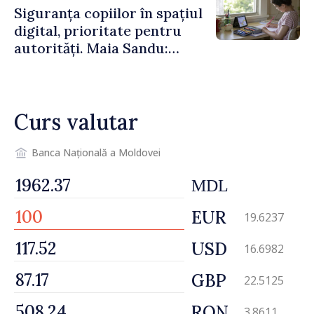
Siguranța copiilor în spațiul
digital, prioritate pentru
autorități. Maia Sandu:
„Trebuie să creăm
mecanisme care să-i
protejeze”
Curs valutar
Banca Națională a Moldovei
MDL
EUR
19.6237
USD
16.6982
GBP
22.5125
RON
3.8611