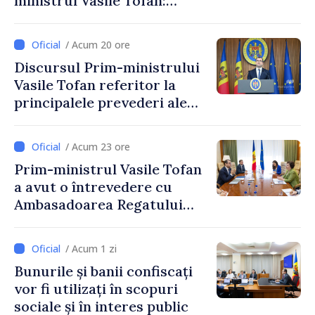
ministrul Vasile Tofan:
Reducerea poverii pe muncă,
stimularea investițiilor și o
/ Acum 20 ore
taxare mai echitabilă
Discursul Prim-ministrului
Vasile Tofan referitor la
principalele prevederi ale
politicii fiscale pentru anul
2027
/ Acum 23 ore
Prim-ministrul Vasile Tofan
a avut o întrevedere cu
Ambasadoarea Regatului
Unit al Marii Britanii și
Irlandei de Nord, Fern
/ Acum 1 zi
Horine
Bunurile și banii confiscați
vor fi utilizați în scopuri
sociale și în interes public