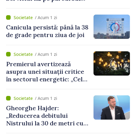
lunii iulie. Cei mai mulți
cetățeni au solicitat
/ Acum 1 zi
ambulanța
Canicula persistă: până la 38
de grade pentru ziua de joi
/ Acum 1 zi
Premierul avertizează
asupra unei situații critice
în sectorul energetic: „Cel
mai probabil, mâine nu vom
putea cumpăra nici curent
/ Acum 1 zi
de avarie”
Gheorghe Hajder:
„Reducerea debitului
Nistrului la 30 de metri cubi
pe secundă ar însemna o