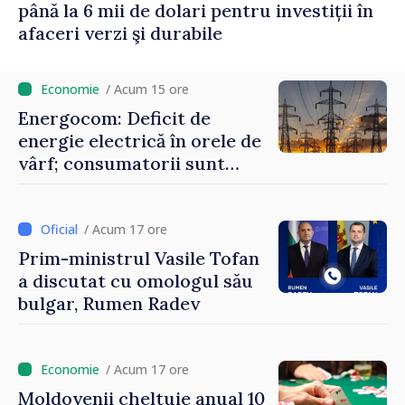
până la 6 mii de dolari pentru investiții în
afaceri verzi şi durabile
/ Acum 15 ore
Energocom: Deficit de
energie electrică în orele de
vârf; consumatorii sunt
îndemnați să economisească
/ Acum 17 ore
Prim-ministrul Vasile Tofan
a discutat cu omologul său
bulgar, Rumen Radev
/ Acum 17 ore
Moldovenii cheltuie anual 10