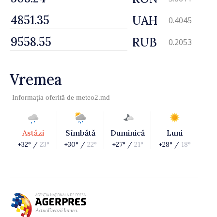
UAH
0.4045
RUB
0.2053
Vremea
Informația oferită de
meteo2.md
Astăzi
Sîmbătă
Duminică
Luni
+32° /
23°
+30° /
22°
+27° /
21°
+28° /
18°