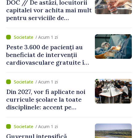
DOC // De astăzi, locuitorii
capitalei vor achita mai mult
pentru serviciile de
alimentare cu apă și
canalizare
/ Acum 1 zi
Peste 3.600 de pacienți au
beneficiat de intervenții
cardiovasculare gratuite în
prima jumătate a anului
/ Acum 1 zi
Din 2027, vor fi aplicate noi
curricule școlare la toate
disciplinele: accent pe
dezvoltarea gândirii critice
și folosirea cunoștințelor în
/ Acum 1 zi
situații reale
Guvernul intensifică