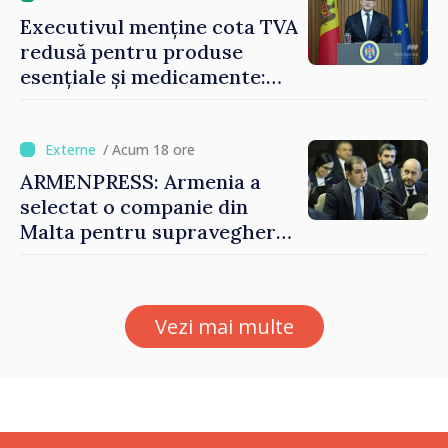
Executivul menține cota TVA
redusă pentru produse
esențiale și medicamente:
„Nu facem reformă fiscală
pe seama consumului de
bază al oamenilor”
/ Acum 18 ore
ARMENPRESS: Armenia a
selectat o companie din
Malta pentru supravegherea
sectorului jocurilor de
noroc
Vezi mai multe