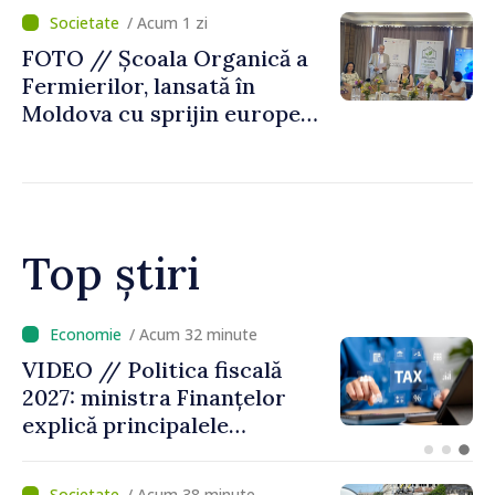
„catastrofă naturală”
/ Acum 1 zi
FOTO // Școala Organică a
Fermierilor, lansată în
Moldova cu sprijin european
pentru dezvoltarea
agriculturii durabile
Top știri
/ Acum 9 minute
VIDEO // Moldelectrica:
consumatorii finali nu au
fost afectați în urma
avarierii Liniei Bălți–
Dnestrovsk. Lucrările de
/ Acum 38 minute