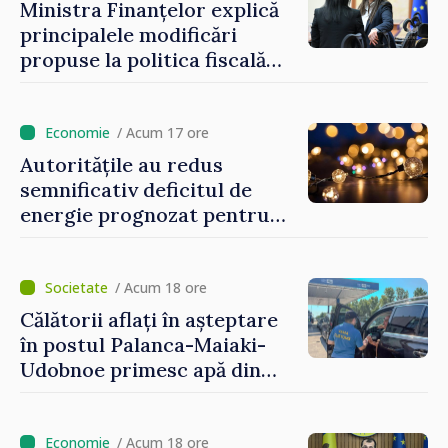
Ministra Finanțelor explică
principalele modificări
propuse la politica fiscală
2027 privind impozitul pe
venit
/ Acum 17 ore
Autoritățile au redus
semnificativ deficitul de
energie prognozat pentru
astăzi
/ Acum 18 ore
Călătorii aflați în așteptare
în postul Palanca-Maiaki-
Udobnoe primesc apă din
partea funcționarilor vamali
și a polițiștilor de frontieră
/ Acum 18 ore