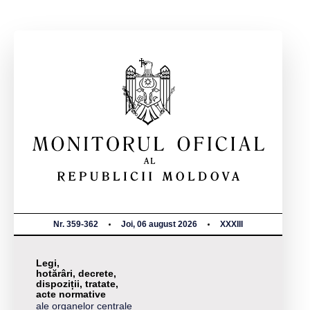
Nr. 359-362
Joi, 06 august 2026
XXXIII
Legi,
hotărâri, decrete,
dispoziții, tratate,
acte normative
ale organelor centrale