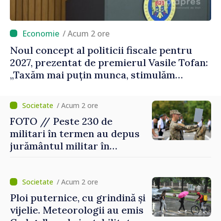
/ Acum 2 ore
Noul concept al politicii fiscale pentru
2027, prezentat de premierul Vasile Tofan:
„Taxăm mai puțin munca, stimulăm
investițiile, taxăm viciile și echilibrăm
taxarea consumului”
/ Acum 2 ore
FOTO // Peste 230 de
militari în termen au depus
jurământul militar în
garnizoana Chișinău
/ Acum 2 ore
Ploi puternice, cu grindină și
vijelie. Meteorologii au emis