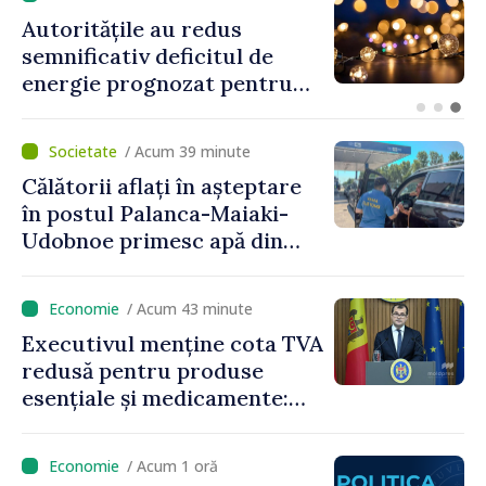
Premierul Vasile Tofan:
„Focusul acestui guvern
este să modereze creșterea
prețurilor la imobiliare”
/ Acum 39 minute
Călătorii aflați în așteptare
în postul Palanca-Maiaki-
Udobnoe primesc apă din
partea funcționarilor vamali
și a polițiștilor de frontieră
/ Acum 43 minute
Executivul menține cota TVA
redusă pentru produse
esențiale și medicamente:
„Nu facem reformă fiscală
pe seama consumului de
/ Acum 1 oră
bază al oamenilor”