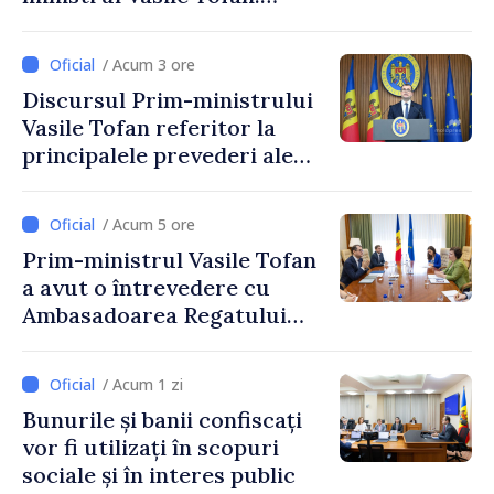
Reducerea poverii pe muncă,
stimularea investițiilor și o
/ Acum 3 ore
taxare mai echitabilă
Discursul Prim-ministrului
Vasile Tofan referitor la
principalele prevederi ale
politicii fiscale pentru anul
2027
/ Acum 5 ore
Prim-ministrul Vasile Tofan
a avut o întrevedere cu
Ambasadoarea Regatului
Unit al Marii Britanii și
Irlandei de Nord, Fern
/ Acum 1 zi
Horine
Bunurile și banii confiscați
vor fi utilizați în scopuri
sociale și în interes public