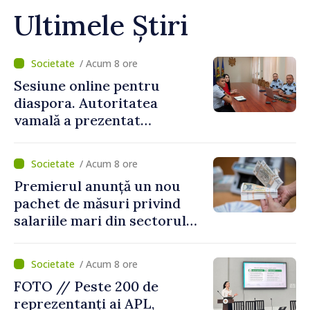
Ultimele Știri
/ Acum 8 ore
Sesiune online pentru
diaspora. Autoritatea
vamală a prezentat
facilitățile oferite la
revenirea în țară
/ Acum 8 ore
Premierul anunță un nou
pachet de măsuri privind
salariile mari din sectorul
public
/ Acum 8 ore
FOTO // Peste 200 de
reprezentanți ai APL,