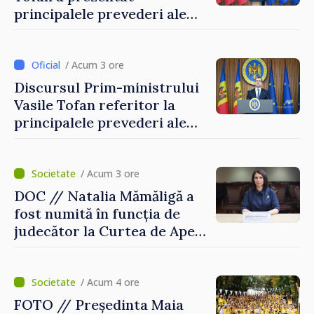
principalele prevederi ale
politicii fiscale pentru anul
2027
/ Acum 3 ore
Discursul Prim-ministrului
Vasile Tofan referitor la
principalele prevederi ale
politicii fiscale pentru anul
2027
/ Acum 3 ore
DOC // Natalia Mămăligă a
fost numită în funcția de
judecător la Curtea de Apel
Centru
/ Acum 4 ore
FOTO // Președinta Maia