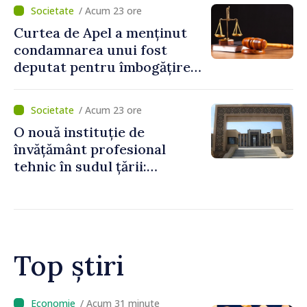
/ Acum 23 ore
Curtea de Apel a menținut
condamnarea unui fost
deputat pentru îmbogățire
ilicită. Acesta va achita
statului peste 2,4 milioane
/ Acum 23 ore
de lei
O nouă instituție de
învățământ profesional
tehnic în sudul țării:
Guvernul a aprobat
înființarea Colegiului moldo-
turc la Comrat
Top știri
/ Acum 5 minute