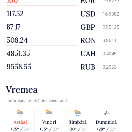
EUR
19.6237
USD
16.6982
GBP
22.5125
RON
3.8611
UAH
0.4045
RUB
0.2053
Vremea
Informația oferită de
meteo2.md
Astăzi
Vineri
Sîmbătă
Duminică
+35° /
24°
+35° /
23°
+30° /
21°
+28° /
22°