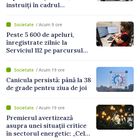
instruiți în cadrul
Platformelor Locale de
Mediu privind aplicarea a
/ Acum 9 ore
două regulamente din
Peste 5 600 de apeluri,
domeniu
înregistrate zilnic la
Serviciul 112 pe parcursul
lunii iulie. Cei mai mulți
cetățeni au solicitat
/ Acum 19 ore
ambulanța
Canicula persistă: până la 38
de grade pentru ziua de joi
/ Acum 19 ore
Premierul avertizează
asupra unei situații critice
în sectorul energetic: „Cel