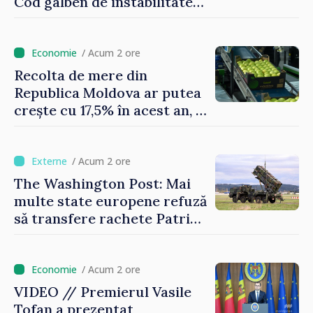
Cod galben de instabilitate
atmosferică
/ Acum 2 ore
Recolta de mere din
Republica Moldova ar putea
crește cu 17,5% în acest an, în
timp ce producția din UE
este estimată în scădere
/ Acum 2 ore
The Washington Post: Mai
multe state europene refuză
să transfere rachete Patriot
Ucrainei
/ Acum 2 ore
VIDEO // Premierul Vasile
Tofan a prezentat