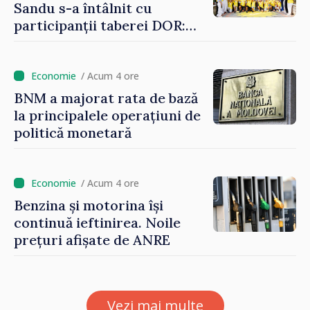
Sandu s-a întâlnit cu
participanții taberei DOR:
„Legătura lor cu țara
noastră rămâne puternică”
/ Acum 4 ore
BNM a majorat rata de bază
la principalele operațiuni de
politică monetară
/ Acum 4 ore
Benzina și motorina își
continuă ieftinirea. Noile
prețuri afișate de ANRE
Vezi mai multe