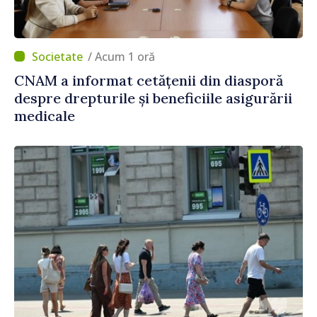
/ Acum 1 oră
CNAM a informat cetățenii din diasporă
despre drepturile și beneficiile asigurării
medicale