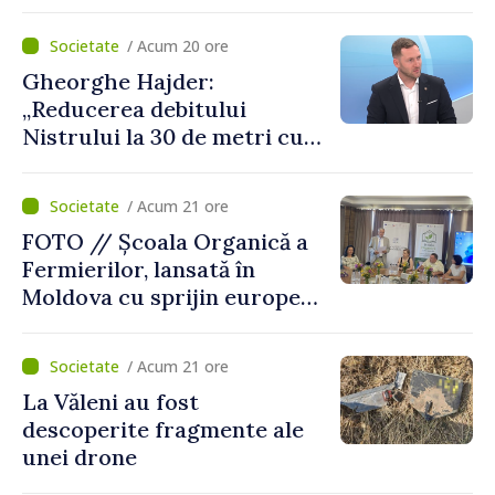
mai probabil, mâine nu vom
putea cumpăra nici curent
/ Acum 20 ore
de avarie”
Gheorghe Hajder:
„Reducerea debitului
Nistrului la 30 de metri cubi
pe secundă ar însemna o
„catastrofă naturală”
/ Acum 21 ore
FOTO // Școala Organică a
Fermierilor, lansată în
Moldova cu sprijin european
pentru dezvoltarea
agriculturii durabile
/ Acum 21 ore
La Văleni au fost
descoperite fragmente ale
unei drone