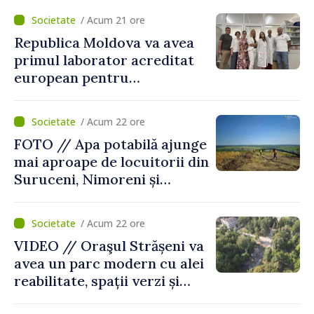
/ Acum 21 ore
Republica Moldova va avea
primul laborator acreditat
european pentru
diagnosticul virusurilor
viței-de-vie
/ Acum 22 ore
FOTO // Apa potabilă ajunge
mai aproape de locuitorii din
Suruceni, Nimoreni și
Malcoci, raionul Ialoveni
/ Acum 22 ore
VIDEO // Oraşul Strășeni va
avea un parc modern cu alei
reabilitate, spații verzi și
zone pentru copii