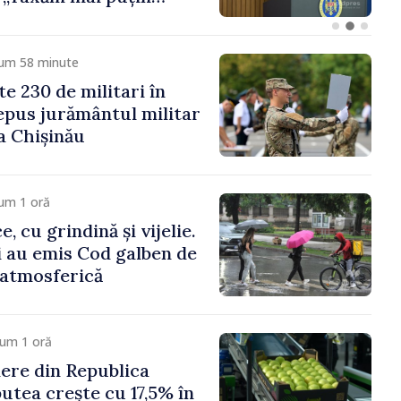
entru Ucraina,
Monitorul Oficial
cum 58 minute
e 230 de militari în
pus jurământul militar
a Chișinău
um 1 oră
, cu grindină și vijelie.
 au emis Cod galben de
e atmosferică
cum 1 oră
ere din Republica
utea crește cu 17,5% în