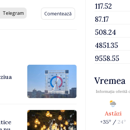
Telegram
Comentează
 ziua
Vremea
Informația oferită
Astăzi
itice
+35° /
24°
e nu