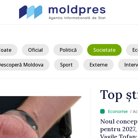
Toate
Oficial
Politică
Societate
Ec
escoperă Moldova
Sport
Externe
Interv
Top șt
/ Acu
 fiscale
DOC // Legea
de premierul
Convenției p
i puțin
Comisiei Int