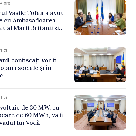
4 ore
ul Vasile Tofan a avut
re cu Ambasadoarea
t al Marii Britanii și
Nord, Fern Horine
1 zi
anii confiscați vor fi
copuri sociale și în
ic
1 zi
voltaic de 30 MW, cu
ocare de 60 MWh, va fi
Vadul lui Vodă