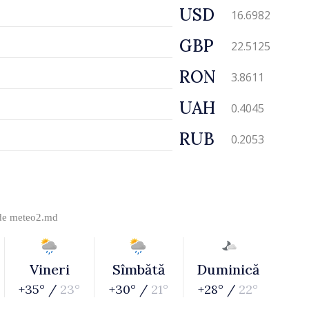
USD
16.6982
GBP
22.5125
RON
3.8611
UAH
0.4045
RUB
0.2053
 de
meteo2.md
Vineri
Sîmbătă
Duminică
+35° /
23°
+30° /
21°
+28° /
22°