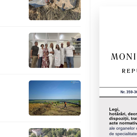
Nr. 359-3
Legi,
hotărâri, decr
dispoziții, tra
acte normati
ale organelor 
de specialitate