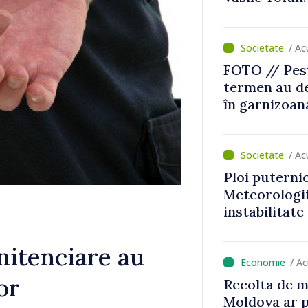
țiile, taxăm
Reclamații p
area
publicată în 
/ A
FOTO // Pest
termen au de
în garnizoan
/ Ac
Ploi puternice
Meteorologii
instabilitat
enitenciare au
/ A
or
Recolta de m
Moldova ar p