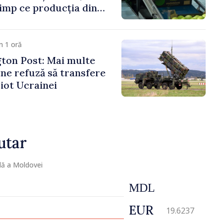
timp ce producția din
mată în scădere
m 1 oră
ton Post: Mai multe
ne refuză să transfere
iot Ucrainei
utar
lă a Moldovei
MDL
EUR
19.6237