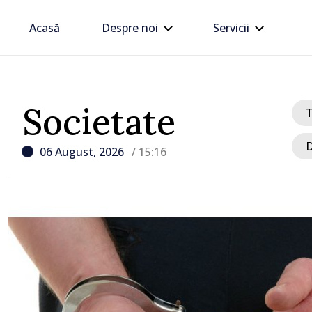
Acasă
Despre noi
Servicii
Societate
D
06 August, 2026
/ 15:16
/ Acum 32 minute
Noul concept al politicii
pentru 2027, prezentat 
Vasile Tofan: „Taxăm ma