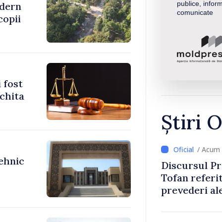
publice, inform
odern
comunicate
copii
 fost
achita
Știri O
/ Acum 
tehnic
Discursul Pr
Tofan referit
prevederi ale
anul 2027