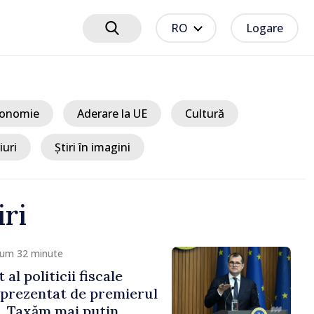
RO
Logare
onomie
Aderare la UE
Cultură
iuri
Știri în imagini
iri
m 56 minute
 pentru ratificarea
rivind instituirea
ernaționale de