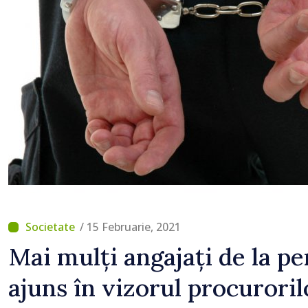
munca, stimulăm investi
viciile și echilibrăm tax
consumului”
/ 15 Februarie, 2021
Mai mulți angajați de la p
ajuns în vizorul procuroril