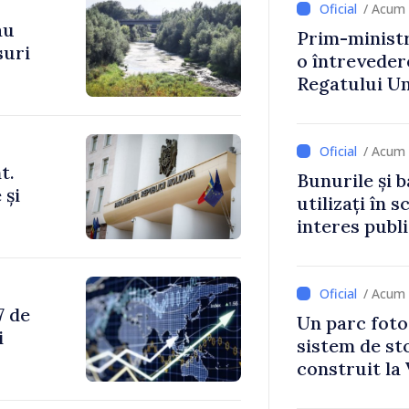
/ Acum 
au
Prim-ministr
suri
o întrevede
Regatului Uni
Irlandei de 
/ Acum 
t.
Bunurile și b
 și
utilizați în s
interes publ
/ Acum 
7 de
Un parc foto
i
sistem de st
construit la 