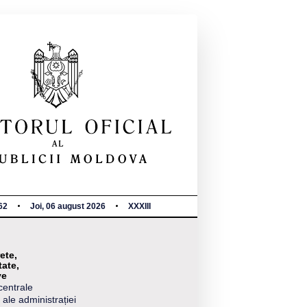
62
Joi, 06 august 2026
XXXIII
ete,
tate,
ve
centrale
 ale administrației