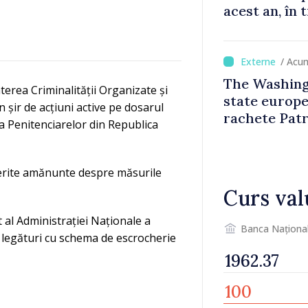
acest an, în 
UE este esti
/ Acu
The Washing
rea Criminalității Organizate și
state europe
 șir de acțiuni active pe dosarul
rachete Patr
ă a Penitenciarelor din Republica
 oferite amănunte despre măsurile
Curs val
t al Administrației Naționale a
Banca Naționa
ea legături cu schema de escrocherie