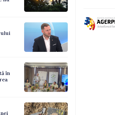
ului
tă în
rea
unei